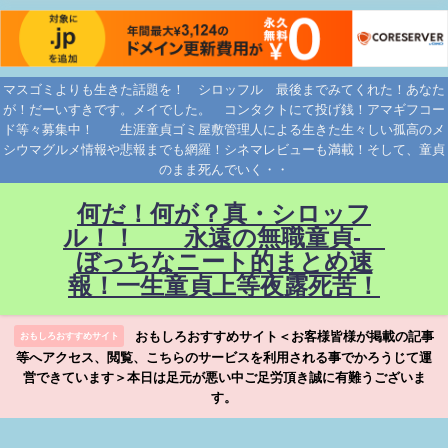
マスゴミよりも生きた話題を！ シロッフル 最後までみてくれた！あなた
が！だーいすきです。メイでした。 コンタクトにて投げ銭！アマギフコー
ド等々募集中！ 生涯童貞ゴミ屋敷管理人による生きた生々しい孤高のメ
シウマグルメ情報や悲報までも網羅！シネマレビューも満載！そして、童貞
のまま死んでいく・・
何だ！何が？真・シロッフ
ル！！ 永遠の無職童貞-
ぼっちなニート的まとめ速
報！一生童貞上等夜露死苦！
おもしろおすすめサイト＜お客様皆様が掲載の記事
おもしろおすすめサイト
等へアクセス、閲覧、こちらのサービスを利用される事でかろうじて運
営できています＞本日は足元が悪い中ご足労頂き誠に有難うございま
す。