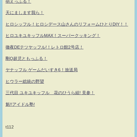
萌えっふる！
天にまします我ら！
ヒロシッフル！ヒロシデース山さんのリフォームひとりDIY！！
ヒロユキユキッフルMAX！スーパークッキング！
徹夜DEテツヤッフル!！レトロ館2号店！
剛Q超児ともっふる！
ヤナッフル ゲームだいすき6！放送局
ヒウラー総統の野望
三代目 ユキユキッフル 花のひうら組! 見参！
魁!!アイドル塾!
t112