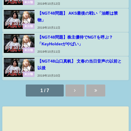
未分類
2019年10月12日
【NGT48問題】 AKS最後の戦い「油断は禁
物」
未分類
2019年10月11日
【NGT48問題】株主優待でNGTを呼ぶ？
「KeyHolderがやばい」
未分類
2019年10月11日
【NGT48山口真帆】 文春の当日音声の以前と
以後
未分類
2019年10月10日
1 / 7