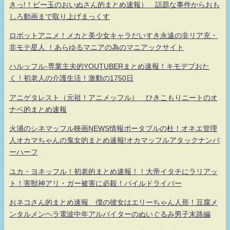
きっ!！ビー玉のおいぬさん的まとめ速報） 話題な事件からおも
しろ動画まで取り上げまっくす
ロボットアニメ！メカと美少女キャラだいすき永遠の非リア充・
非モテ星人 ！あらゆるマニアの為のマニアックサイト
ハルッフル-専業主夫的YOUTUBERまとめ速報！キモデブおた
く！初老人の介護生活！激動の1750日
アニゲタレスト（元祖！アニメッフル） ひきこもりニートのオ
ナベ的まとめ速報
火浦のシネマッフル映画NEWS情報ポータブルの杜！オネエ管理
人オカマちゃんの鬼女的まとめ速報!オカマッフルアタックナンバ
ーハーフ
ユカ・ヨネッフル！初老的まとめ速報！！大帝イタチにラリアッ
ト！害獣神アリ・ガー被害に必殺！パイルドライバー
おネコさん的まとめ速報 僕の彼女はエリーちゃん人形！豆腐メ
ンタルメンヘラ電波中年アルバイターのぬいぐるみ男子末路編