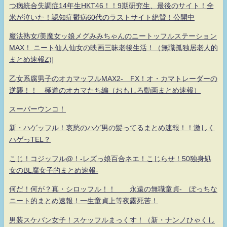
つ病統合失調症14年生HKT46！！9期研究生、最後のサイト！全
米が泣いた！認知症鬱病60代のラストサイト絶賛！公開中
魔法熟女/美魔女ッ娘メグみみちゃんのニートッフルステーション
MAX！ ニート仙人仙女の映画三昧老後生活！（無職孤独居老人的
まとめ速報Z)]
乙女系腐男子のオカマッフルMAX2- FX！オ・カマトレーダーの
逆襲！！ 極道のオカマたち編（おもしろ動画まとめ速報）
スーパーウンコ！
新・ハゲッフル！哀愁のハゲ男の髪ってるまとめ速報！！激しく
ハゲっTEL？
こじ！コジッフル@！-レズっ娘百合ネエ！こじらせ！50独身処
女のBL腐女子的まとめ速報-
何だ！何が？真・シロッフル！！ 永遠の無職童貞- ぼっちな
ニート的まとめ速報！一生童貞上等夜露死苦！
男装スケバン女子！スケッフルまっくす！（新・ナンノひゃくし