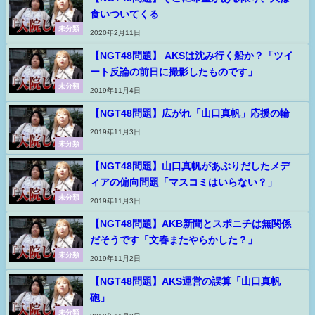
食いついてくる
未分類
2020年2月11日
【NGT48問題】 AKSは沈み行く船か？「ツイ
ート反論の前日に撮影したものです」
未分類
2019年11月4日
【NGT48問題】広がれ「山口真帆」応援の輪
2019年11月3日
未分類
【NGT48問題】山口真帆があぶりだしたメデ
ィアの偏向問題「マスコミはいらない？」
未分類
2019年11月3日
【NGT48問題】AKB新聞とスポニチは無関係
だそうです「文春またやらかした？」
未分類
2019年11月2日
【NGT48問題】AKS運営の誤算「山口真帆
砲」
未分類