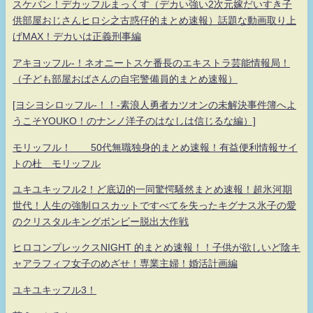
スケバン！デカッフルまっくす（デカい強い2次元嫁だいすき子
供部屋おじさんヒロシ之古惑仔的まとめ速報）話題な動画取り上
げMAX！デカいは正義刑事編
アキヨッフル-！ネオニートスケ番長のエキストラ芸能情報局！
（子ども部屋おばさんの自宅警備員的まとめ速報）
[ヨシヨシロッフル-！！-素浪人勇者カツオンの未解決事件簿へよ
うこそYOUKO！のナンノ洋子のはなしは信じるな編）]
モリッフル！ 50代無職独身的まとめ速報！有益便利情報サイ
トの杜 モリッフル
ユキユキッフル2！ど底辺的一同驚愕騒然まとめ速報！超氷河期
世代！人生の強制ロスカットですべてを失ったキグナス氷子の愛
のクリスタルキングボンビー脱出大作戦
ヒロコンプレックスNIGHT 的まとめ速報！！子供が欲しいど陰キ
ャアラフィフ女子のめざせ！専業主婦！婚活計画編
ユキユキッフル3！