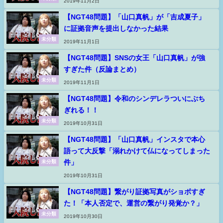
2019年11月2日
【NGT48問題】「山口真帆」が「吉成夏子」
に証拠音声を提出しなかった結果
未分類
2019年11月1日
【NGT48問題】SNSの女王「山口真帆」が強
すぎた件（反論まとめ）
未分類
2019年11月1日
【NGT48問題】令和のシンデレラついにぶち
ぎれる！！
未分類
2019年10月31日
【NGT48問題】「山口真帆」インスタで本心
語って大反撃「溺れかけて仏になってしまった
件」
未分類
2019年10月31日
【NGT48問題】繋がり証拠写真がショボすぎ
た！「本人否定で、運営の繋がり発覚か？」
未分類
2019年10月30日