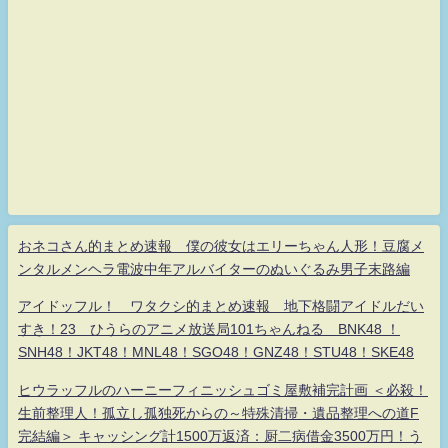
おネコさん的まとめ速報 僕の彼女はエリーちゃん人形！豆腐メ
ンタルメンヘラ電波中年アルバイターのぬいぐるみ男子末路編
アイドッフル！ ワタクシ的まとめ速報 地下格闘アイドルだい
すき！23 ひうらのアニメ放送局101ちゃんねる BNK48 ！
SNH48！JKT48！MNL48！SGO48！GNZ48！STU48！SKE48
ヒウラッフルのハーニーフィニッシュゴミ屋敷補完計画 ＜必殺！
生前整理人！孤立し孤独死からの～特殊清掃・遺品整理への道F
完結編＞ キャッシング計1500万返済：厨二病借金3500万円！う