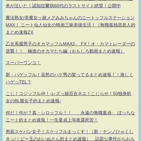
米が泣いた！認知症鬱病60代のラストサイト絶賛！公開中
魔法熟女/美魔女ッ娘メグみみちゃんのニートッフルステーション
MAX！ ニート仙人仙女の映画三昧老後生活！（無職孤独居老人的
まとめ速報Z)]
乙女系腐男子のオカマッフルMAX2- FX！オ・カマトレーダーの
逆襲！！ 極道のオカマたち編（おもしろ動画まとめ速報）
スーパーウンコ！
新・ハゲッフル！哀愁のハゲ男の髪ってるまとめ速報！！激しく
ハゲっTEL？
こじ！コジッフル@！-レズっ娘百合ネエ！こじらせ！50独身処
女のBL腐女子的まとめ速報-
何だ！何が？真・シロッフル！！ 永遠の無職童貞- ぼっちな
ニート的まとめ速報！一生童貞上等夜露死苦！
男装スケバン女子！スケッフルまっくす！（新・ナンノひゃくし
きっ!！ビー玉のおいぬさん的まとめ速報） 話題な事件からおも