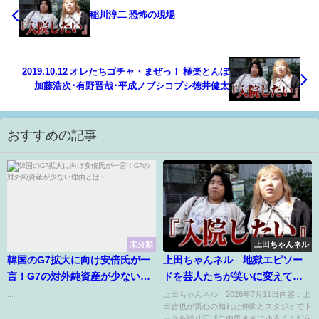
稲川淳二 恐怖の現場
2019.10.12 オレたちゴチャ・まぜっ！ 極楽とんぼ
加藤浩次･有野晋哉･平成ノブシコブシ徳井健太
おすすめの記事
未分類
上田ちゃんネル
韓国のG7拡大に向け安倍氏が一
上田ちゃんネル 地獄エピソー
言！G7の対外純資産が少ない理
ドを芸人たちが笑いに変えてぶ
由とは・・・
ちまける 7月11日
...
上田ちゃんネル 2026年7月11日内容：上
田晋也が気心の知れた仲間とスタジオでト
ークを繰り広げ自由気ままにゆるくくだら