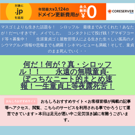
マスゴミよりも生きた話題を！ シロッフル 最後までみてくれた！あなた
が！だーいすきです。メイでした。 コンタクトにて投げ銭！アマギフコー
ド等々募集中！ 生涯童貞ゴミ屋敷管理人による生きた生々しい孤高のメ
シウマグルメ情報や悲報までも網羅！シネマレビューも満載！そして、童貞
のまま死んでいく・・
何だ！何が？真・シロッフ
ル！！ 永遠の無職童貞-
ぼっちなニート的まとめ速
報！一生童貞上等夜露死苦！
おもしろおすすめサイト＜お客様皆様が掲載の記事
おもしろおすすめサイト
等へアクセス、閲覧、こちらのサービスを利用される事でかろうじて運
営できています＞本日は足元が悪い中ご足労頂き誠に有難うございま
す。