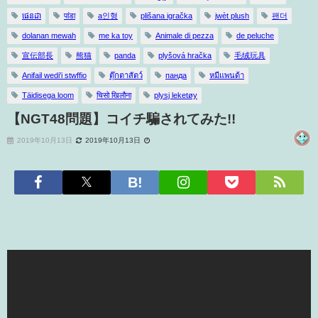
ផេនដា
पांडा
a인형
plišana igračka
jwèt plush
팬더
dolanan mewah
me ka toy
Animale di pezza
de peluche
宣伝部長
熊猫
panda
plyšová hračka
毛绒玩具
Anifail wedi'i stwffio
ตุ๊กตาสัตว์
панда
หมีแพนด้า
Täidisega loom
चिसो खिलौना
plysj leketøy
【NGT48問題】コイチ騙されてみた!!
2019年10月13日
2019年10月13日