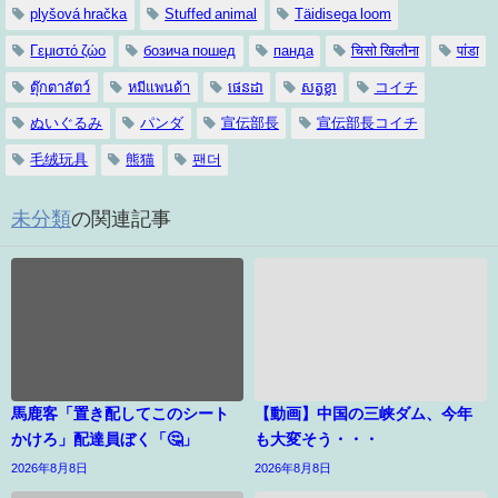
plyšová hračka
Stuffed animal
Täidisega loom
Γεμιστό ζώο
бозича пошед
панда
चिसो खिलौना
पांडा
ตุ๊กตาสัตว์
หมีแพนด้า
ផេនដា
សត្វខ្លា
コイチ
ぬいぐるみ
パンダ
宣伝部長
宣伝部長コイチ
毛绒玩具
熊猫
팬더
未分類
の関連記事
馬鹿客「置き配してこのシート
【動画】中国の三峡ダム、今年
かけろ」配達員ぼく「🤔」
も大変そう・・・
2026年8月8日
2026年8月8日