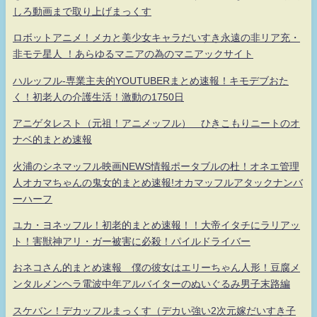
しろ動画まで取り上げまっくす
ロボットアニメ！メカと美少女キャラだいすき永遠の非リア充・
非モテ星人 ！あらゆるマニアの為のマニアックサイト
ハルッフル-専業主夫的YOUTUBERまとめ速報！キモデブおた
く！初老人の介護生活！激動の1750日
アニゲタレスト（元祖！アニメッフル） ひきこもりニートのオ
ナベ的まとめ速報
火浦のシネマッフル映画NEWS情報ポータブルの杜！オネエ管理
人オカマちゃんの鬼女的まとめ速報!オカマッフルアタックナンバ
ーハーフ
ユカ・ヨネッフル！初老的まとめ速報！！大帝イタチにラリアッ
ト！害獣神アリ・ガー被害に必殺！パイルドライバー
おネコさん的まとめ速報 僕の彼女はエリーちゃん人形！豆腐メ
ンタルメンヘラ電波中年アルバイターのぬいぐるみ男子末路編
スケバン！デカッフルまっくす（デカい強い2次元嫁だいすき子