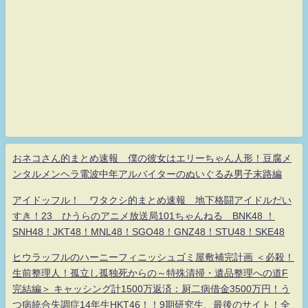
おネコさん的まとめ速報 僕の彼女はエリーちゃん人形！豆腐メ
ンタルメンヘラ電波中年アルバイターのぬいぐるみ男子末路編
アイドッフル！ ワタクシ的まとめ速報 地下格闘アイドルだい
すき！23 ひうらのアニメ放送局101ちゃんねる BNK48 ！
SNH48！JKT48！MNL48！SGO48！GNZ48！STU48！SKE48
ヒウラッフルのハーニーフィニッシュゴミ屋敷補完計画 ＜必殺！
生前整理人！孤立し孤独死からの～特殊清掃・遺品整理への道F
完結編＞ キャッシング計1500万返済：厨二病借金3500万円！う
つ病統合失調症14年生HKT46！！9期研究生、最後のサイト！全