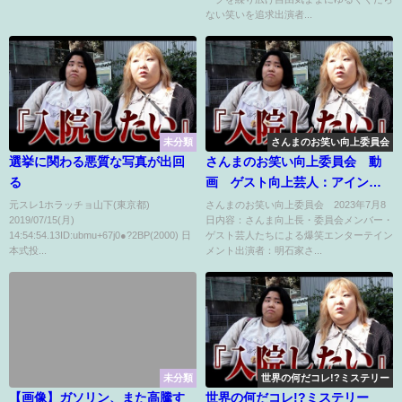
ない笑いを追求出演者...
未分類
さんまのお笑い向上委員会
選挙に関わる悪質な写真が出回
さんまのお笑い向上委員会 動
る
画 ゲスト向上芸人：アインシ
ュタイン 7月8日
元スレ1ホラッチョ山下(東京都)
さんまのお笑い向上委員会 2023年7月8
2019/07/15(月)
日内容：さんま向上長・委員会メンバー・
14:54:54.13ID:ubmu+67j0●?2BP(2000) 日
ゲスト芸人たちによる爆笑エンターテイン
本式投...
メント出演者：明石家さ...
未分類
世界の何だコレ!?ミステリー
【画像】ガソリン、また高騰す
世界の何だコレ!?ミステリー