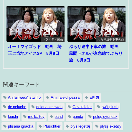
バラエティ動画
ぶらり途中下車の旅
オー！マイゴッド 動画 埼
ぶらり途中下車の旅 動画
玉ご当地アイスSP 8月8日
風間トオルが京急線でぶらり
旅 8月8日
関連キーワード
Anifail wedi'i stwffio
Animale di pezza
a인형
de peluche
dolanan mewah
Gevuld dier
jwèt plush
koichi
me ka toy
pand
panda
peluş oyuncak
plišana igračka
Plüschtier
plys legetøj
plysj leketøy