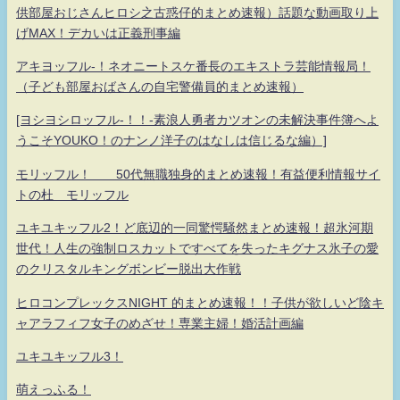
供部屋おじさんヒロシ之古惑仔的まとめ速報）話題な動画取り上
げMAX！デカいは正義刑事編
アキヨッフル-！ネオニートスケ番長のエキストラ芸能情報局！
（子ども部屋おばさんの自宅警備員的まとめ速報）
[ヨシヨシロッフル-！！-素浪人勇者カツオンの未解決事件簿へよ
うこそYOUKO！のナンノ洋子のはなしは信じるな編）]
モリッフル！ 50代無職独身的まとめ速報！有益便利情報サイ
トの杜 モリッフル
ユキユキッフル2！ど底辺的一同驚愕騒然まとめ速報！超氷河期
世代！人生の強制ロスカットですべてを失ったキグナス氷子の愛
のクリスタルキングボンビー脱出大作戦
ヒロコンプレックスNIGHT 的まとめ速報！！子供が欲しいど陰キ
ャアラフィフ女子のめざせ！専業主婦！婚活計画編
ユキユキッフル3！
萌えっふる！