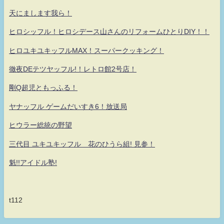
天にまします我ら！
ヒロシッフル！ヒロシデース山さんのリフォームひとりDIY！！
ヒロユキユキッフルMAX！スーパークッキング！
徹夜DEテツヤッフル!！レトロ館2号店！
剛Q超児ともっふる！
ヤナッフル ゲームだいすき6！放送局
ヒウラー総統の野望
三代目 ユキユキッフル 花のひうら組! 見参！
魁!!アイドル塾!
t112