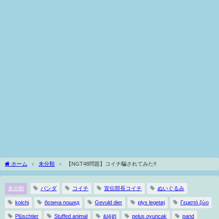
ホーム
未分類
【NGT48問題】コイチ騙されてみた!!
未分類
パンダ
コイチ
宣伝部長コイチ
ぬいぐるみ
koichi
бозича пошед
Gevuld dier
plys legetøj
Γεμιστό ζώο
Plüschtier
Stuffed animal
សត្វខ្លា
peluş oyuncak
pand