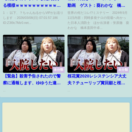
る模様ｗｗｗｗｗｗｗｗｗｗｗ
動画 ゲスト：葵わかな 橋本
ｗｗｗｗｗｗｗｗｗｗｗｗｗｗ
直 2024年9月11日
1 ： 以下、？ちゃんねるからVIPがお送り
世界の何だコレ!?ミステリー 2024年9月
します ：2026/03/08(日) 07:01:57.186
11日内容：同時多発テロの現場へ向かっ
ｗｗｗｗｗ
ID:Z3I9c7Mz0.net...
た日本人消防士 ほか出演者：蛍原徹 葵
わかな 橋本直田中卓...
未分類
未分類
【緊急】殺害予告されたので警
桜花賞2020レシステンシア大丈
察に通報します、ゆゆうた違法
夫？チューリップ賞回顧と桜花
音楽サイト使用疑惑で炎上？
賞 展望
...
...
YouTubeにあるエロい広告を通
報ｗｗｗｗかねこあやとイチャ
イチャ通話