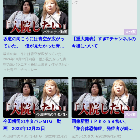
バラエティ動画
未分類
坂道の向こうには青空が広がっ
【重大発表】すぎTチャンネルの
ていた。 僕が見たかった青空
今後について
の冠バラエティ 10月22日
坂道の向こうには青空が広がっていた。
...
2024年10月22日内容：僕が見たかった青
空の冠バラエティ番組出演者：僕が見たか
った青空 チョコレー...
今田耕司のネタバレ
未分類
今田耕司のネタバレMTG 動
画像新型ｉＰｈｏｎｅ怖い、
画 2023年12月23日
「集合体恐怖症」発症者が続出
米アップルが１１日に発表した
今田耕司のネタバレMTG 2023年12月23
元スレ1スタス ★2019/09/12(木)