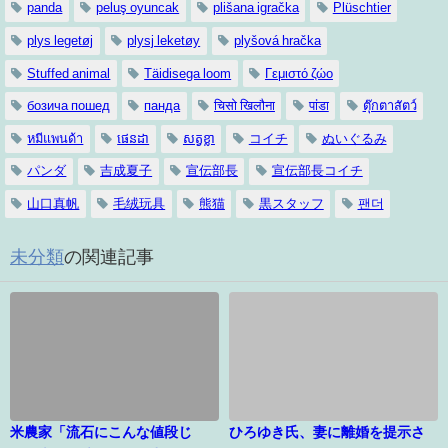
panda
peluş oyuncak
plišana igračka
Plüschtier
plys legetøj
plysj leketøy
plyšová hračka
Stuffed animal
Täidisega loom
Γεμιστό ζώο
бозича пошед
панда
चिसो खिलौना
पांडा
ตุ๊กตาสัตว์
หมีแพนด้า
ផេនដា
សត្វខ្លា
コイチ
ぬいぐるみ
パンダ
吉成夏子
宣伝部長
宣伝部長コイチ
山口真帆
毛绒玩具
熊猫
黒スタッフ
팬더
未分類
の関連記事
米農家「流石にこんな値段じ
ひろゆき氏、妻に離婚を提示さ