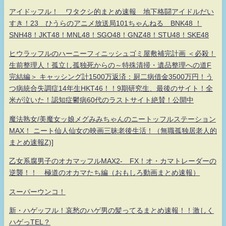
アイドッフル！ ワタクシ的まとめ速報 地下格闘アイドルだい
すき！23 ひうらのアニメ放送局101ちゃんねる BNK48 ！
SNH48！JKT48！MNL48！SGO48！GNZ48！STU48！SKE48
ヒウラッフルのハーニーフィニッシュゴミ屋敷補完計画 ＜必殺！
生前整理人！孤立し孤独死からの～特殊清掃・遺品整理への道F
完結編＞ キャッシング計1500万返済：厨二病借金3500万円！う
つ病統合失調症14年生HKT46！！9期研究生、最後のサイト！全
米が泣いた！認知症鬱病60代のラストサイト絶賛！公開中
魔法熟女/美魔女ッ娘メグみみちゃんのニートッフルステーション
MAX！ ニート仙人仙女の映画三昧老後生活！（無職孤独居老人的
まとめ速報Z)]
乙女系腐男子のオカマッフルMAX2- FX！オ・カマトレーダーの
逆襲！！ 極道のオカマたち編（おもしろ動画まとめ速報）
スーパーウンコ！
新・ハゲッフル！哀愁のハゲ男の髪ってるまとめ速報！！激しく
ハゲっTEL？