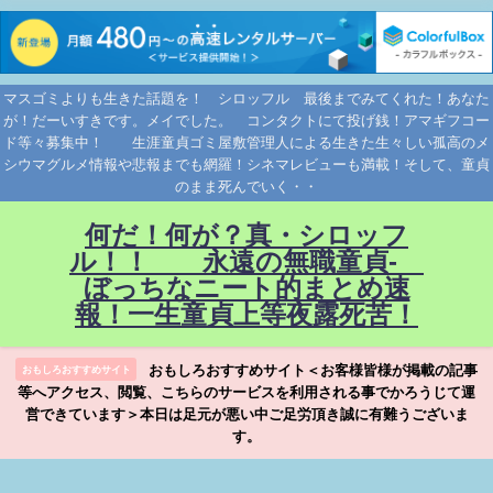
マスゴミよりも生きた話題を！ シロッフル 最後までみてくれた！あなた
が！だーいすきです。メイでした。 コンタクトにて投げ銭！アマギフコー
ド等々募集中！ 生涯童貞ゴミ屋敷管理人による生きた生々しい孤高のメ
シウマグルメ情報や悲報までも網羅！シネマレビューも満載！そして、童貞
のまま死んでいく・・
何だ！何が？真・シロッフ
ル！！ 永遠の無職童貞-
ぼっちなニート的まとめ速
報！一生童貞上等夜露死苦！
おもしろおすすめサイト＜お客様皆様が掲載の記事
おもしろおすすめサイト
等へアクセス、閲覧、こちらのサービスを利用される事でかろうじて運
営できています＞本日は足元が悪い中ご足労頂き誠に有難うございま
す。