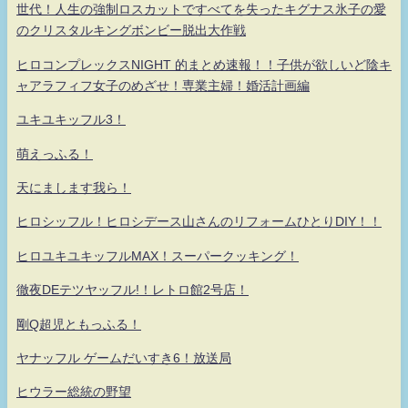
世代！人生の強制ロスカットですべてを失ったキグナス氷子の愛
のクリスタルキングボンビー脱出大作戦
ヒロコンプレックスNIGHT 的まとめ速報！！子供が欲しいど陰キ
ャアラフィフ女子のめざせ！専業主婦！婚活計画編
ユキユキッフル3！
萌えっふる！
天にまします我ら！
ヒロシッフル！ヒロシデース山さんのリフォームひとりDIY！！
ヒロユキユキッフルMAX！スーパークッキング！
徹夜DEテツヤッフル!！レトロ館2号店！
剛Q超児ともっふる！
ヤナッフル ゲームだいすき6！放送局
ヒウラー総統の野望