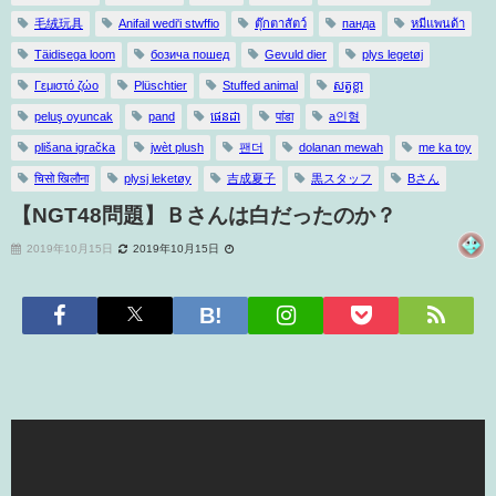
毛绒玩具
Anifail wedi'i stwffio
ตุ๊กตาสัตว์
панда
หมีแพนด้า
Täidisega loom
бозича пошед
Gevuld dier
plys legetøj
Γεμιστό ζώο
Plüschtier
Stuffed animal
សត្វខ្លា
peluş oyuncak
pand
ផេនដា
पांडा
a인형
plišana igračka
jwèt plush
팬더
dolanan mewah
me ka toy
चिसो खिलौना
plysj leketøy
吉成夏子
黒スタッフ
Bさん
【NGT48問題】Ｂさんは白だったのか？
2019年10月15日
2019年10月15日