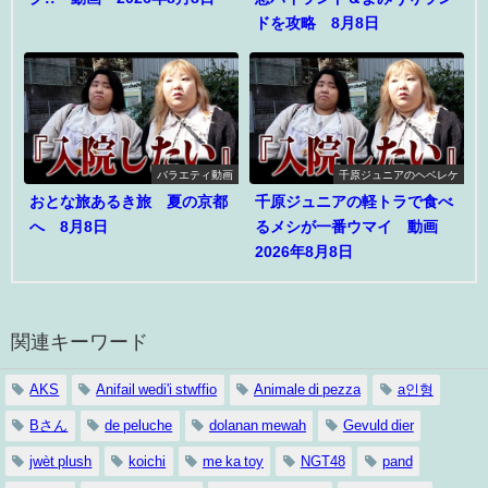
ドを攻略 8月8日
バラエティ動画
千原ジュニアのヘベレケ
おとな旅あるき旅 夏の京都
千原ジュニアの軽トラで食べ
へ 8月8日
るメシが一番ウマイ 動画
2026年8月8日
関連キーワード
AKS
Anifail wedi'i stwffio
Animale di pezza
a인형
Bさん
de peluche
dolanan mewah
Gevuld dier
jwèt plush
koichi
me ka toy
NGT48
pand