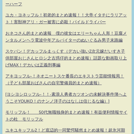
ーハーフ
ユカ・ヨネッフル！初老的まとめ速報！！大帝イタチにラリアッ
ト！害獣神アリ・ガー被害に必殺！パイルドライバー
おネコさん的まとめ速報 僕の彼女はエリーちゃん人形！豆腐メ
ンタルメンヘラ電波中年アルバイターのぬいぐるみ男子末路編
スケバン！デカッフルまっくす（デカい強い2次元嫁だいすき子
供部屋おじさんヒロシ之古惑仔的まとめ速報）話題な動画取り上
げMAX！デカいは正義刑事編
アキヨッフル-！ネオニートスケ番長のエキストラ芸能情報局！
（子ども部屋おばさんの自宅警備員的まとめ速報）
[ヨシヨシロッフル-！！-素浪人勇者カツオンの未解決事件簿へよ
うこそYOUKO！のナンノ洋子のはなしは信じるな編）]
モリッフル！ 50代無職独身的まとめ速報！有益便利情報サイ
トの杜 モリッフル
ユキユキッフル2！ど底辺的一同驚愕騒然まとめ速報！超氷河期