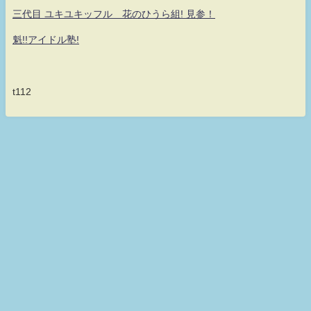
三代目 ユキユキッフル 花のひうら組! 見参！
魁!!アイドル塾!
t112
何だ！何が？真・シロッフル！！童貞なのに魔法が使えない！ 永遠の無