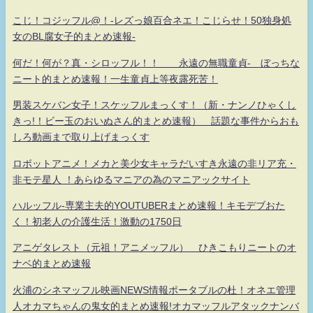
こじ！コジッフル@！-レズっ娘百合ネエ！こじらせ！50独身処
女のBL腐女子的まとめ速報-
何だ！何が？真・シロッフル！！ 永遠の無職童貞- ぼっちな
ニート的まとめ速報！一生童貞上等夜露死苦！
男装スケバン女子！スケッフルまっくす！（新・ナンノひゃくし
きっ!！ビー玉のおいぬさん的まとめ速報） 話題な事件からおも
しろ動画まで取り上げまっくす
ロボットアニメ！メカと美少女キャラだいすき永遠の非リア充・
非モテ星人 ！あらゆるマニアの為のマニアックサイト
ハルッフル-専業主夫的YOUTUBERまとめ速報！キモデブおた
く！初老人の介護生活！激動の1750日
アニゲタレスト（元祖！アニメッフル） ひきこもりニートのオ
ナベ的まとめ速報
火浦のシネマッフル映画NEWS情報ポータブルの杜！オネエ管理
人オカマちゃんの鬼女的まとめ速報!オカマッフルアタックナンバ