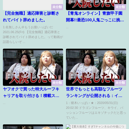
未分類
未分類
【完全無職】適応障害と診断さ
【青鬼オンライン】青旗甲子園
れてバイト辞めました。
開幕!!最恐100人鬼ごっこに挑
戦!!とーまゲーム
1:名無しさん＠もうお腹いっぱいだ
...
2021.06.25(Fri) 【完全無職】適応障害と
診断されてバイト辞めました。って動画が
話題らしいぞ ...
未分類
未分類
ヤフオクで買った特大ルーフキ
世界でもっとも高額なフルーツ
ャリアを取り付ける！積載スペ
ランキングが公開される：イン
ース半端ない！
ド
...
1：猪木いっぱい ★：2020/05/31(日)
20:02:30 ドラゴンフルーツ、キウイ、パ
ッションフルーツはエキゾチックだと思っ
ていた...