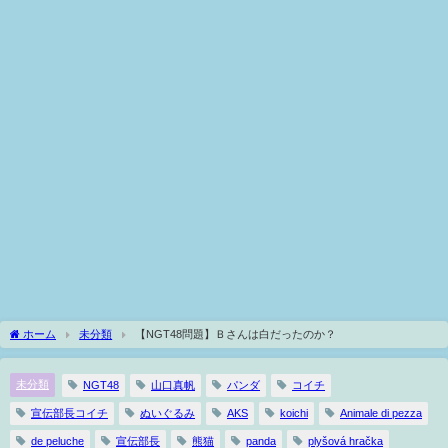
ホーム
未分類
【NGT48問題】Ｂさんは白だったのか？
未分類
NGT48
山口真帆
パンダ
コイチ
宣伝部長コイチ
ぬいぐるみ
AKS
koichi
Animale di pezza
de peluche
宣伝部長
熊猫
panda
plyšová hračka