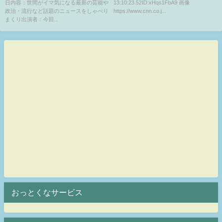
日内容：世間がイマ気になる最新の芸能や
13:10:23.52ID:xHqs1FbA9 画像
新しいｉＰｈｏｎｅをめぐり、
政治・流行など話題のニュースをしゃべり
https://www.cnn.co.j...
３つのレンズが並ぶデザインが
まくり出演者：今田...
「集合体恐怖症」の症状を発症
させるという声が相次いでいる
おっとくなサービス