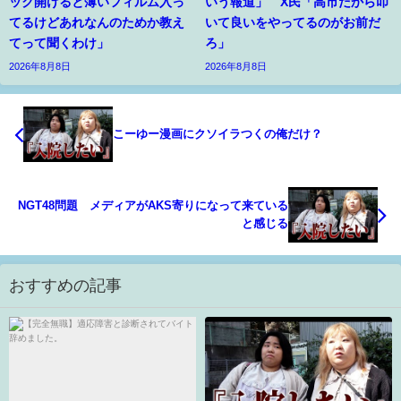
ック開けると薄いフィルム入っ
いう報道」 X民「高市だから叩
てるけどあれなんのためか教え
いて良いをやってるのがお前だ
てって聞くわけ」
ろ」
2026年8月8日
2026年8月8日
こーゆー漫画にクソイラつくの俺だけ？
NGT48問題 メディアがAKS寄りになって来ている
と感じる
おすすめの記事