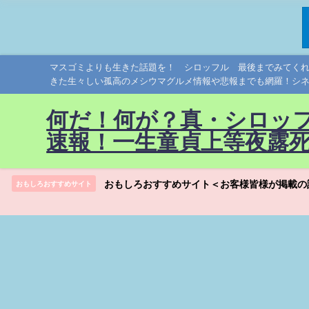
マスゴミよりも生きた話題を！ シロッフル 最後までみてく
きた生々しい孤高のメシウマグルメ情報や悲報までも網羅！シ
何だ！何が？真・シロッ
速報！一生童貞上等夜露
おもしろおすすめサイト＜お客様皆様が掲載の
おもしろおすすめサイト