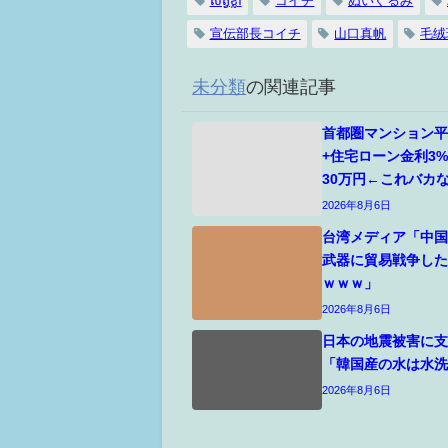
សត្វខ្លា
コイチ
ぬいぐるみ
宣伝部長コイチ
山口真帆
毛绒
未分類
の関連記事
首都圏マンション平
+住宅ローン金利3
30万円←これバカ
2026年8月6日
台湾メディア「中
武器に貿易戦争し
ｗｗｗ」
2026年8月6日
日本の地震被害に
「韓国産の水は水
2026年8月6日