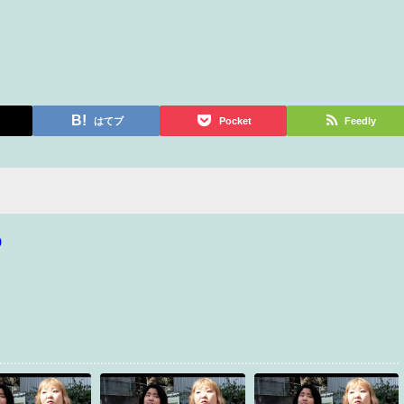
はてブ
Pocket
Feedly
p