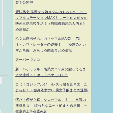
賛！公開中
魔法熟女/美魔女ッ娘メグみみちゃんのニート
ッフルステーションMAX！ ニート仙人仙女の
映画三昧老後生活！（無職孤独居老人的まと
め速報Z)]
乙女系腐男子のオカマッフルMAX2- FX！
オ・カマトレーダーの逆襲！！ 極道のオカ
マたち編（おもしろ動画まとめ速報）
スーパーウンコ！
新・ハゲッフル！哀愁のハゲ男の髪ってるま
とめ速報！！激しくハゲっTEL？
r
こじ！コジッフル@！-レズっ娘百合ネエ！こ
じらせ！50独身処女のBL腐女子的まとめ速報-
何だ！何が？真・シロッフル！！ 永遠の
無職童貞- ぼっちなニート的まとめ速報！一
生童貞上等夜露死苦！