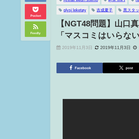
plysj leketøy
吉成夏子
黒スタ
Pocket
【NGT48問題】山
Feedly
「マスコミはいらな
2019年11月3日
2019年11月3日
Facebook
post