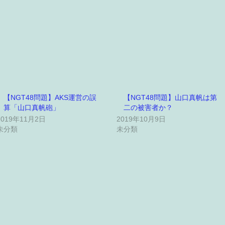
【NGT48問題】AKS運営の誤
【NGT48問題】山口真帆は第
算「山口真帆砲」
二の被害者か？
2019年11月2日
2019年10月9日
未分類
未分類