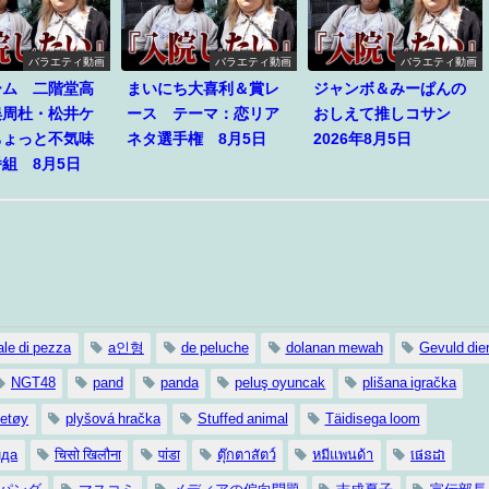
バラエティ動画
バラエティ動画
バラエティ動画
ーム 二階堂高
まいにち大喜利＆賞レ
ジャンボ＆みーぱんの
俣周杜・松井ケ
ース テーマ：恋リア
おしえて推しコサン
ちょっと不気味
ネタ選手権 8月5日
2026年8月5日
組 8月5日
le di pezza
a인형
de peluche
dolanan mewah
Gevuld die
NGT48
pand
panda
peluş oyuncak
plišana igračka
ketøy
plyšová hračka
Stuffed animal
Täidisega loom
нда
चिसो खिलौना
पांडा
ตุ๊กตาสัตว์
หมีแพนด้า
ផេនដា