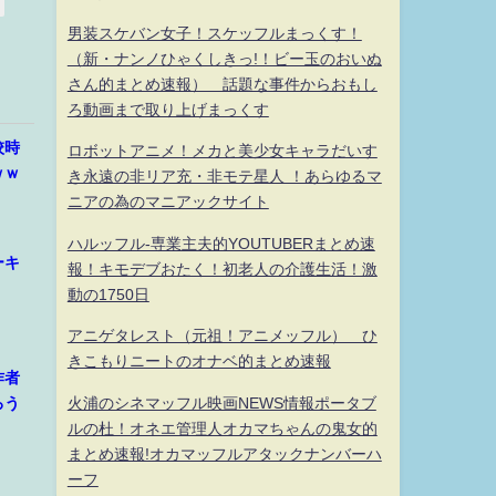
男装スケバン女子！スケッフルまっくす！
（新・ナンノひゃくしきっ!！ビー玉のおいぬ
さん的まとめ速報） 話題な事件からおもし
ろ動画まで取り上げまっくす
校時
ロボットアニメ！メカと美少女キャラだいす
ｗｗ
き永遠の非リア充・非モテ星人 ！あらゆるマ
ニアの為のマニアックサイト
ハルッフル-専業主夫的YOUTUBERまとめ速
ーキ
報！キモデブおたく！初老人の介護生活！激
動の1750日
アニゲタレスト（元祖！アニメッフル） ひ
きこもりニートのオナベ的まとめ速報
作者
火浦のシネマッフル映画NEWS情報ポータブ
ろう
ルの杜！オネエ管理人オカマちゃんの鬼女的
まとめ速報!オカマッフルアタックナンバーハ
ーフ