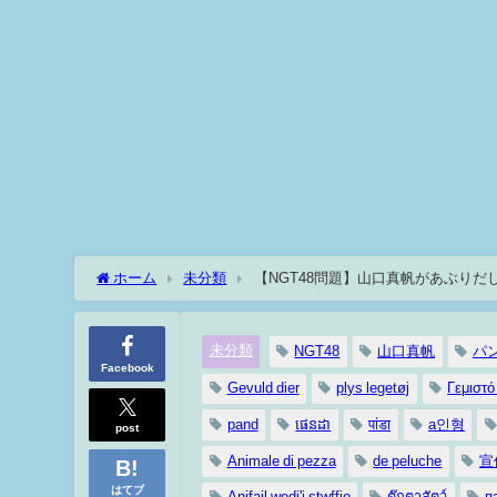
ホーム
未分類
【NGT48問題】山口真帆があぶり
未分類
NGT48
山口真帆
パ
Facebook
Gevuld dier
plys legetøj
Γεμιστό
pand
ផេនដា
पांडा
a인형
post
Animale di pezza
de peluche
宣
はてブ
Anifail wedi'i stwffio
ตุ๊กตาสัตว์
п