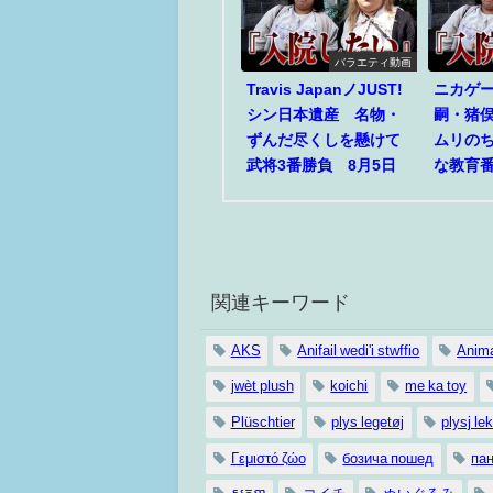
バラエティ動画
Travis JapanノJUST!
ニカゲ
シン日本遺産 名物・
嗣・猪
ずんだ尽くしを懸けて
ムリの
武将3番勝負 8月5日
な教育番
関連キーワード
AKS
Anifail wedi'i stwffio
Anima
jwèt plush
koichi
me ka toy
Plüschtier
plys legetøj
plysj le
Γεμιστό ζώο
бозича пошед
па