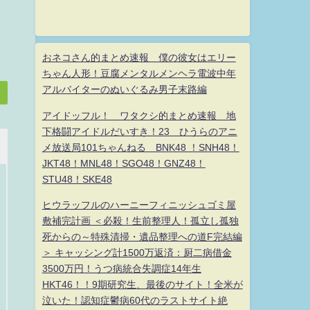
おネコさん的まとめ速報 僕の彼女はエリー
ちゃん人形！豆腐メンタルメンヘラ電波中年
アルバイターのぬいぐるみ男子末路編
アイドッフル！ ワタクシ的まとめ速報 地
下格闘アイドルだいすき！23 ひうらのアニ
メ放送局101ちゃんねる BNK48 ！SNH48！
JKT48！MNL48！SGO48！GNZ48！
STU48！SKE48
ヒウラッフルのハーニーフィニッシュゴミ屋
敷補完計画 ＜必殺！生前整理人！孤立し孤独
死からの～特殊清掃・遺品整理への道F完結編
＞ キャッシング計1500万返済：厨二病借金
3500万円！うつ病統合失調症14年生
HKT46！！9期研究生、最後のサイト！全米が
泣いた！認知症鬱病60代のラストサイト絶