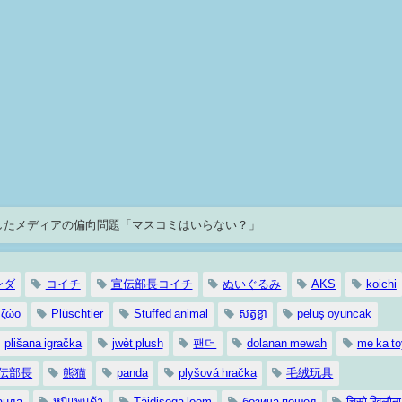
だしたメディアの偏向問題「マスコミはいらない？」
ンダ
コイチ
宣伝部長コイチ
ぬいぐるみ
AKS
koichi
 ζώο
Plüschtier
Stuffed animal
សត្វខ្លា
peluş oyuncak
plišana igračka
jwèt plush
팬더
dolanan mewah
me ka to
伝部長
熊猫
panda
plyšová hračka
毛绒玩具
анда
หมีแพนด้า
Täidisega loom
бозича пошед
चिसो खिलौना