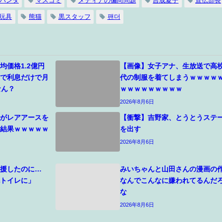
パンダ
マスコミ
メディアの偏向問題
吉成夏子
宣伝部長
玩具
熊猫
黒スタッフ
팬더
均価格1.2億円
【画像】女子アナ、生放送で高
%で利息だけで月
代の制服を着てしまうｗｗｗｗ
なん？
ｗｗｗｗｗｗｗｗｗ
2026年8月6日
国がレアアースを
【衝撃】吉野家、とうとうステ
た結果ｗｗｗｗｗ
を出す
2026年8月6日
支援したのに…
みいちゃんと山田さんの漫画の
洗トイレに」
なんでこんなに嫌われてるんだ
な
2026年8月6日