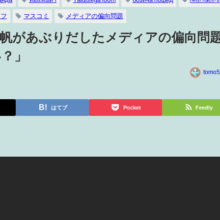
ッフ
マスコミ
メディアの偏向問題
口真帆があぶりだしたメディアの偏向問
い？」
tomo5
はてブ
Pocket
Feedly