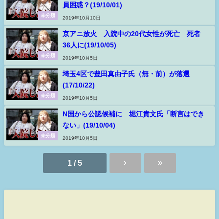
員困惑？(19/10/01)
未分類
2019年10月10日
京アニ放火 入院中の20代女性が死亡 死者
36人に(19/10/05)
未分類
2019年10月5日
埼玉4区で豊田真由子氏（無・前）が落選
(17/10/22)
未分類
2019年10月5日
N国から公認候補に 堀江貴文氏「断言はでき
ない」(19/10/04)
未分類
2019年10月5日
1 / 5