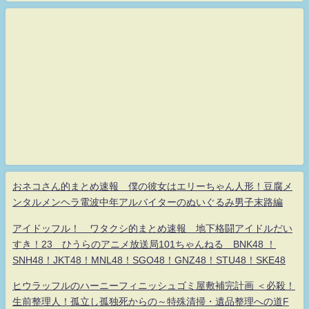
おネコさん的まとめ速報 僕の彼女はエリーちゃん人形！豆腐メ
ンタルメンヘラ電波中年アルバイターのぬいぐるみ男子末路編
アイドッフル！ ワタクシ的まとめ速報 地下格闘アイドルだい
すき！23 ひうらのアニメ放送局101ちゃんねる BNK48 ！
SNH48！JKT48！MNL48！SGO48！GNZ48！STU48！SKE48
ヒウラッフルのハーニーフィニッシュゴミ屋敷補完計画 ＜必殺！
生前整理人！孤立し孤独死からの～特殊清掃・遺品整理への道F