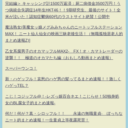
完結編＞ キャッシング計1500万返済：厨二病借金3500万円！う
つ病統合失調症14年生HKT46！！9期研究生、最後のサイト！全
米が泣いた！認知症鬱病60代のラストサイト絶賛！公開中
魔法熟女/美魔女ッ娘メグみみちゃんのニートッフルステーション
MAX！ ニート仙人仙女の映画三昧老後生活！（無職孤独居老人的
まとめ速報Z)]
乙女系腐男子のオカマッフルMAX2- FX！オ・カマトレーダーの
逆襲！！ 極道のオカマたち編（おもしろ動画まとめ速報）
スーパーウンコ！
新・ハゲッフル！哀愁のハゲ男の髪ってるまとめ速報！！激しく
ハゲっTEL？
こじ！コジッフル@！-レズっ娘百合ネエ！こじらせ！50独身処
女のBL腐女子的まとめ速報-
何だ！何が？真・シロッフル！！ 永遠の無職童貞- ぼっちな
ニート的まとめ速報！一生童貞上等夜露死苦！