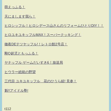
萌えっふる！
天にまします我ら！
ヒロシッフル！ヒロシデース山さんのリフォームひとりDIY！！
ヒロユキユキッフルMAX！スーパークッキング！
徹夜DEテツヤッフル!！レトロ館2号店！
剛Q超児ともっふる！
ヤナッフル ゲームだいすき6！放送局
ヒウラー総統の野望
三代目 ユキユキッフル 花のひうら組! 見参！
魁!!アイドル塾!
t112