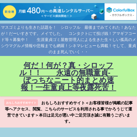
マスゴミよりも生きた話題を！ シロッフル 最後までみてくれた！あなた
が！だーいすきです。メイでした。 コンタクトにて投げ銭！アマギフコー
ド等々募集中！ 生涯童貞ゴミ屋敷管理人による生きた生々しい孤高のメ
シウマグルメ情報や悲報までも網羅！シネマレビューも満載！そして、童貞
のまま死んでいく・・
何だ！何が？真・シロッフ
ル！！ 永遠の無職童貞-
ぼっちなニート的まとめ速
報！一生童貞上等夜露死苦！
おもしろおすすめサイト＜お客様皆様が掲載の記事
おもしろおすすめサイト
等へアクセス、閲覧、こちらのサービスを利用される事でかろうじて運
営できています＞本日は足元が悪い中ご足労頂き誠に有難うございま
す。