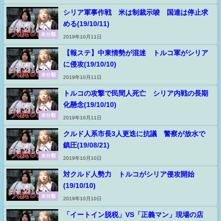
シリア軍事作戦 米は制裁示唆 国連は停止求
める(19/10/11)
未分類
2019年10月11日
【報ステ】中東情勢が混迷 トルコ軍がシリア
に侵攻(19/10/10)
未分類
2019年10月11日
トルコの攻撃で民間人死亡 シリア内戦の長期
化懸念(19/10/10)
未分類
2019年10月11日
クルド人系市長3人更迭に抗議 警察が放水で
鎮圧(19/08/21)
未分類
2019年10月10日
対クルド人勢力 トルコがシリア侵攻開始
(19/10/10)
未分類
2019年10月10日
「イートイン脱税」VS「正義マン」現場の店