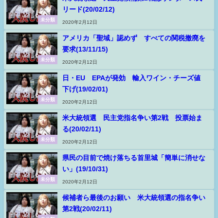
リード(20/02/12)
未分類
2020年2月12日
アメリカ「聖域」認めず すべての関税撤廃を
要求(13/11/15)
未分類
2020年2月12日
日・EU EPAが発効 輸入ワイン・チーズ値
下げ(19/02/01)
未分類
2020年2月12日
米大統領選 民主党指名争い第2戦 投票始ま
る(20/02/11)
未分類
2020年2月12日
県民の目前で焼け落ちる首里城「簡単に消せな
い」(19/10/31)
未分類
2020年2月12日
候補者ら最後のお願い 米大統領選の指名争い
第2戦(20/02/11)