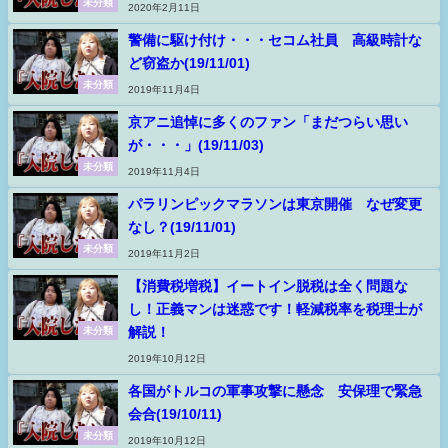
未分類
2020年2月11日
警備に駆け付け・・・セコム社員 高級時計な
ど窃盗か(19/11/01)
未分類
2019年11月4日
京アニ追悼に多くのファン「まだつらい思い
が・・・」(19/11/03)
未分類
2019年11月4日
パラリンピックマラソンは東京開催 なぜ変更
なし？(19/11/01)
未分類
2019年11月2日
【消費税増税】イートイン脱税は全く問題な
し！正義マンは迷惑です！軽減税率を税理士が
解説！
未分類
2019年10月12日
各国がトルコの軍事攻撃に懸念 安保理で緊急
会合(19/10/11)
未分類
2019年10月12日