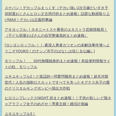
スケバン！デカッフルまっくす（デカい強い2次元嫁だいすき子
供部屋おじさんヒロシ之古惑仔的まとめ速報）話題な動画取り上
げMAX！デカいは正義刑事編
アキヨッフル-！ネオニートスケ番長のエキストラ芸能情報局！
（子ども部屋おばさんの自宅警備員的まとめ速報）
[ヨシヨシロッフル-！！-素浪人勇者カツオンの未解決事件簿へよ
うこそYOUKO！のナンノ洋子のはなしは信じるな編）]
モリッフル！ 50代無職独身的まとめ速報！有益便利情報サイ
トの杜 モリッフル
ユキユキッフル2！ど底辺的一同驚愕騒然まとめ速報！超氷河期
世代！人生の強制ロスカットですべてを失ったキグナス氷子の愛
のクリスタルキングボンビー脱出大作戦
ヒロコンプレックスNIGHT 的まとめ速報！！子供が欲しいど陰キ
ャアラフィフ女子のめざせ！専業主婦！婚活計画編
ユキユキッフル3！