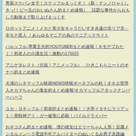
男装スケバン女子！スケッフルまっくす！（新・ナンノひゃくし
きっ!！ビー玉のおいぬさん的まとめ速報） 話題な事件からおも
しろ動画まで取り上げまっくす
ロボットアニメ！メカと美少女キャラだいすき永遠の非リア充・
非モテ星人 ！あらゆるマニアの為のマニアックサイト
ハルッフル-専業主夫的YOUTUBERまとめ速報！キモデブおた
く！初老人の介護生活！激動の1750日
アニゲタレスト（元祖！アニメッフル） ひきこもりニートのオ
ナベ的まとめ速報
火浦のシネマッフル映画NEWS情報ポータブルの杜！オネエ管理
人オカマちゃんの鬼女的まとめ速報!オカマッフルアタックナンバ
ーハーフ
ユカ・ヨネッフル！初老的まとめ速報！！大帝イタチにラリアッ
ト！害獣神アリ・ガー被害に必殺！パイルドライバー
おネコさん的まとめ速報 僕の彼女はエリーちゃん人形！豆腐メ
ンタルメンヘラ電波中年アルバイターのぬいぐるみ男子末路編