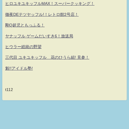
ヒロユキユキッフルMAX！スーパークッキング！
徹夜DEテツヤッフル!！レトロ館2号店！
剛Q超児ともっふる！
ヤナッフル ゲームだいすき6！放送局
ヒウラー総統の野望
三代目 ユキユキッフル 花のひうら組! 見参！
魁!!アイドル塾!
t112