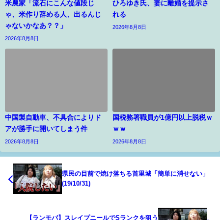
米農家「流石にこんな値段じ
ひろゆき氏、妻に離婚を提示さ
ゃ、米作り辞める人、出るんじ
れる
ゃないかなあ？？」
2026年8月8日
2026年8月8日
中国製自動車、不具合によりド
国税務署職員が1億円以上脱税ｗ
アが勝手に開いてしまう件
ｗｗ
2026年8月8日
2026年8月8日
県民の目前で焼け落ちる首里城「簡単に消せない」
(19/10/31)
【ランモバ】スレイプニールでSランクを狙う