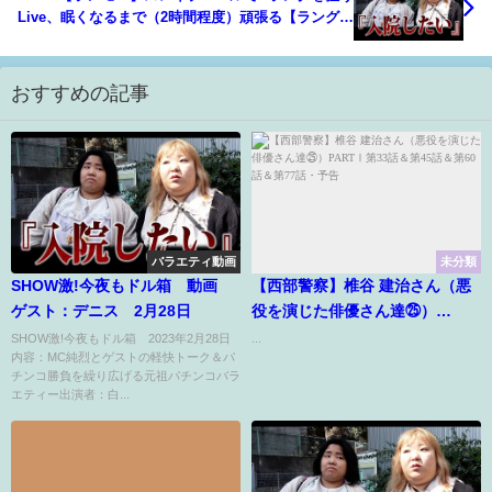
Live、眠くなるまで（2時間程度）頑張る【ラングリ
ッサーモバイル】
おすすめの記事
バラエティ動画
未分類
SHОW激!今夜もドル箱 動画
【西部警察】椎谷 建治さん（悪
ゲスト：デニス 2月28日
役を演じた俳優さん達㉕）
PARTⅠ第33話＆第45話＆第60
SHОW激!今夜もドル箱 2023年2月28日
...
内容：MC純烈とゲストの軽快トーク＆パ
話＆第77話・予告
チンコ勝負を繰り広げる元祖パチンコバラ
エティー出演者：白...