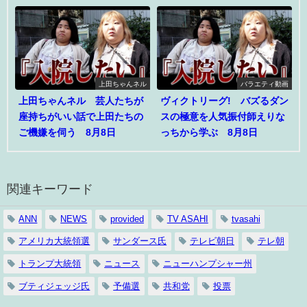
上田ちゃんネル
バラエティ動画
上田ちゃんネル 芸人たちが
ヴィクトリーグ! バズるダン
座持ちがいい話で上田たちの
スの極意を人気振付師えりな
ご機嫌を伺う 8月8日
っちから学ぶ 8月8日
関連キーワード
ANN
NEWS
provided
TV ASAHI
tvasahi
アメリカ大統領選
サンダース氏
テレビ朝日
テレ朝
トランプ大統領
ニュース
ニューハンプシャー州
ブティジェッジ氏
予備選
共和党
投票