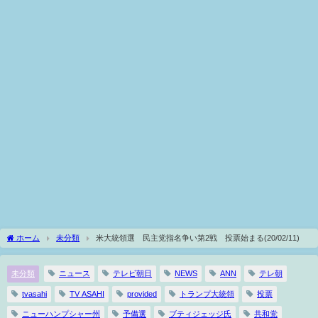
ホーム
未分類
米大統領選 民主党指名争い第2戦 投票始まる(20/02/11)
未分類
ニュース
テレビ朝日
NEWS
ANN
テレ朝
tvasahi
TV ASAHI
provided
トランプ大統領
投票
ニューハンプシャー州
予備選
ブティジェッジ氏
共和党