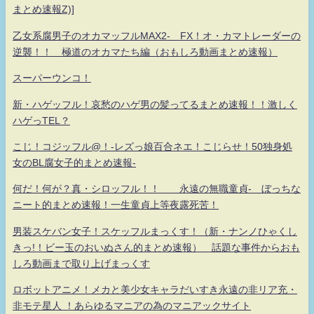
まとめ速報Z)]
乙女系腐男子のオカマッフルMAX2- FX！オ・カマトレーダーの
逆襲！！ 極道のオカマたち編（おもしろ動画まとめ速報）
スーパーウンコ！
新・ハゲッフル！哀愁のハゲ男の髪ってるまとめ速報！！激しく
ハゲっTEL？
こじ！コジッフル@！-レズっ娘百合ネエ！こじらせ！50独身処
女のBL腐女子的まとめ速報-
何だ！何が？真・シロッフル！！ 永遠の無職童貞- ぼっちな
ニート的まとめ速報！一生童貞上等夜露死苦！
男装スケバン女子！スケッフルまっくす！（新・ナンノひゃくし
きっ!！ビー玉のおいぬさん的まとめ速報） 話題な事件からおも
しろ動画まで取り上げまっくす
ロボットアニメ！メカと美少女キャラだいすき永遠の非リア充・
非モテ星人 ！あらゆるマニアの為のマニアックサイト