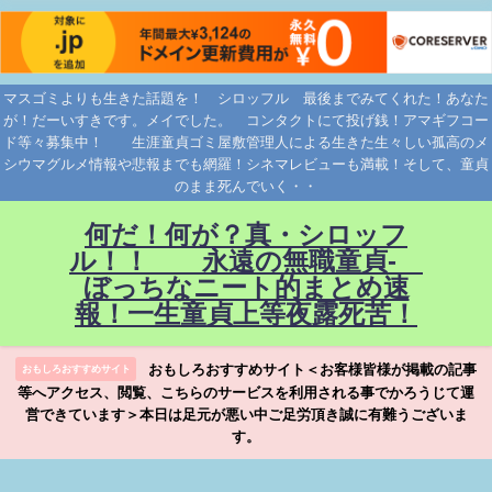
マスゴミよりも生きた話題を！ シロッフル 最後までみてくれた！あなた
が！だーいすきです。メイでした。 コンタクトにて投げ銭！アマギフコー
ド等々募集中！ 生涯童貞ゴミ屋敷管理人による生きた生々しい孤高のメ
シウマグルメ情報や悲報までも網羅！シネマレビューも満載！そして、童貞
のまま死んでいく・・
何だ！何が？真・シロッフ
ル！！ 永遠の無職童貞-
ぼっちなニート的まとめ速
報！一生童貞上等夜露死苦！
おもしろおすすめサイト＜お客様皆様が掲載の記事
おもしろおすすめサイト
等へアクセス、閲覧、こちらのサービスを利用される事でかろうじて運
営できています＞本日は足元が悪い中ご足労頂き誠に有難うございま
す。