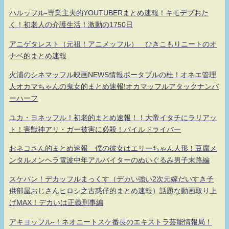
ハルッフル-専業主夫的YOUTUBERまとめ速報！キモデブおた
く！初老人の介護生活！激動の1750日
アニゲタレスト（元祖！アニメッフル） ひきこもりニートのオ
ナベ的まとめ速報
火浦のシネマッフル映画NEWS情報ポータブルの杜！オネエ管理
人オカマちゃんの鬼女的まとめ速報!オカマッフルアタックナンバ
ーハーフ
ユカ・ヨネッフル！初老的まとめ速報！！大帝イタチにラリアッ
ト！害獣神アリ・ガー被害に必殺！パイルドライバー
おネコさん的まとめ速報 僕の彼女はエリーちゃん人形！豆腐メ
ンタルメンヘラ電波中年アルバイターのぬいぐるみ男子末路編
スケバン！デカッフルまっくす（デカい強い2次元嫁だいすき子
供部屋おじさんヒロシ之古惑仔的まとめ速報）話題な動画取り上
げMAX！デカいは正義刑事編
アキヨッフル-！ネオニートスケ番長のエキストラ芸能情報局！