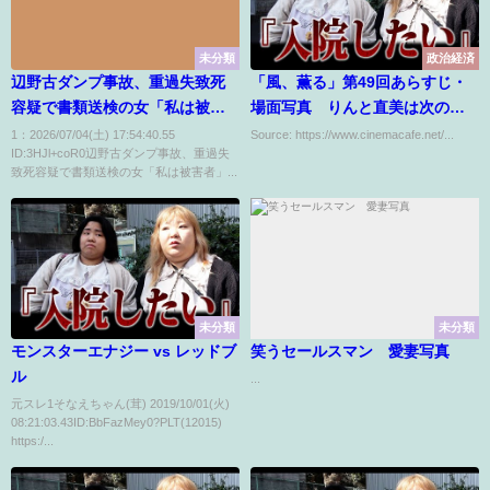
未分類
政治経済
辺野古ダンプ事故、重過失致死
「風、薫る」第49回あらすじ・
容疑で書類送検の女「私は被害
場面写真 りんと直美は次の実
者」「理不尽な攻撃負けぬ」
習先となる内科へ 着任早々男女
1：2026/07/04(土) 17:54:40.55
Source: https://www.cinemacafe.net/...
ID:3HJl+coR0辺野古ダンプ事故、重過失
が搬送され…6月4日放送
致死容疑で書類送検の女「私は被害者」...
未分類
未分類
モンスターエナジー vs レッドブ
笑うセールスマン 愛妻写真
ル
...
元スレ1そなえちゃん(茸) 2019/10/01(火)
08:21:03.43ID:BbFazMey0?PLT(12015)
https:/...