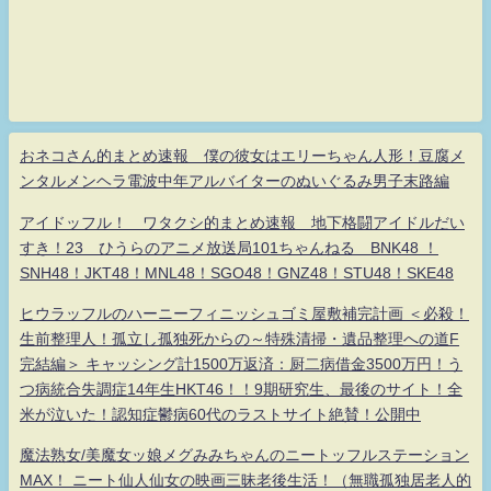
おネコさん的まとめ速報 僕の彼女はエリーちゃん人形！豆腐メ
ンタルメンヘラ電波中年アルバイターのぬいぐるみ男子末路編
アイドッフル！ ワタクシ的まとめ速報 地下格闘アイドルだい
すき！23 ひうらのアニメ放送局101ちゃんねる BNK48 ！
SNH48！JKT48！MNL48！SGO48！GNZ48！STU48！SKE48
ヒウラッフルのハーニーフィニッシュゴミ屋敷補完計画 ＜必殺！
生前整理人！孤立し孤独死からの～特殊清掃・遺品整理への道F
完結編＞ キャッシング計1500万返済：厨二病借金3500万円！う
つ病統合失調症14年生HKT46！！9期研究生、最後のサイト！全
米が泣いた！認知症鬱病60代のラストサイト絶賛！公開中
魔法熟女/美魔女ッ娘メグみみちゃんのニートッフルステーション
MAX！ ニート仙人仙女の映画三昧老後生活！（無職孤独居老人的