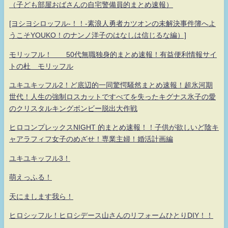
（子ども部屋おばさんの自宅警備員的まとめ速報）
[ヨシヨシロッフル-！！-素浪人勇者カツオンの未解決事件簿へよ
うこそYOUKO！のナンノ洋子のはなしは信じるな編）]
モリッフル！ 50代無職独身的まとめ速報！有益便利情報サイ
トの杜 モリッフル
ユキユキッフル2！ど底辺的一同驚愕騒然まとめ速報！超氷河期
世代！人生の強制ロスカットですべてを失ったキグナス氷子の愛
のクリスタルキングボンビー脱出大作戦
ヒロコンプレックスNIGHT 的まとめ速報！！子供が欲しいど陰キ
ャアラフィフ女子のめざせ！専業主婦！婚活計画編
ユキユキッフル3！
萌えっふる！
天にまします我ら！
ヒロシッフル！ヒロシデース山さんのリフォームひとりDIY！！