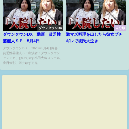
ダウンタウンDX
未分類
ダウンタウンDX 動画 貧乏性
激マズ料理を出したら彼女ブチ
芸能人ＳＰ 5月4日
ギレで彼氏大泣き...
ダウンタウンＤＸ 2023年5月4日内容：
...
貧乏性芸能人ＳＰ出演者：ダウンタウン
アンミカ、おいでやす小田火将ロシエル、
春日俊彰、河井ゆずる鬼...