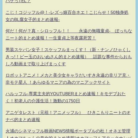
ハゲっTEL？
こじ！コジッフル@！-レズっ娘百合ネエ！こじらせ！50独身処
女のBL腐女子的まとめ速報-
何だ！何が？真・シロッフル！！ 永遠の無職童貞- ぼっちな
ニート的まとめ速報！一生童貞上等夜露死苦！
男装スケバン女子！スケッフルまっくす！（新・ナンノひゃくし
きっ!！ビー玉のおいぬさん的まとめ速報） 話題な事件からおも
しろ動画まで取り上げまっくす
ロボットアニメ！メカと美少女キャラだいすき永遠の非リア充・
非モテ星人 ！あらゆるマニアの為のマニアックサイト
ハルッフル-専業主夫的YOUTUBERまとめ速報！キモデブおた
く！初老人の介護生活！激動の1750日
アニゲタレスト（元祖！アニメッフル） ひきこもりニートのオ
ナベ的まとめ速報
火浦のシネマッフル映画NEWS情報ポータブルの杜！オネエ管理