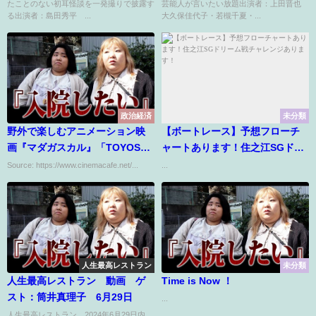
たことのない初耳怪談を一発撮りで披露す
芸能人が言いたい放題出演者：上田晋也
る出演者：島田秀平 ...
大久保佳代子・若槻千夏・...
政治経済
未分類
野外で楽しむアニメーション映
【ボートレース】予想フローチ
画『マダガスカル』「TOYOSU
ャートあります！住之江SGドリ
MOVIE NIGHT 2026」8月22日開
ーム戦チャレンジあります！
Source: https://www.cinemacafe.net/...
...
催
人生最高レストラン
未分類
人生最高レストラン 動画 ゲ
Time is Now ！
スト：筒井真理子 6月29日
...
人生最高レストラン 2024年6月29日内