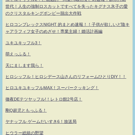
世代！人生の強制ロスカットですべてを失ったキグナス氷子の愛
のクリスタルキングボンビー脱出大作戦
ヒロコンプレックスNIGHT 的まとめ速報！！子供が欲しいど陰キ
ャアラフィフ女子のめざせ！専業主婦！婚活計画編
ユキユキッフル3！
萌えっふる！
天にまします我ら！
ヒロシッフル！ヒロシデース山さんのリフォームひとりDIY！！
ヒロユキユキッフルMAX！スーパークッキング！
徹夜DEテツヤッフル!！レトロ館2号店！
剛Q超児ともっふる！
ヤナッフル ゲームだいすき6！放送局
ヒウラー総統の野望