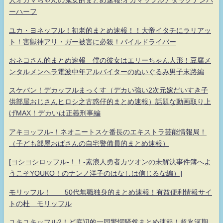
人オカマちゃんの鬼女的まとめ速報!オカマッフルアタックナンバ
ーハーフ
ユカ・ヨネッフル！初老的まとめ速報！！大帝イタチにラリアッ
ト！害獣神アリ・ガー被害に必殺！パイルドライバー
おネコさん的まとめ速報 僕の彼女はエリーちゃん人形！豆腐メ
ンタルメンヘラ電波中年アルバイターのぬいぐるみ男子末路編
スケバン！デカッフルまっくす（デカい強い2次元嫁だいすき子
供部屋おじさんヒロシ之古惑仔的まとめ速報）話題な動画取り上
げMAX！デカいは正義刑事編
アキヨッフル-！ネオニートスケ番長のエキストラ芸能情報局！
（子ども部屋おばさんの自宅警備員的まとめ速報）
[ヨシヨシロッフル-！！-素浪人勇者カツオンの未解決事件簿へよ
うこそYOUKO！のナンノ洋子のはなしは信じるな編）]
モリッフル！ 50代無職独身的まとめ速報！有益便利情報サイ
トの杜 モリッフル
ユキユキッフル2！ど底辺的一同驚愕騒然まとめ速報！超氷河期