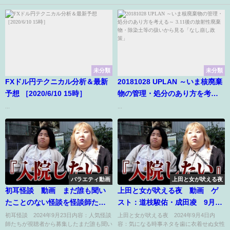
未分類
未分類
FXドル円テクニカル分析＆最新
20181028 UPLAN ～いま核廃棄
予想 ［2020/6/10 15時］
物の管理・処分のあり方を考え
る～ 3.11後の放射性廃棄物・除
...
...
染土等の扱いから見る「なし崩
し政策」
バラエティ動画
上田と女が吠える夜
初耳怪談 動画 まだ誰も聞い
上田と女が吠える夜 動画 ゲ
たことのない怪談を怪談師たち
スト：道枝駿佑・成田凌 9月4
が披露 9月23日
日
初耳怪談 2024年9月23日内容：人気怪談
上田と女が吠える夜 2024年9月4日内
師たちが視聴者から募集したまだ誰も聞い
容：気になる時事ネタを歯に衣着せぬ女性