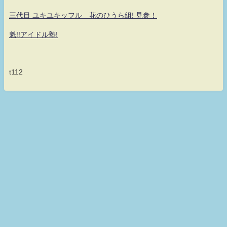
三代目 ユキユキッフル 花のひうら組! 見参！
魁!!アイドル塾!
t112