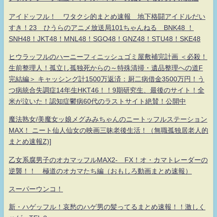
アイドッフル！ ワタクシ的まとめ速報 地下格闘アイドルだい
すき！23 ひうらのアニメ放送局101ちゃんねる BNK48 ！
SNH48！JKT48！MNL48！SGO48！GNZ48！STU48！SKE48
ヒウラッフルのハーニーフィニッシュゴミ屋敷補完計画 ＜必殺！
生前整理人！孤立し孤独死からの～特殊清掃・遺品整理への道F
完結編＞ キャッシング計1500万返済：厨二病借金3500万円！う
つ病統合失調症14年生HKT46！！9期研究生、最後のサイト！全
米が泣いた！認知症鬱病60代のラストサイト絶賛！公開中
魔法熟女/美魔女ッ娘メグみみちゃんのニートッフルステーション
MAX！ ニート仙人仙女の映画三昧老後生活！（無職孤独居老人的
まとめ速報Z)]
乙女系腐男子のオカマッフルMAX2- FX！オ・カマトレーダーの
逆襲！！ 極道のオカマたち編（おもしろ動画まとめ速報）
スーパーウンコ！
新・ハゲッフル！哀愁のハゲ男の髪ってるまとめ速報！！激しく