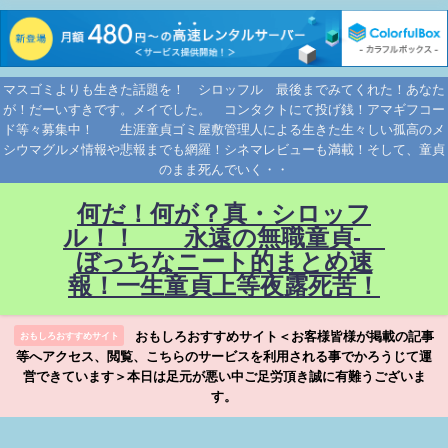
マスゴミよりも生きた話題を！ シロッフル 最後までみてくれた！あなた
が！だーいすきです。メイでした。 コンタクトにて投げ銭！アマギフコー
ド等々募集中！ 生涯童貞ゴミ屋敷管理人による生きた生々しい孤高のメ
シウマグルメ情報や悲報までも網羅！シネマレビューも満載！そして、童貞
のまま死んでいく・・
何だ！何が？真・シロッフ
ル！！ 永遠の無職童貞-
ぼっちなニート的まとめ速
報！一生童貞上等夜露死苦！
おもしろおすすめサイト＜お客様皆様が掲載の記事
おもしろおすすめサイト
等へアクセス、閲覧、こちらのサービスを利用される事でかろうじて運
営できています＞本日は足元が悪い中ご足労頂き誠に有難うございま
す。