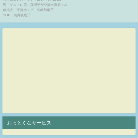
容：ゲストに筒井真理子が登場出演者：加
藤浩次 宇賀神メグ 島崎和歌子
YOU 筒井真理子......
おっとくなサービス