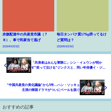
赤旗配達中の共産党市議（７
毎日タンパク質175g摂ってるけ
８）、車で民家当て逃げ
ど質問は？
2026年8月9日
2026年8月9日
「共演者はみんな軍隊に」シン・イェウンが明か
す“笑って泣ける”ジンクスと、同い年俳優イ・ジェ
ウクへの深い信頼【インタビュー】
“中国共産党の美化議論”から5年…ハン・ソッキュ
主演の韓国ドラマがついにベールを脱ぐ
おすすめの記事