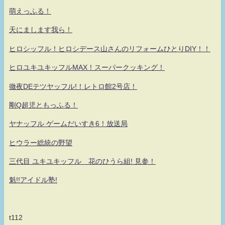
萌えっふる！
天にまします我ら！
ヒロシッフル！ヒロシデース山さんのリフォームひとりDIY！！
ヒロユキユキッフルMAX！スーパークッキング！
徹夜DEテツヤッフル!！レトロ館2号店！
剛Q超児ともっふる！
ヤナッフル ゲームだいすき6！放送局
ヒウラー総統の野望
三代目 ユキユキッフル 花のひうら組! 見参！
魁!!アイドル塾!
t112