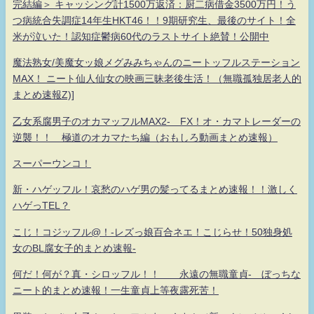
完結編＞ キャッシング計1500万返済：厨二病借金3500万円！う
つ病統合失調症14年生HKT46！！9期研究生、最後のサイト！全
米が泣いた！認知症鬱病60代のラストサイト絶賛！公開中
魔法熟女/美魔女ッ娘メグみみちゃんのニートッフルステーション
MAX！ ニート仙人仙女の映画三昧老後生活！（無職孤独居老人的
まとめ速報Z)]
乙女系腐男子のオカマッフルMAX2- FX！オ・カマトレーダーの
逆襲！！ 極道のオカマたち編（おもしろ動画まとめ速報）
スーパーウンコ！
新・ハゲッフル！哀愁のハゲ男の髪ってるまとめ速報！！激しく
ハゲっTEL？
こじ！コジッフル@！-レズっ娘百合ネエ！こじらせ！50独身処
女のBL腐女子的まとめ速報-
何だ！何が？真・シロッフル！！ 永遠の無職童貞- ぼっちな
ニート的まとめ速報！一生童貞上等夜露死苦！