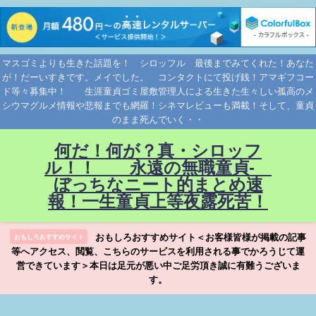
マスゴミよりも生きた話題を！ シロッフル 最後までみてくれた！あなた
が！だーいすきです。メイでした。 コンタクトにて投げ銭！アマギフコー
ド等々募集中！ 生涯童貞ゴミ屋敷管理人による生きた生々しい孤高のメ
シウマグルメ情報や悲報までも網羅！シネマレビューも満載！そして、童貞
のまま死んでいく・・
何だ！何が？真・シロッフ
ル！！ 永遠の無職童貞-
ぼっちなニート的まとめ速
報！一生童貞上等夜露死苦！
おもしろおすすめサイト＜お客様皆様が掲載の記事
おもしろおすすめサイト
等へアクセス、閲覧、こちらのサービスを利用される事でかろうじて運
営できています＞本日は足元が悪い中ご足労頂き誠に有難うございま
す。