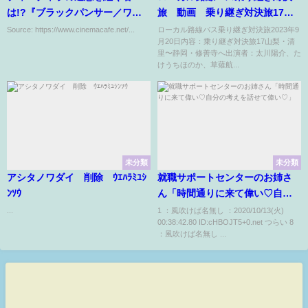
は!?『ブラックパンサー／ワカ
旅 動画 乗り継ぎ対決旅17 9
ンダ・フォーエバー』新映像
月20日
Source: https://www.cinemacafe.net/...
ローカル路線バス乗り継ぎ対決旅2023年9
月20日内容：乗り継ぎ対決旅17山梨・清
11月11日より日米同時公開
里〜静岡・修善寺へ出演者：太川陽介、た
けうちほのか、草薙航...
未分類
未分類
アシタノワダイ 削除 ｳｴﾊﾗﾐﾕｼ
就職サポートセンターのお姉さ
ﾝｿｳ
ん「時間通りに来て偉い♡自分
の考えを話せて偉い♡」
...
1 ：風吹けば名無し ：2020/10/13(火)
00:38:42.80 ID:cHBOJT5+0.net つらい 8
：風吹けば名無し ...