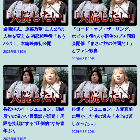
岩瀬洋志、原菜乃華“主人公”の
『ロード・オブ・ザ・リング』
人生を変える 初恋相手役「もう
ホビット役4人が恒例のプチ同窓
パパ！」本編映像初公開
会開催 「まさに旅の仲間だ！」
とファン歓喜
2026年8月10日
2026年8月10日
兵役中のイ・ジュニョン、訓練
俳優イ・ジュニョン、入隊直前
所での温かい目撃談が話題！周
に明かした涙の過去「本当は苦
囲を笑顔にする“圧倒的”な好青
しかった…」
年ぶり
2026年8月10日
2026年8月10日