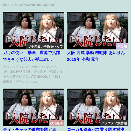
潜む決意
Source: https://www.cinemacafe.net/...
...
ガキの使いやあらへんで
未分類
ガキの使い 動画 世界で活躍
大阪 西成 暴動 機動隊 あいりん
できそうな芸人が第二の
2019年 令和 元年
TONIKAKUを目指す 7月2日
ダウンタウンのガキの使いやあらへん
...
で! 2023年7月2日内容：世界で活躍でき
そうな芸人が第二のTONIKAKUを目指す
出演者：ダウンタウン...
政治経済
バラエティ旅番組
ティ・チャラの遺志を継ぐ者
ローカル路線バス乗り継ぎ対決