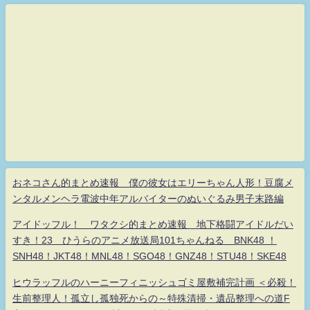
おネコさん的まとめ速報 僕の彼女はエリーちゃん人形！豆腐メ
ンタルメンヘラ電波中年アルバイターのぬいぐるみ男子末路編
アイドッフル！ ワタクシ的まとめ速報 地下格闘アイドルだい
すき！23 ひうらのアニメ放送局101ちゃんねる BNK48 ！
SNH48！JKT48！MNL48！SGO48！GNZ48！STU48！SKE48
ヒウラッフルのハーニーフィニッシュゴミ屋敷補完計画 ＜必殺！
生前整理人！孤立し孤独死からの～特殊清掃・遺品整理への道F