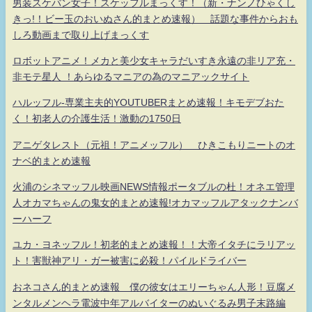
男装スケバン女子！スケッフルまっくす！（新・ナンノひゃくし
きっ!！ビー玉のおいぬさん的まとめ速報） 話題な事件からおも
しろ動画まで取り上げまっくす
ロボットアニメ！メカと美少女キャラだいすき永遠の非リア充・
非モテ星人 ！あらゆるマニアの為のマニアックサイト
ハルッフル-専業主夫的YOUTUBERまとめ速報！キモデブおた
く！初老人の介護生活！激動の1750日
アニゲタレスト（元祖！アニメッフル） ひきこもりニートのオ
ナベ的まとめ速報
火浦のシネマッフル映画NEWS情報ポータブルの杜！オネエ管理
人オカマちゃんの鬼女的まとめ速報!オカマッフルアタックナンバ
ーハーフ
ユカ・ヨネッフル！初老的まとめ速報！！大帝イタチにラリアッ
ト！害獣神アリ・ガー被害に必殺！パイルドライバー
おネコさん的まとめ速報 僕の彼女はエリーちゃん人形！豆腐メ
ンタルメンヘラ電波中年アルバイターのぬいぐるみ男子末路編