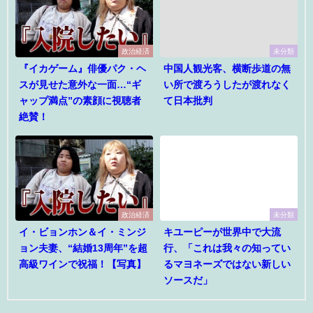
政治経済
未分類
『イカゲーム』俳優パク・ヘ
中国人観光客、横断歩道の無
スが見せた意外な一面…“ギ
い所で渡ろうしたが渡れなく
ャップ満点”の素顔に視聴者
て日本批判
絶賛！
政治経済
未分類
イ・ビョンホン＆イ・ミンジ
キユーピーが世界中で大流
ョン夫妻、“結婚13周年”を超
行、「これは我々の知ってい
高級ワインで祝福！【写真】
るマヨネーズではない新しい
ソースだ」