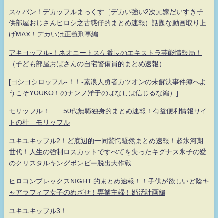
スケバン！デカッフルまっくす（デカい強い2次元嫁だいすき子
供部屋おじさんヒロシ之古惑仔的まとめ速報）話題な動画取り上
げMAX！デカいは正義刑事編
アキヨッフル-！ネオニートスケ番長のエキストラ芸能情報局！
（子ども部屋おばさんの自宅警備員的まとめ速報）
[ヨシヨシロッフル-！！-素浪人勇者カツオンの未解決事件簿へよ
うこそYOUKO！のナンノ洋子のはなしは信じるな編）]
モリッフル！ 50代無職独身的まとめ速報！有益便利情報サイ
トの杜 モリッフル
ユキユキッフル2！ど底辺的一同驚愕騒然まとめ速報！超氷河期
世代！人生の強制ロスカットですべてを失ったキグナス氷子の愛
のクリスタルキングボンビー脱出大作戦
ヒロコンプレックスNIGHT 的まとめ速報！！子供が欲しいど陰キ
ャアラフィフ女子のめざせ！専業主婦！婚活計画編
ユキユキッフル3！