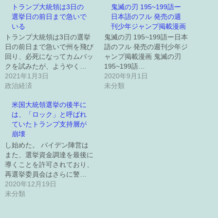
トランプ大統領は3日の
鬼滅の刃 195~199語ー
選挙日の前日まで急いで
日本語のフル 発売の週
いる
刊少年ジャンプ掲載漫画
トランプ大統領は3日の選挙
鬼滅の刃 195~199語ー日本
日の前日まで急いで州を飛び
語のフル 発売の週刊少年ジ
回り、必死になってカムバッ
ャンプ掲載漫画 鬼滅の刃
クを試みたが、ようやく…
195~199語…
2021年1月3日
2020年9月1日
政治経済
未分類
米国大統領選挙の後半に
は、「ロック」と呼ばれ
ていたトランプ支持層が
崩壊
し始めた。 バイデン陣営は
また、選挙資金調達を最後に
導くことを許可されており、
再選挙委員会はさらに警…
2020年12月19日
未分類