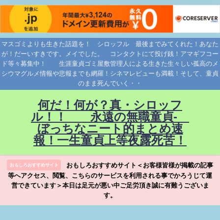
マスゴミよりも生きた話題を！ シロッフル 最後までみてくれた！あなた
が！だーいすきです。メイでした。 コンタクトにて投げ銭！アマギフコー
ド等々募集中！ 生涯童貞ゴミ屋敷管理人による生きた生々しい孤高のメ
シウマグルメ情報や悲報までも網羅！シネマレビューも満載！そして、童貞
のまま死んでいく・・
何だ！何が？真・シロッフ
ル！！ 永遠の無職童貞-
ぼっちなニート的まとめ速
報！一生童貞上等夜露死苦！
おもしろおすすめサイト＜お客様皆様が掲載の記事
おもしろおすすめサイト
等へアクセス、閲覧、こちらのサービスを利用される事でかろうじて運
営できています＞本日は足元が悪い中ご足労頂き誠に有難うございま
す。