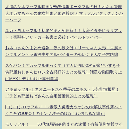
火浦のシネマッフル映画NEWS情報ポータブルの杜！オネエ管理
人オカマちゃんの鬼女的まとめ速報!オカマッフルアタックナンバ
ーハーフ
ユカ・ヨネッフル！初老的まとめ速報！！大帝イタチにラリアッ
ト！害獣神アリ・ガー被害に必殺！パイルドライバー
おネコさん的まとめ速報 僕の彼女はエリーちゃん人形！豆腐メ
ンタルメンヘラ電波中年アルバイターのぬいぐるみ男子末路編
スケバン！デカッフルまっくす（デカい強い2次元嫁だいすき子
供部屋おじさんヒロシ之古惑仔的まとめ速報）話題な動画取り上
げMAX！デカいは正義刑事編
アキヨッフル-！ネオニートスケ番長のエキストラ芸能情報局！
（子ども部屋おばさんの自宅警備員的まとめ速報）
[ヨシヨシロッフル-！！-素浪人勇者カツオンの未解決事件簿へよ
うこそYOUKO！のナンノ洋子のはなしは信じるな編）]
モリッフル！ 50代無職独身的まとめ速報！有益便利情報サイ