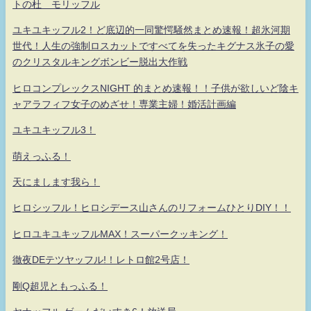
トの杜 モリッフル
ユキユキッフル2！ど底辺的一同驚愕騒然まとめ速報！超氷河期
世代！人生の強制ロスカットですべてを失ったキグナス氷子の愛
のクリスタルキングボンビー脱出大作戦
ヒロコンプレックスNIGHT 的まとめ速報！！子供が欲しいど陰キ
ャアラフィフ女子のめざせ！専業主婦！婚活計画編
ユキユキッフル3！
萌えっふる！
天にまします我ら！
ヒロシッフル！ヒロシデース山さんのリフォームひとりDIY！！
ヒロユキユキッフルMAX！スーパークッキング！
徹夜DEテツヤッフル!！レトロ館2号店！
剛Q超児ともっふる！