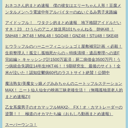
おネコさん的まとめ速報 僕の彼女はエリーちゃん人形！豆腐メ
ンタルメンヘラ電波中年アルバイターのぬいぐるみ男子末路編
アイドッフル！ ワタクシ的まとめ速報 地下格闘アイドルだい
すき！23 ひうらのアニメ放送局101ちゃんねる BNK48 ！
SNH48！JKT48！MNL48！SGO48！GNZ48！STU48！SKE48
ヒウラッフルのハーニーフィニッシュゴミ屋敷補完計画 ＜必殺！
生前整理人！孤立し孤独死からの～特殊清掃・遺品整理への道F
完結編＞ キャッシング計1500万返済：厨二病借金3500万円！う
つ病統合失調症14年生HKT46！！9期研究生、最後のサイト！全
米が泣いた！認知症鬱病60代のラストサイト絶賛！公開中
魔法熟女/美魔女ッ娘メグみみちゃんのニートッフルステーション
MAX！ ニート仙人仙女の映画三昧老後生活！（無職孤独居老人的
まとめ速報Z)]
乙女系腐男子のオカマッフルMAX2- FX！オ・カマトレーダーの
逆襲！！ 極道のオカマたち編（おもしろ動画まとめ速報）
スーパーウンコ！