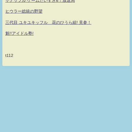
ヤナッフル ゲームだいすき6！放送局
ヒウラー総統の野望
三代目 ユキユキッフル 花のひうら組! 見参！
魁!!アイドル塾!
t112