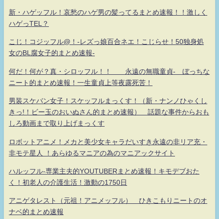
新・ハゲッフル！哀愁のハゲ男の髪ってるまとめ速報！！激しく
ハゲっTEL？
こじ！コジッフル@！-レズっ娘百合ネエ！こじらせ！50独身処
女のBL腐女子的まとめ速報-
何だ！何が？真・シロッフル！！ 永遠の無職童貞- ぼっちな
ニート的まとめ速報！一生童貞上等夜露死苦！
男装スケバン女子！スケッフルまっくす！（新・ナンノひゃくし
きっ!！ビー玉のおいぬさん的まとめ速報） 話題な事件からおも
しろ動画まで取り上げまっくす
ロボットアニメ！メカと美少女キャラだいすき永遠の非リア充・
非モテ星人 ！あらゆるマニアの為のマニアックサイト
ハルッフル-専業主夫的YOUTUBERまとめ速報！キモデブおた
く！初老人の介護生活！激動の1750日
アニゲタレスト（元祖！アニメッフル） ひきこもりニートのオ
ナベ的まとめ速報