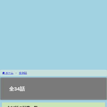
ホーム
全34話
全34話