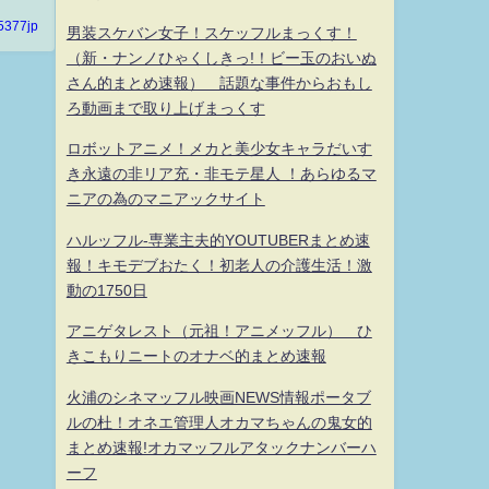
5377jp
男装スケバン女子！スケッフルまっくす！
（新・ナンノひゃくしきっ!！ビー玉のおいぬ
さん的まとめ速報） 話題な事件からおもし
ろ動画まで取り上げまっくす
ロボットアニメ！メカと美少女キャラだいす
き永遠の非リア充・非モテ星人 ！あらゆるマ
ニアの為のマニアックサイト
ハルッフル-専業主夫的YOUTUBERまとめ速
報！キモデブおたく！初老人の介護生活！激
動の1750日
アニゲタレスト（元祖！アニメッフル） ひ
きこもりニートのオナベ的まとめ速報
火浦のシネマッフル映画NEWS情報ポータブ
ルの杜！オネエ管理人オカマちゃんの鬼女的
まとめ速報!オカマッフルアタックナンバーハ
ーフ