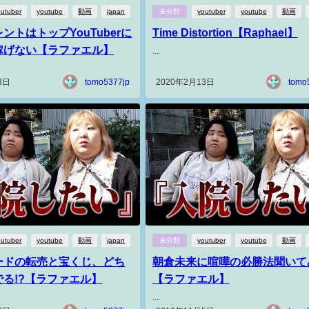
outuber
youtube
動画
japan
未分類
youtuber
youtube
動画
ントはトップYouTuberに
Time Distortion【Raphael】
稼げない【ラファエル】
...
3日
tomo5377jp
2020年2月13日
tomo
outuber
youtube
動画
japan
未分類
youtuber
youtube
動画
ードの転売と宝くじ、どち
朝倉未来に喧嘩の必勝法聞いて
る!?【ラファエル】
【ラファエル】
...