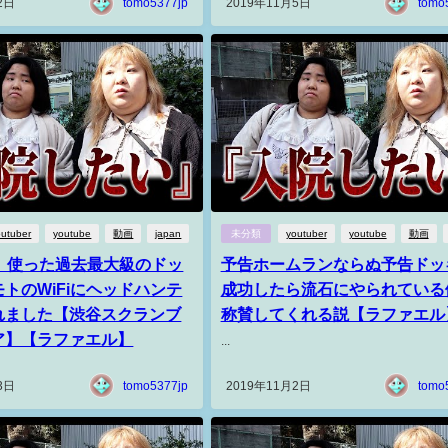
2日
tomo5377jp
2019年11月5日
tomo
outuber
youtube
動画
japan
未分類
youtuber
youtube
動画
円】使った過去最大級のドッ
予告ホームランならぬ予告ドッ
トのWiFiにヘッドハンテ
成功したら流石にやられている
れました【渋谷スクランブ
称賛してくれる説【ラファエル
ア】【ラファエル】
...
3日
tomo5377jp
2019年11月2日
tomo