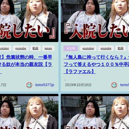
outuber
youtube
動画
japan
未分類
youtuber
youtube
動画
意】危篤状態の時、一番早
『無人島に持って行くなら？』
ける奴が本当の親友説【ラ
フって答えるやつ１００％中卒
】
【ラファエル】
...
17日
tomo5377jp
2019年10月16日
tomo