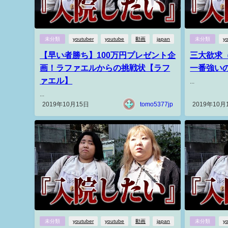
未分類
youtuber
youtube
動画
japan
未分類
y
【早い者勝ち】100万円プレゼント企
三大欲求
画！ラファエルからの挑戦状【ラフ
一番強い
ァエル】
...
...
2019年10月15日
tomo5377jp
2019年10月
未分類
youtuber
youtube
動画
japan
未分類
y