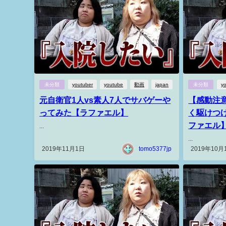
未分類
youtuber
youtube
動画
japan
未分類
y
元自衛官1人vs素人7人でサバゲーや
【感動注
ってみた【ラファエル】
く駆けつ
ファエル
...
...
2019年11月1日
tomo5377jp
2019年10月