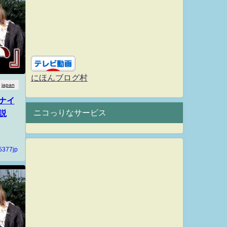
にほんブログ村
japan
ナイ
ニコっりなサービス
説
5377jp