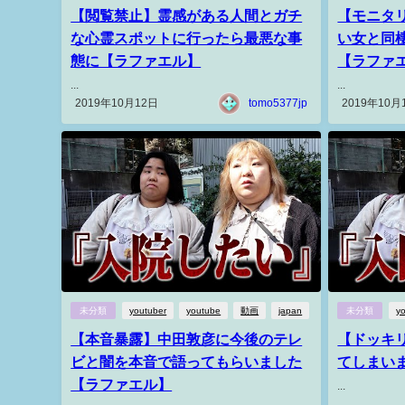
【閲覧禁止】霊感がある人間とガチ
【モニタ
な心霊スポットに行ったら最悪な事
い女と同
態に【ラファエル】
【ラファ
...
...
2019年10月12日
tomo5377jp
2019年10月
未分類
youtuber
youtube
動画
japan
未分類
y
【本音暴露】中田敦彦に今後のテレ
【ドッキ
ビと闇を本音で語ってもらいました
てしまい
【ラファエル】
...