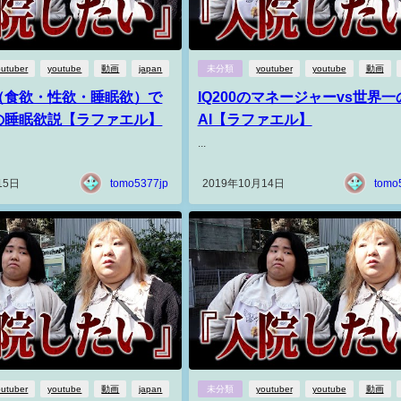
outuber
youtube
動画
japan
未分類
youtuber
youtube
動画
（食欲・性欲・睡眠欲）で
IQ200のマネージャーvs世界一
の睡眠欲説【ラファエル】
AI【ラファエル】
...
15日
tomo5377jp
2019年10月14日
tomo
outuber
youtube
動画
japan
未分類
youtuber
youtube
動画