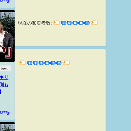
5377jp
現在の閲覧者数:
japan
キリ
側も
】
5377jp