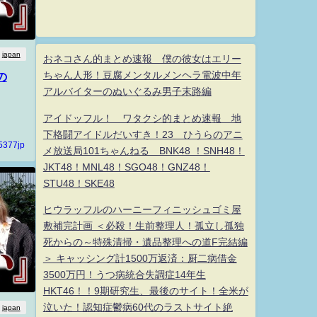
japan
おネコさん的まとめ速報 僕の彼女はエリー
ちゃん人形！豆腐メンタルメンヘラ電波中年
の
アルバイターのぬいぐるみ男子末路編
アイドッフル！ ワタクシ的まとめ速報 地
下格闘アイドルだいすき！23 ひうらのアニ
5377jp
メ放送局101ちゃんねる BNK48 ！SNH48！
JKT48！MNL48！SGO48！GNZ48！
STU48！SKE48
ヒウラッフルのハーニーフィニッシュゴミ屋
敷補完計画 ＜必殺！生前整理人！孤立し孤独
死からの～特殊清掃・遺品整理への道F完結編
＞ キャッシング計1500万返済：厨二病借金
3500万円！うつ病統合失調症14年生
HKT46！！9期研究生、最後のサイト！全米が
泣いた！認知症鬱病60代のラストサイト絶
japan