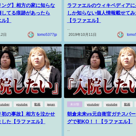
リング】相方の家に知らな
ラファエルのウィキペディアに
棲してる痕跡があったら
しか知らない個人情報載せてみ
エル】
【ラファエル】
...
12日
tomo5377jp
2019年10月11日
tomo
outuber
youtube
動画
japan
未分類
youtuber
youtube
動画
リ初の事故】相方を泣かせ
朝倉未来vs元自衛官ガチスパ
ました【ラファエル】
グで初KO！！【ラファエル】
...