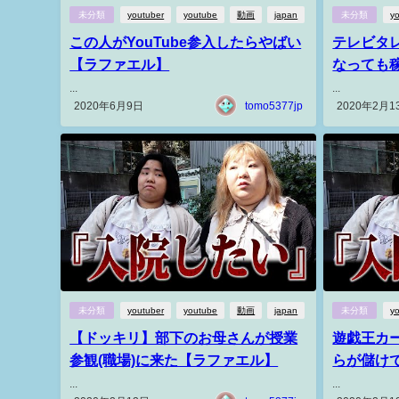
未分類
youtuber
youtube
動画
japan
未分類
y
この人がYouTube参入したらやばい
テレビタレ
【ラファエル】
なっても
...
...
2020年6月9日
tomo5377jp
2020年2月1
未分類
youtuber
youtube
動画
japan
未分類
y
【ドッキリ】部下のお母さんが授業
遊戯王カ
参観(職場)に来た【ラファエル】
らが儲けで
...
...