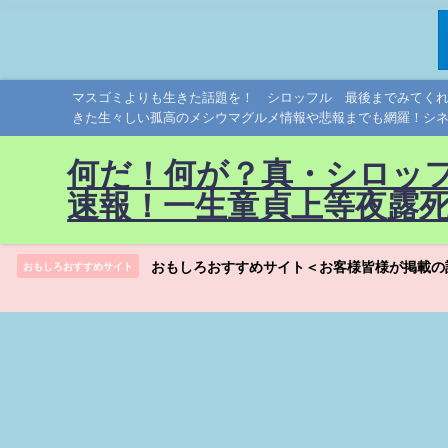
マスゴミよりも生きた話題を！ シロッフル 最後までみてく
きた生々しい孤高のメシウマグルメ情報や悲報までも網羅！シ
何だ！何が？真・シロッ
速報！一生童貞上等夜露
おもしろおすすめサイト＜お客様皆様が掲載の
おもしろおすすめサイト