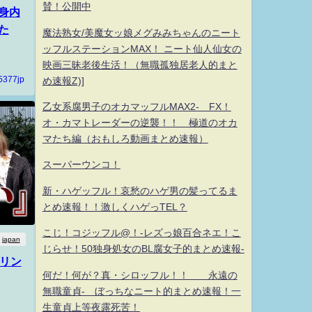
賛！公開中
身内
た
魔法熟女/美魔女ッ娘メグみみちゃんのニート
ッフルステーションMAX！ ニート仙人仙女の
映画三昧老後生活！（無職孤独居老人的まと
5377jp
め速報Z)]
乙女系腐男子のオカマッフルMAX2- FX！
オ・カマトレーダーの逆襲！！ 極道のオカ
マたち編（おもしろ動画まとめ速報）
スーパーウンコ！
新・ハゲッフル！哀愁のハゲ男の髪ってるま
とめ速報！！激しくハゲっTEL？
こじ！コジッフル@！-レズっ娘百合ネエ！こ
japan
じらせ！50独身処女のBL腐女子的まとめ速報-
ーリン
何だ！何が？真・シロッフル！！ 永遠の
無職童貞- ぼっちなニート的まとめ速報！一
生童貞上等夜露死苦！