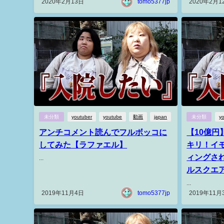
2020年2月13日
tomo5377jp
2020年2月1
未分類
youtuber
youtube
動画
japan
未分類
y
アンチコメント読んでフルボッコに
【10億
してみた【ラファエル】
キリ！イモ
ィングさ
...
ルスクエ
...
2019年11月4日
tomo5377jp
2019年11月