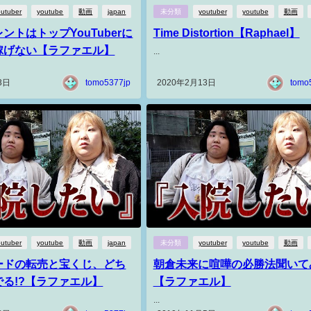
outuber
youtube
動画
japan
未分類
youtuber
youtube
動画
ントはトップYouTuberに
Time Distortion【Raphael】
稼げない【ラファエル】
...
3日
tomo5377jp
2020年2月13日
tomo
outuber
youtube
動画
japan
未分類
youtuber
youtube
動画
ードの転売と宝くじ、どち
朝倉未来に喧嘩の必勝法聞いて
る!?【ラファエル】
【ラファエル】
...