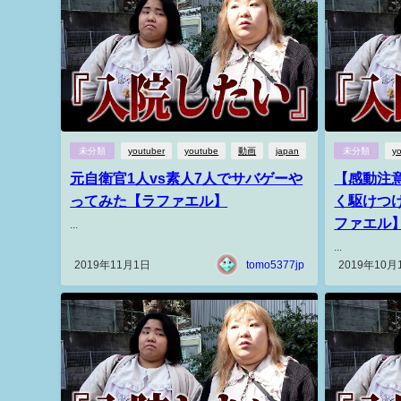
未分類
youtuber
youtube
動画
japan
未分類
y
元自衛官1人vs素人7人でサバゲーや
【感動注
ってみた【ラファエル】
く駆けつ
ファエル
...
...
2019年11月1日
tomo5377jp
2019年10月