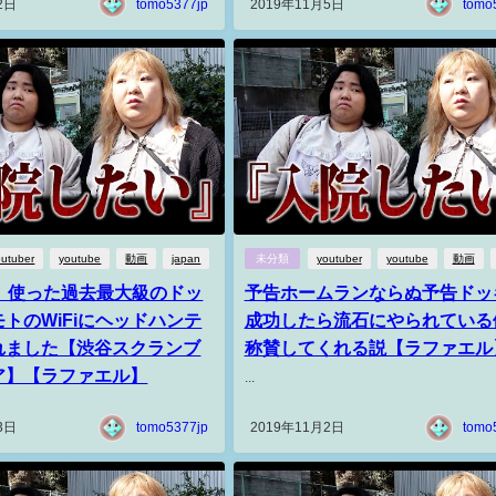
2日
tomo5377jp
2019年11月5日
tomo
outuber
youtube
動画
japan
未分類
youtuber
youtube
動画
円】使った過去最大級のドッ
予告ホームランならぬ予告ドッ
トのWiFiにヘッドハンテ
成功したら流石にやられている
れました【渋谷スクランブ
称賛してくれる説【ラファエル
ア】【ラファエル】
...
3日
tomo5377jp
2019年11月2日
tomo