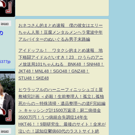
japan
おネコさん的まとめ速報 僕の彼女はエリー
ちゃん人形！豆腐メンタルメンヘラ電波中年
の
アルバイターのぬいぐるみ男子末路編
アイドッフル！ ワタクシ的まとめ速報 地
下格闘アイドルだいすき！23 ひうらのアニ
5377jp
メ放送局101ちゃんねる BNK48 ！SNH48！
JKT48！MNL48！SGO48！GNZ48！
STU48！SKE48
ヒウラッフルのハーニーフィニッシュゴミ屋
敷補完計画 ＜必殺！生前整理人！孤立し孤独
死からの～特殊清掃・遺品整理への道F完結編
＞ キャッシング計1500万返済：厨二病借金
3500万円！うつ病統合失調症14年生
HKT46！！9期研究生、最後のサイト！全米が
泣いた！認知症鬱病60代のラストサイト絶
japan