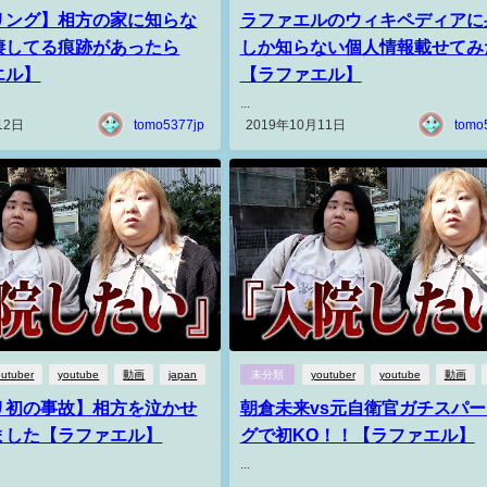
リング】相方の家に知らな
ラファエルのウィキペディアに
棲してる痕跡があったら
しか知らない個人情報載せてみ
エル】
【ラファエル】
...
12日
tomo5377jp
2019年10月11日
tomo
outuber
youtube
動画
japan
未分類
youtuber
youtube
動画
リ初の事故】相方を泣かせ
朝倉未来vs元自衛官ガチスパ
ました【ラファエル】
グで初KO！！【ラファエル】
...