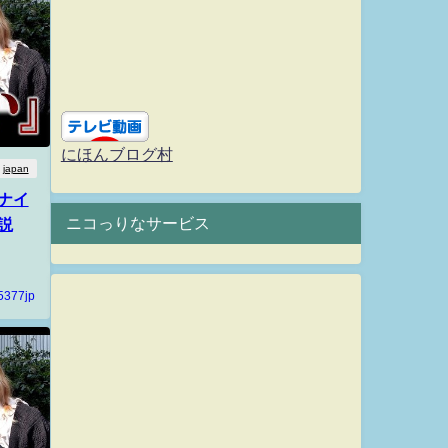
にほんブログ村
japan
ナイ
ニコっりなサービス
説
5377jp