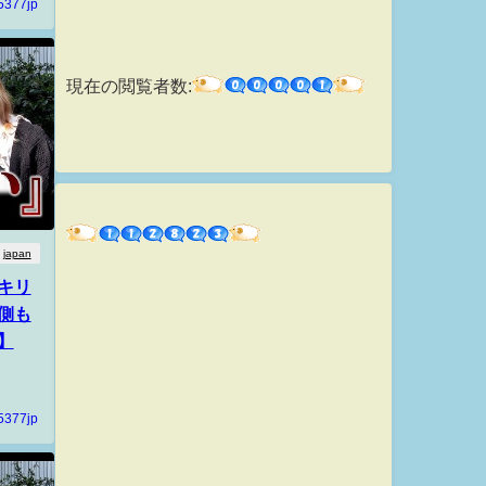
5377jp
現在の閲覧者数:
japan
キリ
側も
】
5377jp