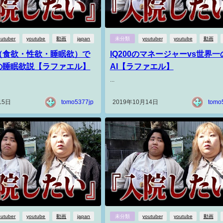
outuber
youtube
動画
japan
未分類
youtuber
youtube
動画
（食欲・性欲・睡眠欲）で
IQ200のマネージャーvs世界一
の睡眠欲説【ラファエル】
AI【ラファエル】
...
15日
tomo5377jp
2019年10月14日
tomo
outuber
youtube
動画
japan
未分類
youtuber
youtube
動画