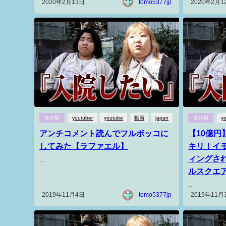
2020年2月13日
tomo5377jp
2020年2月1
未分類
youtuber
youtube
動画
japan
未分類
y
アンチコメント読んでフルボッコに
【10億
してみた【ラファエル】
キリ！イモ
ィングさ
...
ルスクエ
...
2019年11月4日
tomo5377jp
2019年11月