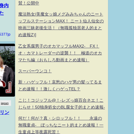
賛！公開中
身内
た
魔法熟女/美魔女ッ娘メグみみちゃんのニート
ッフルステーションMAX！ ニート仙人仙女の
映画三昧老後生活！（無職孤独居老人的まと
5377jp
め速報Z)]
乙女系腐男子のオカマッフルMAX2- FX！
オ・カマトレーダーの逆襲！！ 極道のオカ
マたち編（おもしろ動画まとめ速報）
スーパーウンコ！
新・ハゲッフル！哀愁のハゲ男の髪ってるま
とめ速報！！激しくハゲっTEL？
こじ！コジッフル@！-レズっ娘百合ネエ！こ
japan
じらせ！50独身処女のBL腐女子的まとめ速報-
ーリン
何だ！何が？真・シロッフル！！ 永遠の
無職童貞- ぼっちなニート的まとめ速報！一
生童貞上等夜露死苦！