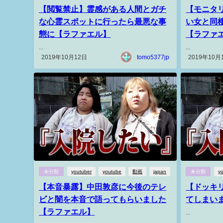
【閲覧禁止】霊感がある人間とガチ
【モニタ
な心霊スポットに行ったら最悪な事
い女と同
態に【ラファエル】
【ラファ
...
...
2019年10月12日
tomo5377jp
2019年10月
未分類
youtuber
youtube
動画
japan
未分類
y
【本音暴露】中田敦彦に今後のテレ
【ドッキ
ビと闇を本音で語ってもらいました
てしまい
【ラファエル】
...