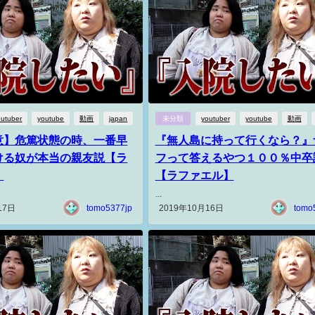
outuber
youtube
動画
japan
未分類
youtuber
youtube
動画
意】危篤状態の時、一番早
『無人島に持って行くなら？』
ける奴が本当の親友説【ラ
フって答えるやつ１００％中卒
】
【ラファエル】
...
17日
tomo5377jp
2019年10月16日
tomo