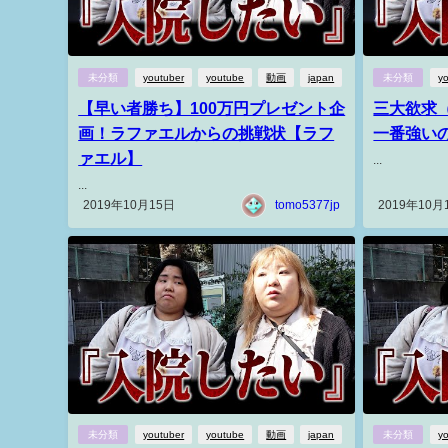
未分類
youtuber
youtube
動画
japan
未分類
y
【早い者勝ち】100万円プレゼント企
三大欲求
画！ラファエルからの挑戦状【ラフ
一番強い
ァエル】
...
...
2019年10月15日
tomo5377jp
2019年10月
未分類
youtuber
youtube
動画
japan
未分類
y