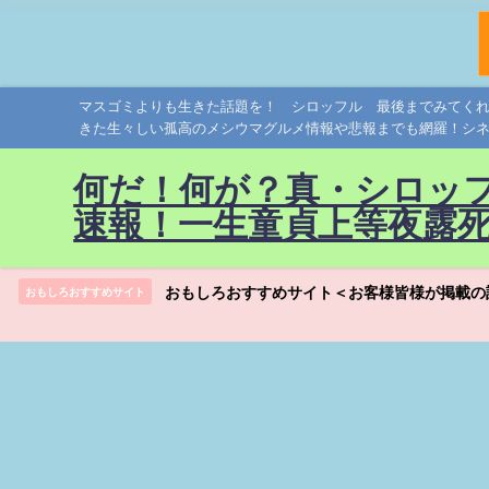
マスゴミよりも生きた話題を！ シロッフル 最後までみてく
きた生々しい孤高のメシウマグルメ情報や悲報までも網羅！シ
何だ！何が？真・シロッ
速報！一生童貞上等夜露
おもしろおすすめサイト＜お客様皆様が掲載の
おもしろおすすめサイト