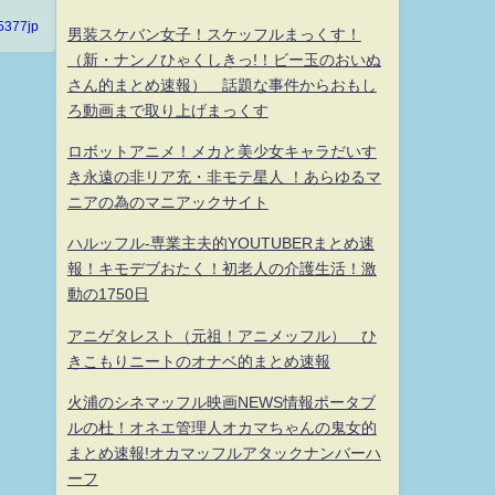
5377jp
男装スケバン女子！スケッフルまっくす！
（新・ナンノひゃくしきっ!！ビー玉のおいぬ
さん的まとめ速報） 話題な事件からおもし
ろ動画まで取り上げまっくす
ロボットアニメ！メカと美少女キャラだいす
き永遠の非リア充・非モテ星人 ！あらゆるマ
ニアの為のマニアックサイト
ハルッフル-専業主夫的YOUTUBERまとめ速
報！キモデブおたく！初老人の介護生活！激
動の1750日
アニゲタレスト（元祖！アニメッフル） ひ
きこもりニートのオナベ的まとめ速報
火浦のシネマッフル映画NEWS情報ポータブ
ルの杜！オネエ管理人オカマちゃんの鬼女的
まとめ速報!オカマッフルアタックナンバーハ
ーフ