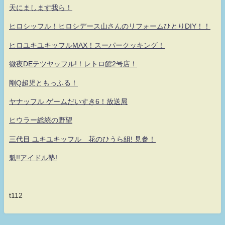
天にまします我ら！
ヒロシッフル！ヒロシデース山さんのリフォームひとりDIY！！
ヒロユキユキッフルMAX！スーパークッキング！
徹夜DEテツヤッフル!！レトロ館2号店！
剛Q超児ともっふる！
ヤナッフル ゲームだいすき6！放送局
ヒウラー総統の野望
三代目 ユキユキッフル 花のひうら組! 見参！
魁!!アイドル塾!
t112