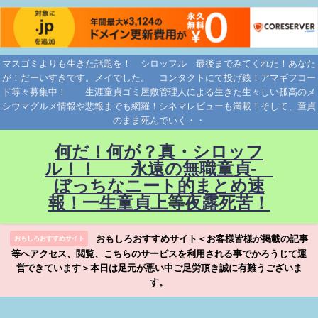
マスゴミよりも生きた話題を！ シロッフル 最後までみてくれた！あなた
が！だーいすきです。メイでした。 コンタクトにて投げ銭！アマギフコー
ド等々募集中！ 生涯童貞ゴミ屋敷管理人による生きた生々しい孤高のメ
シウマグルメ情報や悲報までも網羅！シネマレビューも満載！そして、童貞
のまま死んでいく・・
何だ！何が？真・シロッフ
ル！！ 永遠の無職童貞-
ぼっちなニート的まとめ速
報！一生童貞上等夜露死苦！
おもしろおすすめサイト＜お客様皆様が掲載の記事
おもしろおすすめサイト
等へアクセス、閲覧、こちらのサービスを利用される事でかろうじて運
営できています＞本日は足元が悪い中ご足労頂き誠に有難うございま
す。