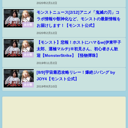
2020年2月12日
モンストニュース[2/12]アニメ「鬼滅の刃」コ
ラボ情報や獣神化など、モンストの最新情報を
お届けします！【モンスト公式】
未分類
2020年2月12日
【モンスト】悲報！ホストにハマるw(伊東甲子
太郎、運極マルチ)※初見さん、初心者さん歓
迎【MonsterStrike】【怪物彈珠】
未分類
2019年11月2日
[8/9]宇宙最恐攻略リレー！爆絶ジパング by
JOY4【モンスト公式】
未分類
2019年8月10日