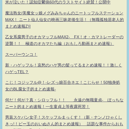
米が泣いた！認知症鬱病60代のラストサイト絶賛！公開中
魔法熟女/美魔女ッ娘メグみみちゃんのニートッフルステーション
MAX！ ニート仙人仙女の映画三昧老後生活！（無職孤独居老人的
まとめ速報Z)]
乙女系腐男子のオカマッフルMAX2- FX！オ・カマトレーダーの
逆襲！！ 極道のオカマたち編（おもしろ動画まとめ速報）
スーパーウンコ！
新・ハゲッフル！哀愁のハゲ男の髪ってるまとめ速報！！激しく
ハゲっTEL？
こじ！コジッフル@！-レズっ娘百合ネエ！こじらせ！50独身処
女のBL腐女子的まとめ速報-
何だ！何が？真・シロッフル！！ 永遠の無職童貞- ぼっちな
ニート的まとめ速報！一生童貞上等夜露死苦！
男装スケバン女子！スケッフルまっくす！（新・ナンノひゃくし
きっ!！ビー玉のおいぬさん的まとめ速報） 話題な事件からおも