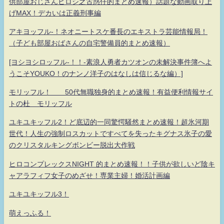
供部屋おじさんヒロシ之古惑仔的まとめ速報）話題な動画取り上
げMAX！デカいは正義刑事編
アキヨッフル-！ネオニートスケ番長のエキストラ芸能情報局！
（子ども部屋おばさんの自宅警備員的まとめ速報）
[ヨシヨシロッフル-！！-素浪人勇者カツオンの未解決事件簿へよ
うこそYOUKO！のナンノ洋子のはなしは信じるな編）]
モリッフル！ 50代無職独身的まとめ速報！有益便利情報サイ
トの杜 モリッフル
ユキユキッフル2！ど底辺的一同驚愕騒然まとめ速報！超氷河期
世代！人生の強制ロスカットですべてを失ったキグナス氷子の愛
のクリスタルキングボンビー脱出大作戦
ヒロコンプレックスNIGHT 的まとめ速報！！子供が欲しいど陰キ
ャアラフィフ女子のめざせ！専業主婦！婚活計画編
ユキユキッフル3！
萌えっふる！