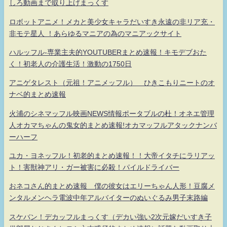
しろ動画まで取り上げまっくす
ロボットアニメ！メカと美少女キャラだいすき永遠の非リア充・
非モテ星人 ！あらゆるマニアの為のマニアックサイト
ハルッフル-専業主夫的YOUTUBERまとめ速報！キモデブおた
く！初老人の介護生活！激動の1750日
アニゲタレスト（元祖！アニメッフル） ひきこもりニートのオ
ナベ的まとめ速報
火浦のシネマッフル映画NEWS情報ポータブルの杜！オネエ管理
人オカマちゃんの鬼女的まとめ速報!オカマッフルアタックナンバ
ーハーフ
ユカ・ヨネッフル！初老的まとめ速報！！大帝イタチにラリアッ
ト！害獣神アリ・ガー被害に必殺！パイルドライバー
おネコさん的まとめ速報 僕の彼女はエリーちゃん人形！豆腐メ
ンタルメンヘラ電波中年アルバイターのぬいぐるみ男子末路編
スケバン！デカッフルまっくす（デカい強い2次元嫁だいすき子