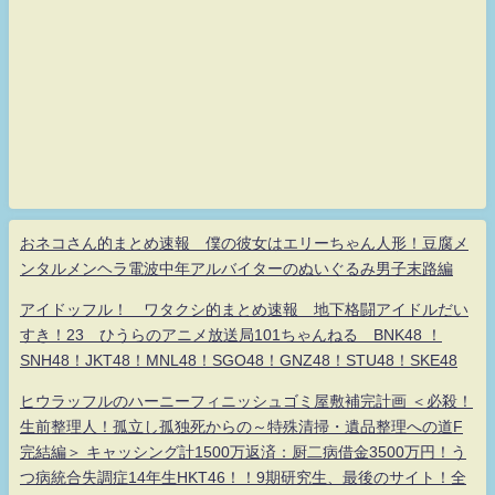
おネコさん的まとめ速報 僕の彼女はエリーちゃん人形！豆腐メ
ンタルメンヘラ電波中年アルバイターのぬいぐるみ男子末路編
アイドッフル！ ワタクシ的まとめ速報 地下格闘アイドルだい
すき！23 ひうらのアニメ放送局101ちゃんねる BNK48 ！
SNH48！JKT48！MNL48！SGO48！GNZ48！STU48！SKE48
ヒウラッフルのハーニーフィニッシュゴミ屋敷補完計画 ＜必殺！
生前整理人！孤立し孤独死からの～特殊清掃・遺品整理への道F
完結編＞ キャッシング計1500万返済：厨二病借金3500万円！う
つ病統合失調症14年生HKT46！！9期研究生、最後のサイト！全