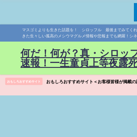
マスゴミよりも生きた話題を！ シロッフル 最後までみてく
きた生々しい孤高のメシウマグルメ情報や悲報までも網羅！シ
何だ！何が？真・シロッ
速報！一生童貞上等夜露
おもしろおすすめサイト＜お客様皆様が掲載の
おもしろおすすめサイト