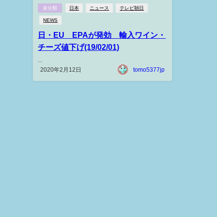
未分類
日本
ニュース
テレビ朝日
NEWS
日・EU EPAが発効 輸入ワイン・
チーズ値下げ(19/02/01)
...
2020年2月12日
tomo5377jp