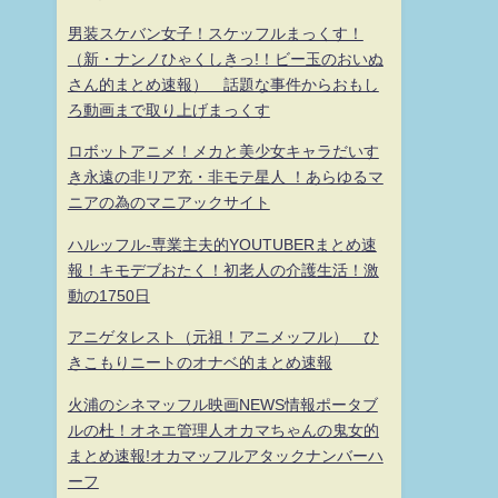
男装スケバン女子！スケッフルまっくす！
（新・ナンノひゃくしきっ!！ビー玉のおいぬ
さん的まとめ速報） 話題な事件からおもし
ろ動画まで取り上げまっくす
ロボットアニメ！メカと美少女キャラだいす
き永遠の非リア充・非モテ星人 ！あらゆるマ
ニアの為のマニアックサイト
ハルッフル-専業主夫的YOUTUBERまとめ速
報！キモデブおたく！初老人の介護生活！激
動の1750日
アニゲタレスト（元祖！アニメッフル） ひ
きこもりニートのオナベ的まとめ速報
火浦のシネマッフル映画NEWS情報ポータブ
ルの杜！オネエ管理人オカマちゃんの鬼女的
まとめ速報!オカマッフルアタックナンバーハ
ーフ