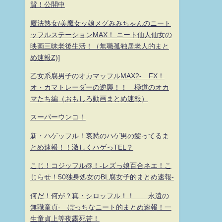
賛！公開中
魔法熟女/美魔女ッ娘メグみみちゃんのニート
ッフルステーションMAX！ ニート仙人仙女の
映画三昧老後生活！（無職孤独居老人的まと
め速報Z)]
乙女系腐男子のオカマッフルMAX2- FX！
オ・カマトレーダーの逆襲！！ 極道のオカ
マたち編（おもしろ動画まとめ速報）
スーパーウンコ！
新・ハゲッフル！哀愁のハゲ男の髪ってるま
とめ速報！！激しくハゲっTEL？
こじ！コジッフル@！-レズっ娘百合ネエ！こ
じらせ！50独身処女のBL腐女子的まとめ速報-
何だ！何が？真・シロッフル！！ 永遠の
無職童貞- ぼっちなニート的まとめ速報！一
生童貞上等夜露死苦！