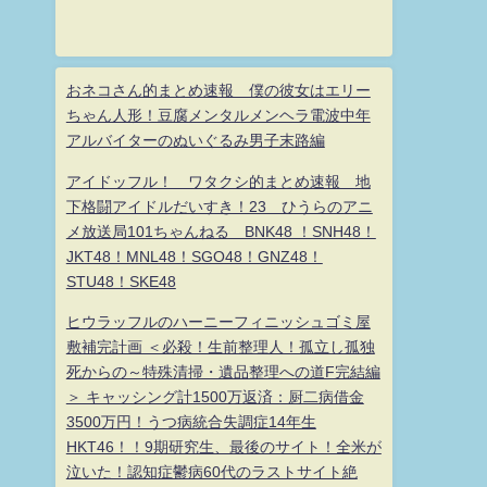
おネコさん的まとめ速報 僕の彼女はエリー
ちゃん人形！豆腐メンタルメンヘラ電波中年
アルバイターのぬいぐるみ男子末路編
アイドッフル！ ワタクシ的まとめ速報 地
下格闘アイドルだいすき！23 ひうらのアニ
メ放送局101ちゃんねる BNK48 ！SNH48！
JKT48！MNL48！SGO48！GNZ48！
STU48！SKE48
ヒウラッフルのハーニーフィニッシュゴミ屋
敷補完計画 ＜必殺！生前整理人！孤立し孤独
死からの～特殊清掃・遺品整理への道F完結編
＞ キャッシング計1500万返済：厨二病借金
3500万円！うつ病統合失調症14年生
HKT46！！9期研究生、最後のサイト！全米が
泣いた！認知症鬱病60代のラストサイト絶