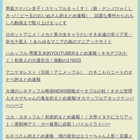
男装スケバン女子！スケッフルまっくす！（新・ナンノひゃくし
きっ!！ビー玉のおいぬさん的まとめ速報） 話題な事件からおも
しろ動画まで取り上げまっくす
ロボットアニメ！メカと美少女キャラだいすき永遠の非リア充・
非モテ星人 ！あらゆるマニアの為のマニアックサイト
ハルッフル-専業主夫的YOUTUBERまとめ速報！キモデブおた
く！初老人の介護生活！激動の1750日
アニゲタレスト（元祖！アニメッフル） ひきこもりニートのオ
ナベ的まとめ速報
火浦のシネマッフル映画NEWS情報ポータブルの杜！オネエ管理
人オカマちゃんの鬼女的まとめ速報!オカマッフルアタックナンバ
ーハーフ
ユカ・ヨネッフル！初老的まとめ速報！！大帝イタチにラリアッ
ト！害獣神アリ・ガー被害に必殺！パイルドライバー
おネコさん的まとめ速報 僕の彼女はエリーちゃん人形！豆腐メ