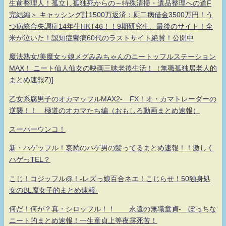
生前整理人！孤立し孤独死からの～特殊清掃・遺品整理への道F
完結編＞ キャッシング計1500万返済：厨二病借金3500万円！う
つ病統合失調症14年生HKT46！！9期研究生、最後のサイト！全
米が泣いた！認知症鬱病60代のラストサイト絶賛！公開中
魔法熟女/美魔女ッ娘メグみみちゃんのニートッフルステーション
MAX！ ニート仙人仙女の映画三昧老後生活！（無職孤独居老人的
まとめ速報Z)]
乙女系腐男子のオカマッフルMAX2- FX！オ・カマトレーダーの
逆襲！！ 極道のオカマたち編（おもしろ動画まとめ速報）
スーパーウンコ！
新・ハゲッフル！哀愁のハゲ男の髪ってるまとめ速報！！激しく
ハゲっTEL？
こじ！コジッフル@！-レズっ娘百合ネエ！こじらせ！50独身処
女のBL腐女子的まとめ速報-
何だ！何が？真・シロッフル！！ 永遠の無職童貞- ぼっちな
ニート的まとめ速報！一生童貞上等夜露死苦！