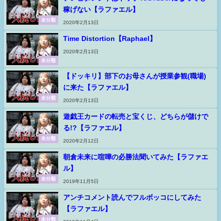
稼げない【ラファエル】
未分類
2020年2月13日
Time Distortion【Raphael】
2020年2月13日
未分類
【ドッキリ】部下のお母さんが授業参観(職場)
に来た【ラファエル】
未分類
2020年2月13日
遊戯王カードの転売と宝くじ、どちらが儲けで
る!?【ラファエル】
未分類
2020年2月12日
朝倉未来に喧嘩の必勝法聞いてみた【ラファエ
ル】
未分類
2019年11月5日
アンチコメント読んでフルボッコにしてみた
【ラファエル】
未分類