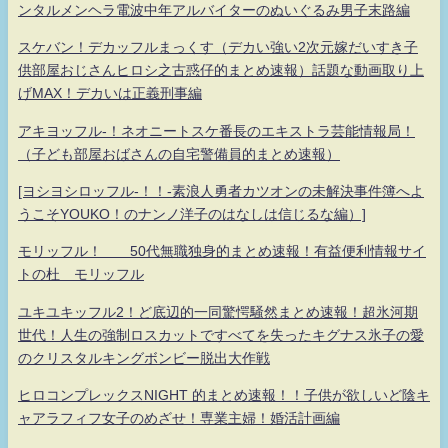
ンタルメンヘラ電波中年アルバイターのぬいぐるみ男子末路編
スケバン！デカッフルまっくす（デカい強い2次元嫁だいすき子
供部屋おじさんヒロシ之古惑仔的まとめ速報）話題な動画取り上
げMAX！デカいは正義刑事編
アキヨッフル-！ネオニートスケ番長のエキストラ芸能情報局！
（子ども部屋おばさんの自宅警備員的まとめ速報）
[ヨシヨシロッフル-！！-素浪人勇者カツオンの未解決事件簿へよ
うこそYOUKO！のナンノ洋子のはなしは信じるな編）]
モリッフル！ 50代無職独身的まとめ速報！有益便利情報サイ
トの杜 モリッフル
ユキユキッフル2！ど底辺的一同驚愕騒然まとめ速報！超氷河期
世代！人生の強制ロスカットですべてを失ったキグナス氷子の愛
のクリスタルキングボンビー脱出大作戦
ヒロコンプレックスNIGHT 的まとめ速報！！子供が欲しいど陰キ
ャアラフィフ女子のめざせ！専業主婦！婚活計画編