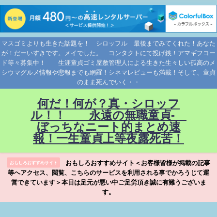
マスゴミよりも生きた話題を！ シロッフル 最後までみてくれた！あなた
が！だーいすきです。メイでした。 コンタクトにて投げ銭！アマギフコー
ド等々募集中！ 生涯童貞ゴミ屋敷管理人による生きた生々しい孤高のメ
シウマグルメ情報や悲報までも網羅！シネマレビューも満載！そして、童貞
のまま死んでいく・・
何だ！何が？真・シロッフ
ル！！ 永遠の無職童貞-
ぼっちなニート的まとめ速
報！一生童貞上等夜露死苦！
おもしろおすすめサイト＜お客様皆様が掲載の記事
おもしろおすすめサイト
等へアクセス、閲覧、こちらのサービスを利用される事でかろうじて運
営できています＞本日は足元が悪い中ご足労頂き誠に有難うございま
す。