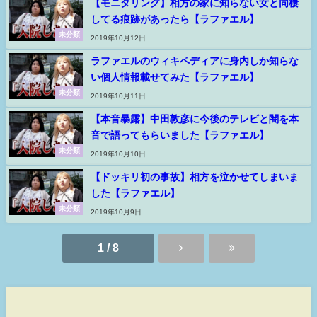
【モニタリング】相方の家に知らない女と同棲
してる痕跡があったら【ラファエル】
未分類
2019年10月12日
ラファエルのウィキペディアに身内しか知らな
い個人情報載せてみた【ラファエル】
未分類
2019年10月11日
【本音暴露】中田敦彦に今後のテレビと闇を本
音で語ってもらいました【ラファエル】
未分類
2019年10月10日
【ドッキリ初の事故】相方を泣かせてしまいま
した【ラファエル】
未分類
2019年10月9日
1 / 8