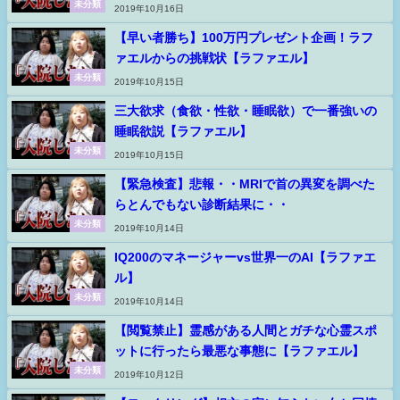
未分類
2019年10月16日
【早い者勝ち】100万円プレゼント企画！ラフ
ァエルからの挑戦状【ラファエル】
未分類
2019年10月15日
三大欲求（食欲・性欲・睡眠欲）で一番強いの
睡眠欲説【ラファエル】
未分類
2019年10月15日
【緊急検査】悲報・・MRIで首の異変を調べた
らとんでもない診断結果に・・
未分類
2019年10月14日
IQ200のマネージャーvs世界一のAI【ラファエ
ル】
未分類
2019年10月14日
【閲覧禁止】霊感がある人間とガチな心霊スポ
ットに行ったら最悪な事態に【ラファエル】
未分類
2019年10月12日