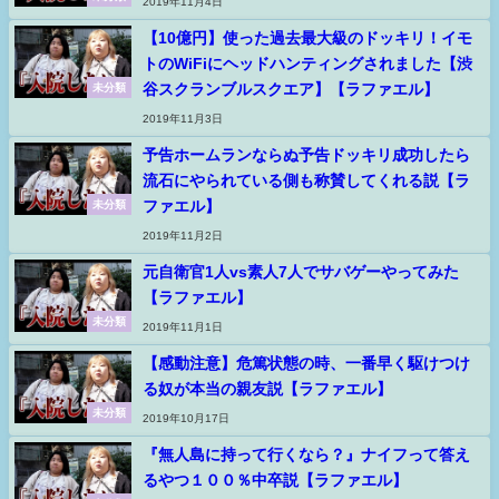
2019年11月4日
【10億円】使った過去最大級のドッキリ！イモ
トのWiFiにヘッドハンティングされました【渋
谷スクランブルスクエア】【ラファエル】
未分類
2019年11月3日
予告ホームランならぬ予告ドッキリ成功したら
流石にやられている側も称賛してくれる説【ラ
ファエル】
未分類
2019年11月2日
元自衛官1人vs素人7人でサバゲーやってみた
【ラファエル】
未分類
2019年11月1日
【感動注意】危篤状態の時、一番早く駆けつけ
る奴が本当の親友説【ラファエル】
未分類
2019年10月17日
『無人島に持って行くなら？』ナイフって答え
るやつ１００％中卒説【ラファエル】