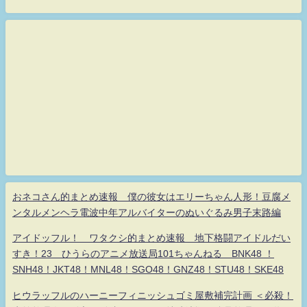
おネコさん的まとめ速報 僕の彼女はエリーちゃん人形！豆腐メ
ンタルメンヘラ電波中年アルバイターのぬいぐるみ男子末路編
アイドッフル！ ワタクシ的まとめ速報 地下格闘アイドルだい
すき！23 ひうらのアニメ放送局101ちゃんねる BNK48 ！
SNH48！JKT48！MNL48！SGO48！GNZ48！STU48！SKE48
ヒウラッフルのハーニーフィニッシュゴミ屋敷補完計画 ＜必殺！