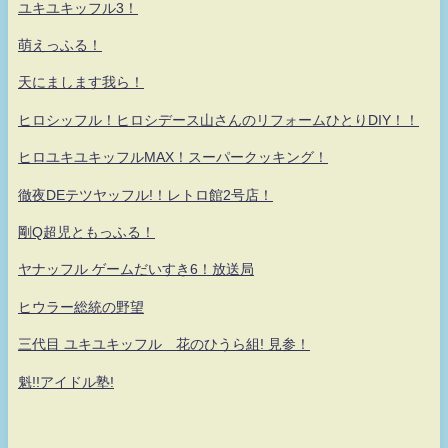
ユキユキッフル3！
萌えっふる！
天にまします我ら！
ヒロシッフル！ヒロシデース山さんのリフォームひとりDIY！！
ヒロユキユキッフルMAX！スーパークッキング！
徹夜DEテツヤッフル!！レトロ館2号店！
剛Q超児ともっふる！
ヤナッフル ゲームだいすき6！放送局
ヒウラー総統の野望
三代目 ユキユキッフル 花のひうら組! 見参！
魁!!アイドル塾!