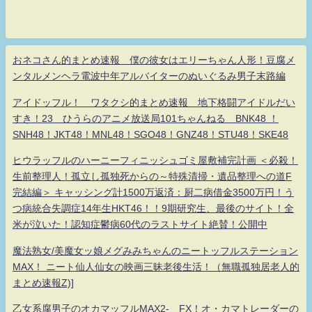
おネコさん的まとめ速報 僕の彼女はエリーちゃん人形！豆腐メ
ンタルメンヘラ電波中年アルバイターのぬいぐるみ男子末路編
アイドッフル！ ワタクシ的まとめ速報 地下格闘アイドルだい
すき！23 ひうらのアニメ放送局101ちゃんねる BNK48 ！
SNH48！JKT48！MNL48！SGO48！GNZ48！STU48！SKE48
ヒウラッフルのハーニーフィニッシュゴミ屋敷補完計画 ＜必殺！
生前整理人！孤立し孤独死からの～特殊清掃・遺品整理への道F
完結編＞ キャッシング計1500万返済：厨二病借金3500万円！う
つ病統合失調症14年生HKT46！！9期研究生、最後のサイト！全
米が泣いた！認知症鬱病60代のラストサイト絶賛！公開中
魔法熟女/美魔女ッ娘メグみみちゃんのニートッフルステーション
MAX！ ニート仙人仙女の映画三昧老後生活！（無職孤独居老人的
まとめ速報Z)]
乙女系腐男子のオカマッフルMAX2- FX！オ・カマトレーダーの