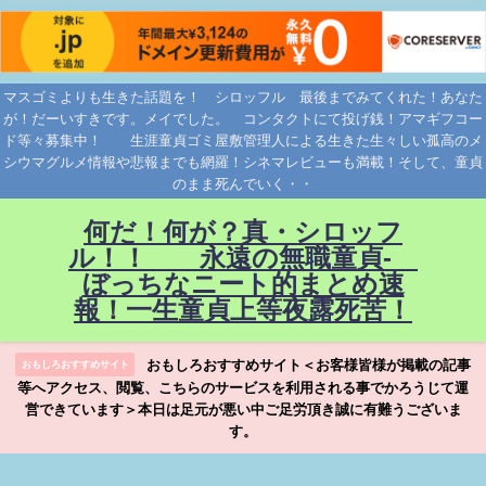
マスゴミよりも生きた話題を！ シロッフル 最後までみてくれた！あなた
が！だーいすきです。メイでした。 コンタクトにて投げ銭！アマギフコー
ド等々募集中！ 生涯童貞ゴミ屋敷管理人による生きた生々しい孤高のメ
シウマグルメ情報や悲報までも網羅！シネマレビューも満載！そして、童貞
のまま死んでいく・・
何だ！何が？真・シロッフ
ル！！ 永遠の無職童貞-
ぼっちなニート的まとめ速
報！一生童貞上等夜露死苦！
おもしろおすすめサイト＜お客様皆様が掲載の記事
おもしろおすすめサイト
等へアクセス、閲覧、こちらのサービスを利用される事でかろうじて運
営できています＞本日は足元が悪い中ご足労頂き誠に有難うございま
す。