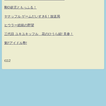
剛Q超児ともっふる！
ヤナッフル ゲームだいすき6！放送局
ヒウラー総統の野望
三代目 ユキユキッフル 花のひうら組! 見参！
魁!!アイドル塾!
t112