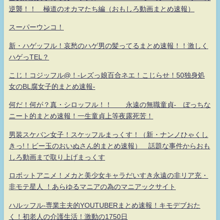
逆襲！！ 極道のオカマたち編（おもしろ動画まとめ速報）
スーパーウンコ！
新・ハゲッフル！哀愁のハゲ男の髪ってるまとめ速報！！激しく
ハゲっTEL？
こじ！コジッフル@！-レズっ娘百合ネエ！こじらせ！50独身処
女のBL腐女子的まとめ速報-
何だ！何が？真・シロッフル！！ 永遠の無職童貞- ぼっちな
ニート的まとめ速報！一生童貞上等夜露死苦！
男装スケバン女子！スケッフルまっくす！（新・ナンノひゃくし
きっ!！ビー玉のおいぬさん的まとめ速報） 話題な事件からおも
しろ動画まで取り上げまっくす
ロボットアニメ！メカと美少女キャラだいすき永遠の非リア充・
非モテ星人 ！あらゆるマニアの為のマニアックサイト
ハルッフル-専業主夫的YOUTUBERまとめ速報！キモデブおた
く！初老人の介護生活！激動の1750日