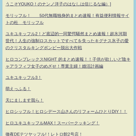
うこそYOUKO！のナンノ洋子のはなしは信じるな編）]
モリッフル！ 50代無職独身的まとめ速報！有益便利情報サイ
トの杜 モリッフル
ユキユキッフル2！ど底辺的一同驚愕騒然まとめ速報！超氷河期
世代！人生の強制ロスカットですべてを失ったキグナス氷子の愛
のクリスタルキングボンビー脱出大作戦
ヒロコンプレックスNIGHT 的まとめ速報！！子供が欲しいど陰キ
ャアラフィフ女子のめざせ！専業主婦！婚活計画編
ユキユキッフル3！
萌えっふる！
天にまします我ら！
ヒロシッフル！ヒロシデース山さんのリフォームひとりDIY！！
ヒロユキユキッフルMAX！スーパークッキング！
徹夜DEテツヤッフル!！レトロ館2号店！