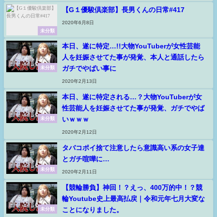
【G１優駿倶楽部】長男くんの日常#417
2020年6月8日
未分類
本日、遂に特定…!!大物YouTuberが女性芸能
人を妊娠させてた事が発覚、本人と通話したら
ガチでやばい事に
未分類
2020年2月13日
本日、遂に特定される…？大物YouTuberが女
性芸能人を妊娠させてた事が発覚、ガチでやば
いｗｗｗ
未分類
2020年2月12日
タバコポイ捨て注意したら意識高い系の女子達
とガチ喧嘩に…
未分類
2020年2月11日
【競輪勝負】神回！？えっ、400万的中！？競
輪Youtube史上最高払戻｜令和元年七月大変な
ことになりました。
未分類