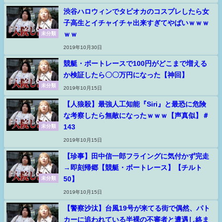
渋谷ハロウィンでタピオカのコスプレしたら女
子高生とイチャイチャ出来すぎてやばいｗｗｗ
ｗｗ
未分類
2019年10月30日
競艇・ボートレースで100円がどこまで増える
か検証したら〇〇万円になった【神回】
未分類
2019年10月15日
【人狼殺】最強人工知能『Siri』と最恐に危険
な考察したら無敵になったｗｗｗ【声真似】＃
143
未分類
2019年10月15日
【珍事】田中信一郎フライングに気付かず完走
→即刻帰郷【競艇・ボートレース】【チルト
50】
未分類
2019年10月15日
【警察沙汰】台風19号が来てる街で偶然、パト
カーに追われている半裸の不審者と遭遇し絡ま