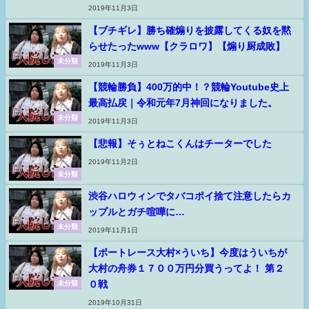
2019年11月3日
【ブチギレ】勝ち確煽りを披露してくる奴を黙
らせたったwww【クラロワ】【煽り厨成敗】
未分類
2019年11月3日
【競輪勝負】400万的中！？競輪Youtube史上
最高払戻｜令和元年7月神回になりました。
未分類
2019年11月3日
【悲報】そぅとねこくんはチーターでした
2019年11月2日
未分類
渋谷ハロウィンでタバコポイ捨て注意したらカ
ップルとガチ喧嘩に…
未分類
2019年11月1日
【ボートレース大村×ういち】今度はういちが
大村の舟券１７００万円分買うってよ！ 第２
０戦
未分類
2019年10月31日