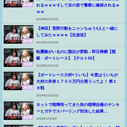
れるｗｗｗそして目の前で警察に確保されるｗ
未分類
ｗｗ
2019年10月15日
【神回】荒野行動をニャンちゅう4人と一緒に
してみたｗｗｗｗ【生放送】
未分類
2019年10月14日
転覆艇がいるのに順位が変動→即日帰郷【競
艇・ボートレース】【チルト50】
未分類
2019年10月12日
【ボートレース大村×ういち】今度はういちが
大村の舟券１７００万円分買うってよ！ 第１
８戦
未分類
2019年10月10日
ネットで喧嘩売ってきた街の喧嘩自慢のヤンキ
ーとガチでスパーリング対決した結果…
未分類
2019年10月9日