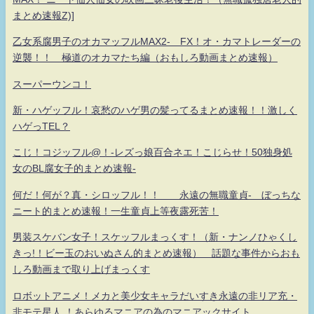
まとめ速報Z)]
乙女系腐男子のオカマッフルMAX2- FX！オ・カマトレーダーの
逆襲！！ 極道のオカマたち編（おもしろ動画まとめ速報）
スーパーウンコ！
新・ハゲッフル！哀愁のハゲ男の髪ってるまとめ速報！！激しく
ハゲっTEL？
こじ！コジッフル@！-レズっ娘百合ネエ！こじらせ！50独身処
女のBL腐女子的まとめ速報-
何だ！何が？真・シロッフル！！ 永遠の無職童貞- ぼっちな
ニート的まとめ速報！一生童貞上等夜露死苦！
男装スケバン女子！スケッフルまっくす！（新・ナンノひゃくし
きっ!！ビー玉のおいぬさん的まとめ速報） 話題な事件からおも
しろ動画まで取り上げまっくす
ロボットアニメ！メカと美少女キャラだいすき永遠の非リア充・
非モテ星人 ！あらゆるマニアの為のマニアックサイト