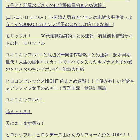
（子ども部屋おばさんの自宅警備員的まとめ速報）
[ヨシヨシロッフル-！！-素浪人勇者カツオンの未解決事件簿へよ
うこそYOUKO！のナンノ洋子のはなしは信じるな編）]
モリッフル！ 50代無職独身的まとめ速報！有益便利情報サイ
トの杜 モリッフル
ユキユキッフル2！ど底辺的一同驚愕騒然まとめ速報！超氷河期
世代！人生の強制ロスカットですべてを失ったキグナス氷子の愛
のクリスタルキングボンビー脱出大作戦
ヒロコンプレックスNIGHT 的まとめ速報！！子供が欲しいど陰キ
ャアラフィフ女子のめざせ！専業主婦！婚活計画編
ユキユキッフル3！
萌えっふる！
天にまします我ら！
ヒロシッフル！ヒロシデース山さんのリフォームひとりDIY！！