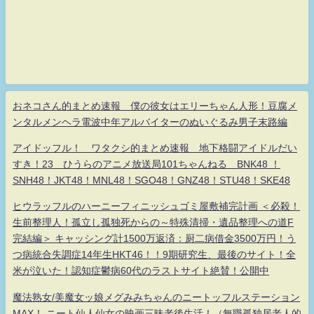
おネコさん的まとめ速報 僕の彼女はエリーちゃん人形！豆腐メ
ンタルメンヘラ電波中年アルバイターのぬいぐるみ男子末路編
アイドッフル！ ワタクシ的まとめ速報 地下格闘アイドルだい
すき！23 ひうらのアニメ放送局101ちゃんねる BNK48 ！
SNH48！JKT48！MNL48！SGO48！GNZ48！STU48！SKE48
ヒウラッフルのハーニーフィニッシュゴミ屋敷補完計画 ＜必殺！
生前整理人！孤立し孤独死からの～特殊清掃・遺品整理への道F
完結編＞ キャッシング計1500万返済：厨二病借金3500万円！う
つ病統合失調症14年生HKT46！！9期研究生、最後のサイト！全
米が泣いた！認知症鬱病60代のラストサイト絶賛！公開中
魔法熟女/美魔女ッ娘メグみみちゃんのニートッフルステーション
MAX！ ニート仙人仙女の映画三昧老後生活！（無職孤独居老人的