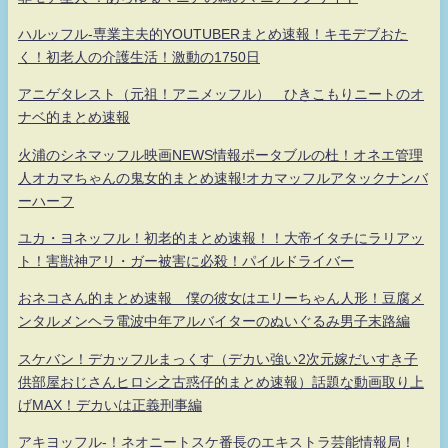
ハルッフル-専業主夫的YOUTUBERまとめ速報！キモデブおた
く！初老人の介護生活！激動の1750日
アニゲタレスト（元祖！アニメッフル） ひきこもりニートのオ
ナベ的まとめ速報
火浦のシネマッフル映画NEWS情報ポータブルの杜！オネエ管理
人オカマちゃんの鬼女的まとめ速報!オカマッフルアタックナンバ
ーハーフ
ユカ・ヨネッフル！初老的まとめ速報！！大帝イタチにラリアッ
ト！害獣神アリ・ガー被害に必殺！パイルドライバー
おネコさん的まとめ速報 僕の彼女はエリーちゃん人形！豆腐メ
ンタルメンヘラ電波中年アルバイターのぬいぐるみ男子末路編
スケバン！デカッフルまっくす（デカい強い2次元嫁だいすき子
供部屋おじさんヒロシ之古惑仔的まとめ速報）話題な動画取り上
げMAX！デカいは正義刑事編
アキヨッフル-！ネオニートスケ番長のエキストラ芸能情報局！