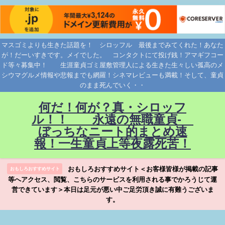
マスゴミよりも生きた話題を！ シロッフル 最後までみてくれた！あなた
が！だーいすきです。メイでした。 コンタクトにて投げ銭！アマギフコー
ド等々募集中！ 生涯童貞ゴミ屋敷管理人による生きた生々しい孤高のメ
シウマグルメ情報や悲報までも網羅！シネマレビューも満載！そして、童貞
のまま死んでいく・・
何だ！何が？真・シロッフ
ル！！ 永遠の無職童貞-
ぼっちなニート的まとめ速
報！一生童貞上等夜露死苦！
おもしろおすすめサイト＜お客様皆様が掲載の記事
おもしろおすすめサイト
等へアクセス、閲覧、こちらのサービスを利用される事でかろうじて運
営できています＞本日は足元が悪い中ご足労頂き誠に有難うございま
す。