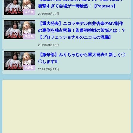
衝撃すぎて会場が一時騒然！【Popteen】
未分類
2019年9月30日
【重大発表】ニコラモデル白井杏奈のMV制作
の裏側を独占密着！監督初挑戦の苦悩とは！？
【プロフェッショナルのニコモの流儀】
未分類
2019年9月15日
【激辛部】みりちゃむから重大発表!! 新しく〇
〇します!!
未分類
2019年8月22日