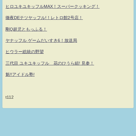
ヒロユキユキッフルMAX！スーパークッキング！
徹夜DEテツヤッフル!！レトロ館2号店！
剛Q超児ともっふる！
ヤナッフル ゲームだいすき6！放送局
ヒウラー総統の野望
三代目 ユキユキッフル 花のひうら組! 見参！
魁!!アイドル塾!
t112