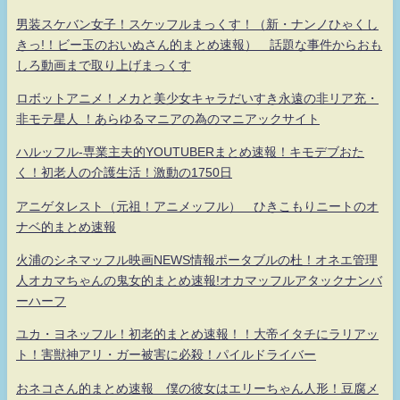
男装スケバン女子！スケッフルまっくす！（新・ナンノひゃくし
きっ!！ビー玉のおいぬさん的まとめ速報） 話題な事件からおも
しろ動画まで取り上げまっくす
ロボットアニメ！メカと美少女キャラだいすき永遠の非リア充・
非モテ星人 ！あらゆるマニアの為のマニアックサイト
ハルッフル-専業主夫的YOUTUBERまとめ速報！キモデブおた
く！初老人の介護生活！激動の1750日
アニゲタレスト（元祖！アニメッフル） ひきこもりニートのオ
ナベ的まとめ速報
火浦のシネマッフル映画NEWS情報ポータブルの杜！オネエ管理
人オカマちゃんの鬼女的まとめ速報!オカマッフルアタックナンバ
ーハーフ
ユカ・ヨネッフル！初老的まとめ速報！！大帝イタチにラリアッ
ト！害獣神アリ・ガー被害に必殺！パイルドライバー
おネコさん的まとめ速報 僕の彼女はエリーちゃん人形！豆腐メ