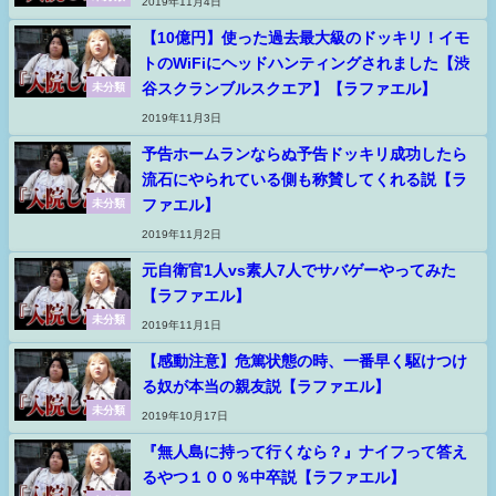
2019年11月4日
【10億円】使った過去最大級のドッキリ！イモ
トのWiFiにヘッドハンティングされました【渋
谷スクランブルスクエア】【ラファエル】
未分類
2019年11月3日
予告ホームランならぬ予告ドッキリ成功したら
流石にやられている側も称賛してくれる説【ラ
ファエル】
未分類
2019年11月2日
元自衛官1人vs素人7人でサバゲーやってみた
【ラファエル】
未分類
2019年11月1日
【感動注意】危篤状態の時、一番早く駆けつけ
る奴が本当の親友説【ラファエル】
未分類
2019年10月17日
『無人島に持って行くなら？』ナイフって答え
るやつ１００％中卒説【ラファエル】