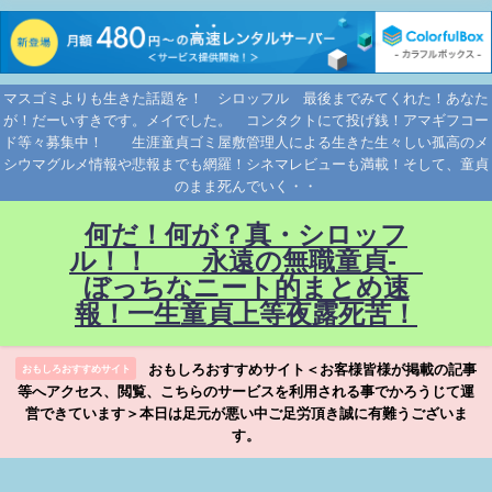
マスゴミよりも生きた話題を！ シロッフル 最後までみてくれた！あなた
が！だーいすきです。メイでした。 コンタクトにて投げ銭！アマギフコー
ド等々募集中！ 生涯童貞ゴミ屋敷管理人による生きた生々しい孤高のメ
シウマグルメ情報や悲報までも網羅！シネマレビューも満載！そして、童貞
のまま死んでいく・・
何だ！何が？真・シロッフ
ル！！ 永遠の無職童貞-
ぼっちなニート的まとめ速
報！一生童貞上等夜露死苦！
おもしろおすすめサイト＜お客様皆様が掲載の記事
おもしろおすすめサイト
等へアクセス、閲覧、こちらのサービスを利用される事でかろうじて運
営できています＞本日は足元が悪い中ご足労頂き誠に有難うございま
す。