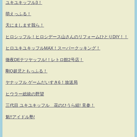
ユキユキッフル3！
萌えっふる！
天にまします我ら！
ヒロシッフル！ヒロシデース山さんのリフォームひとりDIY！！
ヒロユキユキッフルMAX！スーパークッキング！
徹夜DEテツヤッフル!！レトロ館2号店！
剛Q超児ともっふる！
ヤナッフル ゲームだいすき6！放送局
ヒウラー総統の野望
三代目 ユキユキッフル 花のひうら組! 見参！
魁!!アイドル塾!