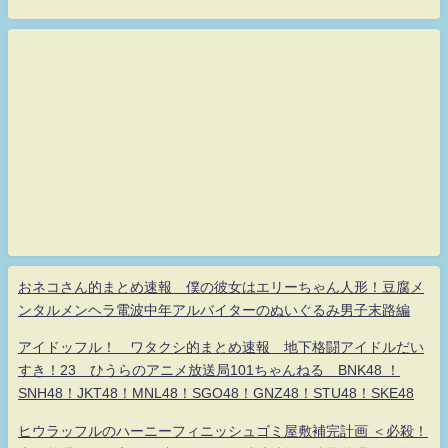
おネコさん的まとめ速報 僕の彼女はエリーちゃん人形！豆腐メ
ンタルメンヘラ電波中年アルバイターのぬいぐるみ男子末路編
アイドッフル！ ワタクシ的まとめ速報 地下格闘アイドルだい
すき！23 ひうらのアニメ放送局101ちゃんねる BNK48 ！
SNH48！JKT48！MNL48！SGO48！GNZ48！STU48！SKE48
ヒウラッフルのハーニーフィニッシュゴミ屋敷補完計画 ＜必殺！