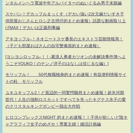
ンタルメンヘラ電波中年アルバイターのぬいぐるみ男子末路編
スケバン！デカッフルまっくす（デカい強い2次元嫁だいすき子
供部屋おじさんヒロシ之古惑仔的まとめ速報）話題な動画取り上
げMAX！デカいは正義刑事編
アキヨッフル-！ネオニートスケ番長のエキストラ芸能情報局！
（子ども部屋おばさんの自宅警備員的まとめ速報）
[ヨシヨシロッフル-！！-素浪人勇者カツオンの未解決事件簿へよ
うこそYOUKO！のナンノ洋子のはなしは信じるな編）]
モリッフル！ 50代無職独身的まとめ速報！有益便利情報サイ
トの杜 モリッフル
ユキユキッフル2！ど底辺的一同驚愕騒然まとめ速報！超氷河期
世代！人生の強制ロスカットですべてを失ったキグナス氷子の愛
のクリスタルキングボンビー脱出大作戦
ヒロコンプレックスNIGHT 的まとめ速報！！子供が欲しいど陰キ
ャアラフィフ女子のめざせ！専業主婦！婚活計画編