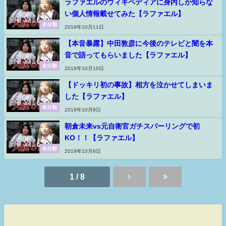
ラファエルのウィキペディアに身内しか知らな
い個人情報載せてみた【ラファエル】
未分類
2019年10月11日
【本音暴露】中田敦彦に今後のテレビと闇を本
音で語ってもらいました【ラファエル】
未分類
2019年10月10日
【ドッキリ初の事故】相方を泣かせてしまいま
した【ラファエル】
未分類
2019年10月9日
朝倉未来vs元自衛官ガチスパーリングで初
KO！！【ラファエル】
未分類
2019年10月8日
1 / 8