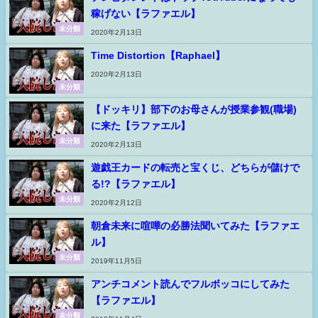
稼げない【ラファエル】
未分類
2020年2月13日
Time Distortion【Raphael】
2020年2月13日
未分類
【ドッキリ】部下のお母さんが授業参観(職場)
に来た【ラファエル】
未分類
2020年2月13日
遊戯王カードの転売と宝くじ、どちらが儲けで
る!?【ラファエル】
未分類
2020年2月12日
朝倉未来に喧嘩の必勝法聞いてみた【ラファエ
ル】
未分類
2019年11月5日
アンチコメント読んでフルボッコにしてみた
【ラファエル】
未分類