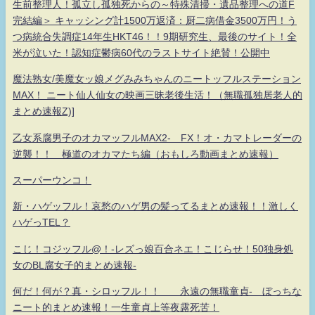
生前整理人！孤立し孤独死からの～特殊清掃・遺品整理への道F
完結編＞ キャッシング計1500万返済：厨二病借金3500万円！う
つ病統合失調症14年生HKT46！！9期研究生、最後のサイト！全
米が泣いた！認知症鬱病60代のラストサイト絶賛！公開中
魔法熟女/美魔女ッ娘メグみみちゃんのニートッフルステーション
MAX！ ニート仙人仙女の映画三昧老後生活！（無職孤独居老人的
まとめ速報Z)]
乙女系腐男子のオカマッフルMAX2- FX！オ・カマトレーダーの
逆襲！！ 極道のオカマたち編（おもしろ動画まとめ速報）
スーパーウンコ！
新・ハゲッフル！哀愁のハゲ男の髪ってるまとめ速報！！激しく
ハゲっTEL？
こじ！コジッフル@！-レズっ娘百合ネエ！こじらせ！50独身処
女のBL腐女子的まとめ速報-
何だ！何が？真・シロッフル！！ 永遠の無職童貞- ぼっちな
ニート的まとめ速報！一生童貞上等夜露死苦！