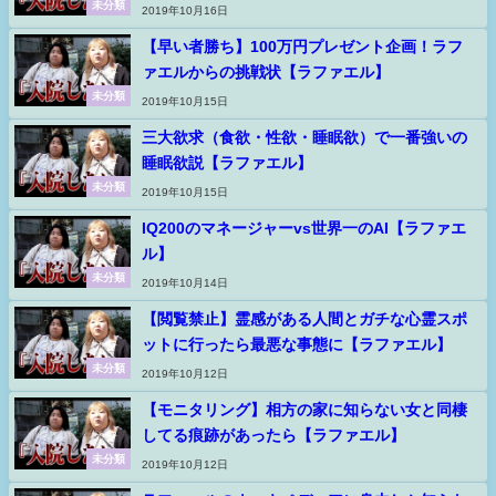
未分類
2019年10月16日
【早い者勝ち】100万円プレゼント企画！ラフ
ァエルからの挑戦状【ラファエル】
未分類
2019年10月15日
三大欲求（食欲・性欲・睡眠欲）で一番強いの
睡眠欲説【ラファエル】
未分類
2019年10月15日
IQ200のマネージャーvs世界一のAI【ラファエ
ル】
未分類
2019年10月14日
【閲覧禁止】霊感がある人間とガチな心霊スポ
ットに行ったら最悪な事態に【ラファエル】
未分類
2019年10月12日
【モニタリング】相方の家に知らない女と同棲
してる痕跡があったら【ラファエル】
未分類
2019年10月12日