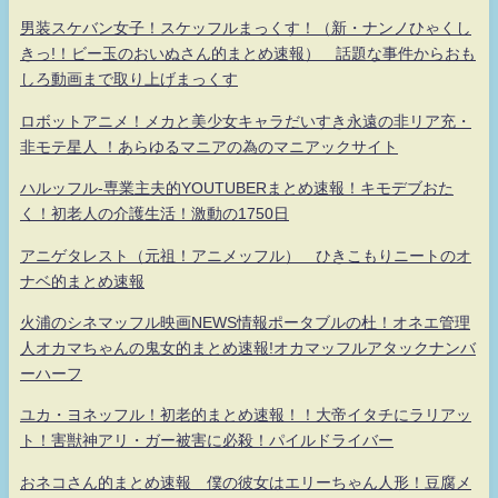
男装スケバン女子！スケッフルまっくす！（新・ナンノひゃくし
きっ!！ビー玉のおいぬさん的まとめ速報） 話題な事件からおも
しろ動画まで取り上げまっくす
ロボットアニメ！メカと美少女キャラだいすき永遠の非リア充・
非モテ星人 ！あらゆるマニアの為のマニアックサイト
ハルッフル-専業主夫的YOUTUBERまとめ速報！キモデブおた
く！初老人の介護生活！激動の1750日
アニゲタレスト（元祖！アニメッフル） ひきこもりニートのオ
ナベ的まとめ速報
火浦のシネマッフル映画NEWS情報ポータブルの杜！オネエ管理
人オカマちゃんの鬼女的まとめ速報!オカマッフルアタックナンバ
ーハーフ
ユカ・ヨネッフル！初老的まとめ速報！！大帝イタチにラリアッ
ト！害獣神アリ・ガー被害に必殺！パイルドライバー
おネコさん的まとめ速報 僕の彼女はエリーちゃん人形！豆腐メ