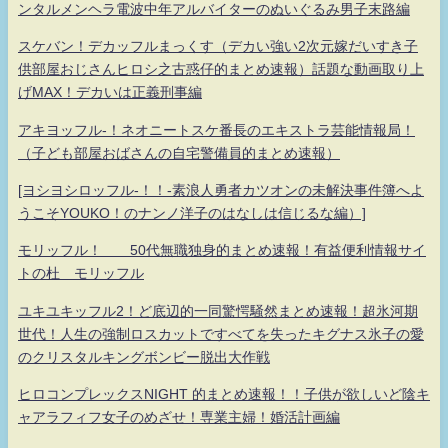
ンタルメンヘラ電波中年アルバイターのぬいぐるみ男子末路編
スケバン！デカッフルまっくす（デカい強い2次元嫁だいすき子
供部屋おじさんヒロシ之古惑仔的まとめ速報）話題な動画取り上
げMAX！デカいは正義刑事編
アキヨッフル-！ネオニートスケ番長のエキストラ芸能情報局！
（子ども部屋おばさんの自宅警備員的まとめ速報）
[ヨシヨシロッフル-！！-素浪人勇者カツオンの未解決事件簿へよ
うこそYOUKO！のナンノ洋子のはなしは信じるな編）]
モリッフル！ 50代無職独身的まとめ速報！有益便利情報サイ
トの杜 モリッフル
ユキユキッフル2！ど底辺的一同驚愕騒然まとめ速報！超氷河期
世代！人生の強制ロスカットですべてを失ったキグナス氷子の愛
のクリスタルキングボンビー脱出大作戦
ヒロコンプレックスNIGHT 的まとめ速報！！子供が欲しいど陰キ
ャアラフィフ女子のめざせ！専業主婦！婚活計画編