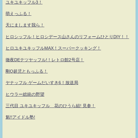
ユキユキッフル3！
萌えっふる！
天にまします我ら！
ヒロシッフル！ヒロシデース山さんのリフォームひとりDIY！！
ヒロユキユキッフルMAX！スーパークッキング！
徹夜DEテツヤッフル!！レトロ館2号店！
剛Q超児ともっふる！
ヤナッフル ゲームだいすき6！放送局
ヒウラー総統の野望
三代目 ユキユキッフル 花のひうら組! 見参！
魁!!アイドル塾!