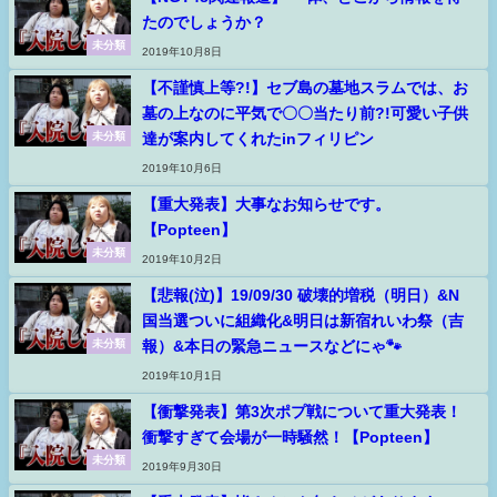
たのでしょうか？
未分類
2019年10月8日
【不謹慎上等?!】セブ島の墓地スラムでは、お
墓の上なのに平気で〇〇当たり前?!可愛い子供
達が案内してくれたinフィリピン
未分類
2019年10月6日
【重大発表】大事なお知らせです。
【Popteen】
未分類
2019年10月2日
【悲報(泣)】19/09/30 破壊的増税（明日）&N
国当選ついに組織化&明日は新宿れいわ祭（吉
報）&本日の緊急ニュースなどにゃ🐾
未分類
2019年10月1日
【衝撃発表】第3次ポプ戦について重大発表！
衝撃すぎて会場が一時騒然！【Popteen】
未分類
2019年9月30日