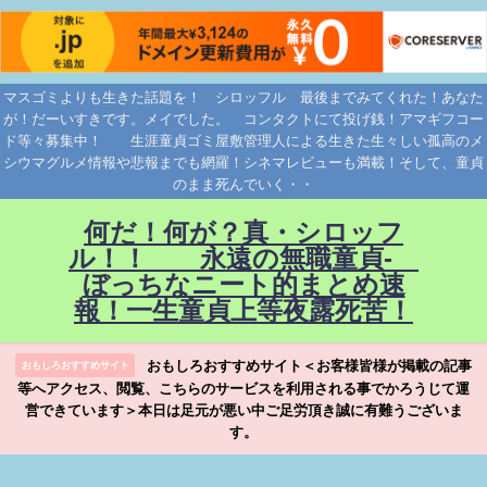
マスゴミよりも生きた話題を！ シロッフル 最後までみてくれた！あなた
が！だーいすきです。メイでした。 コンタクトにて投げ銭！アマギフコー
ド等々募集中！ 生涯童貞ゴミ屋敷管理人による生きた生々しい孤高のメ
シウマグルメ情報や悲報までも網羅！シネマレビューも満載！そして、童貞
のまま死んでいく・・
何だ！何が？真・シロッフ
ル！！ 永遠の無職童貞-
ぼっちなニート的まとめ速
報！一生童貞上等夜露死苦！
おもしろおすすめサイト＜お客様皆様が掲載の記事
おもしろおすすめサイト
等へアクセス、閲覧、こちらのサービスを利用される事でかろうじて運
営できています＞本日は足元が悪い中ご足労頂き誠に有難うございま
す。