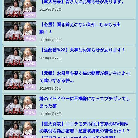
【重大発表】皆さんにお知らせがあります。
2019年9月29日
未分類
【心霊】聞き覚えのない音が...ちゃちゃ出
動！！
未分類
2019年9月23日
【生配信9/22】大事なお知らせがあります！
2019年9月22日
未分類
【悲報】お風呂を覗く猫の態度が飼い主によっ
て違いすぎる件…
未分類
2019年9月22日
妹のドライヤーに不機嫌になってブチギレてし
まった猫
未分類
2019年9月16日
【重大発表】ニコラモデル白井杏奈のMV制作
の裏側を独占密着！監督初挑戦の苦悩とは！？
未分類