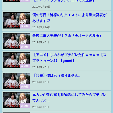
【プロフェッショナルのニコモの流儀】
2019年9月15日
僕の毎日！皆様のリクエストにより重大発表が
あります♡
未分類
2019年9月10日
最後に重大発表が！？＆『★オークの夏★』
2019年9月8日
未分類
【アニメ】しのぶがブチギレた件ｗｗｗｗ【ス
プラトゥーン2】【gmod】
未分類
2019年9月5日
【悲報】僕はもう治りません。
2019年9月5日
未分類
元カレが住む家を動物園にしてみたらブチギレ
てんけど...
未分類
2019年9月3日