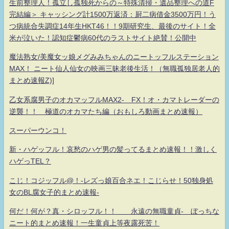
生前整理人！孤立し孤独死からの～特殊清掃・遺品整理への道F
完結編＞ キャッシング計1500万返済：厨二病借金3500万円！う
つ病統合失調症14年生HKT46！！9期研究生、最後のサイト！全
米が泣いた！認知症鬱病60代のラストサイト絶賛！公開中
魔法熟女/美魔女ッ娘メグみみちゃんのニートッフルステーション
MAX！ ニート仙人仙女の映画三昧老後生活！（無職孤独居老人的
まとめ速報Z)]
乙女系腐男子のオカマッフルMAX2- FX！オ・カマトレーダーの
逆襲！！ 極道のオカマたち編（おもしろ動画まとめ速報）
スーパーウンコ！
新・ハゲッフル！哀愁のハゲ男の髪ってるまとめ速報！！激しく
ハゲっTEL？
こじ！コジッフル@！-レズっ娘百合ネエ！こじらせ！50独身処
女のBL腐女子的まとめ速報-
何だ！何が？真・シロッフル！！ 永遠の無職童貞- ぼっちな
ニート的まとめ速報！一生童貞上等夜露死苦！