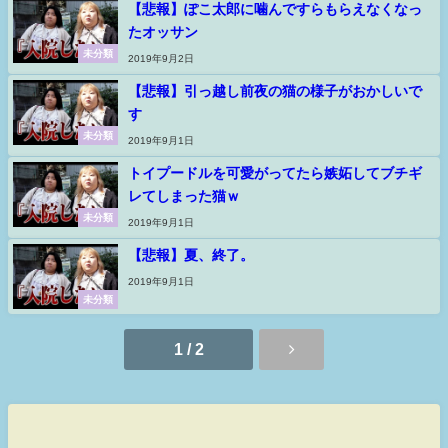
【悲報】ぽこ太郎に噛んですらもらえなくなっ
たオッサン
未分類
2019年9月2日
【悲報】引っ越し前夜の猫の様子がおかしいで
す
未分類
2019年9月1日
トイプードルを可愛がってたら嫉妬してブチギ
レてしまった猫ｗ
未分類
2019年9月1日
【悲報】夏、終了。
2019年9月1日
未分類
1 / 2