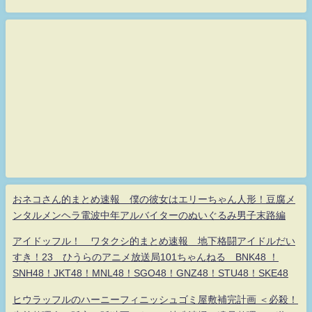
おネコさん的まとめ速報 僕の彼女はエリーちゃん人形！豆腐メ
ンタルメンヘラ電波中年アルバイターのぬいぐるみ男子末路編
アイドッフル！ ワタクシ的まとめ速報 地下格闘アイドルだい
すき！23 ひうらのアニメ放送局101ちゃんねる BNK48 ！
SNH48！JKT48！MNL48！SGO48！GNZ48！STU48！SKE48
ヒウラッフルのハーニーフィニッシュゴミ屋敷補完計画 ＜必殺！