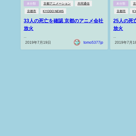
未分類
京都アニメーション
共同通信
未分類
京都市
KYODO NEWS
京都市
K
33人の死亡を確認 京都のアニメ会社
25人の死
放火
放火
...
...
2019年7月19日
tomo5377jp
2019年7月1