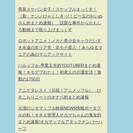
男装スケバン女子！スケッフルまっくす！
（新・ナンノひゃくしきっ!！ビー玉のおいぬ
さん的まとめ速報） 話題な事件からおもし
ろ動画まで取り上げまっくす
ロボットアニメ！メカと美少女キャラだいす
き永遠の非リア充・非モテ星人 ！あらゆるマ
ニアの為のマニアックサイト
ハルッフル-専業主夫的YOUTUBERまとめ速
報！キモデブおたく！初老人の介護生活！激
動の1750日
アニゲタレスト（元祖！アニメッフル） ひ
きこもりニートのオナベ的まとめ速報
火浦のシネマッフル映画NEWS情報ポータブ
ルの杜！オネエ管理人オカマちゃんの鬼女的
まとめ速報!オカマッフルアタックナンバーハ
ーフ