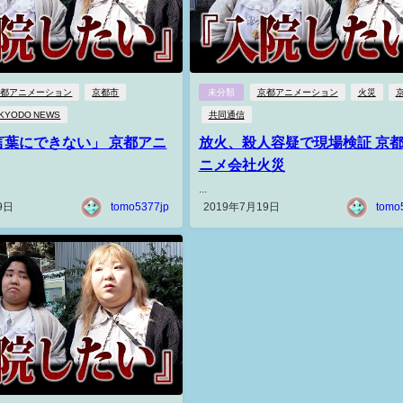
京都アニメーション
京都市
未分類
京都アニメーション
火災
KYODO NEWS
共同通信
言葉にできない」 京都アニ
放火、殺人容疑で現場検証 京
ニメ会社火災
...
9日
tomo5377jp
2019年7月19日
tomo