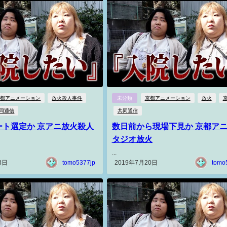
京都アニメーション
放火殺人事件
未分類
京都アニメーション
放火
同通信
共同通信
ート選定か 京アニ放火殺人
数日前から現場下見か 京都ア
タジオ放火
...
3日
tomo5377jp
2019年7月20日
tomo