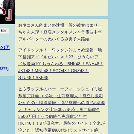
おネコさん的まとめ速報 僕の彼女はエリー
京都市
ちゃん人形！豆腐メンタルメンヘラ電波中年
アルバイターのぬいぐるみ男子末路編
都のア
アイドッフル！ ワタクシ的まとめ速報 地
下格闘アイドルだいすき！23 ひうらのアニ
メ放送局101ちゃんねる BNK48 ！SNH48！
5377jp
JKT48！MNL48！SGO48！GNZ48！
STU48！SKE48
ヒウラッフルのハーニーフィニッシュゴミ屋
敷補完計画 ＜必殺！生前整理人！孤立し孤独
死からの～特殊清掃・遺品整理への道F完結編
＞ キャッシング計1500万返済：厨二病借金
3500万円！うつ病統合失調症14年生
HKT46！！9期研究生、最後のサイト！全米が
泣いた！認知症鬱病60代のラストサイト絶