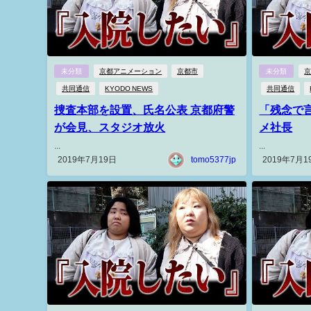
未分類
京都アニメーション
京都市
未分類
共同通信
KYODO NEWS
共同通信
捜査本部を設置、氏名公表 京都府警
「残念で
が会見、スタジオ放火
メ社長
...
...
2019年7月19日
tomo5377jp
2019年7月1