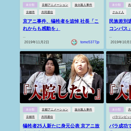
未分類
京都アニメーション
放火殺人事件
未分類
京都市
共同通信
クルド人
京アニ事件、犠牲者を追悼 社長「こ
民族差別
れからも感動を」
コンパス
...
...
2019年11月2日
tomo5377jp
2019年10月
未分類
京都アニメーション
放火殺人事件
未分類
京都市
共同通信
パラリンピッ
犠牲者25人新たに身元公表 京アニ放
パラ成功で