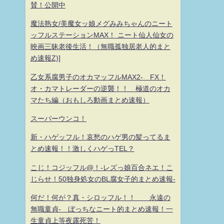
賛！公開中
魔法熟女/美魔女ッ娘メグみみちゃんのニート
ッフルステーションMAX！ ニート仙人仙女の
映画三昧老後生活！（無職孤独居老人的まと
め速報Z)]
乙女系腐男子のオカマッフルMAX2- FX！
オ・カマトレーダーの逆襲！！ 極道のオカ
マたち編（おもしろ動画まとめ速報）
スーパーウンコ！
新・ハゲッフル！哀愁のハゲ男の髪ってるま
とめ速報！！激しくハゲっTEL？
こじ！コジッフル@！-レズっ娘百合ネエ！こ
じらせ！50独身処女のBL腐女子的まとめ速報-
何だ！何が？真・シロッフル！！ 永遠の
無職童貞- ぼっちなニート的まとめ速報！一
生童貞上等夜露死苦！