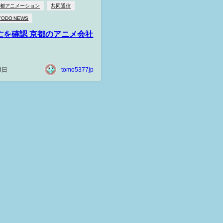
京都アニメーション
共同通信
YODO NEWS
亡を確認 京都のアニメ会社
8日
tomo5377jp