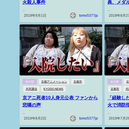
火殺人事件
典、メダ
...
...
2019年9月1日
tomo5377jp
2019年8月2
未分類
京都アニメーション
京都市
未分類
共同通信
KYODO NEWS
京都市
共
京アニ死者10人身元公表 ファンから
「経験し
悲嘆の声
火で消防
...
...
2019年8月2日
tomo5377jp
2019年7月2