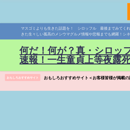
マスゴミよりも生きた話題を！ シロッフル 最後までみてく
きた生々しい孤高のメシウマグルメ情報や悲報までも網羅！シ
何だ！何が？真・シロッ
速報！一生童貞上等夜露
おもしろおすすめサイト＜お客様皆様が掲載の
おもしろおすすめサイト