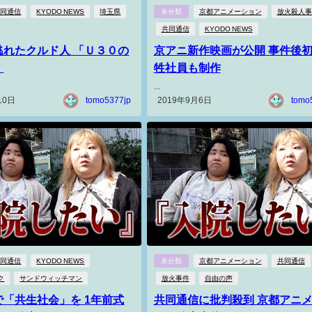
共同通信
KYODO NEWS
埼玉県
未分類
京都アニメーション
放火殺人事
共同通信
KYODO NEWS
逃れたクルド人 「Ｕ３０の
京アニ新作映画が公開 事件後
」
牲社員も制作
...
10日
tomo5377jp
2019年9月6日
tomo
共同通信
KYODO NEWS
未分類
京都アニメーション
共同通信
ク
サンドウィッチマン
放火事件
自由の声
「共生社会」を 1年前式
共同通信に批判殺到 京都アニ