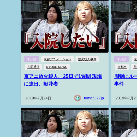
未分類
京都アニメーション
放火殺人事件
未分類
共同通信
KYODO NEWS
京都市
共
京アニ放火殺人、25日で1週間 現場
周到にル
に連日、献花者
事件
...
...
2019年7月24日
tomo5377jp
2019年7月2