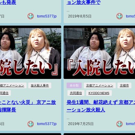
ルも発表
ョン放火事件で
...
7日
tomo5377jp
2019年8月5日
tomo
京都アニメーション
放火殺人事件
未分類
京都アニメーション
京都市
同通信
共同通信
KYODO NEWS
たことない火災」 京アニ放
発生1週間、献花絶えず 京都ア
指揮隊長
ーション放火殺人
...
6日
tomo5377jp
2019年7月25日
tomo