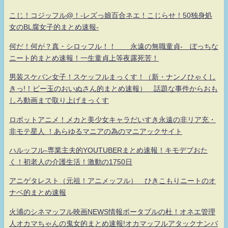
こじ！コジッフル@！-レズっ娘百合ネエ！こじらせ！50独身処
女のBL腐女子的まとめ速報-
何だ！何が？真・シロッフル！！ 永遠の無職童貞- ぼっちな
ニート的まとめ速報！一生童貞上等夜露死苦！
男装スケバン女子！スケッフルまっくす！（新・ナンノひゃくし
きっ!！ビー玉のおいぬさん的まとめ速報） 話題な事件からおも
しろ動画まで取り上げまっくす
ロボットアニメ！メカと美少女キャラだいすき永遠の非リア充・
非モテ星人 ！あらゆるマニアの為のマニアックサイト
ハルッフル-専業主夫的YOUTUBERまとめ速報！キモデブおた
く！初老人の介護生活！激動の1750日
アニゲタレスト（元祖！アニメッフル） ひきこもりニートのオ
ナベ的まとめ速報
火浦のシネマッフル映画NEWS情報ポータブルの杜！オネエ管理
人オカマちゃんの鬼女的まとめ速報!オカマッフルアタックナンバ