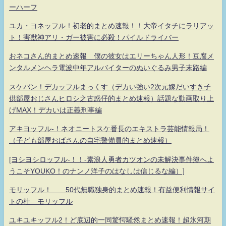
ーハーフ
ユカ・ヨネッフル！初老的まとめ速報！！大帝イタチにラリアッ
ト！害獣神アリ・ガー被害に必殺！パイルドライバー
おネコさん的まとめ速報 僕の彼女はエリーちゃん人形！豆腐メ
ンタルメンヘラ電波中年アルバイターのぬいぐるみ男子末路編
スケバン！デカッフルまっくす（デカい強い2次元嫁だいすき子
供部屋おじさんヒロシ之古惑仔的まとめ速報）話題な動画取り上
げMAX！デカいは正義刑事編
アキヨッフル-！ネオニートスケ番長のエキストラ芸能情報局！
（子ども部屋おばさんの自宅警備員的まとめ速報）
[ヨシヨシロッフル-！！-素浪人勇者カツオンの未解決事件簿へよ
うこそYOUKO！のナンノ洋子のはなしは信じるな編）]
モリッフル！ 50代無職独身的まとめ速報！有益便利情報サイ
トの杜 モリッフル
ユキユキッフル2！ど底辺的一同驚愕騒然まとめ速報！超氷河期