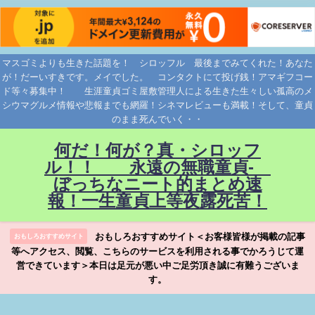
マスゴミよりも生きた話題を！ シロッフル 最後までみてくれた！あなた
が！だーいすきです。メイでした。 コンタクトにて投げ銭！アマギフコー
ド等々募集中！ 生涯童貞ゴミ屋敷管理人による生きた生々しい孤高のメ
シウマグルメ情報や悲報までも網羅！シネマレビューも満載！そして、童貞
のまま死んでいく・・
何だ！何が？真・シロッフ
ル！！ 永遠の無職童貞-
ぼっちなニート的まとめ速
報！一生童貞上等夜露死苦！
おもしろおすすめサイト＜お客様皆様が掲載の記事
おもしろおすすめサイト
等へアクセス、閲覧、こちらのサービスを利用される事でかろうじて運
営できています＞本日は足元が悪い中ご足労頂き誠に有難うございま
す。