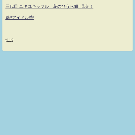
三代目 ユキユキッフル 花のひうら組! 見参！
魁!!アイドル塾!
t112
何だ！何が？真・シロッフル！！童貞なのに魔法が使えない！ 永遠の無