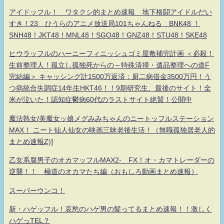
アイドッフル！ ワタクシ的まとめ速報 地下格闘アイドルだい
すき！23 ひうらのアニメ放送局101ちゃんねる BNK48 ！
SNH48！JKT48！MNL48！SGO48！GNZ48！STU48！SKE48
ヒウラッフルのハーニーフィニッシュゴミ屋敷補完計画 ＜必殺！
生前整理人！孤立し孤独死からの～特殊清掃・遺品整理への道F
完結編＞ キャッシング計1500万返済：厨二病借金3500万円！う
つ病統合失調症14年生HKT46！！9期研究生、最後のサイト！全
米が泣いた！認知症鬱病60代のラストサイト絶賛！公開中
魔法熟女/美魔女ッ娘メグみみちゃんのニートッフルステーション
MAX！ ニート仙人仙女の映画三昧老後生活！（無職孤独居老人的
まとめ速報Z)]
乙女系腐男子のオカマッフルMAX2- FX！オ・カマトレーダーの
逆襲！！ 極道のオカマたち編（おもしろ動画まとめ速報）
スーパーウンコ！
新・ハゲッフル！哀愁のハゲ男の髪ってるまとめ速報！！激しく
ハゲっTEL？