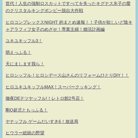
世代！人生の強制ロスカットですべてを失ったキグナス氷子の愛
のクリスタルキングボンビー脱出大作戦
ヒロコンプレックスNIGHT 的まとめ速報！！子供が欲しいど陰キ
ャアラフィフ女子のめざせ！専業主婦！婚活計画編
ユキユキッフル3！
萌えっふる！
天にまします我ら！
ヒロシッフル！ヒロシデース山さんのリフォームひとりDIY！！
ヒロユキユキッフルMAX！スーパークッキング！
徹夜DEテツヤッフル!！レトロ館2号店！
剛Q超児ともっふる！
ヤナッフル ゲームだいすき6！放送局
ヒウラー総統の野望