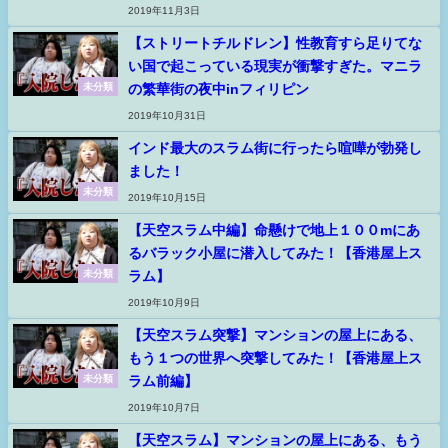
2019年11月3日
【ストリートチルドレン】性教育すら足りてな
い国で起こっている現実が衝撃すぎた。マニラ
の繁華街の夜中inフィリピン
未分類
2019年10月31日
インド最大のスラム街に行ったら喧嘩が勃発し
ました！
未分類
2019年10月15日
【天空スラム中編】命懸けで地上１００mにあ
るバラック小屋に潜入してみた！【香港屋上ス
ラム】
未分類
2019年10月9日
【天空スラム突撃】マンションの屋上にある、
もう１つの世界へ突撃してみた！【香港屋上ス
ラム前編】
未分類
2019年10月7日
【天空スラム】マンションの屋上にある、もう