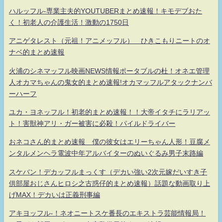
ハルッフル-専業主夫的YOUTUBERまとめ速報！キモデブおた
く！初老人の介護生活！激動の1750日
アニゲタレスト（元祖！アニメッフル） ひきこもりニートのオ
ナベ的まとめ速報
火浦のシネマッフル映画NEWS情報ポータブルの杜！オネエ管理
人オカマちゃんの鬼女的まとめ速報!オカマッフルアタックナンバ
ーハーフ
ユカ・ヨネッフル！初老的まとめ速報！！大帝イタチにラリアッ
ト！害獣神アリ・ガー被害に必殺！パイルドライバー
おネコさん的まとめ速報 僕の彼女はエリーちゃん人形！豆腐メ
ンタルメンヘラ電波中年アルバイターのぬいぐるみ男子末路編
スケバン！デカッフルまっくす（デカい強い2次元嫁だいすき子
供部屋おじさんヒロシ之古惑仔的まとめ速報）話題な動画取り上
げMAX！デカいは正義刑事編
アキヨッフル-！ネオニートスケ番長のエキストラ芸能情報局！