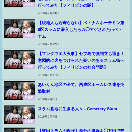
行ってみた【フィリピンの闇】
未分類
2019年9月13日
【現地人も近寄らない】ベトナムホーチミン第
8区スラムに潜入したらカ◯アゲされたinベト
ナム
未分類
2019年9月12日
【マンダウエ大火事】セブ島で強制立ち退き！
意図的に火をつけられた疑いのあるスラム街へ
行ってみた【フィリピンの社会問題】
未分類
2019年9月11日
あいりん地区の全て。西成区ホームレス達を突
撃取材
未分類
2019年9月8日
スラム墓地に生きる人々 - Cemetery Slum
2019年9月7日
未分類
【貧困スラムの現状】自分の臓器を◯万円で売