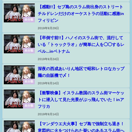
【感動!!】セブ島のスラム街出身のストリート
チルドレンだけのオーケストラの活動に感激in
フィリピン
未分類
2019年9月29日
【卒倒寸前!!】ハノイのスラム街で、流行して
いる「トゥックラオ」が簡単に人を◯◯するレ
ベル...inベトナム
未分類
2019年9月24日
深夜の西成あいりん地区で昭和レトロなカップ
麺の自販機で〆！
未分類
2019年9月14日
【衝撃映像】イスラム教国のスラム街マーケッ
トに潜入して見た光景がぶっ飛んでいた！inア
フリカ
未分類
2019年9月14日
【マンダウエ大火事】セブ島で強制立ち退き！
意図的に火をつけられた疑いのあるスラム街へ