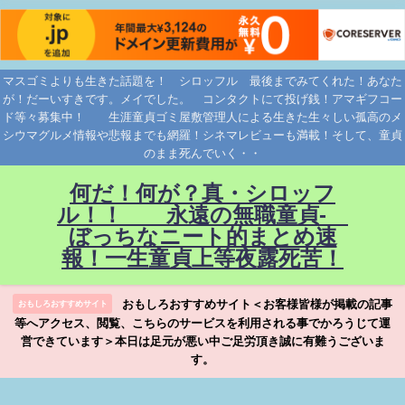
マスゴミよりも生きた話題を！ シロッフル 最後までみてくれた！あなた
が！だーいすきです。メイでした。 コンタクトにて投げ銭！アマギフコー
ド等々募集中！ 生涯童貞ゴミ屋敷管理人による生きた生々しい孤高のメ
シウマグルメ情報や悲報までも網羅！シネマレビューも満載！そして、童貞
のまま死んでいく・・
何だ！何が？真・シロッフ
ル！！ 永遠の無職童貞-
ぼっちなニート的まとめ速
報！一生童貞上等夜露死苦！
おもしろおすすめサイト＜お客様皆様が掲載の記事
おもしろおすすめサイト
等へアクセス、閲覧、こちらのサービスを利用される事でかろうじて運
営できています＞本日は足元が悪い中ご足労頂き誠に有難うございま
す。