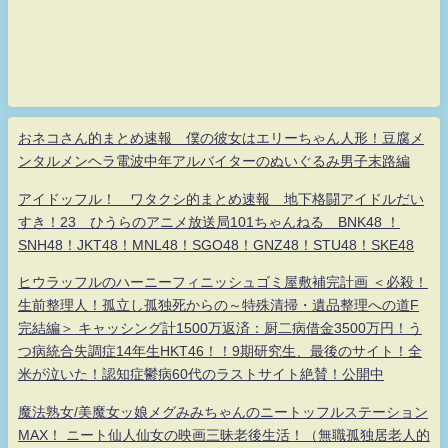
おネコさん的まとめ速報 僕の彼女はエリーちゃん人形！豆腐メ
ンタルメンヘラ電波中年アルバイターのぬいぐるみ男子末路編
アイドッフル！ ワタクシ的まとめ速報 地下格闘アイドルだい
すき！23 ひうらのアニメ放送局101ちゃんねる BNK48 ！
SNH48！JKT48！MNL48！SGO48！GNZ48！STU48！SKE48
ヒウラッフルのハーニーフィニッシュゴミ屋敷補完計画 ＜必殺！
生前整理人！孤立し孤独死からの～特殊清掃・遺品整理への道F
完結編＞ キャッシング計1500万返済：厨二病借金3500万円！う
つ病統合失調症14年生HKT46！！9期研究生、最後のサイト！全
米が泣いた！認知症鬱病60代のラストサイト絶賛！公開中
魔法熟女/美魔女ッ娘メグみみちゃんのニートッフルステーション
MAX！ ニート仙人仙女の映画三昧老後生活！（無職孤独居老人的