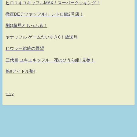
ヒロユキユキッフルMAX！スーパークッキング！
徹夜DEテツヤッフル!！レトロ館2号店！
剛Q超児ともっふる！
ヤナッフル ゲームだいすき6！放送局
ヒウラー総統の野望
三代目 ユキユキッフル 花のひうら組! 見参！
魁!!アイドル塾!
t112