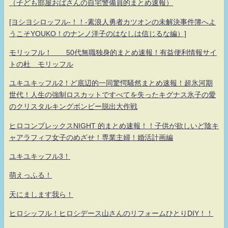
（子ども部屋おばさんの自宅警備員的まとめ速報）
[ヨシヨシロッフル-！！-素浪人勇者カツオンの未解決事件簿へよ
うこそYOUKO！のナンノ洋子のはなしは信じるな編）]
モリッフル！ 50代無職独身的まとめ速報！有益便利情報サイ
トの杜 モリッフル
ユキユキッフル2！ど底辺的一同驚愕騒然まとめ速報！超氷河期
世代！人生の強制ロスカットですべてを失ったキグナス氷子の愛
のクリスタルキングボンビー脱出大作戦
ヒロコンプレックスNIGHT 的まとめ速報！！子供が欲しいど陰キ
ャアラフィフ女子のめざせ！専業主婦！婚活計画編
ユキユキッフル3！
萌えっふる！
天にまします我ら！
ヒロシッフル！ヒロシデース山さんのリフォームひとりDIY！！