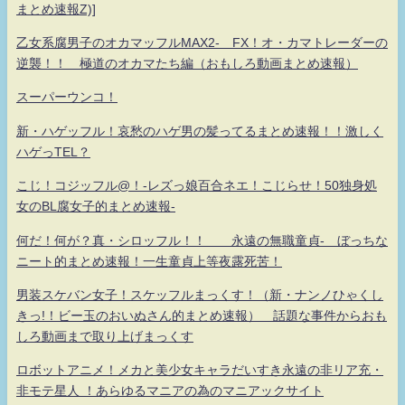
まとめ速報Z)]
乙女系腐男子のオカマッフルMAX2- FX！オ・カマトレーダーの
逆襲！！ 極道のオカマたち編（おもしろ動画まとめ速報）
スーパーウンコ！
新・ハゲッフル！哀愁のハゲ男の髪ってるまとめ速報！！激しく
ハゲっTEL？
こじ！コジッフル@！-レズっ娘百合ネエ！こじらせ！50独身処
女のBL腐女子的まとめ速報-
何だ！何が？真・シロッフル！！ 永遠の無職童貞- ぼっちな
ニート的まとめ速報！一生童貞上等夜露死苦！
男装スケバン女子！スケッフルまっくす！（新・ナンノひゃくし
きっ!！ビー玉のおいぬさん的まとめ速報） 話題な事件からおも
しろ動画まで取り上げまっくす
ロボットアニメ！メカと美少女キャラだいすき永遠の非リア充・
非モテ星人 ！あらゆるマニアの為のマニアックサイト