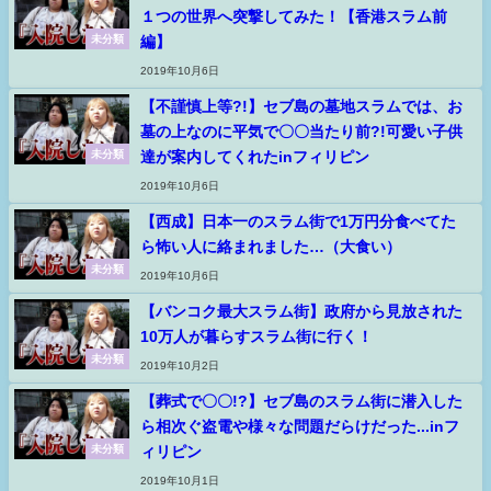
１つの世界へ突撃してみた！【香港スラム前
編】
未分類
2019年10月6日
【不謹慎上等?!】セブ島の墓地スラムでは、お
墓の上なのに平気で〇〇当たり前?!可愛い子供
達が案内してくれたinフィリピン
未分類
2019年10月6日
【西成】日本一のスラム街で1万円分食べてた
ら怖い人に絡まれました…（大食い）
未分類
2019年10月6日
【バンコク最大スラム街】政府から見放された
10万人が暮らすスラム街に行く！
未分類
2019年10月2日
【葬式で〇〇!?】セブ島のスラム街に潜入した
ら相次ぐ盗電や様々な問題だらけだった...inフ
ィリピン
未分類
2019年10月1日