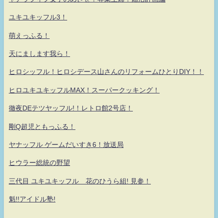
ユキユキッフル3！
萌えっふる！
天にまします我ら！
ヒロシッフル！ヒロシデース山さんのリフォームひとりDIY！！
ヒロユキユキッフルMAX！スーパークッキング！
徹夜DEテツヤッフル!！レトロ館2号店！
剛Q超児ともっふる！
ヤナッフル ゲームだいすき6！放送局
ヒウラー総統の野望
三代目 ユキユキッフル 花のひうら組! 見参！
魁!!アイドル塾!