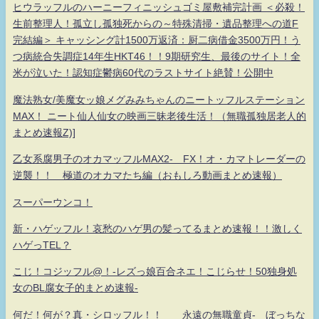
ヒウラッフルのハーニーフィニッシュゴミ屋敷補完計画 ＜必殺！
生前整理人！孤立し孤独死からの～特殊清掃・遺品整理への道F
完結編＞ キャッシング計1500万返済：厨二病借金3500万円！う
つ病統合失調症14年生HKT46！！9期研究生、最後のサイト！全
米が泣いた！認知症鬱病60代のラストサイト絶賛！公開中
魔法熟女/美魔女ッ娘メグみみちゃんのニートッフルステーション
MAX！ ニート仙人仙女の映画三昧老後生活！（無職孤独居老人的
まとめ速報Z)]
乙女系腐男子のオカマッフルMAX2- FX！オ・カマトレーダーの
逆襲！！ 極道のオカマたち編（おもしろ動画まとめ速報）
スーパーウンコ！
新・ハゲッフル！哀愁のハゲ男の髪ってるまとめ速報！！激しく
ハゲっTEL？
こじ！コジッフル@！-レズっ娘百合ネエ！こじらせ！50独身処
女のBL腐女子的まとめ速報-
何だ！何が？真・シロッフル！！ 永遠の無職童貞- ぼっちな