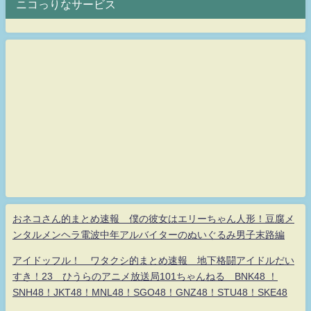
ニコっりなサービス
おネコさん的まとめ速報 僕の彼女はエリーちゃん人形！豆腐メ
ンタルメンヘラ電波中年アルバイターのぬいぐるみ男子末路編
アイドッフル！ ワタクシ的まとめ速報 地下格闘アイドルだい
すき！23 ひうらのアニメ放送局101ちゃんねる BNK48 ！
SNH48！JKT48！MNL48！SGO48！GNZ48！STU48！SKE48