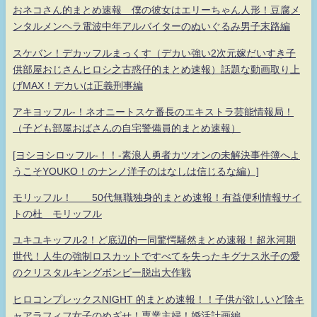
おネコさん的まとめ速報 僕の彼女はエリーちゃん人形！豆腐メ
ンタルメンヘラ電波中年アルバイターのぬいぐるみ男子末路編
スケバン！デカッフルまっくす（デカい強い2次元嫁だいすき子
供部屋おじさんヒロシ之古惑仔的まとめ速報）話題な動画取り上
げMAX！デカいは正義刑事編
アキヨッフル-！ネオニートスケ番長のエキストラ芸能情報局！
（子ども部屋おばさんの自宅警備員的まとめ速報）
[ヨシヨシロッフル-！！-素浪人勇者カツオンの未解決事件簿へよ
うこそYOUKO！のナンノ洋子のはなしは信じるな編）]
モリッフル！ 50代無職独身的まとめ速報！有益便利情報サイ
トの杜 モリッフル
ユキユキッフル2！ど底辺的一同驚愕騒然まとめ速報！超氷河期
世代！人生の強制ロスカットですべてを失ったキグナス氷子の愛
のクリスタルキングボンビー脱出大作戦
ヒロコンプレックスNIGHT 的まとめ速報！！子供が欲しいど陰キ
ャアラフィフ女子のめざせ！専業主婦！婚活計画編