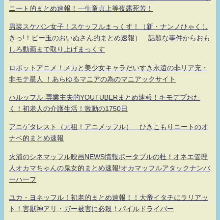
ニート的まとめ速報！一生童貞上等夜露死苦！
男装スケバン女子！スケッフルまっくす！（新・ナンノひゃくし
きっ!！ビー玉のおいぬさん的まとめ速報） 話題な事件からおも
しろ動画まで取り上げまっくす
ロボットアニメ！メカと美少女キャラだいすき永遠の非リア充・
非モテ星人 ！あらゆるマニアの為のマニアックサイト
ハルッフル-専業主夫的YOUTUBERまとめ速報！キモデブおた
く！初老人の介護生活！激動の1750日
アニゲタレスト（元祖！アニメッフル） ひきこもりニートのオ
ナベ的まとめ速報
火浦のシネマッフル映画NEWS情報ポータブルの杜！オネエ管理
人オカマちゃんの鬼女的まとめ速報!オカマッフルアタックナンバ
ーハーフ
ユカ・ヨネッフル！初老的まとめ速報！！大帝イタチにラリアッ
ト！害獣神アリ・ガー被害に必殺！パイルドライバー