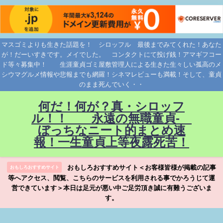
マスゴミよりも生きた話題を！ シロッフル 最後までみてくれた！あなた
が！だーいすきです。メイでした。 コンタクトにて投げ銭！アマギフコー
ド等々募集中！ 生涯童貞ゴミ屋敷管理人による生きた生々しい孤高のメ
シウマグルメ情報や悲報までも網羅！シネマレビューも満載！そして、童貞
のまま死んでいく・・
何だ！何が？真・シロッフ
ル！！ 永遠の無職童貞-
ぼっちなニート的まとめ速
報！一生童貞上等夜露死苦！
おもしろおすすめサイト＜お客様皆様が掲載の記事
おもしろおすすめサイト
等へアクセス、閲覧、こちらのサービスを利用される事でかろうじて運
営できています＞本日は足元が悪い中ご足労頂き誠に有難うございま
す。