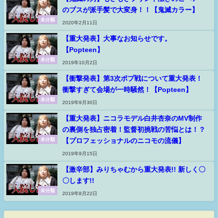
のブスが派手髪で大変身！！【鬼滅カラー】
未分類
2020年2月11日
【重大発表】大事なお知らせです。
【Popteen】
未分類
2019年10月2日
【衝撃発表】第3次ポプ戦について重大発表！
衝撃すぎて会場が一時騒然！【Popteen】
未分類
2019年9月30日
【重大発表】ニコラモデル白井杏奈のMV制作
の裏側を独占密着！監督初挑戦の苦悩とは！？
【プロフェッショナルのニコモの流儀】
未分類
2019年9月15日
【激辛部】みりちゃむから重大発表!! 新しく〇
〇します!!
未分類
2019年8月22日