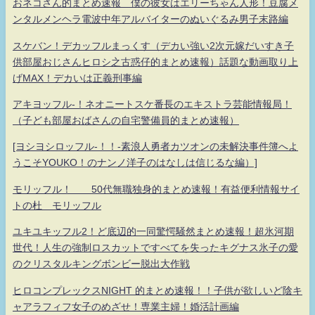
おネコさん的まとめ速報 僕の彼女はエリーちゃん人形！豆腐メ
ンタルメンヘラ電波中年アルバイターのぬいぐるみ男子末路編
スケバン！デカッフルまっくす（デカい強い2次元嫁だいすき子
供部屋おじさんヒロシ之古惑仔的まとめ速報）話題な動画取り上
げMAX！デカいは正義刑事編
アキヨッフル-！ネオニートスケ番長のエキストラ芸能情報局！
（子ども部屋おばさんの自宅警備員的まとめ速報）
[ヨシヨシロッフル-！！-素浪人勇者カツオンの未解決事件簿へよ
うこそYOUKO！のナンノ洋子のはなしは信じるな編）]
モリッフル！ 50代無職独身的まとめ速報！有益便利情報サイ
トの杜 モリッフル
ユキユキッフル2！ど底辺的一同驚愕騒然まとめ速報！超氷河期
世代！人生の強制ロスカットですべてを失ったキグナス氷子の愛
のクリスタルキングボンビー脱出大作戦
ヒロコンプレックスNIGHT 的まとめ速報！！子供が欲しいど陰キ
ャアラフィフ女子のめざせ！専業主婦！婚活計画編