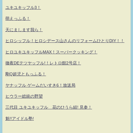
ユキユキッフル3！
萌えっふる！
天にまします我ら！
ヒロシッフル！ヒロシデース山さんのリフォームひとりDIY！！
ヒロユキユキッフルMAX！スーパークッキング！
徹夜DEテツヤッフル!！レトロ館2号店！
剛Q超児ともっふる！
ヤナッフル ゲームだいすき6！放送局
ヒウラー総統の野望
三代目 ユキユキッフル 花のひうら組! 見参！
魁!!アイドル塾!