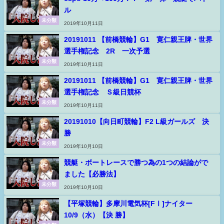
ル
未分類
2019年10月11日
20191011 【前橋競輪】G1 寛仁親王牌・世界
選手権記念 2R 一次予選
未分類
2019年10月11日
20191011 【前橋競輪】G1 寛仁親王牌・世界
選手権記念 Ｓ級日競杯
未分類
2019年10月11日
20191010【向日町競輪】F2 L級ガールズ 決
勝
未分類
2019年10月10日
競艇・ボートレースで勝つ為の1つの結論がで
ました【必勝法】
未分類
2019年10月10日
【平塚競輪】多摩川電気杯[FⅠ]ナイター
10/9（水）【決 勝】