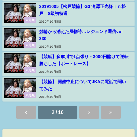
20191005【松戸競輪】G3 滝澤正光杯ｉｎ松
戸 S級初特選
未分類
2019年10月5日
競輪から消えた風物詩…レジェンド通信vol
330
未分類
2019年10月5日
【競艇】多摩川で1点張り・3000円賭けて逆転
勝ちした【ボートレース】
未分類
2019年10月5日
【競輪】 開催中止についてJKAに電話で聞い
てみた
未分類
2019年10月5日
2 / 10