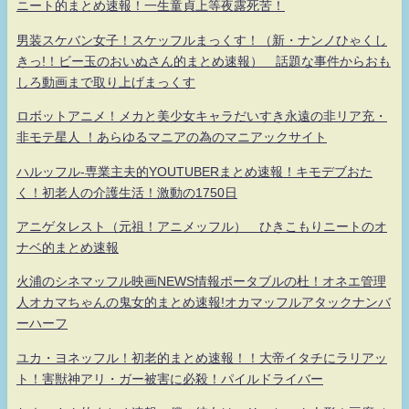
ニート的まとめ速報！一生童貞上等夜露死苦！
男装スケバン女子！スケッフルまっくす！（新・ナンノひゃくし
きっ!！ビー玉のおいぬさん的まとめ速報） 話題な事件からおも
しろ動画まで取り上げまっくす
ロボットアニメ！メカと美少女キャラだいすき永遠の非リア充・
非モテ星人 ！あらゆるマニアの為のマニアックサイト
ハルッフル-専業主夫的YOUTUBERまとめ速報！キモデブおた
く！初老人の介護生活！激動の1750日
アニゲタレスト（元祖！アニメッフル） ひきこもりニートのオ
ナベ的まとめ速報
火浦のシネマッフル映画NEWS情報ポータブルの杜！オネエ管理
人オカマちゃんの鬼女的まとめ速報!オカマッフルアタックナンバ
ーハーフ
ユカ・ヨネッフル！初老的まとめ速報！！大帝イタチにラリアッ
ト！害獣神アリ・ガー被害に必殺！パイルドライバー