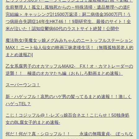
ヒウラッフルのハーニーフィニッシュゴミ屋敷補完計画 ＜必殺！
生前整理人！孤立し孤独死からの～特殊清掃・遺品整理への道F
完結編＞ キャッシング計1500万返済：厨二病借金3500万円！う
つ病統合失調症14年生HKT46！！9期研究生、最後のサイト！全
米が泣いた！認知症鬱病60代のラストサイト絶賛！公開中
魔法熟女/美魔女ッ娘メグみみちゃんのニートッフルステーション
MAX！ ニート仙人仙女の映画三昧老後生活！（無職孤独居老人的
まとめ速報Z)]
乙女系腐男子のオカマッフルMAX2- FX！オ・カマトレーダーの
逆襲！！ 極道のオカマたち編（おもしろ動画まとめ速報）
スーパーウンコ！
新・ハゲッフル！哀愁のハゲ男の髪ってるまとめ速報！！激しく
ハゲっTEL？
こじ！コジッフル@！-レズっ娘百合ネエ！こじらせ！50独身処
女のBL腐女子的まとめ速報-
何だ！何が？真・シロッフル！！ 永遠の無職童貞- ぼっちな