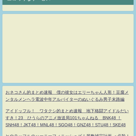
おネコさん的まとめ速報 僕の彼女はエリーちゃん人形！豆腐メ
ンタルメンヘラ電波中年アルバイターのぬいぐるみ男子末路編
アイドッフル！ ワタクシ的まとめ速報 地下格闘アイドルだい
すき！23 ひうらのアニメ放送局101ちゃんねる BNK48 ！
SNH48！JKT48！MNL48！SGO48！GNZ48！STU48！SKE48