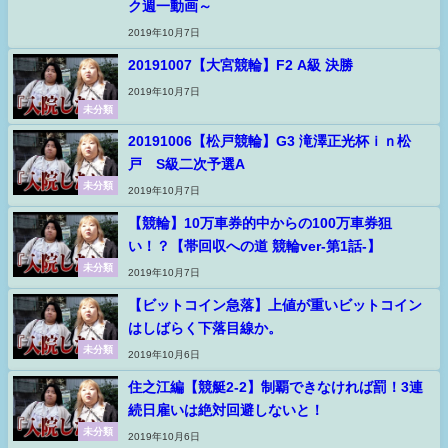
ク週一動画～
2019年10月7日
20191007【大宮競輪】F2 A級 決勝
2019年10月7日
未分類
20191006【松戸競輪】G3 滝澤正光杯ｉｎ松
戸 S級二次予選A
未分類
2019年10月7日
【競輪】10万車券的中からの100万車券狙
い！？【帯回収への道 競輪ver-第1話-】
未分類
2019年10月7日
【ビットコイン急落】上値が重いビットコイン
はしばらく下落目線か。
未分類
2019年10月6日
住之江編【競艇2-2】制覇できなければ罰！3連
続日雇いは絶対回避しないと！
未分類
2019年10月6日