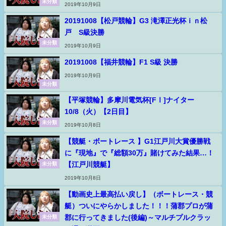
未分類
2019年10月9日
20191008【松戸競輪】G3 滝澤正光杯ｉｎ松
戸 S級決勝
未分類
2019年10月9日
20191008【福井競輪】F1 S級 決勝
2019年10月9日
未分類
【平塚競輪】多摩川電気杯[FⅠ]ナイター
10/8（火）【2日目】
未分類
2019年10月8日
【競艇・ボートレース 】G1江戸川大賞優勝戦
に『現地』で『総額30万』賭けてみた結果…！
【江戸川競艇】
未分類
2019年10月8日
【動画史上最高払い戻し】（ボートレース・競
艇）ついにやらかしました！！！蒲郡プロが蒲
郡に行ってきました(後編)～マルチプルクラッ
未分類