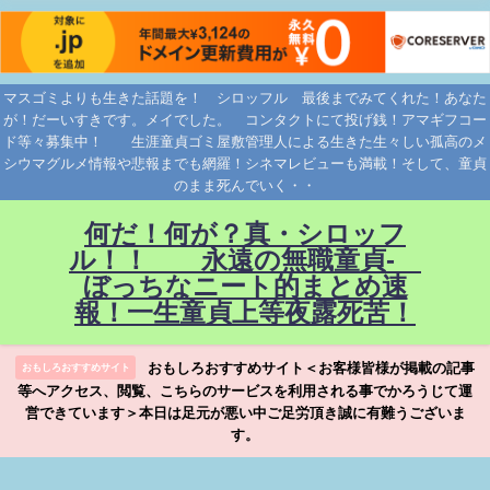
マスゴミよりも生きた話題を！ シロッフル 最後までみてくれた！あなた
が！だーいすきです。メイでした。 コンタクトにて投げ銭！アマギフコー
ド等々募集中！ 生涯童貞ゴミ屋敷管理人による生きた生々しい孤高のメ
シウマグルメ情報や悲報までも網羅！シネマレビューも満載！そして、童貞
のまま死んでいく・・
何だ！何が？真・シロッフ
ル！！ 永遠の無職童貞-
ぼっちなニート的まとめ速
報！一生童貞上等夜露死苦！
おもしろおすすめサイト＜お客様皆様が掲載の記事
おもしろおすすめサイト
等へアクセス、閲覧、こちらのサービスを利用される事でかろうじて運
営できています＞本日は足元が悪い中ご足労頂き誠に有難うございま
す。