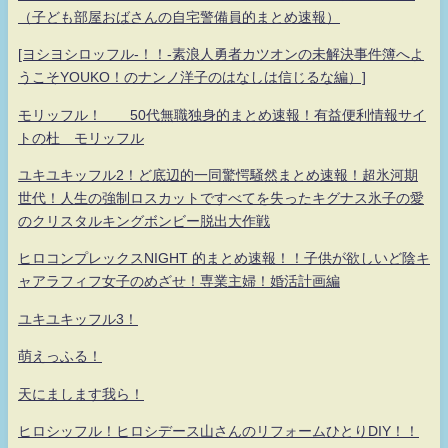
（子ども部屋おばさんの自宅警備員的まとめ速報）
[ヨシヨシロッフル-！！-素浪人勇者カツオンの未解決事件簿へよ
うこそYOUKO！のナンノ洋子のはなしは信じるな編）]
モリッフル！ 50代無職独身的まとめ速報！有益便利情報サイ
トの杜 モリッフル
ユキユキッフル2！ど底辺的一同驚愕騒然まとめ速報！超氷河期
世代！人生の強制ロスカットですべてを失ったキグナス氷子の愛
のクリスタルキングボンビー脱出大作戦
ヒロコンプレックスNIGHT 的まとめ速報！！子供が欲しいど陰キ
ャアラフィフ女子のめざせ！専業主婦！婚活計画編
ユキユキッフル3！
萌えっふる！
天にまします我ら！
ヒロシッフル！ヒロシデース山さんのリフォームひとりDIY！！