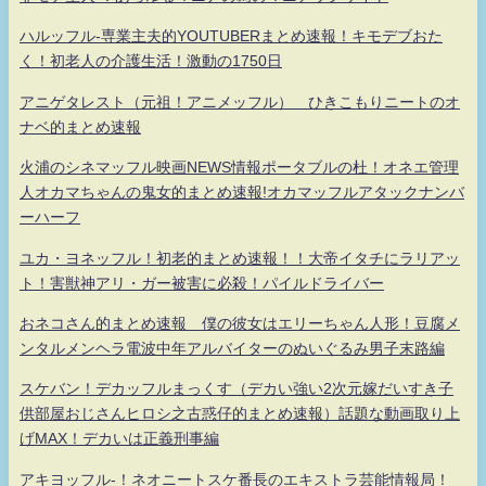
ハルッフル-専業主夫的YOUTUBERまとめ速報！キモデブおた
く！初老人の介護生活！激動の1750日
アニゲタレスト（元祖！アニメッフル） ひきこもりニートのオ
ナベ的まとめ速報
火浦のシネマッフル映画NEWS情報ポータブルの杜！オネエ管理
人オカマちゃんの鬼女的まとめ速報!オカマッフルアタックナンバ
ーハーフ
ユカ・ヨネッフル！初老的まとめ速報！！大帝イタチにラリアッ
ト！害獣神アリ・ガー被害に必殺！パイルドライバー
おネコさん的まとめ速報 僕の彼女はエリーちゃん人形！豆腐メ
ンタルメンヘラ電波中年アルバイターのぬいぐるみ男子末路編
スケバン！デカッフルまっくす（デカい強い2次元嫁だいすき子
供部屋おじさんヒロシ之古惑仔的まとめ速報）話題な動画取り上
げMAX！デカいは正義刑事編
アキヨッフル-！ネオニートスケ番長のエキストラ芸能情報局！