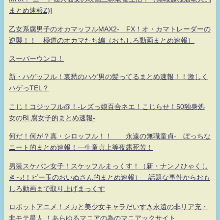
まとめ速報Z)]
乙女系腐男子のオカマッフルMAX2- FX！オ・カマトレーダーの
逆襲！！ 極道のオカマたち編（おもしろ動画まとめ速報）
スーパーウンコ！
新・ハゲッフル！哀愁のハゲ男の髪ってるまとめ速報！！激しく
ハゲっTEL？
こじ！コジッフル@！-レズっ娘百合ネエ！こじらせ！50独身処
女のBL腐女子的まとめ速報-
何だ！何が？真・シロッフル！！ 永遠の無職童貞- ぼっちな
ニート的まとめ速報！一生童貞上等夜露死苦！
男装スケバン女子！スケッフルまっくす！（新・ナンノひゃくし
きっ!！ビー玉のおいぬさん的まとめ速報） 話題な事件からおも
しろ動画まで取り上げまっくす
ロボットアニメ！メカと美少女キャラだいすき永遠の非リア充・
非モテ星人 ！あらゆるマニアの為のマニアックサイト