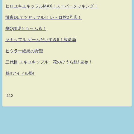
ヒロユキユキッフルMAX！スーパークッキング！
徹夜DEテツヤッフル!！レトロ館2号店！
剛Q超児ともっふる！
ヤナッフル ゲームだいすき6！放送局
ヒウラー総統の野望
三代目 ユキユキッフル 花のひうら組! 見参！
魁!!アイドル塾!
t112