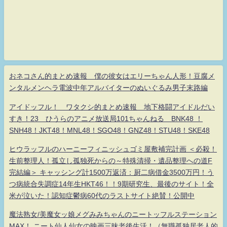
おネコさん的まとめ速報 僕の彼女はエリーちゃん人形！豆腐メ
ンタルメンヘラ電波中年アルバイターのぬいぐるみ男子末路編
アイドッフル！ ワタクシ的まとめ速報 地下格闘アイドルだい
すき！23 ひうらのアニメ放送局101ちゃんねる BNK48 ！
SNH48！JKT48！MNL48！SGO48！GNZ48！STU48！SKE48
ヒウラッフルのハーニーフィニッシュゴミ屋敷補完計画 ＜必殺！
生前整理人！孤立し孤独死からの～特殊清掃・遺品整理への道F
完結編＞ キャッシング計1500万返済：厨二病借金3500万円！う
つ病統合失調症14年生HKT46！！9期研究生、最後のサイト！全
米が泣いた！認知症鬱病60代のラストサイト絶賛！公開中
魔法熟女/美魔女ッ娘メグみみちゃんのニートッフルステーション
MAX！ ニート仙人仙女の映画三昧老後生活！（無職孤独居老人的