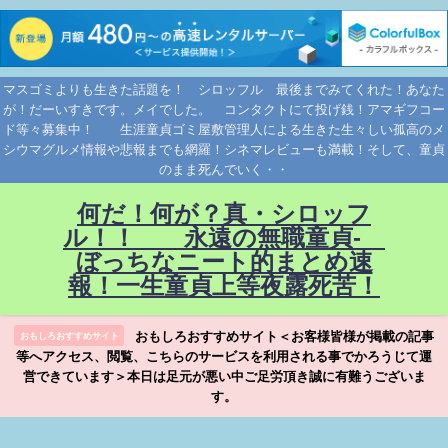
マスゴミよりも生きた話題を！ シロッフル 最後までみてくれた！あなた
が！だーいすきです。メイでした。 コンタクトにて投げ銭！アマギフコー
ド等々募集中！ 生涯童貞ゴミ屋敷管理人による生きた生々しい孤高のメ
シウマグルメ情報や悲報までも網羅！シネマレビューも満載！そして、童貞
のまま死んでいく・・
何だ！何が？真・シロッフ
ル！！ 永遠の無職童貞-
ぼっちなニート的まとめ速
報！一生童貞上等夜露死苦！
おもしろおすすめサイト＜お客様皆様が掲載の記事
おもしろおすすめサイト
等へアクセス、閲覧、こちらのサービスを利用される事でかろうじて運
営できています＞本日は足元が悪い中ご足労頂き誠に有難うございま
す。