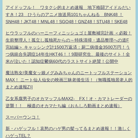
アイドッフル！ ワタクシ的まとめ速報 地下格闘アイドルだい
すき！23 ひうらのアニメ放送局101ちゃんねる BNK48 ！
SNH48！JKT48！MNL48！SGO48！GNZ48！STU48！SKE48
ヒウラッフルのハーニーフィニッシュゴミ屋敷補完計画 ＜必殺！
生前整理人！孤立し孤独死からの～特殊清掃・遺品整理への道F
完結編＞ キャッシング計1500万返済：厨二病借金3500万円！う
つ病統合失調症14年生HKT46！！9期研究生、最後のサイト！全
米が泣いた！認知症鬱病60代のラストサイト絶賛！公開中
魔法熟女/美魔女ッ娘メグみみちゃんのニートッフルステーション
MAX！ ニート仙人仙女の映画三昧老後生活！（無職孤独居老人的
まとめ速報Z)]
乙女系腐男子のオカマッフルMAX2- FX！オ・カマトレーダーの
逆襲！！ 極道のオカマたち編（おもしろ動画まとめ速報）
スーパーウンコ！
新・ハゲッフル！哀愁のハゲ男の髪ってるまとめ速報！！激しく
ハゲっTEL？