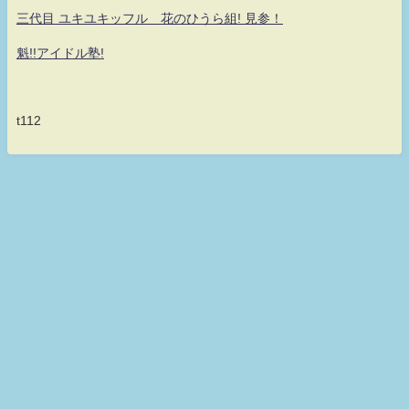
三代目 ユキユキッフル 花のひうら組! 見参！
魁!!アイドル塾!
t112
何だ！何が？真・シロッフル！！童貞なのに魔法が使えない！ 永遠の無