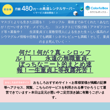
マスゴミよりも生きた話題を！ シロッフル 最後までみてくれた！あなた
が！だーいすきです。メイでした。 コンタクトにて投げ銭！アマギフコー
ド等々募集中！ 生涯童貞ゴミ屋敷管理人による生きた生々しい孤高のメ
シウマグルメ情報や悲報までも網羅！シネマレビューも満載！そして、童貞
のまま死んでいく・・
何だ！何が？真・シロッフ
ル！！ 永遠の無職童貞-
ぼっちなニート的まとめ速
報！一生童貞上等夜露死苦！
おもしろおすすめサイト＜お客様皆様が掲載の記事
おもしろおすすめサイト
等へアクセス、閲覧、こちらのサービスを利用される事でかろうじて運
営できています＞本日は足元が悪い中ご足労頂き誠に有難うございま
す。