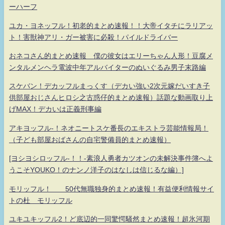
ーハーフ
ユカ・ヨネッフル！初老的まとめ速報！！大帝イタチにラリアッ
ト！害獣神アリ・ガー被害に必殺！パイルドライバー
おネコさん的まとめ速報 僕の彼女はエリーちゃん人形！豆腐メ
ンタルメンヘラ電波中年アルバイターのぬいぐるみ男子末路編
スケバン！デカッフルまっくす（デカい強い2次元嫁だいすき子
供部屋おじさんヒロシ之古惑仔的まとめ速報）話題な動画取り上
げMAX！デカいは正義刑事編
アキヨッフル-！ネオニートスケ番長のエキストラ芸能情報局！
（子ども部屋おばさんの自宅警備員的まとめ速報）
[ヨシヨシロッフル-！！-素浪人勇者カツオンの未解決事件簿へよ
うこそYOUKO！のナンノ洋子のはなしは信じるな編）]
モリッフル！ 50代無職独身的まとめ速報！有益便利情報サイ
トの杜 モリッフル
ユキユキッフル2！ど底辺的一同驚愕騒然まとめ速報！超氷河期