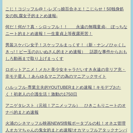
こじ！コジッフル@！-レズっ娘百合ネエ！こじらせ！50独身処
女のBL腐女子的まとめ速報-
何だ！何が？真・シロッフル！！ 永遠の無職童貞- ぼっちな
ニート的まとめ速報！一生童貞上等夜露死苦！
男装スケバン女子！スケッフルまっくす！（新・ナンノひゃくし
きっ!！ビー玉のおいぬさん的まとめ速報） 話題な事件からおも
しろ動画まで取り上げまっくす
ロボットアニメ！メカと美少女キャラだいすき永遠の非リア充・
非モテ星人 ！あらゆるマニアの為のマニアックサイト
ハルッフル-専業主夫的YOUTUBERまとめ速報！キモデブおた
く！初老人の介護生活！激動の1750日
アニゲタレスト（元祖！アニメッフル） ひきこもりニートのオ
ナベ的まとめ速報
火浦のシネマッフル映画NEWS情報ポータブルの杜！オネエ管理
人オカマちゃんの鬼女的まとめ速報!オカマッフルアタックナンバ