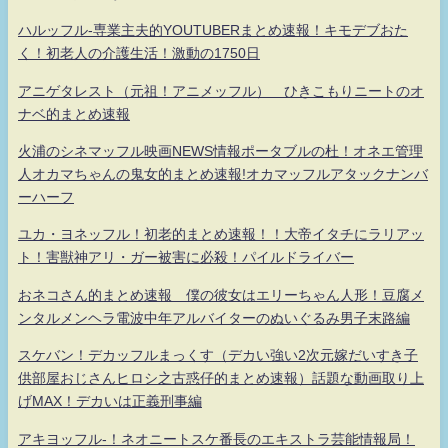
ハルッフル-専業主夫的YOUTUBERまとめ速報！キモデブおた
く！初老人の介護生活！激動の1750日
アニゲタレスト（元祖！アニメッフル） ひきこもりニートのオ
ナベ的まとめ速報
火浦のシネマッフル映画NEWS情報ポータブルの杜！オネエ管理
人オカマちゃんの鬼女的まとめ速報!オカマッフルアタックナンバ
ーハーフ
ユカ・ヨネッフル！初老的まとめ速報！！大帝イタチにラリアッ
ト！害獣神アリ・ガー被害に必殺！パイルドライバー
おネコさん的まとめ速報 僕の彼女はエリーちゃん人形！豆腐メ
ンタルメンヘラ電波中年アルバイターのぬいぐるみ男子末路編
スケバン！デカッフルまっくす（デカい強い2次元嫁だいすき子
供部屋おじさんヒロシ之古惑仔的まとめ速報）話題な動画取り上
げMAX！デカいは正義刑事編
アキヨッフル-！ネオニートスケ番長のエキストラ芸能情報局！