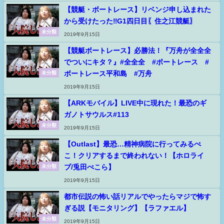
【競艇・ボートレース】リベンジ申し込まれた
から受けたった‼︎G1四日目〖住之江競艇〗
未分類
2019年9月15日
【競艇ボートレース】必勝法！『万舟が全全全
でついにキタ？』#全全全 #ボートレース #
ボートレース平和島 #万舟
未分類
2019年9月15日
【ARKモバイル】LIVE中に現れた！最恐のギ
ガノトサウルス#113
未分類
2019年9月15日
【Outlast】最恐…精神病院に行ってみるぺ
こ！クリアするまで終われない！【ホロライ
ブ/兎田ぺこら】
未分類
2019年9月15日
都市伝説の怖い話リアルでやったらマジで怖す
ぎる説【モニタリング】【ラファエル】
未分類
2019年9月15日