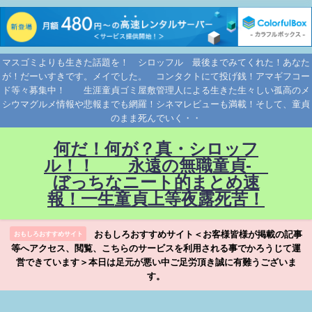
マスゴミよりも生きた話題を！ シロッフル 最後までみてくれた！あなた
が！だーいすきです。メイでした。 コンタクトにて投げ銭！アマギフコー
ド等々募集中！ 生涯童貞ゴミ屋敷管理人による生きた生々しい孤高のメ
シウマグルメ情報や悲報までも網羅！シネマレビューも満載！そして、童貞
のまま死んでいく・・
何だ！何が？真・シロッフ
ル！！ 永遠の無職童貞-
ぼっちなニート的まとめ速
報！一生童貞上等夜露死苦！
おもしろおすすめサイト＜お客様皆様が掲載の記事
おもしろおすすめサイト
等へアクセス、閲覧、こちらのサービスを利用される事でかろうじて運
営できています＞本日は足元が悪い中ご足労頂き誠に有難うございま
す。