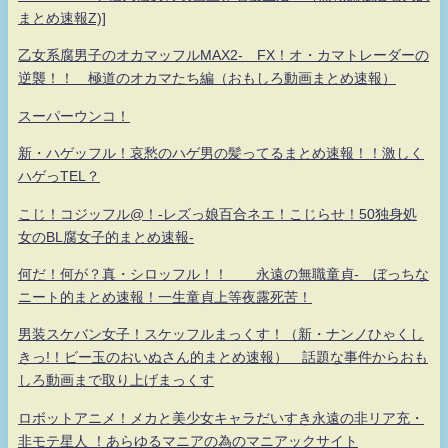
まとめ速報Z)]
乙女系腐男子のオカマッフルMAX2- FX！オ・カマトレーダーの
逆襲！！ 極道のオカマたち編（おもしろ動画まとめ速報）
スーパーウンコ！
新・ハゲッフル！哀愁のハゲ男の髪ってるまとめ速報！！激しく
ハゲっTEL？
こじ！コジッフル@！-レズっ娘百合ネエ！こじらせ！50独身処
女のBL腐女子的まとめ速報-
何だ！何が？真・シロッフル！！ 永遠の無職童貞- ぼっちな
ニート的まとめ速報！一生童貞上等夜露死苦！
男装スケバン女子！スケッフルまっくす！（新・ナンノひゃくし
きっ!！ビー玉のおいぬさん的まとめ速報） 話題な事件からおも
しろ動画まで取り上げまっくす
ロボットアニメ！メカと美少女キャラだいすき永遠の非リア充・
非モテ星人 ！あらゆるマニアの為のマニアックサイト