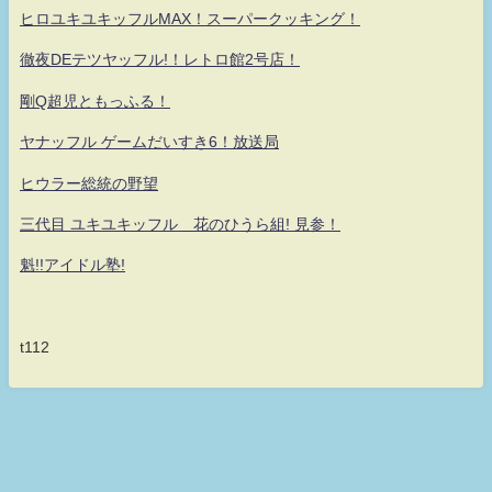
ヒロユキユキッフルMAX！スーパークッキング！
徹夜DEテツヤッフル!！レトロ館2号店！
剛Q超児ともっふる！
ヤナッフル ゲームだいすき6！放送局
ヒウラー総統の野望
三代目 ユキユキッフル 花のひうら組! 見参！
魁!!アイドル塾!
t112