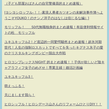
（子ども部屋おばさんの自宅警備員的まとめ速報）
[ヨシヨシロッフル-！！-素浪人勇者カツオンの未解決事件簿へよ
うこそYOUKO！のナンノ洋子のはなしは信じるな編）]
モリッフル！ 50代無職独身的まとめ速報！有益便利情報サイ
トの杜 モリッフル
ユキユキッフル2！ど底辺的一同驚愕騒然まとめ速報！超氷河期
世代！人生の強制ロスカットですべてを失ったキグナス氷子の愛
のクリスタルキングボンビー脱出大作戦
ヒロコンプレックスNIGHT 的まとめ速報！！子供が欲しいど陰キ
ャアラフィフ女子のめざせ！専業主婦！婚活計画編
ユキユキッフル3！
萌えっふる！
天にまします我ら！
ヒロシッフル！ヒロシデース山さんのリフォームひとりDIY！！