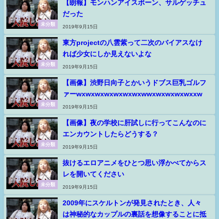
【朗報】モンハンアイスボーン、サルゲッチュ
だった
未分類
2019年9月15日
東方projectの八雲紫って二次のバイアスなけ
れば少女にしか見えないよな
未分類
2019年9月15日
【画像】渋野日向子とかいうドブス巨乳ゴルフ
ァーwxwxwxwxwxwxwxwwxwxwxwxwxxw
未分類
2019年9月15日
【画像】夜の学校に肝試しに行ってこんなのに
エンカウントしたらどうする？
未分類
2019年9月15日
抜けるエロアニメをひとつ思い浮かべてからス
レを開いてください
未分類
2019年9月15日
2009年にスケルトンが発見されたとき、人々
は神秘的なカップルの裏話を想像することに抵