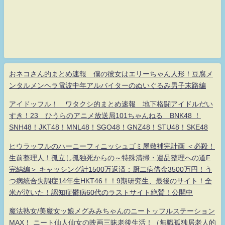
おネコさん的まとめ速報 僕の彼女はエリーちゃん人形！豆腐メ
ンタルメンヘラ電波中年アルバイターのぬいぐるみ男子末路編
アイドッフル！ ワタクシ的まとめ速報 地下格闘アイドルだい
すき！23 ひうらのアニメ放送局101ちゃんねる BNK48 ！
SNH48！JKT48！MNL48！SGO48！GNZ48！STU48！SKE48
ヒウラッフルのハーニーフィニッシュゴミ屋敷補完計画 ＜必殺！
生前整理人！孤立し孤独死からの～特殊清掃・遺品整理への道F
完結編＞ キャッシング計1500万返済：厨二病借金3500万円！う
つ病統合失調症14年生HKT46！！9期研究生、最後のサイト！全
米が泣いた！認知症鬱病60代のラストサイト絶賛！公開中
魔法熟女/美魔女ッ娘メグみみちゃんのニートッフルステーション
MAX！ ニート仙人仙女の映画三昧老後生活！（無職孤独居老人的