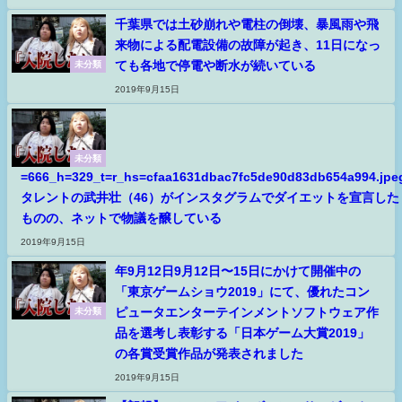
千葉県では土砂崩れや電柱の倒壊、暴風雨や飛
来物による配電設備の故障が起き、11日になっ
ても各地で停電や断水が続いている
未分類
2019年9月15日
未分類
=666_h=329_t=r_hs=cfaa1631dbac7fc5de90d83db654a994.jpe
タレントの武井壮（46）がインスタグラムでダイエットを宣言した
ものの、ネットで物議を醸している
2019年9月15日
年9月12日9月12日〜15日にかけて開催中の
「東京ゲームショウ2019」にて、優れたコン
ピュータエンターテインメントソフトウェア作
未分類
品を選考し表彰する「日本ゲーム大賞2019」
の各賞受賞作品が発表されました
2019年9月15日