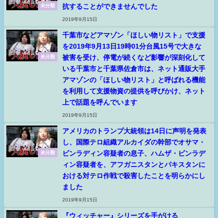
抗することができませんでした
未分類
2019年9月15日
千葉市などアマゾン「ほしい物リスト」で支援
を2019年9月13日19時01分台風15号で大きな
被害を受け、停電が続くなど影響が深刻化して
未分類
いる千葉市と千葉県佐倉市は、ネット通販大手
アマゾンの「ほしい物リスト」と呼ばれる機能
を利用して支援物資の提供を呼びかけ、ネット
上で話題を呼んでいます
2019年9月15日
アメリカのトランプ大統領は14日に声明を発表
し、国際テロ組織アルカイダの幹部でオサマ・
ビンラディン容疑者の息子、ハムザ・ビンラデ
未分類
ィン容疑者を、アフガニスタンとパキスタンに
おける対テロ作戦で殺害したことを明らかにし
ました
2019年9月15日
『ウィッチャー』シリーズを手がける