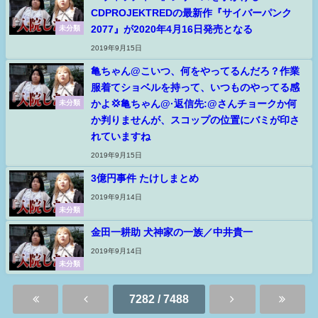
CDPROJEKTREDの最新作『サイバーパンク
2077』が2020年4月16日発売となる
未分類
2019年9月15日
亀ちゃん@こいつ、何をやってるんだろ？作業
服着てショベルを持って、いつものやってる感
かよ💢亀ちゃん@·返信先:@さんチョークか何
未分類
か判りませんが、スコップの位置にバミが印さ
れていますね
2019年9月15日
3億円事件 たけしまとめ
2019年9月14日
未分類
金田一耕助 犬神家の一族／中井貴一
2019年9月14日
未分類
7282 / 7488