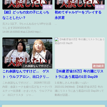
未分類
未分類
【絵】どっちの女の子にえっち
初めてギャルゲーをプレイする
なことしたい？
永沢君
元スレ1以下、5ちゃんねるからVIPがお送
...
りします2019/10/14(月)
14:08:18.835ID:iKaLCZkK0 http:/...
これ余談なんですけど…
政治経済
これ余談なんですけど… ゲス
【36歳 貯金15万】年の瀬にリス
ト：ウルフアロン、出口クリス
トラにあう底辺の1日 Day29
タ、ジャンポケ太田、みなみか
これ余談なんですけど… 2026年7月1日
1:名無しさん＠お腹いっぱい
内容：余談トークを繰り広げるトークバラ
2023.01.04(Wed) 【36歳 貯金15万】年の
わ 7月1日
エティー出演者：かまいたち ウルフアロ
瀬にリストラにあう底辺の1日 Day29って
ン 出口クリスタ ジャ...
動画が話題...