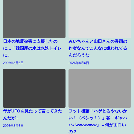
日本の地震被害に支援したの
みいちゃんと山田さんの漫画の
に…「韓国産の水は水洗トイレ
作者なんでこんなに嫌われてる
に」
んだろうな
2026年8月6日
2026年8月6日
母がUFOを見たって言ってきた
フット後藤「ハゲとるやないか
んだが…
い！（ペシッ！）」客「ギャハ
ハハwwwwww」←何が面白い
2026年8月6日
の？