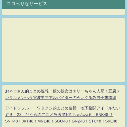
ニコっりなサービス
おネコさん的まとめ速報 僕の彼女はエリーちゃん人形！豆腐メ
ンタルメンヘラ電波中年アルバイターのぬいぐるみ男子末路編
アイドッフル！ ワタクシ的まとめ速報 地下格闘アイドルだい
すき！23 ひうらのアニメ放送局101ちゃんねる BNK48 ！
SNH48！JKT48！MNL48！SGO48！GNZ48！STU48！SKE48