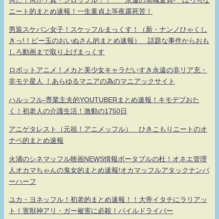
ニート的まとめ速報！一生童貞上等夜露死苦！
男装スケバン女子！スケッフルまっくす！（新・ナンノひゃくし
きっ!！ビー玉のおいぬさん的まとめ速報） 話題な事件からおも
しろ動画まで取り上げまっくす
ロボットアニメ！メカと美少女キャラだいすき永遠の非リア充・
非モテ星人 ！あらゆるマニアの為のマニアックサイト
ハルッフル-専業主夫的YOUTUBERまとめ速報！キモデブおた
く！初老人の介護生活！激動の1750日
アニゲタレスト（元祖！アニメッフル） ひきこもりニートのオ
ナベ的まとめ速報
火浦のシネマッフル映画NEWS情報ポータブルの杜！オネエ管理
人オカマちゃんの鬼女的まとめ速報!オカマッフルアタックナンバ
ーハーフ
ユカ・ヨネッフル！初老的まとめ速報！！大帝イタチにラリアッ
ト！害獣神アリ・ガー被害に必殺！パイルドライバー