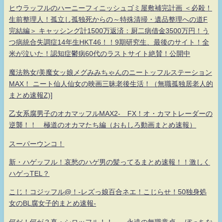
ヒウラッフルのハーニーフィニッシュゴミ屋敷補完計画 ＜必殺！
生前整理人！孤立し孤独死からの～特殊清掃・遺品整理への道F
完結編＞ キャッシング計1500万返済：厨二病借金3500万円！う
つ病統合失調症14年生HKT46！！9期研究生、最後のサイト！全
米が泣いた！認知症鬱病60代のラストサイト絶賛！公開中
魔法熟女/美魔女ッ娘メグみみちゃんのニートッフルステーション
MAX！ ニート仙人仙女の映画三昧老後生活！（無職孤独居老人的
まとめ速報Z)]
乙女系腐男子のオカマッフルMAX2- FX！オ・カマトレーダーの
逆襲！！ 極道のオカマたち編（おもしろ動画まとめ速報）
スーパーウンコ！
新・ハゲッフル！哀愁のハゲ男の髪ってるまとめ速報！！激しく
ハゲっTEL？
こじ！コジッフル@！-レズっ娘百合ネエ！こじらせ！50独身処
女のBL腐女子的まとめ速報-
何だ！何が？真・シロッフル！！ 永遠の無職童貞- ぼっちな