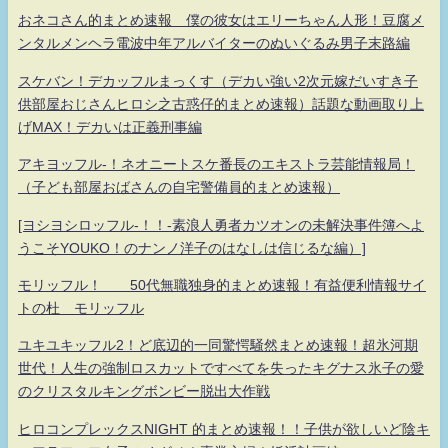
おネコさん的まとめ速報 僕の彼女はエリーちゃん人形！豆腐メ
ンタルメンヘラ電波中年アルバイターのぬいぐるみ男子末路編
スケバン！デカッフルまっくす（デカい強い2次元嫁だいすき子
供部屋おじさんヒロシ之古惑仔的まとめ速報）話題な動画取り上
げMAX！デカいは正義刑事編
アキヨッフル-！ネオニートスケ番長のエキストラ芸能情報局！
（子ども部屋おばさんの自宅警備員的まとめ速報）
[ヨシヨシロッフル-！！-素浪人勇者カツオンの未解決事件簿へよ
うこそYOUKO！のナンノ洋子のはなしは信じるな編）]
モリッフル！ 50代無職独身的まとめ速報！有益便利情報サイ
トの杜 モリッフル
ユキユキッフル2！ど底辺的一同驚愕騒然まとめ速報！超氷河期
世代！人生の強制ロスカットですべてを失ったキグナス氷子の愛
のクリスタルキングボンビー脱出大作戦
ヒロコンプレックスNIGHT 的まとめ速報！！子供が欲しいど陰キ