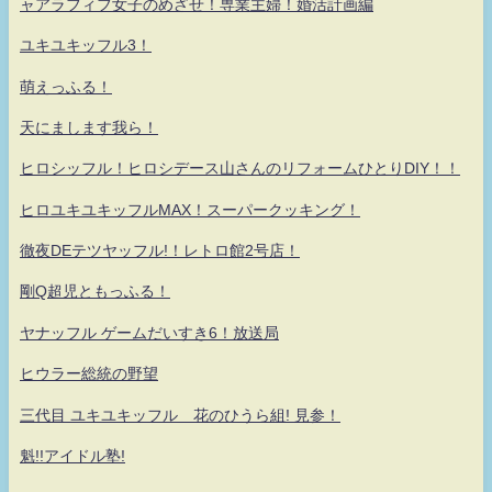
ャアラフィフ女子のめざせ！専業主婦！婚活計画編
ユキユキッフル3！
萌えっふる！
天にまします我ら！
ヒロシッフル！ヒロシデース山さんのリフォームひとりDIY！！
ヒロユキユキッフルMAX！スーパークッキング！
徹夜DEテツヤッフル!！レトロ館2号店！
剛Q超児ともっふる！
ヤナッフル ゲームだいすき6！放送局
ヒウラー総統の野望
三代目 ユキユキッフル 花のひうら組! 見参！
魁!!アイドル塾!