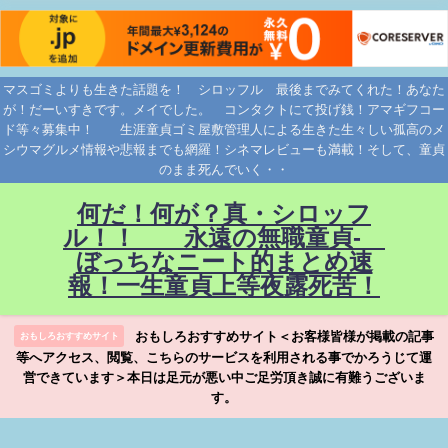
マスゴミよりも生きた話題を！ シロッフル 最後までみてくれた！あなた
が！だーいすきです。メイでした。 コンタクトにて投げ銭！アマギフコー
ド等々募集中！ 生涯童貞ゴミ屋敷管理人による生きた生々しい孤高のメ
シウマグルメ情報や悲報までも網羅！シネマレビューも満載！そして、童貞
のまま死んでいく・・
何だ！何が？真・シロッフ
ル！！ 永遠の無職童貞-
ぼっちなニート的まとめ速
報！一生童貞上等夜露死苦！
おもしろおすすめサイト＜お客様皆様が掲載の記事
おもしろおすすめサイト
等へアクセス、閲覧、こちらのサービスを利用される事でかろうじて運
営できています＞本日は足元が悪い中ご足労頂き誠に有難うございま
す。