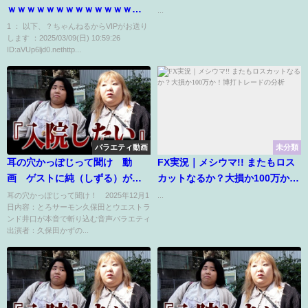
ｗｗｗｗｗｗｗｗｗｗｗｗｗｗ
...
ｗｗｗｗｗｗｗｗｗｗｗｗｗｗ
1 ： 以下、？ちゃんねるからVIPがお送り
します ：2025/03/09(日) 10:59:26
ｗｗ
ID:aVUp6ljd0.nethttp...
バラエティ動画
未分類
耳の穴かっぽじって聞け 動
FX実況｜メシウマ!! またもロス
画 ゲストに純（しずる）が登
カットなるか？大損か100万か！
場 12月1日
博打トレードの分析
耳の穴かっぽじって聞け！ 2025年12月1
...
日内容：とろサーモン久保田とウエストラ
ンド井口が本音で斬り込む音声バラエティ
出演者：久保田かずの...