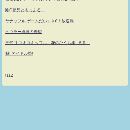
剛Q超児ともっふる！
ヤナッフル ゲームだいすき6！放送局
ヒウラー総統の野望
三代目 ユキユキッフル 花のひうら組! 見参！
魁!!アイドル塾!
t112