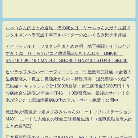
おネコさん的まとめ速報 僕の彼女はエリーちゃん人形！豆腐メ
ンタルメンヘラ電波中年アルバイターのぬいぐるみ男子末路編
アイドッフル！ ワタクシ的まとめ速報 地下格闘アイドルだい
すき！23 ひうらのアニメ放送局101ちゃんねる BNK48 ！
SNH48！JKT48！MNL48！SGO48！GNZ48！STU48！SKE48
ヒウラッフルのハーニーフィニッシュゴミ屋敷補完計画 ＜必殺！
生前整理人！孤立し孤独死からの～特殊清掃・遺品整理への道F
完結編＞ キャッシング計1500万返済：厨二病借金3500万円！う
つ病統合失調症14年生HKT46！！9期研究生、最後のサイト！全
米が泣いた！認知症鬱病60代のラストサイト絶賛！公開中
魔法熟女/美魔女ッ娘メグみみちゃんのニートッフルステーション
MAX！ ニート仙人仙女の映画三昧老後生活！（無職孤独居老人的
まとめ速報Z)]
乙女系腐男子のオカマッフルMAX2- FX！オ・カマトレーダーの