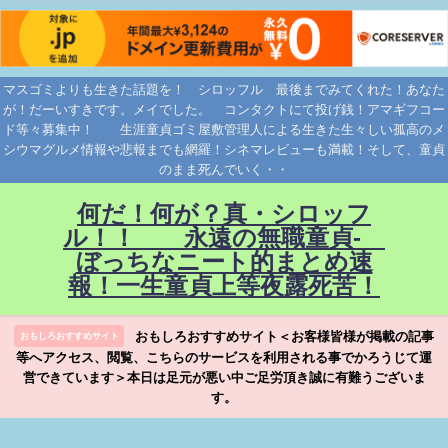
マスゴミよりも生きた話題を！ シロッフル 最後までみてくれた！あなた
が！だーいすきです。メイでした。 コンタクトにて投げ銭！アマギフコー
ド等々募集中！ 生涯童貞ゴミ屋敷管理人による生きた生々しい孤高のメ
シウマグルメ情報や悲報までも網羅！シネマレビューも満載！そして、童貞
のまま死んでいく・・
何だ！何が？真・シロッフ
ル！！ 永遠の無職童貞-
ぼっちなニート的まとめ速
報！一生童貞上等夜露死苦！
おもしろおすすめサイト＜お客様皆様が掲載の記事
おもしろおすすめサイト
等へアクセス、閲覧、こちらのサービスを利用される事でかろうじて運
営できています＞本日は足元が悪い中ご足労頂き誠に有難うございま
す。