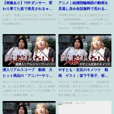
【画像あり】TRFダンサー、変
アニメ｜結婚指輪物語の動画を
わり果てた姿で発見されるｗｗ
見逃し含め全話無料で見れる配
ｗｗｗｗｗｗ
信サイトまとめ
1: 以下、名無しにかわりましてネギ速が
2024年1月6日（土）から放送されるアニ
お送りします 2021/01/21(木) 22:59:18.439
メ『結婚指輪物語』。こちらの記事では、
ID:wjP3Ike80 2: ...
アニメ『結婚指輪物語』の動画がどこで見
れるのか、全話無料で見...
超潜入リアルスコープハイパー
やすとも友近のキメツケ
潜入リアルスコープ 動画 大
やすとも・友近のキメツケ 動
ヒット商品の「アニバーサリー
画 ゲスト：坂下千里子、前園
工場」に潜入 3月12日
真聖、吉田敬 8月20日
潜入リアルスコープ 2026年3月12日内
やすとも・友近のキメツケ! 2024年8月
容：あらゆる世界に潜入し、気になる物や
20日内容：ＭＣ＆ゲストが世間の人々が
人場所に次々とズームアップする情報バラ
やりがちな「勝手な決めつけ」をテーマに
エティー特番出演者：山...
好き放題に楽しくしゃ...