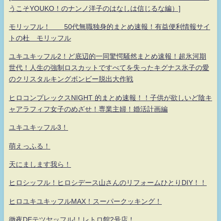
うこそYOUKO！のナンノ洋子のはなしは信じるな編）]
モリッフル！ 50代無職独身的まとめ速報！有益便利情報サイ
トの杜 モリッフル
ユキユキッフル2！ど底辺的一同驚愕騒然まとめ速報！超氷河期
世代！人生の強制ロスカットですべてを失ったキグナス氷子の愛
のクリスタルキングボンビー脱出大作戦
ヒロコンプレックスNIGHT 的まとめ速報！！子供が欲しいど陰キ
ャアラフィフ女子のめざせ！専業主婦！婚活計画編
ユキユキッフル3！
萌えっふる！
天にまします我ら！
ヒロシッフル！ヒロシデース山さんのリフォームひとりDIY！！
ヒロユキユキッフルMAX！スーパークッキング！
徹夜DEテツヤッフル!！レトロ館2号店！