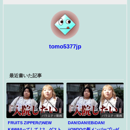
tomo5377jp
最近書いた記事
バラエティ動画
バラエティ動画
FRUITS ZIPPERのNEW
DAN!DAN!EBiDAN!
KAWAIIってしてよ? ゲスト
iiONDOの新メンバープレゼ