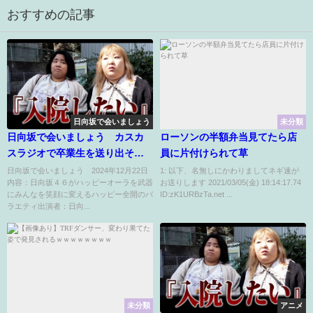
おすすめの記事
日向坂で会いましょう
未分類
日向坂で会いましょう カスカ
ローソンの半額弁当見てたら店
スラジオで卒業生を送り出そ
員に片付けられて草
う 12月22日
日向坂で会いましょう 2024年12月22日
1: 以下、名無しにかわりましてネギ速が
内容：日向坂４６がハッピーオーラを武器
お送りします 2021/03/05(金) 18:14:17.74
にみんなを笑顔に変えるハッピー全開のバ
ID:zK1URBzTa.net ...
ラエティ出演者：日向...
未分類
アニメ