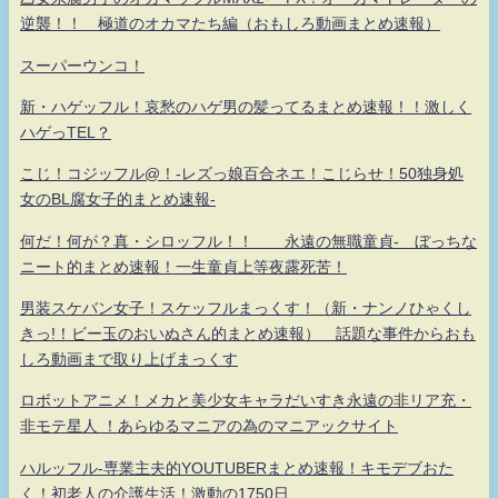
逆襲！！ 極道のオカマたち編（おもしろ動画まとめ速報）
スーパーウンコ！
新・ハゲッフル！哀愁のハゲ男の髪ってるまとめ速報！！激しく
ハゲっTEL？
こじ！コジッフル@！-レズっ娘百合ネエ！こじらせ！50独身処
女のBL腐女子的まとめ速報-
何だ！何が？真・シロッフル！！ 永遠の無職童貞- ぼっちな
ニート的まとめ速報！一生童貞上等夜露死苦！
男装スケバン女子！スケッフルまっくす！（新・ナンノひゃくし
きっ!！ビー玉のおいぬさん的まとめ速報） 話題な事件からおも
しろ動画まで取り上げまっくす
ロボットアニメ！メカと美少女キャラだいすき永遠の非リア充・
非モテ星人 ！あらゆるマニアの為のマニアックサイト
ハルッフル-専業主夫的YOUTUBERまとめ速報！キモデブおた
く！初老人の介護生活！激動の1750日