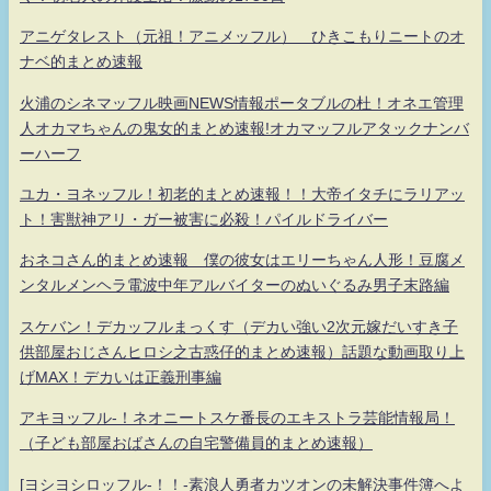
アニゲタレスト（元祖！アニメッフル） ひきこもりニートのオ
ナベ的まとめ速報
火浦のシネマッフル映画NEWS情報ポータブルの杜！オネエ管理
人オカマちゃんの鬼女的まとめ速報!オカマッフルアタックナンバ
ーハーフ
ユカ・ヨネッフル！初老的まとめ速報！！大帝イタチにラリアッ
ト！害獣神アリ・ガー被害に必殺！パイルドライバー
おネコさん的まとめ速報 僕の彼女はエリーちゃん人形！豆腐メ
ンタルメンヘラ電波中年アルバイターのぬいぐるみ男子末路編
スケバン！デカッフルまっくす（デカい強い2次元嫁だいすき子
供部屋おじさんヒロシ之古惑仔的まとめ速報）話題な動画取り上
げMAX！デカいは正義刑事編
アキヨッフル-！ネオニートスケ番長のエキストラ芸能情報局！
（子ども部屋おばさんの自宅警備員的まとめ速報）
[ヨシヨシロッフル-！！-素浪人勇者カツオンの未解決事件簿へよ