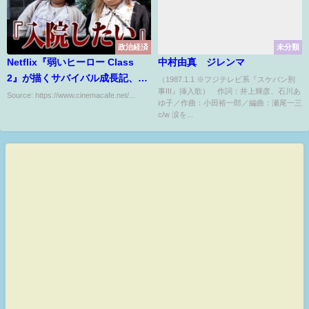
政治経済
未分類
Netflix『弱いヒーロー Class
中村由真 ジレンマ
2』が描くサバイバル成長記、若
（1987.1.1 ※フジテレビ系『スケバン刑
事III』挿入歌） 作詞：井上輝彦、石川あ
手キャストが挑む極限の青春劇
Source: https://www.cinemacafe.net/...
ゆ子／作曲：小田裕一郎／編曲：瀬尾一三
とは？
c/w 涙を...