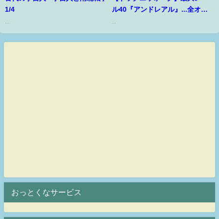
1/4
ル40『アンドレアル』...全オー
トで勝ちたい勇者!!【ぎこちゃ
...
...
ん】
おっとくなサービス