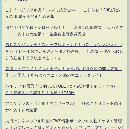
こじ！コジッフル@！-レズっ娘百合ネエ！こじらせ！50独身処
女のBL腐女子的まとめ速報-
何だ！何が？真・シロッフル！！ 永遠の無職童貞- ぼっちな
ニート的まとめ速報！一生童貞上等夜露死苦！
男装スケバン女子！スケッフルまっくす！（新・ナンノひゃくし
きっ!！ビー玉のおいぬさん的まとめ速報） 話題な事件からおも
しろ動画まで取り上げまっくす
ロボットアニメ！メカと美少女キャラだいすき永遠の非リア充・
非モテ星人 ！あらゆるマニアの為のマニアックサイト
ハルッフル-専業主夫的YOUTUBERまとめ速報！キモデブおた
く！初老人の介護生活！激動の1750日
アニゲタレスト（元祖！アニメッフル） ひきこもりニートのオ
ナベ的まとめ速報
火浦のシネマッフル映画NEWS情報ポータブルの杜！オネエ管理
人オカマちゃんの鬼女的まとめ速報!オカマッフルアタックナンバ