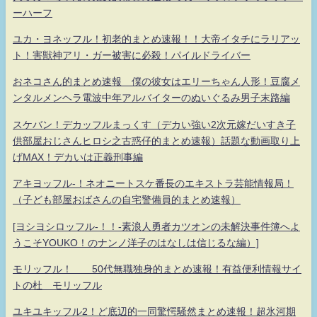
ーハーフ
ユカ・ヨネッフル！初老的まとめ速報！！大帝イタチにラリアッ
ト！害獣神アリ・ガー被害に必殺！パイルドライバー
おネコさん的まとめ速報 僕の彼女はエリーちゃん人形！豆腐メ
ンタルメンヘラ電波中年アルバイターのぬいぐるみ男子末路編
スケバン！デカッフルまっくす（デカい強い2次元嫁だいすき子
供部屋おじさんヒロシ之古惑仔的まとめ速報）話題な動画取り上
げMAX！デカいは正義刑事編
アキヨッフル-！ネオニートスケ番長のエキストラ芸能情報局！
（子ども部屋おばさんの自宅警備員的まとめ速報）
[ヨシヨシロッフル-！！-素浪人勇者カツオンの未解決事件簿へよ
うこそYOUKO！のナンノ洋子のはなしは信じるな編）]
モリッフル！ 50代無職独身的まとめ速報！有益便利情報サイ
トの杜 モリッフル
ユキユキッフル2！ど底辺的一同驚愕騒然まとめ速報！超氷河期