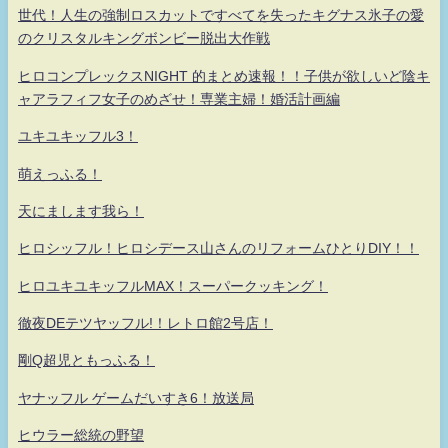
世代！人生の強制ロスカットですべてを失ったキグナス氷子の愛
のクリスタルキングボンビー脱出大作戦
ヒロコンプレックスNIGHT 的まとめ速報！！子供が欲しいど陰キ
ャアラフィフ女子のめざせ！専業主婦！婚活計画編
ユキユキッフル3！
萌えっふる！
天にまします我ら！
ヒロシッフル！ヒロシデース山さんのリフォームひとりDIY！！
ヒロユキユキッフルMAX！スーパークッキング！
徹夜DEテツヤッフル!！レトロ館2号店！
剛Q超児ともっふる！
ヤナッフル ゲームだいすき6！放送局
ヒウラー総統の野望