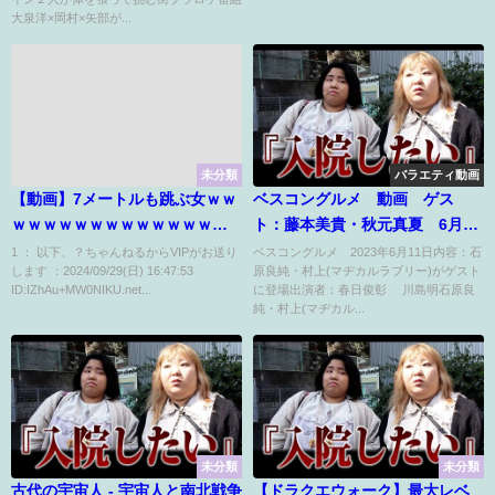
大泉洋×岡村×矢部が...
未分類
バラエティ動画
【動画】7メートルも跳ぶ女ｗｗ
ベスコングルメ 動画 ゲス
ｗｗｗｗｗｗｗｗｗｗｗｗｗｗ
ト：藤本美貴・秋元真夏 6月11
ｗｗｗｗｗｗｗｗｗｗｗｗｗｗ
日
1 ： 以下、？ちゃんねるからVIPがお送り
ベスコングルメ 2023年6月11日内容：石
します ：2024/09/29(日) 16:47:53
原良純・村上(マヂカルラブリー)がゲスト
ID:IZhAu+MW0NIKU.net...
に登場出演者：春日俊彰 川島明石原良
純・村上(マヂカル...
未分類
未分類
古代の宇宙人 - 宇宙人と南北戦争
【ドラクエウォーク】最大レベ