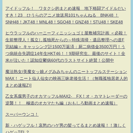
アイドッフル！ ワタクシ的まとめ速報 地下格闘アイドルだい
すき！23 ひうらのアニメ放送局101ちゃんねる BNK48 ！
SNH48！JKT48！MNL48！SGO48！GNZ48！STU48！SKE48
ヒウラッフルのハーニーフィニッシュゴミ屋敷補完計画 ＜必殺！
生前整理人！孤立し孤独死からの～特殊清掃・遺品整理への道F
完結編＞ キャッシング計1500万返済：厨二病借金3500万円！う
つ病統合失調症14年生HKT46！！9期研究生、最後のサイト！全
米が泣いた！認知症鬱病60代のラストサイト絶賛！公開中
魔法熟女/美魔女ッ娘メグみみちゃんのニートッフルステーション
MAX！ ニート仙人仙女の映画三昧老後生活！（無職孤独居老人的
まとめ速報Z)]
乙女系腐男子のオカマッフルMAX2- FX！オ・カマトレーダーの
逆襲！！ 極道のオカマたち編（おもしろ動画まとめ速報）
スーパーウンコ！
新・ハゲッフル！哀愁のハゲ男の髪ってるまとめ速報！！激しく
ハゲっTEL？