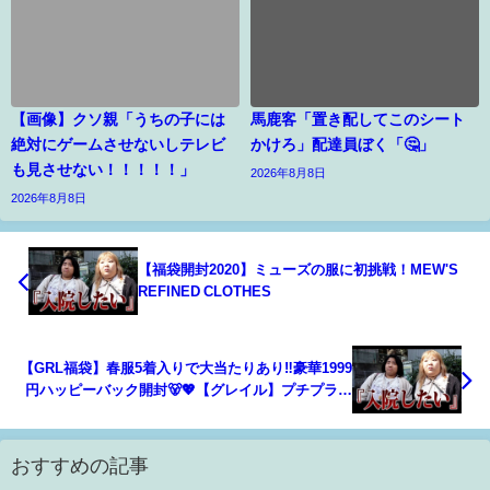
【画像】クソ親「うちの子には
馬鹿客「置き配してこのシート
絶対にゲームさせないしテレビ
かけろ」配達員ぼく「🤔」
も見させない！！！！！」
2026年8月8日
2026年8月8日
【福袋開封2020】ミューズの服に初挑戦！MEW'S
REFINED CLOTHES
【GRL福袋】春服5着入りで大当たりあり‼️豪華1999
円ハッピーバック開封🐻💖【グレイル】プチプラ最
高!!
おすすめの記事