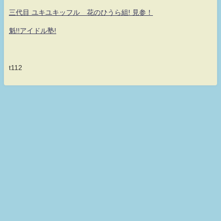
三代目 ユキユキッフル 花のひうら組! 見参！
魁!!アイドル塾!
t112