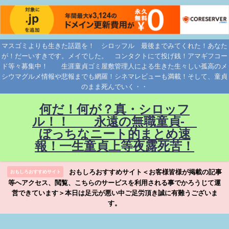
マスゴミよりも生きた話題を！ シロッフル 最後までみてくれた！あなた
が！だーいすきです。メイでした。 コンタクトにて投げ銭！アマギフコー
ド等々募集中！ 生涯童貞ゴミ屋敷管理人による生きた生々しい孤高のメ
シウマグルメ情報や悲報までも網羅！シネマレビューも満載！そして、童貞
のまま死んでいく・・
何だ！何が？真・シロッフ
ル！！ 永遠の無職童貞-
ぼっちなニート的まとめ速
報！一生童貞上等夜露死苦！
おもしろおすすめサイト＜お客様皆様が掲載の記事
おもしろおすすめサイト
等へアクセス、閲覧、こちらのサービスを利用される事でかろうじて運
営できています＞本日は足元が悪い中ご足労頂き誠に有難うございま
す。