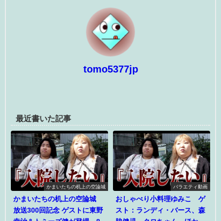
tomo5377jp
最近書いた記事
かまいたちの机上の空論城
バラエティ動画
かまいたちの机上の空論城
おしゃべり小料理ゆみこ ゲ
放送300回記念 ゲストに東野
スト：ランディ・バース、森