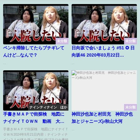
未分類
未分類
ペンキ掃除してたらブチギレて
日向坂で会いましょう #51 ✪ 日
んけど...なんで？
向坂46 2020年03月22日
#200322 FULL SHOW HD
...
...
ナインティナイン ほか
未分類
手書きＭＡＰで街探検 地図に
神田沙也加と村田充 神田沙也
ナイナイＴＯＷＮ 動画 大泉
加とジャニーズjr秋山大河
洋と北海道へ 2024年9月21日
手書きＭＡＰで街探検 地図にナイナイＴ
...
ＯＷＮ2024年9月21日内容：ナインティナ
イン２人が体を張って挑む街ブラロケ番組