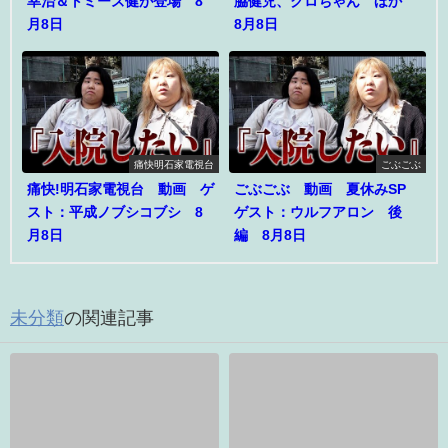
幸治＆トミーズ健が登場 8
脇健児、クロちゃん ほか
月8日
8月8日
痛快明石家電視台
ごぶごぶ
痛快!明石家電視台 動画 ゲ
ごぶごぶ 動画 夏休みSP
スト：平成ノブシコブシ 8
ゲスト：ウルフアロン 後
月8日
編 8月8日
未分類
の関連記事