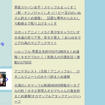
男装スケバン女子！スケッフルまっくす！
（新・ナンノひゃくしきっ!！ビー玉のおいぬ
さん的まとめ速報） 話題な事件からおもし
ろ動画まで取り上げまっくす
ロボットアニメ！メカと美少女キャラだいす
き永遠の非リア充・非モテ星人 ！あらゆるマ
ニアの為のマニアックサイト
きな
ハルッフル-専業主夫的YOUTUBERまとめ速
報！キモデブおたく！初老人の介護生活！激
動の1750日
アニゲタレスト（元祖！アニメッフル） ひ
きこもりニートのオナベ的まとめ速報
火浦のシネマッフル映画NEWS情報ポータブ
ルの杜！オネエ管理人オカマちゃんの鬼女的
まとめ速報!オカマッフルアタックナンバーハ
ーフ