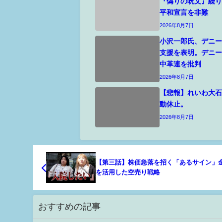
『偽りの呪文』繰
平和宣言を非難
2026年8月7日
小沢一郎氏、デニ
支援を表明。デニ
中革連を批判
2026年8月7日
【悲報】れいわ大
動休止。
2026年8月7日
【第三話】株価急落を招く「あるサイン」
を活用した空売り戦略
おすすめの記事