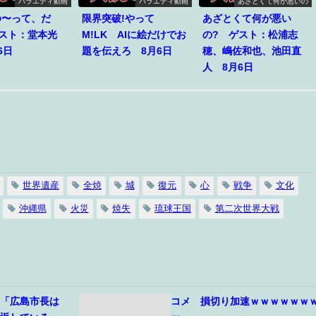
バラエティ動画
バラエティ動画
あざとくて何が悪いの
ゆ〜って、だ
限界突破!やって
あざとくて何が悪い
ゲスト：堂本光
M!LK AIに絵だけでお
の? ゲスト：松浦志
6日
題を伝えろ 8月6日
穂、嶋佐和也、池田直
人 8月6日
世界遺産
全焼
城
復元
心
戦争
文化
沖縄県
火災
焼失
琉球王国
第二次世界大戦
官「広島市長は
コメ 損切り加速ｗｗｗｗｗｗ