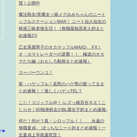
賛！公開中
魔法熟女/美魔女ッ娘メグみみちゃんのニート
ッフルステーションMAX！ ニート仙人仙女の
映画三昧老後生活！（無職孤独居老人的まと
め速報Z)]
乙女系腐男子のオカマッフルMAX2- FX！
オ・カマトレーダーの逆襲！！ 極道のオカ
マたち編（おもしろ動画まとめ速報）
スーパーウンコ！
新・ハゲッフル！哀愁のハゲ男の髪ってるま
とめ速報！！激しくハゲっTEL？
こじ！コジッフル@！-レズっ娘百合ネエ！こ
じらせ！50独身処女のBL腐女子的まとめ速報-
何だ！何が？真・シロッフル！！ 永遠の
無職童貞- ぼっちなニート的まとめ速報！一
ｗｗ
生童貞上等夜露死苦！