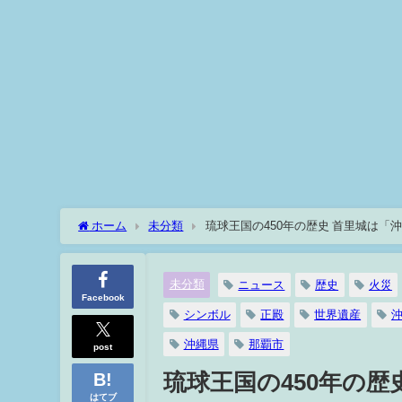
ホーム
未分類
琉球王国の450年の歴史 首里城は「
未分類
ニュース
歴史
火災
Facebook
シンボル
正殿
世界遺産
沖縄県
那覇市
post
琉球王国の450年の
はてブ