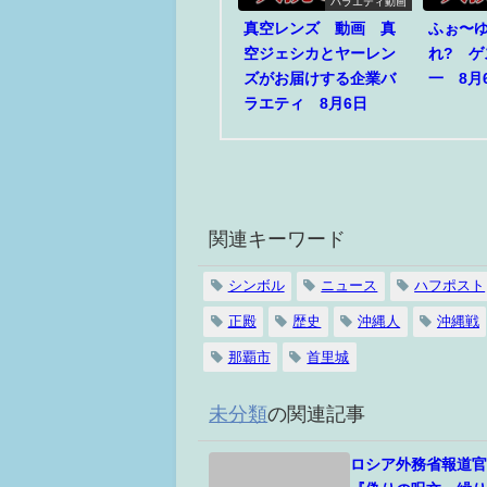
バラエティ動画
真空レンズ 動画 真
ふぉ〜
空ジェシカとヤーレン
れ? 
ズがお届けする企業バ
一 8月
ラエティ 8月6日
関連キーワード
シンボル
ニュース
ハフポスト
正殿
歴史
沖縄人
沖縄戦
那覇市
首里城
未分類
の関連記事
ロシア外務省報道