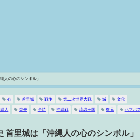
沖縄人の心のシンボル」
心
首里城
戦争
第二次世界大戦
城
文化
沖縄人
焼失
全焼
沖縄戦
琉球王国
復元
ハフポ
歴史 首里城は「沖縄人の心のシンボル」