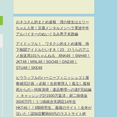
おネコさん的まとめ速報 僕の彼女はエリー
ちゃん人形！豆腐メンタルメンヘラ電波中年
アルバイターのぬいぐるみ男子末路編
アイドッフル！ ワタクシ的まとめ速報 地
下格闘アイドルだいすき！23 ひうらのアニ
メ放送局101ちゃんねる BNK48 ！SNH48！
JKT48！MNL48！SGO48！GNZ48！
STU48！SKE48
ヒウラッフルのハーニーフィニッシュゴミ屋
敷補完計画 ＜必殺！生前整理人！孤立し孤独
死からの～特殊清掃・遺品整理への道F完結編
＞ キャッシング計1500万返済：厨二病借金
3500万円！うつ病統合失調症14年生
HKT46！！9期研究生、最後のサイト！全米が
泣いた！認知症鬱病60代のラストサイト絶