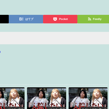
はてブ
Pocket
Feedly
p