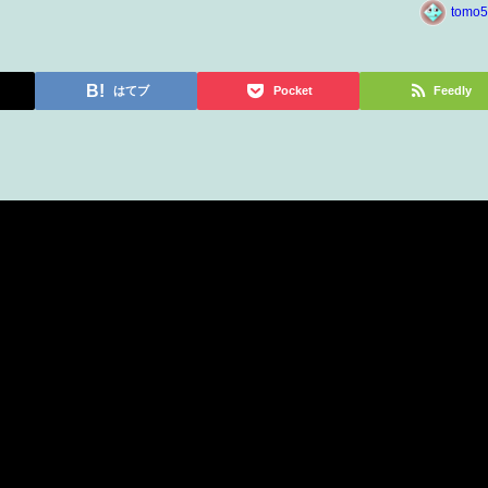
tomo5
はてブ
Pocket
Feedly