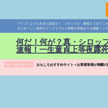
マスゴミよりも生きた話題を！ シロッフル 最後までみてく
きた生々しい孤高のメシウマグルメ情報や悲報までも網羅！シ
何だ！何が？真・シロッ
速報！一生童貞上等夜露
おもしろおすすめサイト＜お客様皆様が掲載の
おもしろおすすめサイト