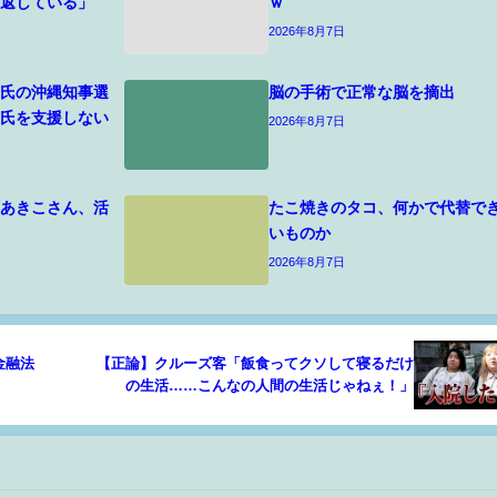
り返している」
ｗ
2026年8月7日
ー氏の沖縄知事選
脳の手術で正常な脳を摘出
ー氏を支援しない
2026年8月7日
石あきこさん、活
たこ焼きのタコ、何かで代替で
いものか
2026年8月7日
金融法
【正論】クルーズ客「飯食ってクソして寝るだけ
の生活……こんなの人間の生活じゃねぇ！」