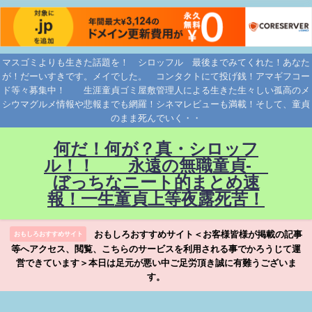
マスゴミよりも生きた話題を！ シロッフル 最後までみてくれた！あなた
が！だーいすきです。メイでした。 コンタクトにて投げ銭！アマギフコー
ド等々募集中！ 生涯童貞ゴミ屋敷管理人による生きた生々しい孤高のメ
シウマグルメ情報や悲報までも網羅！シネマレビューも満載！そして、童貞
のまま死んでいく・・
何だ！何が？真・シロッフ
ル！！ 永遠の無職童貞-
ぼっちなニート的まとめ速
報！一生童貞上等夜露死苦！
おもしろおすすめサイト＜お客様皆様が掲載の記事
おもしろおすすめサイト
等へアクセス、閲覧、こちらのサービスを利用される事でかろうじて運
営できています＞本日は足元が悪い中ご足労頂き誠に有難うございま
す。