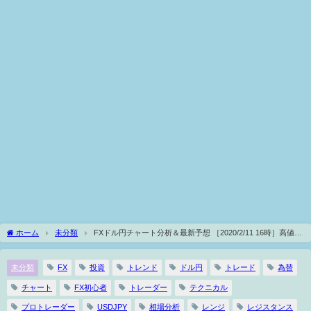
ホーム
未分類
FXドル円チャート分析＆最新予想 ［2020/2/11 16時］高値圏
での保ち合いを継続し、一旦上抜けなるも上昇圧力は限定的。このまま高値を更新す
るのか、高値を切り下げて調整下落となるかが注目
未分類
FX
投資
トレンド
ドル円
トレード
為替
チャート
FX初心者
トレーダー
テクニカル
プロトレーダー
USDJPY
相場分析
レンジ
レジスタンス