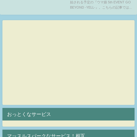
始される予定の『ウマ娘 5th EVENT GO
見逃し配信の情報も紹介
BEYOND -YELL-』。こちらの記事では...
おっとくなサービス
マッスルスパークなサービス！相互