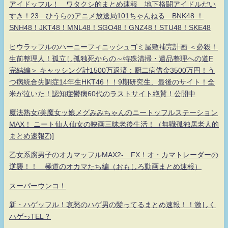
アイドッフル！ ワタクシ的まとめ速報 地下格闘アイドルだい
すき！23 ひうらのアニメ放送局101ちゃんねる BNK48 ！
SNH48！JKT48！MNL48！SGO48！GNZ48！STU48！SKE48
ヒウラッフルのハーニーフィニッシュゴミ屋敷補完計画 ＜必殺！
生前整理人！孤立し孤独死からの～特殊清掃・遺品整理への道F
完結編＞ キャッシング計1500万返済：厨二病借金3500万円！う
つ病統合失調症14年生HKT46！！9期研究生、最後のサイト！全
米が泣いた！認知症鬱病60代のラストサイト絶賛！公開中
魔法熟女/美魔女ッ娘メグみみちゃんのニートッフルステーション
MAX！ ニート仙人仙女の映画三昧老後生活！（無職孤独居老人的
まとめ速報Z)]
乙女系腐男子のオカマッフルMAX2- FX！オ・カマトレーダーの
逆襲！！ 極道のオカマたち編（おもしろ動画まとめ速報）
スーパーウンコ！
新・ハゲッフル！哀愁のハゲ男の髪ってるまとめ速報！！激しく
ハゲっTEL？