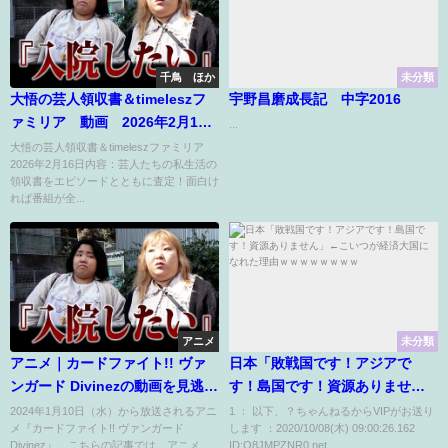
千鳥 ほか
未分類
大悟の芸人領収書＆timeleszフ
宇野昌磨成長記 中字2016
ァミリア 動画 2026年2月16
...
日
大悟の芸人領収書＆timeleszファミリア
2026年2月16日内容：芸人たちの私生活の
領収書をエピソードとともに査定！面白け
れば番組が全...
アニメ
未分類
アニメ｜カードファイト!! ヴァ
日本「敗戦国です！アジアで
ンガード Divinezの動画を見逃し
す！島国です！資源ありませ
含め全話無料で見れる配信サイ
ん」←こいつが経済大国になれ
2024年1月10日（水）から放送されるアニ
1 ： 以下、？ちゃんねるからVIPがお送り
メ『カードファイト!! ヴァンガード
します ：2020/10/08(木) 09:00:26.162
トまとめ
た理由ｗｗｗｗｗｗｗｗ
Divinez』。こちらの記事では、アニメ
ID:O8JMPZNR0.net...