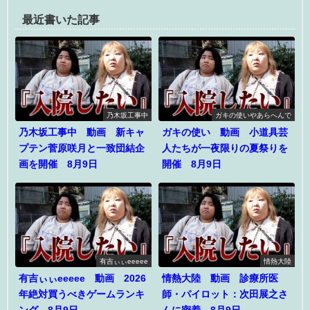
最近書いた記事
乃木坂工事中
ガキの使いやあらへんで
乃木坂工事中 動画 新キャ
ガキの使い 動画 小道具芸
プテン菅原咲月と一致団結企
人たちが一夜限りの夏祭りを
画を開催 8月9日
開催 8月9日
有吉ぃぃeeeee
情熱大陸
有吉ぃぃeeeee 動画 2026
情熱大陸 動画 診療所医
年絶対買うべきゲームランキ
師・パイロット：次田展之さ
ング 8月9日
んに密着 8月9日