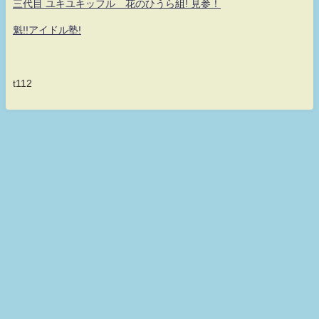
三代目 ユキユキッフル 花のひうら組! 見参！
魁!!アイドル塾!
t112
何だ！何が？真・シロッフル！！童貞なのに魔法が使えない！ 永遠の無