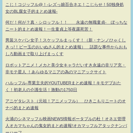
こじ！コジッフル@！-レズっ娘百合ネエ！こじらせ！50独身処
女のBL腐女子的まとめ速報-
何だ！何が？真・シロッフル！！ 永遠の無職童貞- ぼっちな
ニート的まとめ速報！一生童貞上等夜露死苦！
男装スケバン女子！スケッフルまっくす！（新・ナンノひゃくし
きっ!！ビー玉のおいぬさん的まとめ速報） 話題な事件からおも
しろ動画まで取り上げまっくす
ロボットアニメ！メカと美少女キャラだいすき永遠の非リア充・
非モテ星人 ！あらゆるマニアの為のマニアックサイト
ハルッフル-専業主夫的YOUTUBERまとめ速報！キモデブおた
く！初老人の介護生活！激動の1750日
アニゲタレスト（元祖！アニメッフル） ひきこもりニートのオ
ナベ的まとめ速報
火浦のシネマッフル映画NEWS情報ポータブルの杜！オネエ管理
人オカマちゃんの鬼女的まとめ速報!オカマッフルアタックナンバ
ーハーフ