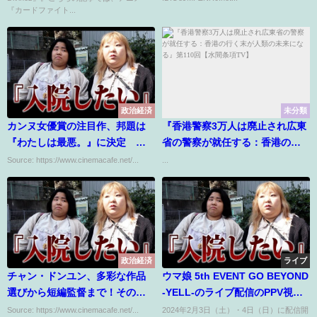
『カードファイト...
政治経済
未分類
カンヌ女優賞の注目作、邦題は
『香港警察3万人は廃止され広東
『わたしは最悪。』に決定 シ
省の警察が就任する：香港の行
ーン写真3点も解禁
く末が人類の未来になる』第110
Source: https://www.cinemacafe.net/...
...
回【水間条項TV】
政治経済
ライブ
チャン・ドンユン、多彩な作品
ウマ娘 5th EVENT GO BEYOND
選びから短編監督まで！その魅
-YELL-のライブ配信のPPV視聴
力に迫る
方法まとめ！動画配信サイトや
Source: https://www.cinemacafe.net/...
2024年2月3日（土）・4日（日）に配信開