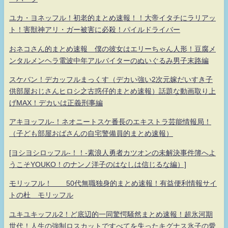
ユカ・ヨネッフル！初老的まとめ速報！！大帝イタチにラリアッ
ト！害獣神アリ・ガー被害に必殺！パイルドライバー
おネコさん的まとめ速報 僕の彼女はエリーちゃん人形！豆腐メ
ンタルメンヘラ電波中年アルバイターのぬいぐるみ男子末路編
スケバン！デカッフルまっくす（デカい強い2次元嫁だいすき子
供部屋おじさんヒロシ之古惑仔的まとめ速報）話題な動画取り上
げMAX！デカいは正義刑事編
アキヨッフル-！ネオニートスケ番長のエキストラ芸能情報局！
（子ども部屋おばさんの自宅警備員的まとめ速報）
[ヨシヨシロッフル-！！-素浪人勇者カツオンの未解決事件簿へよ
うこそYOUKO！のナンノ洋子のはなしは信じるな編）]
モリッフル！ 50代無職独身的まとめ速報！有益便利情報サイ
トの杜 モリッフル
ユキユキッフル2！ど底辺的一同驚愕騒然まとめ速報！超氷河期
世代！人生の強制ロスカットですべてを失ったキグナス氷子の愛