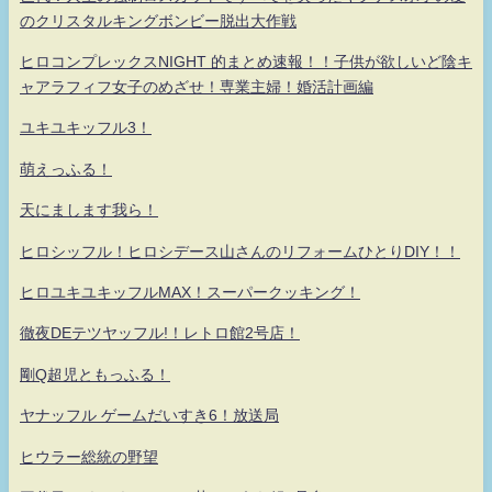
のクリスタルキングボンビー脱出大作戦
ヒロコンプレックスNIGHT 的まとめ速報！！子供が欲しいど陰キ
ャアラフィフ女子のめざせ！専業主婦！婚活計画編
ユキユキッフル3！
萌えっふる！
天にまします我ら！
ヒロシッフル！ヒロシデース山さんのリフォームひとりDIY！！
ヒロユキユキッフルMAX！スーパークッキング！
徹夜DEテツヤッフル!！レトロ館2号店！
剛Q超児ともっふる！
ヤナッフル ゲームだいすき6！放送局
ヒウラー総統の野望