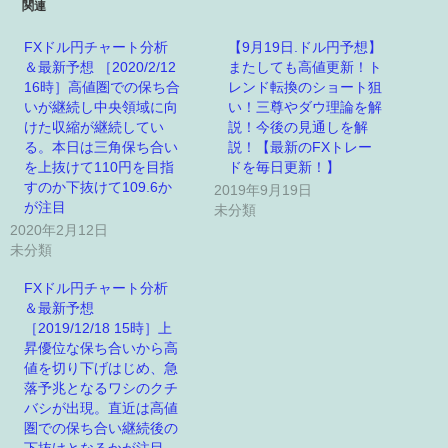
関連
FXドル円チャート分析
【9月19日.ドル円予想】
＆最新予想 ［2020/2/12
またしても高値更新！ト
16時］高値圏での保ち合
レンド転換のショート狙
いが継続し中央領域に向
い！三尊やダウ理論を解
けた収縮が継続してい
説！今後の見通しを解
る。本日は三角保ち合い
説！【最新のFXトレー
を上抜けて110円を目指
ドを毎日更新！】
すのか下抜けて109.6か
2019年9月19日
が注目
未分類
2020年2月12日
未分類
FXドル円チャート分析
＆最新予想
［2019/12/18 15時］上
昇優位な保ち合いから高
値を切り下げはじめ、急
落予兆となるワシのクチ
バシが出現。直近は高値
圏での保ち合い継続後の