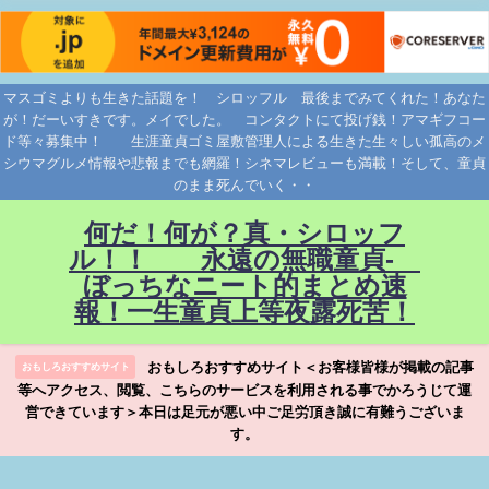
マスゴミよりも生きた話題を！ シロッフル 最後までみてくれた！あなた
が！だーいすきです。メイでした。 コンタクトにて投げ銭！アマギフコー
ド等々募集中！ 生涯童貞ゴミ屋敷管理人による生きた生々しい孤高のメ
シウマグルメ情報や悲報までも網羅！シネマレビューも満載！そして、童貞
のまま死んでいく・・
何だ！何が？真・シロッフ
ル！！ 永遠の無職童貞-
ぼっちなニート的まとめ速
報！一生童貞上等夜露死苦！
おもしろおすすめサイト＜お客様皆様が掲載の記事
おもしろおすすめサイト
等へアクセス、閲覧、こちらのサービスを利用される事でかろうじて運
営できています＞本日は足元が悪い中ご足労頂き誠に有難うございま
す。