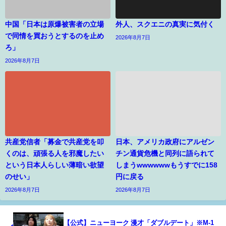
中国「日本は原爆被害者の立場
外人、スクエニの真実に気付く
で同情を買おうとするのを止め
2026年8月7日
ろ」
2026年8月7日
共産党信者「募金で共産党を叩
日本、アメリカ政府にアルゼン
くのは、頑張る人を邪魔したい
チン通貨危機と同列に語られて
という日本人らしい薄暗い欲望
しまうwwwwwwもうすでに158
のせい」
円に戻る
2026年8月7日
2026年8月7日
【公式】ニューヨーク 漫才「ダブルデート」※M-1