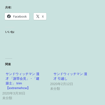
共有:
Facebook
X
いいね:
関連
サンドウィッチマン 漫
サンドウィッチマン 漫
才 「謝罪会見」・「建
才 引越し
築士」 trim
2020年2月12日
【extremehcw】
未分類
2020年3月30日
未分類