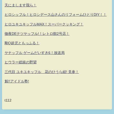
天にまします我ら！
ヒロシッフル！ヒロシデース山さんのリフォームひとりDIY！！
ヒロユキユキッフルMAX！スーパークッキング！
徹夜DEテツヤッフル!！レトロ館2号店！
剛Q超児ともっふる！
ヤナッフル ゲームだいすき6！放送局
ヒウラー総統の野望
三代目 ユキユキッフル 花のひうら組! 見参！
魁!!アイドル塾!
t112