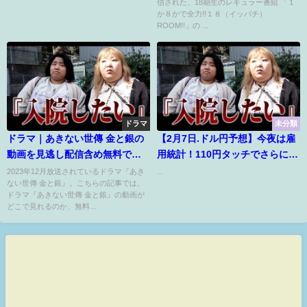
信された、18期生のレギュラー番組 「１
か８かで全力!!１８（イッパチ）
ROOM!!」の ...
ドラマ
未分類
ドラマ｜あきない世傳 金と銀の
【2月7日.ドル円予想】今夜は雇
動画を見逃し配信含め無料で見
用統計！110円タッチでさらに高
れる配信サイトまとめ
値更新も⁉ユーロ円のロングを解
2023年12月放送されているドラマ『あき
...
ない世傳 金と銀』。こちらの記事では、
説！今後の見通しを解説！【最
ドラマ『あきない世傳 金と銀』の動画が
新のFXトレードを毎日更新！】
どこで見れるのか、無料...