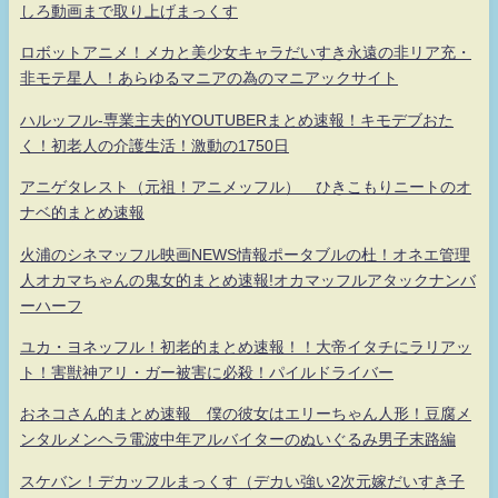
しろ動画まで取り上げまっくす
ロボットアニメ！メカと美少女キャラだいすき永遠の非リア充・
非モテ星人 ！あらゆるマニアの為のマニアックサイト
ハルッフル-専業主夫的YOUTUBERまとめ速報！キモデブおた
く！初老人の介護生活！激動の1750日
アニゲタレスト（元祖！アニメッフル） ひきこもりニートのオ
ナベ的まとめ速報
火浦のシネマッフル映画NEWS情報ポータブルの杜！オネエ管理
人オカマちゃんの鬼女的まとめ速報!オカマッフルアタックナンバ
ーハーフ
ユカ・ヨネッフル！初老的まとめ速報！！大帝イタチにラリアッ
ト！害獣神アリ・ガー被害に必殺！パイルドライバー
おネコさん的まとめ速報 僕の彼女はエリーちゃん人形！豆腐メ
ンタルメンヘラ電波中年アルバイターのぬいぐるみ男子末路編
スケバン！デカッフルまっくす（デカい強い2次元嫁だいすき子