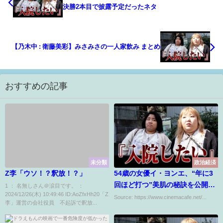
決勝2本目で披露予定だったネタ
【乃木中 : 衛藤美彩】みさみさの一人家飲み まとめ
おすすめの記事
未分類
政治経済
Z李「ウソ！？釈放！？」
54歳の女優イ・ヨンエ、“年に3
回ほど打つ”美肌の秘訣を公開
1 ： 名無しさん＠涙目です。 ：
2024/12/26(木) 10:49:46 ID:AoZfxHh20「Z
「ウルセラよりも効果大」
Source: https://www.cinemacafe.net/...
李」運営の会社役員 不起訴で釈放...