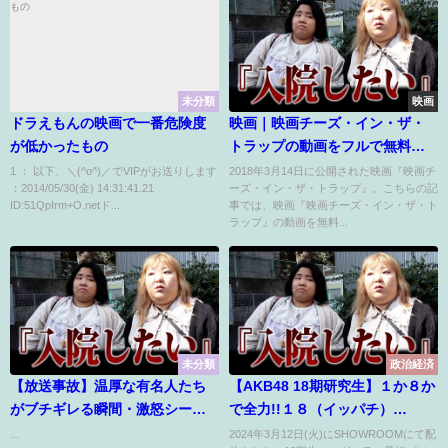
未分類
映画
ドラえもんの映画で一番危険度
映画｜映画チーズ・イン・ザ・
が低かったもの
トラップの動画をフルで無料視
聴できる配信サイトまとめ
1 ： 以下、＼(^o^)／でVIPがお送りします
2018年3月14日に公開された映画『映画チ
：2014/05/30(金) 14:31:41.21
ーズ・イン・ザ・トラップ』。こちらの記
ID:51QpIrm+O.netド...
事では、映画『映画チーズ・イン・ザ・ト
ラップ』の動画を無料...
未分類
政治経済
【放送事故】温厚な有名人たち
【AKB48 18期研究生】１か８か
がブチギレる瞬間・激怒シーン
で全力!!１８（イッパチ）
まとめ！！【マジギレ】
ROOM!! ♯44
...
2024年3月12日(火)にSHOWROOMにて配