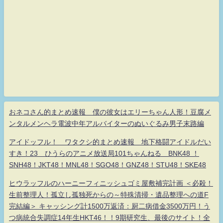
おネコさん的まとめ速報 僕の彼女はエリーちゃん人形！豆腐メ
ンタルメンヘラ電波中年アルバイターのぬいぐるみ男子末路編
アイドッフル！ ワタクシ的まとめ速報 地下格闘アイドルだい
すき！23 ひうらのアニメ放送局101ちゃんねる BNK48 ！
SNH48！JKT48！MNL48！SGO48！GNZ48！STU48！SKE48
ヒウラッフルのハーニーフィニッシュゴミ屋敷補完計画 ＜必殺！
生前整理人！孤立し孤独死からの～特殊清掃・遺品整理への道F
完結編＞ キャッシング計1500万返済：厨二病借金3500万円！う
つ病統合失調症14年生HKT46！！9期研究生、最後のサイト！全