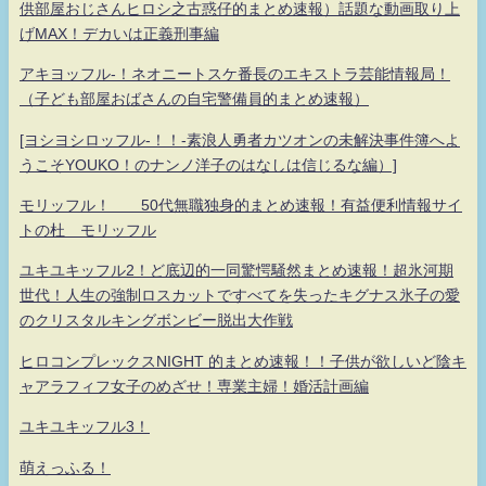
供部屋おじさんヒロシ之古惑仔的まとめ速報）話題な動画取り上
げMAX！デカいは正義刑事編
アキヨッフル-！ネオニートスケ番長のエキストラ芸能情報局！
（子ども部屋おばさんの自宅警備員的まとめ速報）
[ヨシヨシロッフル-！！-素浪人勇者カツオンの未解決事件簿へよ
うこそYOUKO！のナンノ洋子のはなしは信じるな編）]
モリッフル！ 50代無職独身的まとめ速報！有益便利情報サイ
トの杜 モリッフル
ユキユキッフル2！ど底辺的一同驚愕騒然まとめ速報！超氷河期
世代！人生の強制ロスカットですべてを失ったキグナス氷子の愛
のクリスタルキングボンビー脱出大作戦
ヒロコンプレックスNIGHT 的まとめ速報！！子供が欲しいど陰キ
ャアラフィフ女子のめざせ！専業主婦！婚活計画編
ユキユキッフル3！
萌えっふる！