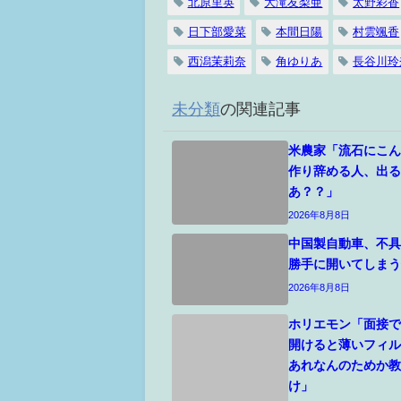
北原里英
大滝友梨亜
太野彩香
日下部愛菜
本間日陽
村雲颯香
西潟茉莉奈
角ゆりあ
長谷川玲
未分類
の関連記事
米農家「流石にこ
作り辞める人、出
あ？？」
2026年8月8日
中国製自動車、不
勝手に開いてしま
2026年8月8日
ホリエモン「面接
開けると薄いフィ
あれなんのためか
け」