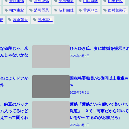
奈良未遥
宮島亜弥
小熊倫実
山口真帆
山田野絵
柏木由紀
清司麗菜
荻野由佳
菅原りこ
西村菜那子
奈
高倉萌香
髙橋真生
んな値段じゃ、米
ひろゆき氏、妻に離婚を提示さ
るんじゃないかな
2026年8月8日
具合によりドアが
国税務署職員が1億円以上脱税ｗ
う件
ｗ
2026年8月8日
で、納豆のパック
蓮舫「蓮舫だから叩いて良いと
ルム入ってるけど
報道」 X民「高市だから叩いて
教えてって聞くわ
いをやってるのがお前だろ」
2026年8月8日