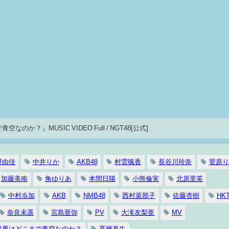
＜期間限定＞NGT48『世界はどこまで青空なのか？』MUSIC VIDEO Full / NGT48[公式]
野由佳
中井りか
AKB48
村雲颯香
長谷川玲奈
菅原り
加藤美南
角ゆりあ
本間日陽
小熊倫実
北原里英
中村歩加
AKB
NMB48
西村菜那子
佐藤杏樹
HKT
奈良未遥
宮島亜弥
PV
大滝友梨亜
MV
世界はどこまで青空なのか？
髙橋真生