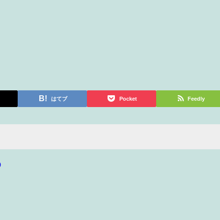
はてブ
Pocket
Feedly
p