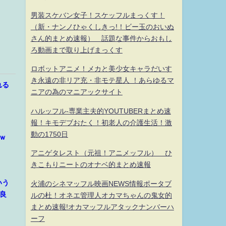
男装スケバン女子！スケッフルまっくす！
（新・ナンノひゃくしきっ!！ビー玉のおいぬ
さん的まとめ速報） 話題な事件からおもし
ろ動画まで取り上げまっくす
ロボットアニメ！メカと美少女キャラだいす
き永遠の非リア充・非モテ星人 ！あらゆるマ
れる
ニアの為のマニアックサイト
ハルッフル-専業主夫的YOUTUBERまとめ速
報！キモデブおたく！初老人の介護生活！激
動の1750日
ｗ
アニゲタレスト（元祖！アニメッフル） ひ
きこもりニートのオナベ的まとめ速報
いう
火浦のシネマッフル映画NEWS情報ポータブ
良
ルの杜！オネエ管理人オカマちゃんの鬼女的
まとめ速報!オカマッフルアタックナンバーハ
ーフ