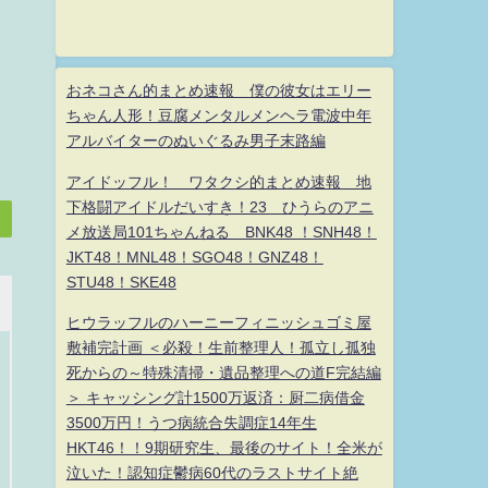
おネコさん的まとめ速報 僕の彼女はエリー
ちゃん人形！豆腐メンタルメンヘラ電波中年
アルバイターのぬいぐるみ男子末路編
アイドッフル！ ワタクシ的まとめ速報 地
下格闘アイドルだいすき！23 ひうらのアニ
メ放送局101ちゃんねる BNK48 ！SNH48！
JKT48！MNL48！SGO48！GNZ48！
STU48！SKE48
ヒウラッフルのハーニーフィニッシュゴミ屋
敷補完計画 ＜必殺！生前整理人！孤立し孤独
死からの～特殊清掃・遺品整理への道F完結編
＞ キャッシング計1500万返済：厨二病借金
3500万円！うつ病統合失調症14年生
HKT46！！9期研究生、最後のサイト！全米が
泣いた！認知症鬱病60代のラストサイト絶