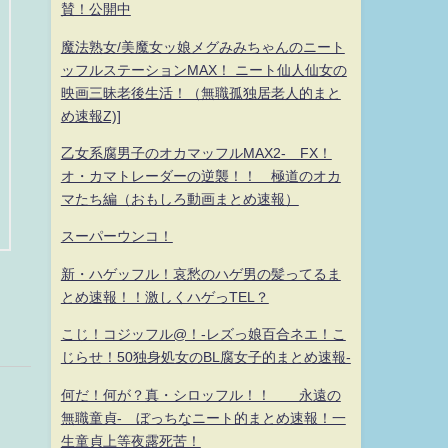
賛！公開中
魔法熟女/美魔女ッ娘メグみみちゃんのニート
ッフルステーションMAX！ ニート仙人仙女の
映画三昧老後生活！（無職孤独居老人的まと
め速報Z)]
乙女系腐男子のオカマッフルMAX2- FX！
オ・カマトレーダーの逆襲！！ 極道のオカ
マたち編（おもしろ動画まとめ速報）
スーパーウンコ！
新・ハゲッフル！哀愁のハゲ男の髪ってるま
とめ速報！！激しくハゲっTEL？
こじ！コジッフル@！-レズっ娘百合ネエ！こ
じらせ！50独身処女のBL腐女子的まとめ速報-
何だ！何が？真・シロッフル！！ 永遠の
無職童貞- ぼっちなニート的まとめ速報！一
生童貞上等夜露死苦！