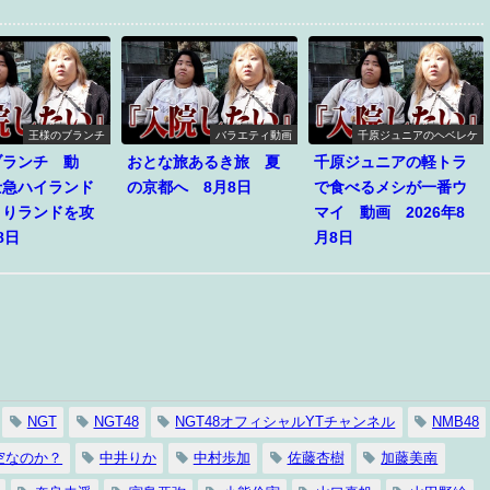
王様のブランチ
バラエティ動画
千原ジュニアのヘベレケ
ブランチ 動
おとな旅あるき旅 夏
千原ジュニアの軽トラ
士急ハイランド
の京都へ 8月8日
で食べるメシが一番ウ
うりランドを攻
マイ 動画 2026年8
8日
月8日
NGT
NGT48
NGT48オフィシャルYTチャンネル
NMB48
空なのか？
中井りか
中村歩加
佐藤杏樹
加藤美南