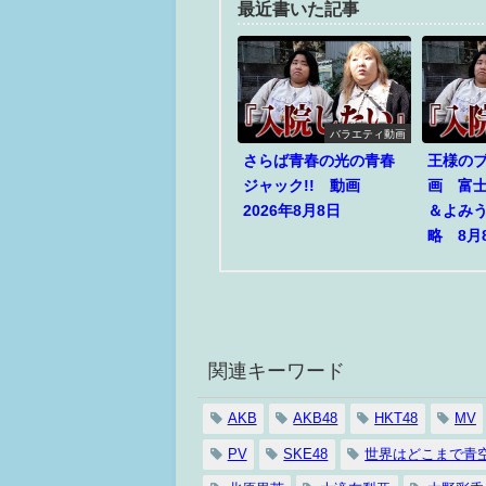
最近書いた記事
バラエティ動画
さらば青春の光の青春
王様の
ジャック!! 動画
画 富
2026年8月8日
＆よみ
略 8月
関連キーワード
AKB
AKB48
HKT48
MV
PV
SKE48
世界はどこまで青