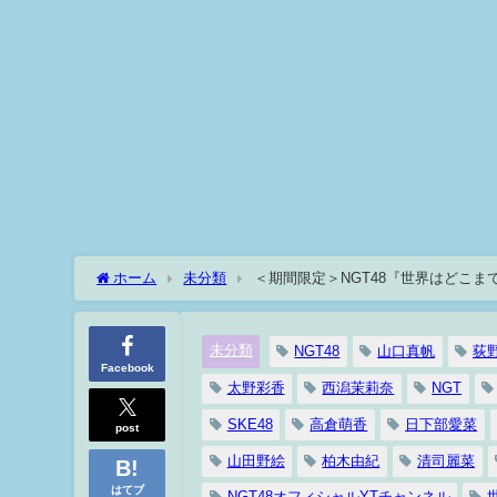
ホーム
未分類
未分類
NGT48
山口真帆
荻
Facebook
太野彩香
西潟茉莉奈
NGT
SKE48
高倉萌香
日下部愛菜
post
山田野絵
柏木由紀
清司麗菜
はてブ
NGT48オフィシャルYTチャンネル