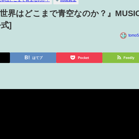
『世界はどこまで青空なのか？』MUSI
公式]
tomo5
はてブ
Pocket
Feedly