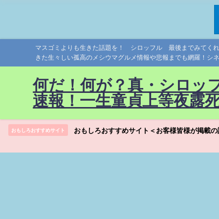
マスゴミよりも生きた話題を！ シロッフル 最後までみてく
きた生々しい孤高のメシウマグルメ情報や悲報までも網羅！シ
何だ！何が？真・シロッ
速報！一生童貞上等夜露
おもしろおすすめサイト＜お客様皆様が掲載の
おもしろおすすめサイト