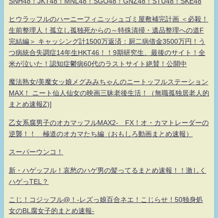
SNH48！JKT48！MNL48！SGO48！GNZ48！STU48！SKE48
ヒウラッフルのハーニーフィニッシュゴミ屋敷補完計画 ＜必殺！
生前整理人！孤立し孤独死からの～特殊清掃・遺品整理への道F
完結編＞ キャッシング計1500万返済：厨二病借金3500万円！う
つ病統合失調症14年生HKT46！！9期研究生、最後のサイト！全
米が泣いた！認知症鬱病60代のラストサイト絶賛！公開中
魔法熟女/美魔女ッ娘メグみみちゃんのニートッフルステーション
MAX！ ニート仙人仙女の映画三昧老後生活！（無職孤独居老人的
まとめ速報Z)]
乙女系腐男子のオカマッフルMAX2- FX！オ・カマトレーダーの
逆襲！！ 極道のオカマたち編（おもしろ動画まとめ速報）
スーパーウンコ！
新・ハゲッフル！哀愁のハゲ男の髪ってるまとめ速報！！激しく
ハゲっTEL？
こじ！コジッフル@！-レズっ娘百合ネエ！こじらせ！50独身処
女のBL腐女子的まとめ速報-