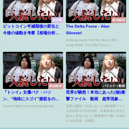
未分類
政治経済
ビットコイン半減期後の変化と
The Delta Force - Alan
今後の値動き考察【相場分析
Silvestri
2020年5月13日】
...
Amazing theme from the classic 80's
action thriller The Delta Force, s...
政治経済
バラエティ動画
『トンイ』女優パク・ハソ
世界が騒然！本当にあった(秘)衝
ン、“地味にスゴイ”腹筋をのぞ
撃ファイル 動画 超常現象＆
かせた！ミラノで撮られた写真
怪奇事件SP 12月6日
Source: https://www.cinemacafe.net/...
世界が騒然！本当にあった(秘)衝撃ファイ
ル2023年12月6日内容：世界各地で本当に
に反響【写真】
起きた本当にあった衝撃事件の数々を紹介
する出演者：高橋英...