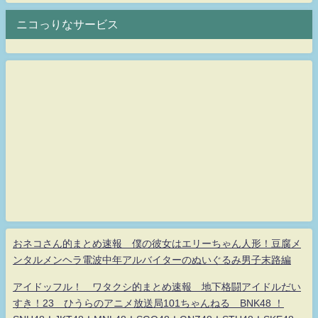
ニコっりなサービス
おネコさん的まとめ速報 僕の彼女はエリーちゃん人形！豆腐メ
ンタルメンヘラ電波中年アルバイターのぬいぐるみ男子末路編
アイドッフル！ ワタクシ的まとめ速報 地下格闘アイドルだい
すき！23 ひうらのアニメ放送局101ちゃんねる BNK48 ！