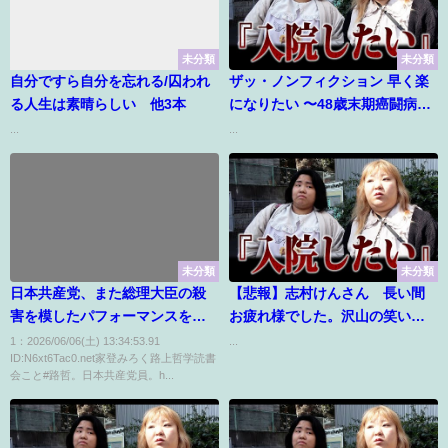
未分類
未分類
自分ですら自分を忘れる/囚われ
ザッ・ノンフィクション 早く楽
る人生は素晴らしい 他3本
になりたい 〜48歳末期癌闘病の
記録〜
...
...
未分類
未分類
日本共産党、また総理大臣の殺
【悲報】志村けんさん 長い間
害を模したパフォーマンスをは
お疲れ様でした。沢山の笑いと
じめる
元気をありがとうございまし
1：2026/06/06(土) 13:34:53.91
...
ID:N6xt6Tac0.net家登みろく路上哲学読書
た。
会こと#路哲。日本共産党員。h...