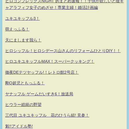
ヒロコンプレックスNIGHT 的まとめ速報！！子供が欲しいど陰キ
ャアラフィフ女子のめざせ！専業主婦！婚活計画編
ユキユキッフル3！
萌えっふる！
天にまします我ら！
ヒロシッフル！ヒロシデース山さんのリフォームひとりDIY！！
ヒロユキユキッフルMAX！スーパークッキング！
徹夜DEテツヤッフル!！レトロ館2号店！
剛Q超児ともっふる！
ヤナッフル ゲームだいすき6！放送局
ヒウラー総統の野望
三代目 ユキユキッフル 花のひうら組! 見参！
魁!!アイドル塾!