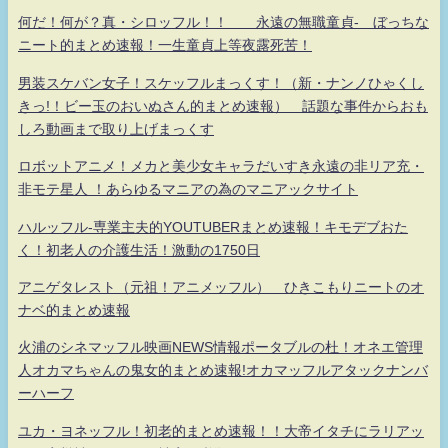
何だ！何が？真・シロッフル！！ 永遠の無職童貞- ぼっちな
ニート的まとめ速報！一生童貞上等夜露死苦！
男装スケバン女子！スケッフルまっくす！（新・ナンノひゃくし
きっ!！ビー玉のおいぬさん的まとめ速報） 話題な事件からおも
しろ動画まで取り上げまっくす
ロボットアニメ！メカと美少女キャラだいすき永遠の非リア充・
非モテ星人 ！あらゆるマニアの為のマニアックサイト
ハルッフル-専業主夫的YOUTUBERまとめ速報！キモデブおた
く！初老人の介護生活！激動の1750日
アニゲタレスト（元祖！アニメッフル） ひきこもりニートのオ
ナベ的まとめ速報
火浦のシネマッフル映画NEWS情報ポータブルの杜！オネエ管理
人オカマちゃんの鬼女的まとめ速報!オカマッフルアタックナンバ
ーハーフ
ユカ・ヨネッフル！初老的まとめ速報！！大帝イタチにラリアッ