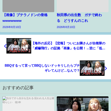
【画像】プテラノドンの骨格
秋田県の出生数 ガチで終わ
wwwwwww
る どうすんのこれ
2026年8月10日
2026年8月10日
【海外の反応】【悲報】ついにお隣さんが自衛隊の
「威嚇飛行」の証拠「画像」を公開！→逆に「低空
飛行」など無かった反証になってしまう！「艦上か
らの撮影かどうかすらわからない」【凄いぞ日本!】
BBQするって言ってBBQしないドッキリしたらブチ
ギレてんけど...なんで？
おすすめの記事