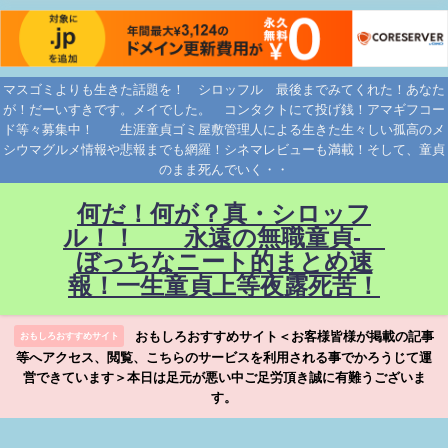
マスゴミよりも生きた話題を！ シロッフル 最後までみてくれた！あなた
が！だーいすきです。メイでした。 コンタクトにて投げ銭！アマギフコー
ド等々募集中！ 生涯童貞ゴミ屋敷管理人による生きた生々しい孤高のメ
シウマグルメ情報や悲報までも網羅！シネマレビューも満載！そして、童貞
のまま死んでいく・・
何だ！何が？真・シロッフ
ル！！ 永遠の無職童貞-
ぼっちなニート的まとめ速
報！一生童貞上等夜露死苦！
おもしろおすすめサイト＜お客様皆様が掲載の記事
おもしろおすすめサイト
等へアクセス、閲覧、こちらのサービスを利用される事でかろうじて運
営できています＞本日は足元が悪い中ご足労頂き誠に有難うございま
す。