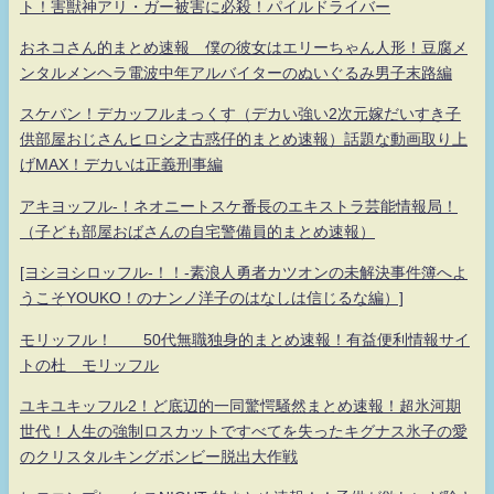
ト！害獣神アリ・ガー被害に必殺！パイルドライバー
おネコさん的まとめ速報 僕の彼女はエリーちゃん人形！豆腐メ
ンタルメンヘラ電波中年アルバイターのぬいぐるみ男子末路編
スケバン！デカッフルまっくす（デカい強い2次元嫁だいすき子
供部屋おじさんヒロシ之古惑仔的まとめ速報）話題な動画取り上
げMAX！デカいは正義刑事編
アキヨッフル-！ネオニートスケ番長のエキストラ芸能情報局！
（子ども部屋おばさんの自宅警備員的まとめ速報）
[ヨシヨシロッフル-！！-素浪人勇者カツオンの未解決事件簿へよ
うこそYOUKO！のナンノ洋子のはなしは信じるな編）]
モリッフル！ 50代無職独身的まとめ速報！有益便利情報サイ
トの杜 モリッフル
ユキユキッフル2！ど底辺的一同驚愕騒然まとめ速報！超氷河期
世代！人生の強制ロスカットですべてを失ったキグナス氷子の愛
のクリスタルキングボンビー脱出大作戦