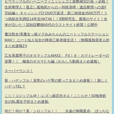
ヒウラッフルのハーニーフィニッシュゴミ屋敷補完計画 ＜必殺！
生前整理人！孤立し孤独死からの～特殊清掃・遺品整理への道F
完結編＞ キャッシング計1500万返済：厨二病借金3500万円！う
つ病統合失調症14年生HKT46！！9期研究生、最後のサイト！全
米が泣いた！認知症鬱病60代のラストサイト絶賛！公開中
魔法熟女/美魔女ッ娘メグみみちゃんのニートッフルステーション
MAX！ ニート仙人仙女の映画三昧老後生活！（無職孤独居老人的
まとめ速報Z)]
乙女系腐男子のオカマッフルMAX2- FX！オ・カマトレーダーの
逆襲！！ 極道のオカマたち編（おもしろ動画まとめ速報）
スーパーウンコ！
新・ハゲッフル！哀愁のハゲ男の髪ってるまとめ速報！！激しく
ハゲっTEL？
こじ！コジッフル@！-レズっ娘百合ネエ！こじらせ！50独身処
女のBL腐女子的まとめ速報-
何だ！何が？真・シロッフル！！ 永遠の無職童貞- ぼっちな