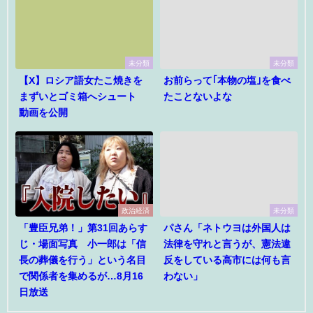
未分類
未分類
【X】ロシア語女たこ焼きを
お前らって｢本物の塩｣を食べ
まずいとゴミ箱へシュート
たことないよな
動画を公開
政治経済
未分類
「豊臣兄弟！」第31回あらす
パさん「ネトウヨは外国人は
じ・場面写真 小一郎は「信
法律を守れと言うが、憲法違
長の葬儀を行う」という名目
反をしている高市には何も言
で関係者を集めるが…8月16
わない」
日放送