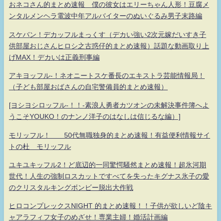
おネコさん的まとめ速報 僕の彼女はエリーちゃん人形！豆腐メ
ンタルメンヘラ電波中年アルバイターのぬいぐるみ男子末路編
スケバン！デカッフルまっくす（デカい強い2次元嫁だいすき子
供部屋おじさんヒロシ之古惑仔的まとめ速報）話題な動画取り上
げMAX！デカいは正義刑事編
アキヨッフル-！ネオニートスケ番長のエキストラ芸能情報局！
（子ども部屋おばさんの自宅警備員的まとめ速報）
[ヨシヨシロッフル-！！-素浪人勇者カツオンの未解決事件簿へよ
うこそYOUKO！のナンノ洋子のはなしは信じるな編）]
モリッフル！ 50代無職独身的まとめ速報！有益便利情報サイ
トの杜 モリッフル
ユキユキッフル2！ど底辺的一同驚愕騒然まとめ速報！超氷河期
世代！人生の強制ロスカットですべてを失ったキグナス氷子の愛
のクリスタルキングボンビー脱出大作戦
ヒロコンプレックスNIGHT 的まとめ速報！！子供が欲しいど陰キ
ャアラフィフ女子のめざせ！専業主婦！婚活計画編