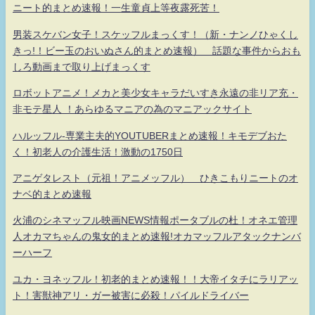
ニート的まとめ速報！一生童貞上等夜露死苦！
男装スケバン女子！スケッフルまっくす！（新・ナンノひゃくし
きっ!！ビー玉のおいぬさん的まとめ速報） 話題な事件からおも
しろ動画まで取り上げまっくす
ロボットアニメ！メカと美少女キャラだいすき永遠の非リア充・
非モテ星人 ！あらゆるマニアの為のマニアックサイト
ハルッフル-専業主夫的YOUTUBERまとめ速報！キモデブおた
く！初老人の介護生活！激動の1750日
アニゲタレスト（元祖！アニメッフル） ひきこもりニートのオ
ナベ的まとめ速報
火浦のシネマッフル映画NEWS情報ポータブルの杜！オネエ管理
人オカマちゃんの鬼女的まとめ速報!オカマッフルアタックナンバ
ーハーフ
ユカ・ヨネッフル！初老的まとめ速報！！大帝イタチにラリアッ
ト！害獣神アリ・ガー被害に必殺！パイルドライバー