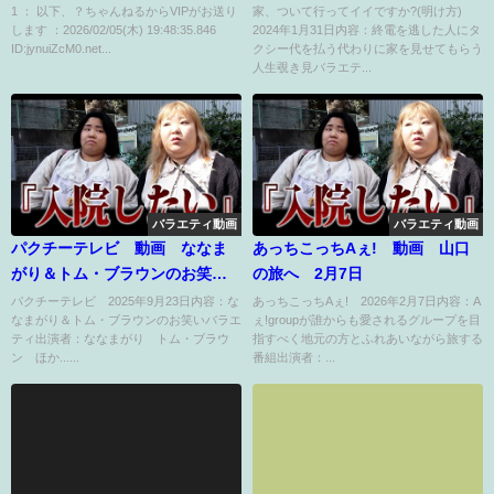
1 ： 以下、？ちゃんねるからVIPがお送り
家、ついて行ってイイですか?(明け方)
します ：2026/02/05(木) 19:48:35.846
2024年1月31日内容：終電を逃した人にタ
ID:jynuiZcM0.net...
クシー代を払う代わりに家を見せてもらう
人生覗き見バラエテ...
バラエティ動画
バラエティ動画
パクチーテレビ 動画 ななま
あっちこっちAぇ! 動画 山口
がり＆トム・ブラウンのお笑い
の旅へ 2月7日
バラエティ 9月23日
パクチーテレビ 2025年9月23日内容：な
あっちこっちAぇ! 2026年2月7日内容：A
なまがり＆トム・ブラウンのお笑いバラエ
ぇ!groupが誰からも愛されるグループを目
ティ出演者：ななまがり トム・ブラウ
指すべく地元の方とふれあいながら旅する
ン ほか......
番組出演者：...