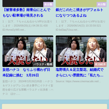
未分類
未分類
【被害者多数】南青山にとんで
銀だこのたこ焼きがデフォルト
もない駐車場が発見される
になりつつあるよね
1 ： 以下、？ちゃんねるからVIPがお送り
1 ： 以下、？ちゃんねるからVIPがお送り
します ：2026/06/20(土) 04:39:31.430
します ：2026/06/14(日) 10:33:59.521
ID:HvrwlJyW0.net...
ID:bd3aq7Uxa.net...
バラエティ動画
政治経済
妄想ハナコ なりふり構わず日
塩野瑛久＆足立梨花、結婚式で
本記録に挑む 3月26日
さらにいい雰囲気に「私たち結
婚しました 2」1時間SPの今夜は
妄想ハナコ 2024年3月26日内容：ハナコ
Source: https://www.cinemacafe.net/...
＆ゲストがアレコレ好き勝手にイケナイ妄
夫婦2組が対面
想を繰り広げる禁断バラエティ出演者：ハ
ナコ ほか......