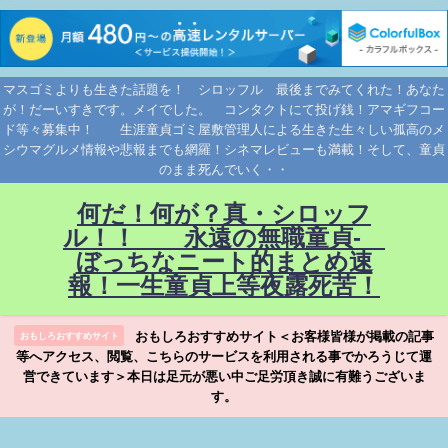
マスゴミよりも生きた話題を！ シロッフル 最後までみてくれた！あなた
が！だーいすきです。メイでした。 コンタクトにて投げ銭！アマギフコー
ド等々募集中！ 生涯童貞ゴミ屋敷管理人による生きた生々しい孤高のメ
シウマグルメ情報や悲報までも網羅！シネマレビューも満載！そして、童貞
のまま死んでいく・・
何だ！何が？真・シロッフ
ル！！ 永遠の無職童貞-
ぼっちなニート的まとめ速
報！一生童貞上等夜露死苦！
おもしろおすすめサイト＜お客様皆様が掲載の記事
おもしろおすすめサイト
等へアクセス、閲覧、こちらのサービスを利用される事でかろうじて運
営できています＞本日は足元が悪い中ご足労頂き誠に有難うございま
す。