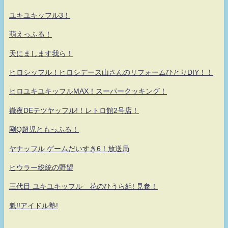
ユキユキッフル3！
萌えっふる！
天にまします我ら！
ヒロシッフル！ヒロシデース山さんのリフォームひとりDIY！！
ヒロユキユキッフルMAX！スーパークッキング！
徹夜DEテツヤッフル!！レトロ館2号店！
剛Q超児ともっふる！
ヤナッフル ゲームだいすき6！放送局
ヒウラー総統の野望
三代目 ユキユキッフル 花のひうら組! 見参！
魁!!アイドル塾!