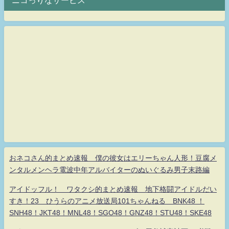
ニコっりなサービス
おネコさん的まとめ速報 僕の彼女はエリーちゃん人形！豆腐メ
ンタルメンヘラ電波中年アルバイターのぬいぐるみ男子末路編
アイドッフル！ ワタクシ的まとめ速報 地下格闘アイドルだい
すき！23 ひうらのアニメ放送局101ちゃんねる BNK48 ！
SNH48！JKT48！MNL48！SGO48！GNZ48！STU48！SKE48