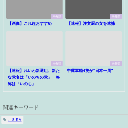
未分類
未分類
【画像】これ超おすすめ
【速報】注文厨の女を逮捕
未分類
未分類
【速報】れいわ新選組、新た
中露軍艦4隻が“日本一周”
な党名は「いのちの党」 略
称は「いのち」
関連キーワード
、ＳＥV