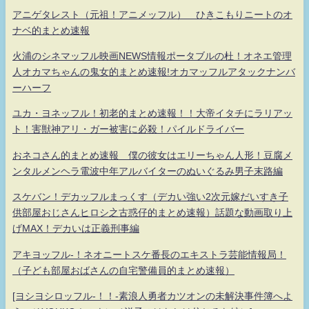
アニゲタレスト（元祖！アニメッフル） ひきこもりニートのオ
ナベ的まとめ速報
火浦のシネマッフル映画NEWS情報ポータブルの杜！オネエ管理
人オカマちゃんの鬼女的まとめ速報!オカマッフルアタックナンバ
ーハーフ
ユカ・ヨネッフル！初老的まとめ速報！！大帝イタチにラリアッ
ト！害獣神アリ・ガー被害に必殺！パイルドライバー
おネコさん的まとめ速報 僕の彼女はエリーちゃん人形！豆腐メ
ンタルメンヘラ電波中年アルバイターのぬいぐるみ男子末路編
スケバン！デカッフルまっくす（デカい強い2次元嫁だいすき子
供部屋おじさんヒロシ之古惑仔的まとめ速報）話題な動画取り上
げMAX！デカいは正義刑事編
アキヨッフル-！ネオニートスケ番長のエキストラ芸能情報局！
（子ども部屋おばさんの自宅警備員的まとめ速報）
[ヨシヨシロッフル-！！-素浪人勇者カツオンの未解決事件簿へよ