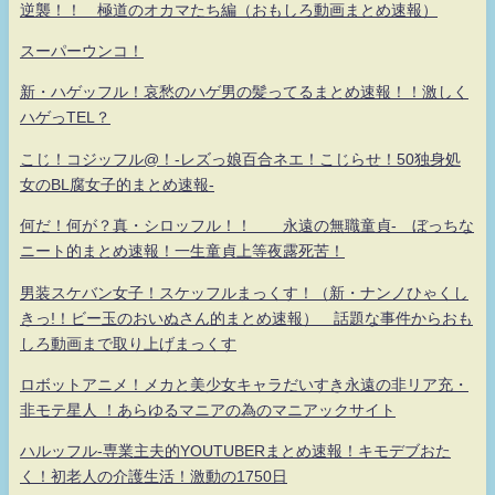
逆襲！！ 極道のオカマたち編（おもしろ動画まとめ速報）
スーパーウンコ！
新・ハゲッフル！哀愁のハゲ男の髪ってるまとめ速報！！激しく
ハゲっTEL？
こじ！コジッフル@！-レズっ娘百合ネエ！こじらせ！50独身処
女のBL腐女子的まとめ速報-
何だ！何が？真・シロッフル！！ 永遠の無職童貞- ぼっちな
ニート的まとめ速報！一生童貞上等夜露死苦！
男装スケバン女子！スケッフルまっくす！（新・ナンノひゃくし
きっ!！ビー玉のおいぬさん的まとめ速報） 話題な事件からおも
しろ動画まで取り上げまっくす
ロボットアニメ！メカと美少女キャラだいすき永遠の非リア充・
非モテ星人 ！あらゆるマニアの為のマニアックサイト
ハルッフル-専業主夫的YOUTUBERまとめ速報！キモデブおた
く！初老人の介護生活！激動の1750日