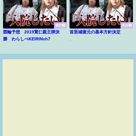
未分類
未分類
競輪予想 2019寛仁親王牌決
首里城復元の基本方針決定
勝 わらしべKEIRINch7
...
...