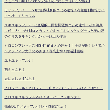
うこそYOUKO！のナンノ洋子のはなしは信じるな編）]
モリッフル！ 50代無職独身的まとめ速報！有益便利情報サイ
トの杜 モリッフル
ユキユキッフル2！ど底辺的一同驚愕騒然まとめ速報！超氷河期
世代！人生の強制ロスカットですべてを失ったキグナス氷子の愛
のクリスタルキングボンビー脱出大作戦
ヒロコンプレックスNIGHT 的まとめ速報！！子供が欲しいど陰キ
ャアラフィフ女子のめざせ！専業主婦！婚活計画編
ユキユキッフル3！
萌えっふる！
天にまします我ら！
ヒロシッフル！ヒロシデース山さんのリフォームひとりDIY！！
ヒロユキユキッフルMAX！スーパークッキング！
徹夜DEテツヤッフル!！レトロ館2号店！