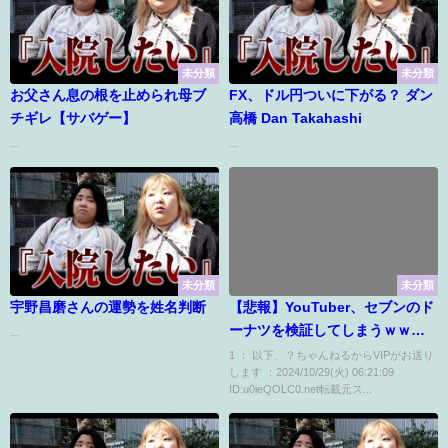
未分類
未分類
お父さん息の根を止められ母ブ
FX、ドル円ついに下がる？ ダン
チギレ【サバゲー】
高橋 Dan Takahashi
...
...
未分類
未分類
宇野昌磨さんの運勢を姓名判断
【悲報】YouTuber、セブンのド
ーナツを検証してしまうｗｗｗ
...
ｗｗ
1 ： 以下、？ちゃんねるからVIPがお送り
します ：2024/10/29(火) 06:21:09
ID:u0ieQOLC0.net転載元ス...