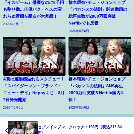
『イカゲーム』俳優なのに6千円
橋本環奈×チェ・ジョンヒョプ
も割り勘…俳優パク・ヘスの変
「バカンスの法則」関連動画の
わらぬ素顔を親友が大暴露！
総再生数が2800万回突破
Netflixでも反響
2026年8月6日
2026年8月6日
A賞は躍動感溢れるスタチュー！
橋本環奈×チェ・ジョンヒョプ
『スパイダーマン：ブランド・
『バカンスの法則』SNS再生
ニュー・デイ』Happyくじ、8月
2800万回突破＆Netflix国内4
7日発売開始
位！
2026年8月6日
2026年8月6日
セブンイレブン、クロッチ：198円（税込213.84
円）