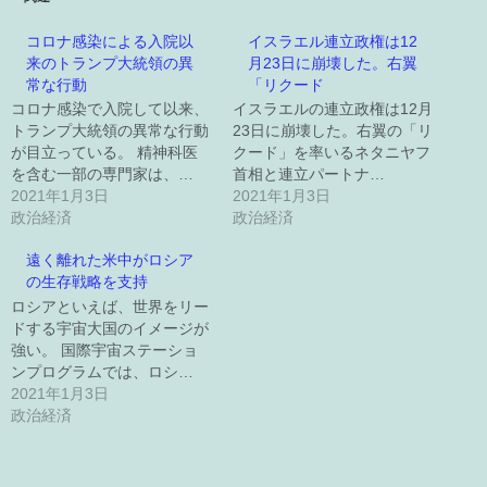
コロナ感染による入院以
イスラエル連立政権は12
来のトランプ大統領の異
月23日に崩壊した。右翼
常な行動
「リクード
コロナ感染で入院して以来、
イスラエルの連立政権は12月
トランプ大統領の異常な行動
23日に崩壊した。右翼の「リ
が目立っている。 精神科医
クード」を率いるネタニヤフ
を含む一部の専門家は、…
首相と連立パートナ…
2021年1月3日
2021年1月3日
政治経済
政治経済
遠く離れた米中がロシア
の生存戦略を支持
ロシアといえば、世界をリー
ドする宇宙大国のイメージが
強い。 国際宇宙ステーショ
ンプログラムでは、ロシ…
2021年1月3日
政治経済