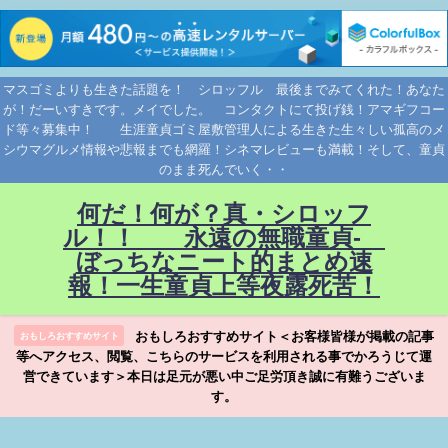
マスゴミよりも生きた話題を！ シロッフル 最後までみてくれた！あなた
が！だーいすきです。メイでした。 コンタクトにて投げ銭！アマギフコー
ド等々募集中！ 生涯童貞ゴミ屋敷管理人による生きた生々しい孤高のメ
シウマグルメ情報や悲報までも網羅！シネマレビューも満載！そして、童貞
のまま死んでいく・・
何だ！何が？真・シロッフ
ル！！ 永遠の無職童貞-
ぼっちなニート的まとめ速
報！一生童貞上等夜露死苦！
おもしろおすすめサイト＜お客様皆様が掲載の記事
おもしろおすすめサイト
等へアクセス、閲覧、こちらのサービスを利用される事でかろうじて運
営できています＞本日は足元が悪い中ご足労頂き誠に有難うございま
す。