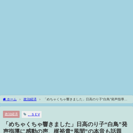
ホーム
政治経済
「めちゃくちゃ響きました」日高のり子“白鳥”発声指導に
感動の声、梶裕貴“風間”の本音も話題に…「銀河の一票」第9話
政治経済
、ＳＥV
「めちゃくちゃ響きました」日高のり子“白鳥”発
声指導に感動の声、梶裕貴“風間”の本音も話題