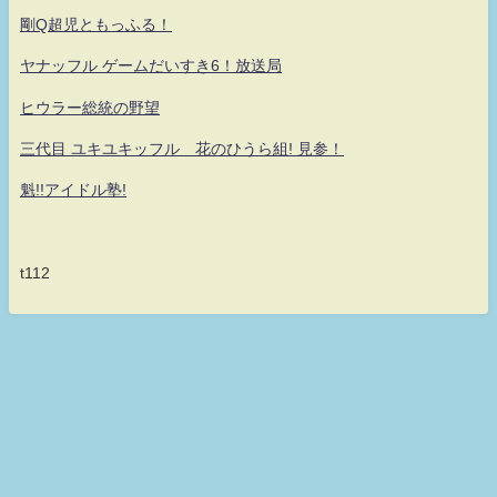
剛Q超児ともっふる！
ヤナッフル ゲームだいすき6！放送局
ヒウラー総統の野望
三代目 ユキユキッフル 花のひうら組! 見参！
魁!!アイドル塾!
t112