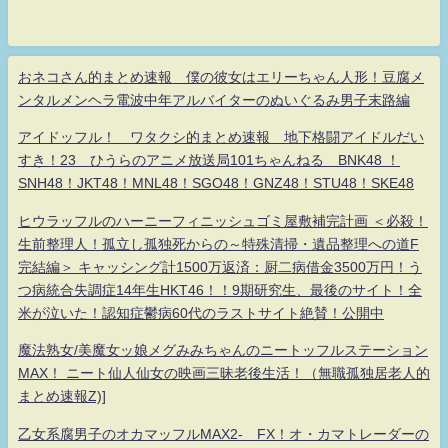
おネコさん的まとめ速報 僕の彼女はエリーちゃん人形！豆腐メ
ンタルメンヘラ電波中年アルバイターのぬいぐるみ男子末路編
アイドッフル！ ワタクシ的まとめ速報 地下格闘アイドルだい
すき！23 ひうらのアニメ放送局101ちゃんねる BNK48 ！
SNH48！JKT48！MNL48！SGO48！GNZ48！STU48！SKE48
ヒウラッフルのハーニーフィニッシュゴミ屋敷補完計画 ＜必殺！
生前整理人！孤立し孤独死からの～特殊清掃・遺品整理への道F
完結編＞ キャッシング計1500万返済：厨二病借金3500万円！う
つ病統合失調症14年生HKT46！！9期研究生、最後のサイト！全
米が泣いた！認知症鬱病60代のラストサイト絶賛！公開中
魔法熟女/美魔女ッ娘メグみみちゃんのニートッフルステーション
MAX！ ニート仙人仙女の映画三昧老後生活！（無職孤独居老人的
まとめ速報Z)]
乙女系腐男子のオカマッフルMAX2- FX！オ・カマトレーダーの