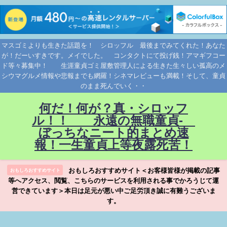
マスゴミよりも生きた話題を！ シロッフル 最後までみてくれた！あなた
が！だーいすきです。メイでした。 コンタクトにて投げ銭！アマギフコー
ド等々募集中！ 生涯童貞ゴミ屋敷管理人による生きた生々しい孤高のメ
シウマグルメ情報や悲報までも網羅！シネマレビューも満載！そして、童貞
のまま死んでいく・・
何だ！何が？真・シロッフ
ル！！ 永遠の無職童貞-
ぼっちなニート的まとめ速
報！一生童貞上等夜露死苦！
おもしろおすすめサイト＜お客様皆様が掲載の記事
おもしろおすすめサイト
等へアクセス、閲覧、こちらのサービスを利用される事でかろうじて運
営できています＞本日は足元が悪い中ご足労頂き誠に有難うございま
す。