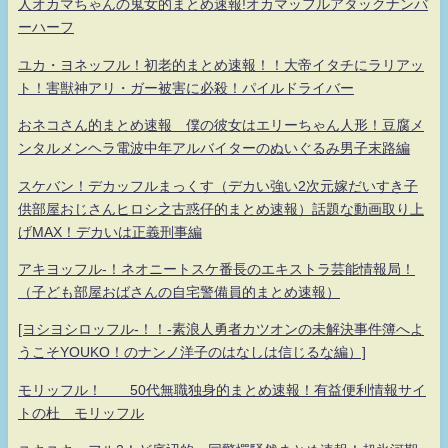
人オカマちゃんの鬼女的まとめ速報!オカマッフルアタックナンバ
ーハーフ
ユカ・ヨネッフル！初老的まとめ速報！！大帝イタチにラリアッ
ト！害獣神アリ・ガー被害に必殺！パイルドライバー
おネコさん的まとめ速報 僕の彼女はエリーちゃん人形！豆腐メ
ンタルメンヘラ電波中年アルバイターのぬいぐるみ男子末路編
スケバン！デカッフルまっくす（デカい強い2次元嫁だいすき子
供部屋おじさんヒロシ之古惑仔的まとめ速報）話題な動画取り上
げMAX！デカいは正義刑事編
アキヨッフル-！ネオニートスケ番長のエキストラ芸能情報局！
（子ども部屋おばさんの自宅警備員的まとめ速報）
[ヨシヨシロッフル-！！-素浪人勇者カツオンの未解決事件簿へよ
うこそYOUKO！のナンノ洋子のはなしは信じるな編）]
モリッフル！ 50代無職独身的まとめ速報！有益便利情報サイ
トの杜 モリッフル