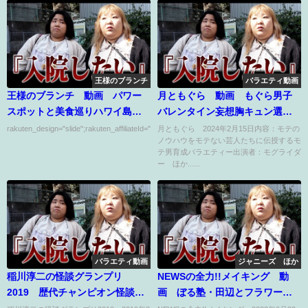
王様のブランチ
バラエティ動画
王様のブランチ 動画 パワー
月ともぐら 動画 もぐら男子
スポットと美食巡りハワイ島の
バレンタイン妄想胸キュン選手
旅 5月3日
権 2月15日
rakuten_design="slide";rakuten_affiliateId="00ed0224.63...
月ともぐら 2024年2月15日内容：モテの
ノウハウをモテない芸人たちに伝授するモ
テ男育成バラエティー出演者：モグライダ
ー ほか......
バラエティ動画
ジャニーズ ほか
稲川淳二の怪談グランプリ
NEWSの全力!!メイキング 動
2019 歴代チャンピオン怪談師
画 ぼる塾・田辺とフラワーケ