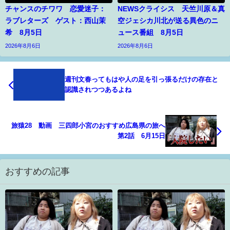
チャンスのチワワ 恋愛迷子：
NEWSクライシス 天竺川原＆真
ラブレターズ ゲスト：西山茉
空ジェシカ川北が送る異色のニ
希 8月5日
ュース番組 8月5日
2026年8月6日
2026年8月6日
週刊文春ってもはや人の足を引っ張るだけの存在と
認識されつつあるよね
旅猿28 動画 三四郎小宮のおすすめ広島県の旅へ
第2話 6月15日
おすすめの記事