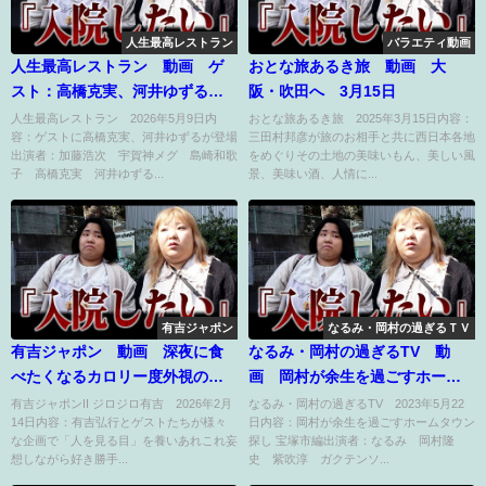
人生最高レストラン
バラエティ動画
人生最高レストラン 動画 ゲ
おとな旅あるき旅 動画 大
スト：高橋克実、河井ゆずる 5
阪・吹田へ 3月15日
月9日
人生最高レストラン 2026年5月9日内
おとな旅あるき旅 2025年3月15日内容：
容：ゲストに高橋克実、河井ゆずるが登場
三田村邦彦が旅のお相手と共に西日本各地
出演者：加藤浩次 宇賀神メグ 島崎和歌
をめぐりその土地の美味いもん、美しい風
子 高橋克実 河井ゆずる...
景、美味い酒、人情に...
有吉ジャポン
なるみ・岡村の過ぎるＴＶ
有吉ジャポン 動画 深夜に食
なるみ・岡村の過ぎるTV 動
べたくなるカロリー度外視の背
画 岡村が余生を過ごすホーム
徳グルメを特集 2月14日
タウン探し 宝塚市編 5月22日
有吉ジャポンII ジロジロ有吉 2026年2月
なるみ・岡村の過ぎるTV 2023年5月22
14日内容：有吉弘行とゲストたちが様々
日内容：岡村が余生を過ごすホームタウン
な企画で「人を見る目」を養いあれこれ妄
探し 宝塚市編出演者：なるみ 岡村隆
想しながら好き勝手...
史 紫吹淳 ガクテンソ...