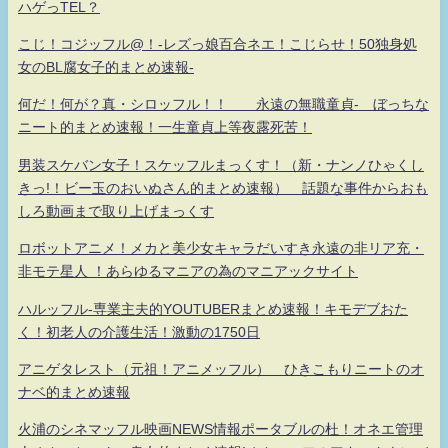
ハゲっTEL？
こじ！コジッフル@！-レズっ娘百合ネエ！こじらせ！50独身処
女のBL腐女子的まとめ速報-
何だ！何が？真・シロッフル！！ 永遠の無職童貞- ぼっちな
ニート的まとめ速報！一生童貞上等夜露死苦！
男装スケバン女子！スケッフルまっくす！（新・ナンノひゃくし
きっ!！ビー玉のおいぬさん的まとめ速報） 話題な事件からおも
しろ動画まで取り上げまっくす
ロボットアニメ！メカと美少女キャラだいすき永遠の非リア充・
非モテ星人 ！あらゆるマニアの為のマニアックサイト
ハルッフル-専業主夫的YOUTUBERまとめ速報！キモデブおた
く！初老人の介護生活！激動の1750日
アニゲタレスト（元祖！アニメッフル） ひきこもりニートのオ
ナベ的まとめ速報
火浦のシネマッフル映画NEWS情報ポータブルの杜！オネエ管理