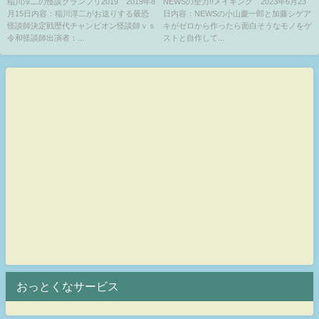
ｖｓ令和怪談師 8月15日
ーキをメイキング 6月23日
稲川淳二の怪談グランプリ2019 2019年8
NEWSの全力!!メイキング 2023年6月23
月15日内容：稲川淳二がお送りする最恐
日内容：NEWSの小山慶一郎と加藤シゲア
怪談師決定戦歴代チャンピオン怪談師ｖｓ
キがゼロから作ったら面白そうなモノをゲ
令和怪談師出演者：...
ストと自作して...
おっとくなサービス