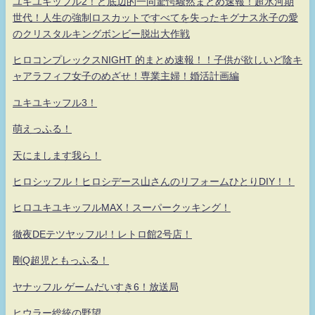
ユキユキッフル2！ど底辺的一同驚愕騒然まとめ速報！超氷河期
世代！人生の強制ロスカットですべてを失ったキグナス氷子の愛
のクリスタルキングボンビー脱出大作戦
ヒロコンプレックスNIGHT 的まとめ速報！！子供が欲しいど陰キ
ャアラフィフ女子のめざせ！専業主婦！婚活計画編
ユキユキッフル3！
萌えっふる！
天にまします我ら！
ヒロシッフル！ヒロシデース山さんのリフォームひとりDIY！！
ヒロユキユキッフルMAX！スーパークッキング！
徹夜DEテツヤッフル!！レトロ館2号店！
剛Q超児ともっふる！
ヤナッフル ゲームだいすき6！放送局
ヒウラー総統の野望