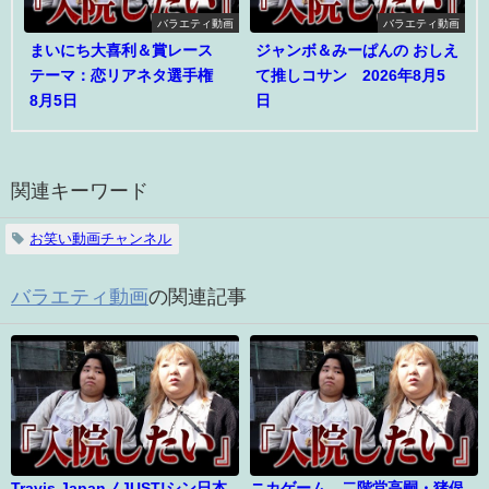
バラエティ動画
バラエティ動画
まいにち大喜利＆賞レース
ジャンボ＆みーぱんの おしえ
テーマ：恋リアネタ選手権
て推しコサン 2026年8月5
8月5日
日
関連キーワード
お笑い動画チャンネル
バラエティ動画
の関連記事
Travis JapanノJUST!シン日本
ニカゲーム 二階堂高嗣・猪俣