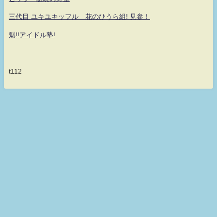
三代目 ユキユキッフル 花のひうら組! 見参！
魁!!アイドル塾!
t112