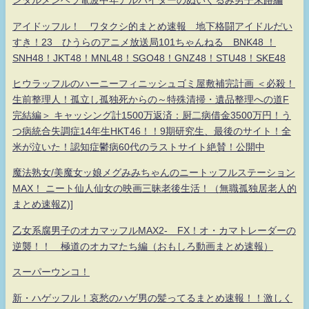
ンタルメンヘラ電波中年アルバイターのぬいぐるみ男子末路編
アイドッフル！ ワタクシ的まとめ速報 地下格闘アイドルだい
すき！23 ひうらのアニメ放送局101ちゃんねる BNK48 ！
SNH48！JKT48！MNL48！SGO48！GNZ48！STU48！SKE48
ヒウラッフルのハーニーフィニッシュゴミ屋敷補完計画 ＜必殺！
生前整理人！孤立し孤独死からの～特殊清掃・遺品整理への道F
完結編＞ キャッシング計1500万返済：厨二病借金3500万円！う
つ病統合失調症14年生HKT46！！9期研究生、最後のサイト！全
米が泣いた！認知症鬱病60代のラストサイト絶賛！公開中
魔法熟女/美魔女ッ娘メグみみちゃんのニートッフルステーション
MAX！ ニート仙人仙女の映画三昧老後生活！（無職孤独居老人的
まとめ速報Z)]
乙女系腐男子のオカマッフルMAX2- FX！オ・カマトレーダーの
逆襲！！ 極道のオカマたち編（おもしろ動画まとめ速報）
スーパーウンコ！
新・ハゲッフル！哀愁のハゲ男の髪ってるまとめ速報！！激しく