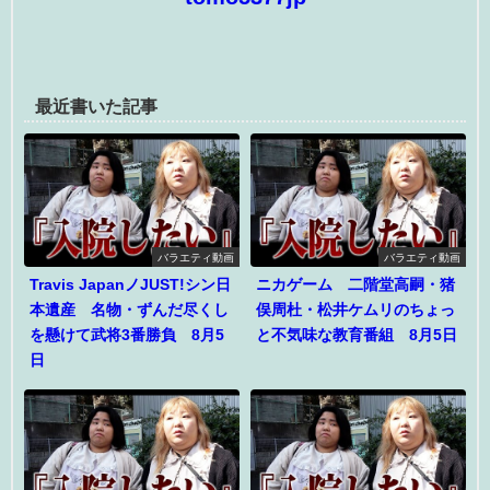
最近書いた記事
バラエティ動画
バラエティ動画
Travis JapanノJUST!シン日
ニカゲーム 二階堂高嗣・猪
本遺産 名物・ずんだ尽くし
俣周杜・松井ケムリのちょっ
を懸けて武将3番勝負 8月5
と不気味な教育番組 8月5日
日