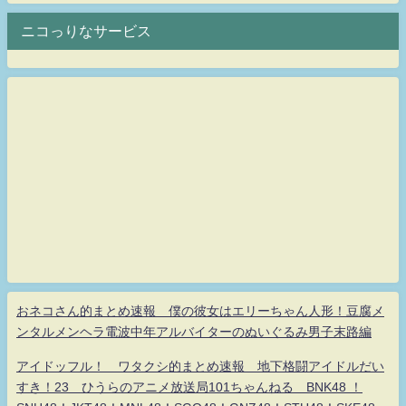
ニコっりなサービス
おネコさん的まとめ速報 僕の彼女はエリーちゃん人形！豆腐メ
ンタルメンヘラ電波中年アルバイターのぬいぐるみ男子末路編
アイドッフル！ ワタクシ的まとめ速報 地下格闘アイドルだい
すき！23 ひうらのアニメ放送局101ちゃんねる BNK48 ！