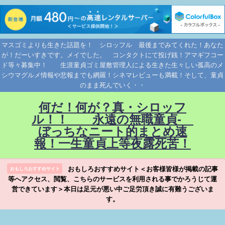
マスゴミよりも生きた話題を！ シロッフル 最後までみてくれた！あなた
が！だーいすきです。メイでした。 コンタクトにて投げ銭！アマギフコー
ド等々募集中！ 生涯童貞ゴミ屋敷管理人による生きた生々しい孤高のメ
シウマグルメ情報や悲報までも網羅！シネマレビューも満載！そして、童貞
のまま死んでいく・・
何だ！何が？真・シロッフ
ル！！ 永遠の無職童貞-
ぼっちなニート的まとめ速
報！一生童貞上等夜露死苦！
おもしろおすすめサイト＜お客様皆様が掲載の記事
おもしろおすすめサイト
等へアクセス、閲覧、こちらのサービスを利用される事でかろうじて運
営できています＞本日は足元が悪い中ご足労頂き誠に有難うございま
す。