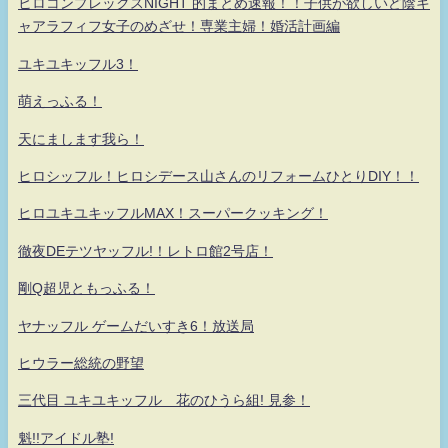
ヒロコンプレックスNIGHT 的まとめ速報！！子供が欲しいど陰キ
ャアラフィフ女子のめざせ！専業主婦！婚活計画編
ユキユキッフル3！
萌えっふる！
天にまします我ら！
ヒロシッフル！ヒロシデース山さんのリフォームひとりDIY！！
ヒロユキユキッフルMAX！スーパークッキング！
徹夜DEテツヤッフル!！レトロ館2号店！
剛Q超児ともっふる！
ヤナッフル ゲームだいすき6！放送局
ヒウラー総統の野望
三代目 ユキユキッフル 花のひうら組! 見参！
魁!!アイドル塾!