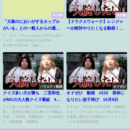
未分類
未分類
「大麻のにおいがするカップル
【ドラクエウォーク】レンジャ
がいる」との一般人からの通
ーが絶対やりたくなる動画！１
報 職質後に男女２人を逮捕
キャラは必須！
1 ： 以下、？ちゃんねるからVIPがお送り
...
します ：2024/10/09(水) 16:48:54
ID:4ihRYFcH0.net 大麻に...
バラエティ動画
オドぜひ
クイズ多い方が勝ち 二宮和也
オドぜひ 動画 #233 若林に
がMCの大人数クイズ番組 4月
なりたい息子再び 10月9日
12日
クイズ多い方が勝ち 2024年4月12日内
オドぜひ 2023年10月9日内容：視聴者か
容：二宮和也がMCの大人数クイズ番組出
らオードリーに会いたい人や会わせたい人
演者：二宮和也 佐藤真知子 大久保佳代
を募集し選ばれた出演者がオードリーとト
子 柴田英嗣 大橋和也...
ークする視聴者参加型...