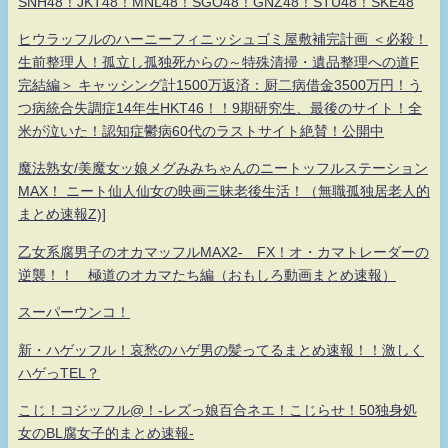
SNH48！JKT48！MNL48！SGO48！GNZ48！STU48！SKE48
ヒウラッフルのハーニーフィニッシュゴミ屋敷補完計画 ＜必殺！
生前整理人！孤立し孤独死からの～特殊清掃・遺品整理への道F
完結編＞ キャッシング計1500万返済：厨二病借金3500万円！う
つ病統合失調症14年生HKT46！！9期研究生、最後のサイト！全
米が泣いた！認知症鬱病60代のラストサイト絶賛！公開中
魔法熟女/美魔女ッ娘メグみみちゃんのニートッフルステーション
MAX！ ニート仙人仙女の映画三昧老後生活！（無職孤独居老人的
まとめ速報Z)]
乙女系腐男子のオカマッフルMAX2- FX！オ・カマトレーダーの
逆襲！！ 極道のオカマたち編（おもしろ動画まとめ速報）
スーパーウンコ！
新・ハゲッフル！哀愁のハゲ男の髪ってるまとめ速報！！激しく
ハゲっTEL？
こじ！コジッフル@！-レズっ娘百合ネエ！こじらせ！50独身処
女のBL腐女子的まとめ速報-