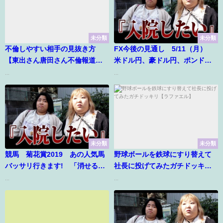
未分類
未分類
不倫しやすい相手の見抜き方
FX今後の見通し 5/11（月）
【東出さん唐田さん不倫報道考
米ドル円、豪ドル円、ポンド
察】
円、ユーロドル
...
...
未分類
未分類
競馬 菊花賞2019 あの人気馬
野球ボールを鉄球にすり替えて
バッサリ行きます! 「消せる人
社長に投げてみたガチドッキリ
気馬シリーズ」
【ラファエル】
...
...