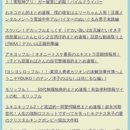
ト！害獣神アリ・ガー被害に必殺！パイルドライバー
おネコさん的まとめ速報 僕の彼女はエリーちゃん人形！豆腐メ
ンタルメンヘラ電波中年アルバイターのぬいぐるみ男子末路編
スケバン！デカッフルまっくす（デカい強い2次元嫁だいすき子
供部屋おじさんヒロシ之古惑仔的まとめ速報）話題な動画取り上
げMAX！デカいは正義刑事編
アキヨッフル-！ネオニートスケ番長のエキストラ芸能情報局！
（子ども部屋おばさんの自宅警備員的まとめ速報）
[ヨシヨシロッフル-！！-素浪人勇者カツオンの未解決事件簿へよ
うこそYOUKO！のナンノ洋子のはなしは信じるな編）]
モリッフル！ 50代無職独身的まとめ速報！有益便利情報サイ
トの杜 モリッフル
ユキユキッフル2！ど底辺的一同驚愕騒然まとめ速報！超氷河期
世代！人生の強制ロスカットですべてを失ったキグナス氷子の愛
のクリスタルキングボンビー脱出大作戦