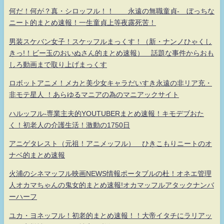
何だ！何が？真・シロッフル！！ 永遠の無職童貞- ぼっちな
ニート的まとめ速報！一生童貞上等夜露死苦！
男装スケバン女子！スケッフルまっくす！（新・ナンノひゃくし
きっ!！ビー玉のおいぬさん的まとめ速報） 話題な事件からおも
しろ動画まで取り上げまっくす
ロボットアニメ！メカと美少女キャラだいすき永遠の非リア充・
非モテ星人 ！あらゆるマニアの為のマニアックサイト
ハルッフル-専業主夫的YOUTUBERまとめ速報！キモデブおた
く！初老人の介護生活！激動の1750日
アニゲタレスト（元祖！アニメッフル） ひきこもりニートのオ
ナベ的まとめ速報
火浦のシネマッフル映画NEWS情報ポータブルの杜！オネエ管理
人オカマちゃんの鬼女的まとめ速報!オカマッフルアタックナンバ
ーハーフ
ユカ・ヨネッフル！初老的まとめ速報！！大帝イタチにラリアッ