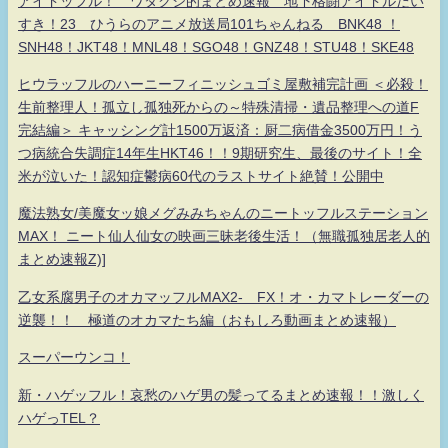
アイドッフル！ ワタクシ的まとめ速報 地下格闘アイドルだい
すき！23 ひうらのアニメ放送局101ちゃんねる BNK48 ！
SNH48！JKT48！MNL48！SGO48！GNZ48！STU48！SKE48
ヒウラッフルのハーニーフィニッシュゴミ屋敷補完計画 ＜必殺！
生前整理人！孤立し孤独死からの～特殊清掃・遺品整理への道F
完結編＞ キャッシング計1500万返済：厨二病借金3500万円！う
つ病統合失調症14年生HKT46！！9期研究生、最後のサイト！全
米が泣いた！認知症鬱病60代のラストサイト絶賛！公開中
魔法熟女/美魔女ッ娘メグみみちゃんのニートッフルステーション
MAX！ ニート仙人仙女の映画三昧老後生活！（無職孤独居老人的
まとめ速報Z)]
乙女系腐男子のオカマッフルMAX2- FX！オ・カマトレーダーの
逆襲！！ 極道のオカマたち編（おもしろ動画まとめ速報）
スーパーウンコ！
新・ハゲッフル！哀愁のハゲ男の髪ってるまとめ速報！！激しく
ハゲっTEL？