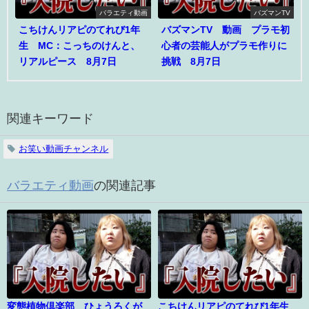
バラエティ動画
バズマンTV
こちけんリアピのてれび1年
バズマンTV 動画 プラモ初
生 MC：こっちのけんと、
心者の芸能人がプラモ作りに
リアルピース 8月7日
挑戦 8月7日
関連キーワード
お笑い動画チャンネル
バラエティ動画
の関連記事
変態植物倶楽部 ひょうろくが
こちけんリアピのてれび1年生