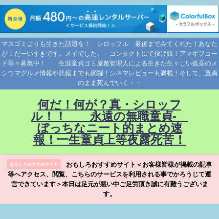
マスゴミよりも生きた話題を！ シロッフル 最後までみてくれた！あなた
が！だーいすきです。メイでした。 コンタクトにて投げ銭！アマギフコー
ド等々募集中！ 生涯童貞ゴミ屋敷管理人による生きた生々しい孤高のメ
シウマグルメ情報や悲報までも網羅！シネマレビューも満載！そして、童貞
のまま死んでいく・・
何だ！何が？真・シロッフ
ル！！ 永遠の無職童貞-
ぼっちなニート的まとめ速
報！一生童貞上等夜露死苦！
おもしろおすすめサイト＜お客様皆様が掲載の記事
おもしろおすすめサイト
等へアクセス、閲覧、こちらのサービスを利用される事でかろうじて運
営できています＞本日は足元が悪い中ご足労頂き誠に有難うございま
す。