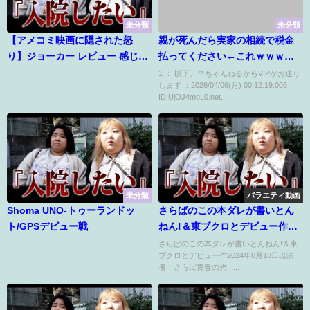
未分類
未分類
【アメコミ映画に隠された怒
親が死んだら実家の相続で税金
り】ジョーカー レビュー 感じた
払ってください←これｗｗｗｗ
事【警告後、ネタバレあり】
ｗｗｗ
...
1 ： 以下、？ちゃんねるからVIPがお送り
します ：2026/04/06(月) 00:12:19.005
ID:UjOJ4moL0.net...
未分類
バラエティ動画
Shoma UNO-トゥーランドッ
さらばのこの本ダレが書いとん
ト/GPSデビュー戦
ねん!＆東ブクロとデビュー作
動画 2024年6月18日
...
さらばのこの本ダレが書いとんねん!＆東
ブクロとデビュー作2024年6月18日出演
者：さらば青春の光......