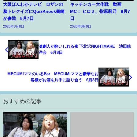
大阪ほんわかテレビ ロザンの
キッチンカー大作戦 動画
脳トレクイズにQuizKnock鶴崎
MC： ヒロミ、指原莉乃 8月7
が参戦 8月7日
日
2026年8月8日
2026年8月8日
演劇人が酔いしれる夜 下北沢NIGHTMARE 池田鉄
洋会 6月8日
MEGUMIママのいるBar MEGUMIママと豪華なお
客様がお酒を片手に語り合う 6月8日
おすすめの記事