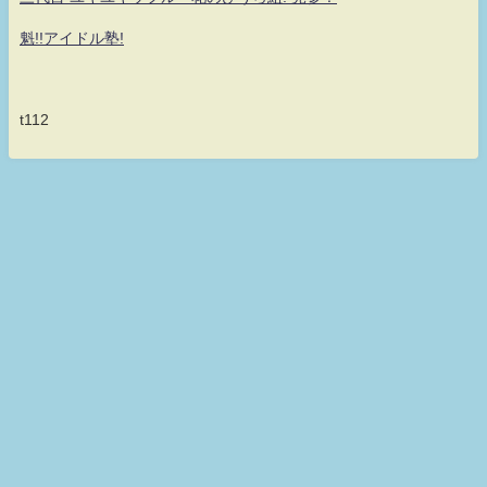
魁!!アイドル塾!
t112
何だ！何が？真・シロッフル！！童貞なのに魔法が使えない！ 永遠の無
職童貞- ぼっちなニート的まとめ速報！一生童貞上等夜露死苦！ All Rights