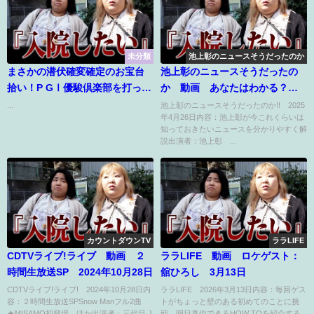
未分類
池上彰のニュースそうだったのか
まさかの潜伏確変確定のお宝台
池上彰のニュースそうだったの
拾い！P GⅠ優駿倶楽部を打った
か 動画 あなたはわかる？２
らとんでもない展開に・・・オ
択で知る日本 4月26日
...
池上彰のニュースそうだったのか!! 2025
年4月26日内容：池上彰が今これくらいは
ブラートに包んで言うけどクソ
知っておきたいニュースを分かりやすく解
台です
説出演者：池上彰 ...
カウントダウンTV
ララLIFE
CDTVライブ!ライブ 動画 ２
ララLIFE 動画 ロケゲスト：
時間生放送SP 2024年10月28日
舘ひろし 3月13日
CDTVライブ!ライブ! 2024年10月28日内
ララLIFE 2026年3月13日内容：毎回ゲス
容：２時間生放送SPSnow Manフル2曲
トがちょっと壁のある初めてのことに挑
★MISAMO初登場 ほか出演者：三代目 J
戦。明日真似できるHOW TOを紹介する