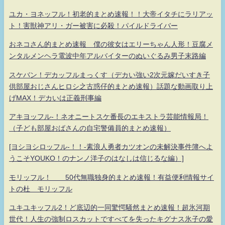
ユカ・ヨネッフル！初老的まとめ速報！！大帝イタチにラリアッ
ト！害獣神アリ・ガー被害に必殺！パイルドライバー
おネコさん的まとめ速報 僕の彼女はエリーちゃん人形！豆腐メ
ンタルメンヘラ電波中年アルバイターのぬいぐるみ男子末路編
スケバン！デカッフルまっくす（デカい強い2次元嫁だいすき子
供部屋おじさんヒロシ之古惑仔的まとめ速報）話題な動画取り上
げMAX！デカいは正義刑事編
アキヨッフル-！ネオニートスケ番長のエキストラ芸能情報局！
（子ども部屋おばさんの自宅警備員的まとめ速報）
[ヨシヨシロッフル-！！-素浪人勇者カツオンの未解決事件簿へよ
うこそYOUKO！のナンノ洋子のはなしは信じるな編）]
モリッフル！ 50代無職独身的まとめ速報！有益便利情報サイ
トの杜 モリッフル
ユキユキッフル2！ど底辺的一同驚愕騒然まとめ速報！超氷河期
世代！人生の強制ロスカットですべてを失ったキグナス氷子の愛