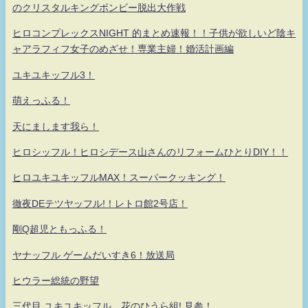
のクリスタルキングボンビー脱出大作戦
ヒロコンプレックスNIGHT 的まとめ速報！！子供が欲しいど陰キ
ャアラフィフ女子のめざせ！専業主婦！婚活計画編
ユキユキッフル3！
萌えっふる！
天にまします我ら！
ヒロシッフル！ヒロシデース山さんのリフォームひとりDIY！！
ヒロユキユキッフルMAX！スーパークッキング！
徹夜DEテツヤッフル!！レトロ館2号店！
剛Q超児ともっふる！
ヤナッフル ゲームだいすき6！放送局
ヒウラー総統の野望
三代目 ユキユキッフル 花のひうら組! 見参！