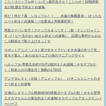
こじ！コジッフル@！-レズっ娘百合ネエ！こじらせ！50独身処
女のBL腐女子的まとめ速報-
何だ！何が？真・シロッフル！！ 永遠の無職童貞- ぼっちな
ニート的まとめ速報！一生童貞上等夜露死苦！
男装スケバン女子！スケッフルまっくす！（新・ナンノひゃくし
きっ!！ビー玉のおいぬさん的まとめ速報） 話題な事件からおも
しろ動画まで取り上げまっくす
ロボットアニメ！メカと美少女キャラだいすき永遠の非リア充・
非モテ星人 ！あらゆるマニアの為のマニアックサイト
ハルッフル-専業主夫的YOUTUBERまとめ速報！キモデブおた
く！初老人の介護生活！激動の1750日
アニゲタレスト（元祖！アニメッフル） ひきこもりニートのオ
ナベ的まとめ速報
火浦のシネマッフル映画NEWS情報ポータブルの杜！オネエ管理
人オカマちゃんの鬼女的まとめ速報!オカマッフルアタックナンバ
ーハーフ