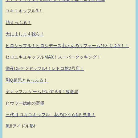
ユキユキッフル3！
萌えっふる！
天にまします我ら！
ヒロシッフル！ヒロシデース山さんのリフォームひとりDIY！！
ヒロユキユキッフルMAX！スーパークッキング！
徹夜DEテツヤッフル!！レトロ館2号店！
剛Q超児ともっふる！
ヤナッフル ゲームだいすき6！放送局
ヒウラー総統の野望
三代目 ユキユキッフル 花のひうら組! 見参！
魁!!アイドル塾!