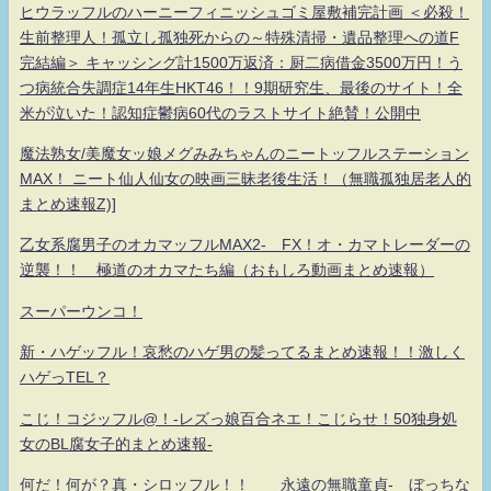
ヒウラッフルのハーニーフィニッシュゴミ屋敷補完計画 ＜必殺！
生前整理人！孤立し孤独死からの～特殊清掃・遺品整理への道F
完結編＞ キャッシング計1500万返済：厨二病借金3500万円！う
つ病統合失調症14年生HKT46！！9期研究生、最後のサイト！全
米が泣いた！認知症鬱病60代のラストサイト絶賛！公開中
魔法熟女/美魔女ッ娘メグみみちゃんのニートッフルステーション
MAX！ ニート仙人仙女の映画三昧老後生活！（無職孤独居老人的
まとめ速報Z)]
乙女系腐男子のオカマッフルMAX2- FX！オ・カマトレーダーの
逆襲！！ 極道のオカマたち編（おもしろ動画まとめ速報）
スーパーウンコ！
新・ハゲッフル！哀愁のハゲ男の髪ってるまとめ速報！！激しく
ハゲっTEL？
こじ！コジッフル@！-レズっ娘百合ネエ！こじらせ！50独身処
女のBL腐女子的まとめ速報-
何だ！何が？真・シロッフル！！ 永遠の無職童貞- ぼっちな