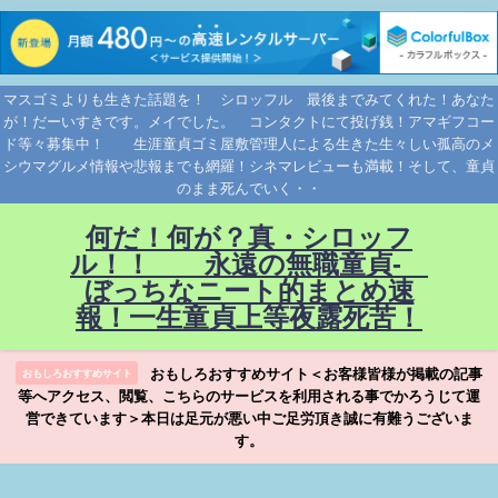
マスゴミよりも生きた話題を！ シロッフル 最後までみてくれた！あなた
が！だーいすきです。メイでした。 コンタクトにて投げ銭！アマギフコー
ド等々募集中！ 生涯童貞ゴミ屋敷管理人による生きた生々しい孤高のメ
シウマグルメ情報や悲報までも網羅！シネマレビューも満載！そして、童貞
のまま死んでいく・・
何だ！何が？真・シロッフ
ル！！ 永遠の無職童貞-
ぼっちなニート的まとめ速
報！一生童貞上等夜露死苦！
おもしろおすすめサイト＜お客様皆様が掲載の記事
おもしろおすすめサイト
等へアクセス、閲覧、こちらのサービスを利用される事でかろうじて運
営できています＞本日は足元が悪い中ご足労頂き誠に有難うございま
す。