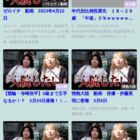
バラエティ動画
未分類
ゼロイチ 動画 2023年4月22
年代別比例投票先 １８～２９
日
歳 「中道」０％ｗｗｗｗｗｗ
ｗｗｗｗｗｗｗｗｗｗｗｗｗｗ
ゼロイチ 2023年4月22日内容：指原莉乃
1：2026/02/02(月) 14:01:35.63
ＭＣの新番組がスタート若さと新しさを感
ID:ezQhPW1f08日投開票の衆議院選挙 比
じさせるエンタメ情報バラエティー出演
例投票先「自民」が全年代でトップ ...
者：指原莉乃 松丸亮吾...
未分類
情熱大陸
【競輪・寺崎浩平】S級まで王手
情熱大陸 動画 俳優・伊藤英
なるか！？ 3月24日速報！！名
明に密着 3月8日
古屋競輪場
...
情熱大陸 2026年3月8日内容：俳優・伊
藤英明に密着......