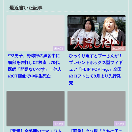
最近書いた記事
未分類
政治経済
中2男子、野球部の練習中に
ひっくり返すとプーさんが！
頭部を強打しCT検査→70代
プレゼントボックス型フィギ
医師「問題ないです」→他人
ュア「FLIP POP Fig.」全国
のCT画像で中学生死亡
のロフトにて9月より先行発
売
未分類
未分類
【悲報】全盛期のエマ・ワト
【画像】クソ親「うちの子に