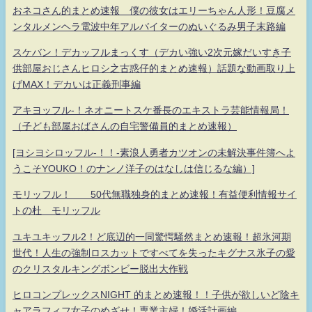
おネコさん的まとめ速報 僕の彼女はエリーちゃん人形！豆腐メ
ンタルメンヘラ電波中年アルバイターのぬいぐるみ男子末路編
スケバン！デカッフルまっくす（デカい強い2次元嫁だいすき子
供部屋おじさんヒロシ之古惑仔的まとめ速報）話題な動画取り上
げMAX！デカいは正義刑事編
アキヨッフル-！ネオニートスケ番長のエキストラ芸能情報局！
（子ども部屋おばさんの自宅警備員的まとめ速報）
[ヨシヨシロッフル-！！-素浪人勇者カツオンの未解決事件簿へよ
うこそYOUKO！のナンノ洋子のはなしは信じるな編）]
モリッフル！ 50代無職独身的まとめ速報！有益便利情報サイ
トの杜 モリッフル
ユキユキッフル2！ど底辺的一同驚愕騒然まとめ速報！超氷河期
世代！人生の強制ロスカットですべてを失ったキグナス氷子の愛
のクリスタルキングボンビー脱出大作戦
ヒロコンプレックスNIGHT 的まとめ速報！！子供が欲しいど陰キ
ャアラフィフ女子のめざせ！専業主婦！婚活計画編