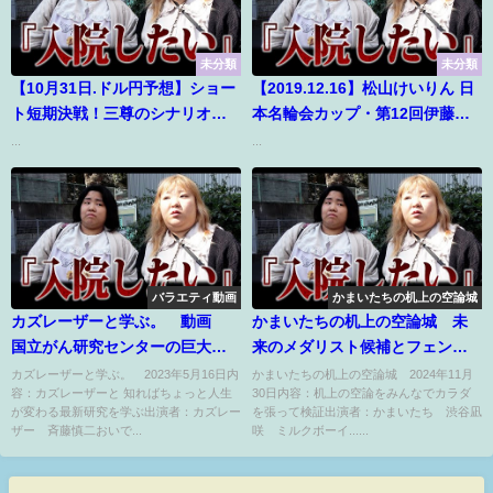
未分類
未分類
【10月31日.ドル円予想】ショー
【2019.12.16】松山けいりん 日
ト短期決戦！三尊のシナリオを
本名輪会カップ・第12回伊藤豊
解説！明日の雇用統計に注意！
明杯争奪戦・デイリースポーツ
...
...
今後の見通しを解説！【最新の
杯争奪戦(ＦⅠ) 初日
FXトレードを毎日更新！】
バラエティ動画
かまいたちの机上の空論城
カズレーザーと学ぶ。 動画
かまいたちの机上の空論城 未
国立がん研究センターの巨大施
来のメダリスト候補とフェンシ
設にTV初潜入 5月16日
ング対決 11月30日
カズレーザーと学ぶ。 2023年5月16日内
かまいたちの机上の空論城 2024年11月
容：カズレーザーと 知ればちょっと人生
30日内容：机上の空論をみんなでカラダ
が変わる最新研究を学ぶ出演者：カズレー
を張って検証出演者：かまいたち 渋谷凪
ザー 斉藤慎二おいで...
咲 ミルクボーイ......