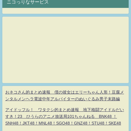
ニコっりなサービス
おネコさん的まとめ速報 僕の彼女はエリーちゃん人形！豆腐メ
ンタルメンヘラ電波中年アルバイターのぬいぐるみ男子末路編
アイドッフル！ ワタクシ的まとめ速報 地下格闘アイドルだい
すき！23 ひうらのアニメ放送局101ちゃんねる BNK48 ！
SNH48！JKT48！MNL48！SGO48！GNZ48！STU48！SKE48