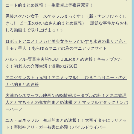
ニート的まとめ速報！一生童貞上等夜露死苦！
男装スケバン女子！スケッフルまっくす！（新・ナンノひゃくし
きっ!！ビー玉のおいぬさん的まとめ速報） 話題な事件からおも
しろ動画まで取り上げまっくす
ロボットアニメ！メカと美少女キャラだいすき永遠の非リア充・
非モテ星人 ！あらゆるマニアの為のマニアックサイト
ハルッフル-専業主夫的YOUTUBERまとめ速報！キモデブおた
く！初老人の介護生活！激動の1750日
アニゲタレスト（元祖！アニメッフル） ひきこもりニートのオ
ナベ的まとめ速報
火浦のシネマッフル映画NEWS情報ポータブルの杜！オネエ管理
人オカマちゃんの鬼女的まとめ速報!オカマッフルアタックナンバ
ーハーフ
ユカ・ヨネッフル！初老的まとめ速報！！大帝イタチにラリアッ
ト！害獣神アリ・ガー被害に必殺！パイルドライバー