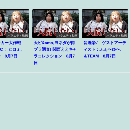
バラエティ動画
バラエティ動画
バラエティ動画
ンカー大作戦
天ピ&amp;ヨネダが街
音道楽√ ゲストアーテ
C： ヒロミ、
ブラ調査! 関西ええキャ
ィスト：ふぉ〜ゆ〜、
 8月7日
ラコレクション 8月7
＆TEAM 8月7日
日