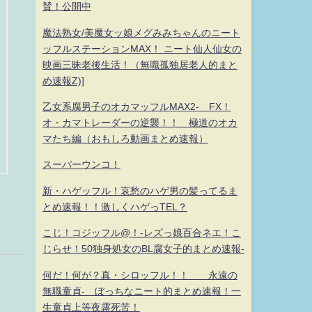
賛！公開中
魔法熟女/美魔女ッ娘メグみみちゃんのニート
ッフルステーションMAX！ ニート仙人仙女の
映画三昧老後生活！（無職孤独居老人的まと
め速報Z)]
乙女系腐男子のオカマッフルMAX2- FX！
オ・カマトレーダーの逆襲！！ 極道のオカ
マたち編（おもしろ動画まとめ速報）
スーパーウンコ！
新・ハゲッフル！哀愁のハゲ男の髪ってるま
とめ速報！！激しくハゲっTEL？
こじ！コジッフル@！-レズっ娘百合ネエ！こ
じらせ！50独身処女のBL腐女子的まとめ速報-
何だ！何が？真・シロッフル！！ 永遠の
無職童貞- ぼっちなニート的まとめ速報！一
生童貞上等夜露死苦！