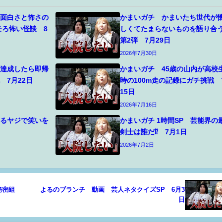
 面白さと怖さの
かまいガチ かまいたち世代が
モろ怖い怪談 8
しくてたまらないものを語り合
第2弾 7月29日
2026年7月30日
 達成したら即帰
かまいガチ 45歳の山内が高校
 7月22日
時の100m走の記録にガチ挑戦 
15日
2026年7月16日
あるヤジで笑いを
かまいガチ 1時間SP 芸能界の
剣士は誰だ⁉ 7月1日
2026年7月2日
秘密組
よるのブランチ 動画 芸人ネタクイズSP 6月3
日