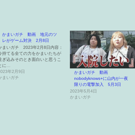
かまいガチ 動画 地元のツ
レがゲーム対決 2月8日
かまいガチ 2023年2月8日内容：
今持てる全ての力をかまいたちが
注ぎ込みそのとき面白いと思うこ
とに…
2023年2月9日
かまいガチ 動画
かまいガチ
nobodyknows+に山内が一夜
限りの電撃加入 5月3日
2023年5月4日
かまいガチ