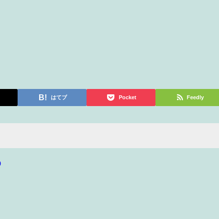
はてブ
Pocket
Feedly
p