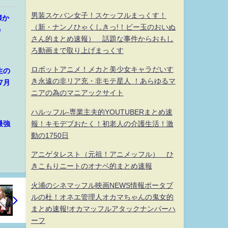
男装スケバン女子！スケッフルまっくす！
懐か
（新・ナンノひゃくしきっ!！ビー玉のおいぬ
う
さん的まとめ速報） 話題な事件からおもし
ろ動画まで取り上げまっくす
ロボットアニメ！メカと美少女キャラだいす
生の
き永遠の非リア充・非モテ星人 ！あらゆるマ
7月
ニアの為のマニアックサイト
ハルッフル-専業主夫的YOUTUBERまとめ速
報！キモデブおたく！初老人の介護生活！激
最強
動の1750日
アニゲタレスト（元祖！アニメッフル） ひ
きこもりニートのオナベ的まとめ速報
火浦のシネマッフル映画NEWS情報ポータブ
ルの杜！オネエ管理人オカマちゃんの鬼女的
まとめ速報!オカマッフルアタックナンバーハ
ーフ