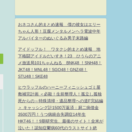
おネコさん的まとめ速報 僕の彼女はエリー
ちゃん人形！豆腐メンタルメンヘラ電波中年
アルバイターのぬいぐるみ男子末路編
アイドッフル！ ワタクシ的まとめ速報 地
下格闘アイドルだいすき！23 ひうらのアニ
メ放送局101ちゃんねる BNK48 ！SNH48！
JKT48！MNL48！SGO48！GNZ48！
STU48！SKE48
ヒウラッフルのハーニーフィニッシュゴミ屋
敷補完計画 ＜必殺！生前整理人！孤立し孤独
死からの～特殊清掃・遺品整理への道F完結編
＞ キャッシング計1500万返済：厨二病借金
3500万円！うつ病統合失調症14年生
HKT46！！9期研究生、最後のサイト！全米が
泣いた！認知症鬱病60代のラストサイト絶