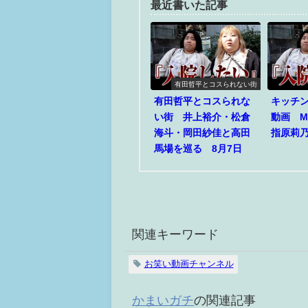
最近書いた記事
有田哲平とコスられない街
有田哲平とコスられな
キッチ
い街 井上裕介・松倉
動画 M
海斗・岡田紗佳と高田
指原莉乃
馬場を巡る 8月7日
関連キーワード
お笑い動画チャンネル
かまいガチ
の関連記事