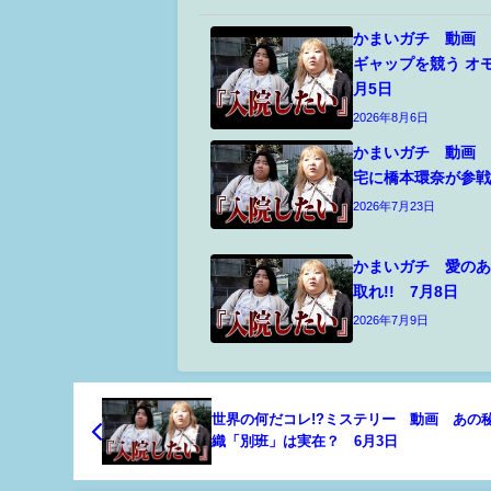
かまいガチ 動画
ギャップを競う オ
月5日
2026年8月6日
かまいガチ 動画
宅に橋本環奈が参戦
2026年7月23日
かまいガチ 愛の
取れ!! 7月8日
2026年7月9日
世界の何だコレ!?ミステリー 動画 あの
織「別班」は実在？ 6月3日