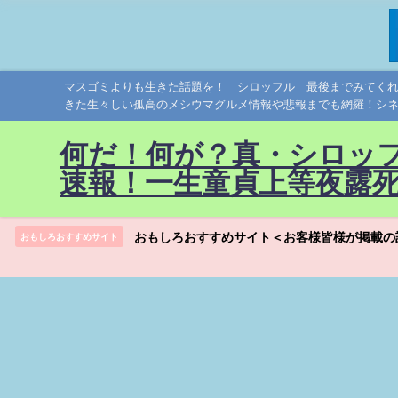
マスゴミよりも生きた話題を！ シロッフル 最後までみてく
きた生々しい孤高のメシウマグルメ情報や悲報までも網羅！シ
何だ！何が？真・シロッ
速報！一生童貞上等夜露
おもしろおすすめサイト＜お客様皆様が掲載の
おもしろおすすめサイト