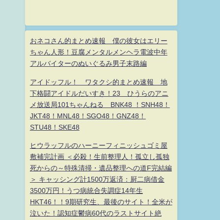
おネコさん的まとめ速報 僕の彼女はエリー
ちゃん人形！豆腐メンタルメンヘラ電波中年
アルバイターのぬいぐるみ男子末路編
アイドッフル！ ワタクシ的まとめ速報 地
下格闘アイドルだいすき！23 ひうらのアニ
メ放送局101ちゃんねる BNK48 ！SNH48！
JKT48！MNL48！SGO48！GNZ48！
STU48！SKE48
ヒウラッフルのハーニーフィニッシュゴミ屋
敷補完計画 ＜必殺！生前整理人！孤立し孤独
死からの～特殊清掃・遺品整理への道F完結編
＞ キャッシング計1500万返済：厨二病借金
3500万円！うつ病統合失調症14年生
HKT46！！9期研究生、最後のサイト！全米が
泣いた！認知症鬱病60代のラストサイト絶