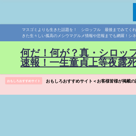
マスゴミよりも生きた話題を！ シロッフル 最後までみてく
きた生々しい孤高のメシウマグルメ情報や悲報までも網羅！シ
何だ！何が？真・シロッ
速報！一生童貞上等夜露
おもしろおすすめサイト＜お客様皆様が掲載の
おもしろおすすめサイト