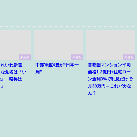
未分類
未分類
未分類
】れいわ新選
中露軍艦4隻が“日本一
首都圏マンション平均
たな党名は「い
周”
価格1.2億円+住宅ロー
党」 略称は
ン金利3%で利息だけで
ち」
月30万円←これバカな
ん？