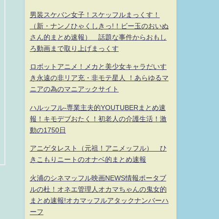
男装スケバン女子！スケッフルまっくす！
（新・ナンノひゃくしきっ!！ビー玉のおいぬ
さん的まとめ速報） 話題な事件からおもし
ろ動画まで取り上げまっくす
ロボットアニメ！メカと美少女キャラだいす
き永遠の非リア充・非モテ星人 ！あらゆるマ
ニアの為のマニアックサイト
ハルッフル-専業主夫的YOUTUBERまとめ速
報！キモデブおたく！初老人の介護生活！激
動の1750日
アニゲタレスト（元祖！アニメッフル） ひ
きこもりニートのオナベ的まとめ速報
火浦のシネマッフル映画NEWS情報ポータブ
ルの杜！オネエ管理人オカマちゃんの鬼女的
まとめ速報!オカマッフルアタックナンバーハ
ーフ