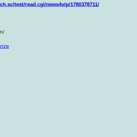
.2ch.sc/test/read.cgi/news4vip/1780378711/
m/
rize