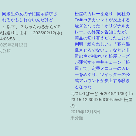
同級生の女の子に開示請求さ
松屋のカレーを巡り、同社の
れるかもしれないんだけど
Twitterアカウントが炎上する
騒ぎとなった「オリジナルカ
1 ： 以下、？ちゃんねるからVIP
レー」の終売を告知したが、
がお送りします ：2025/02/12(水)
商品の切り替えだったことが
14:06:58 …
判明「紛らわしい」「客を混
2025年2月13日
乱させるでない…」などと非
未分類
難の声が相次いだ松屋フーズ
が運営する牛丼チェーン「松
屋」で、定番メニューのカレ
ーをめぐり、ツイッターの公
式アカウントが炎上する騒ぎ
となった
元スレ1ばーど ★2019/11/30(土)
23:15:12.30ID:5dO0Fahw9 松屋
の…
2019年12月3日
未分類