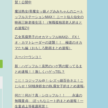
賛！公開中
魔法熟女/美魔女ッ娘メグみみちゃんのニート
ッフルステーションMAX！ ニート仙人仙女の
映画三昧老後生活！（無職孤独居老人的まと
め速報Z)]
乙女系腐男子のオカマッフルMAX2- FX！
オ・カマトレーダーの逆襲！！ 極道のオカ
マたち編（おもしろ動画まとめ速報）
スーパーウンコ！
新・ハゲッフル！哀愁のハゲ男の髪ってるま
とめ速報！！激しくハゲっTEL？
こじ！コジッフル@！-レズっ娘百合ネエ！こ
じらせ！50独身処女のBL腐女子的まとめ速報-
何だ！何が？真・シロッフル！！ 永遠の
無職童貞- ぼっちなニート的まとめ速報！一
生童貞上等夜露死苦！