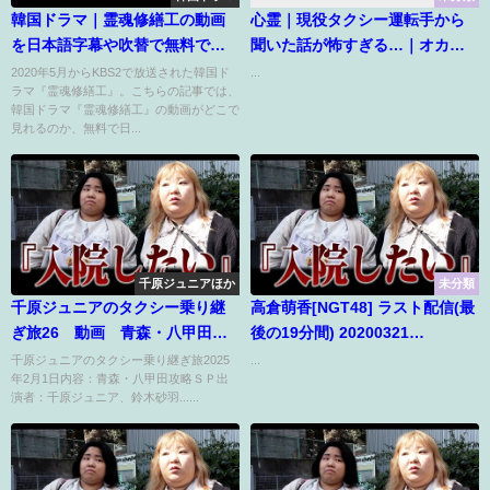
韓国ドラマ｜霊魂修繕工の動画
心霊｜現役タクシー運転手から
を日本語字幕や吹替で無料で見
聞いた話が怖すぎる…｜オカル
れる配信サイトまとめ
ト部
2020年5月からKBS2で放送された韓国ド
...
ラマ『霊魂修繕工』。こちらの記事では、
韓国ドラマ『霊魂修繕工』の動画がどこで
見れるのか、無料で日...
千原ジュニアほか
未分類
千原ジュニアのタクシー乗り継
高倉萌香[NGT48] ラスト配信(最
ぎ旅26 動画 青森・八甲田攻
後の19分間) 20200321
略ＳＰ 2月1日
SHOWROOM
千原ジュニアのタクシー乗り継ぎ旅2025
...
年2月1日内容：青森・八甲田攻略ＳＰ出
演者：千原ジュニア、鈴木砂羽......