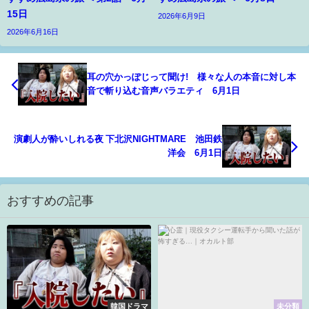
15日
2026年6月9日
2026年6月16日
耳の穴かっぽじって聞け! 様々な人の本音に対し本
音で斬り込む音声バラエティ 6月1日
演劇人が酔いしれる夜 下北沢NIGHTMARE 池田鉄
洋会 6月1日
おすすめの記事
韓国ドラマ
未分類