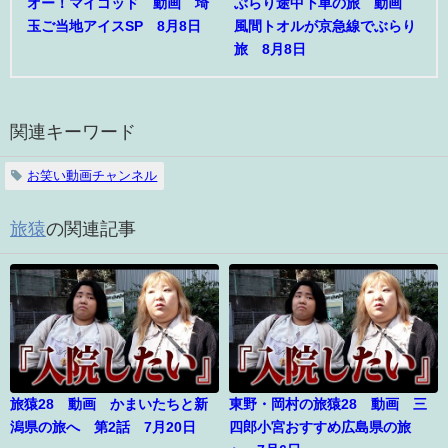
オー！マイゴッド 動画 埼
ぶらり途中下車の旅 動画
玉ご当地アイスSP 8月8日
風間トオルが京急線でぶらり
旅 8月8日
関連キーワード
お笑い動画チャンネル
旅猿
の関連記事
旅猿28 動画 かまいたちと新
東野・岡村の旅猿28 動画 三
潟県の旅へ 第2話 7月20日
四郎小宮おすすめ広島県の旅