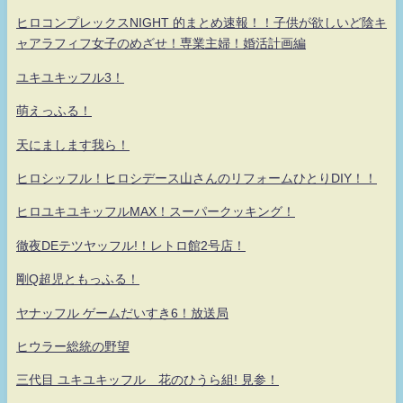
ヒロコンプレックスNIGHT 的まとめ速報！！子供が欲しいど陰キ
ャアラフィフ女子のめざせ！専業主婦！婚活計画編
ユキユキッフル3！
萌えっふる！
天にまします我ら！
ヒロシッフル！ヒロシデース山さんのリフォームひとりDIY！！
ヒロユキユキッフルMAX！スーパークッキング！
徹夜DEテツヤッフル!！レトロ館2号店！
剛Q超児ともっふる！
ヤナッフル ゲームだいすき6！放送局
ヒウラー総統の野望
三代目 ユキユキッフル 花のひうら組! 見参！