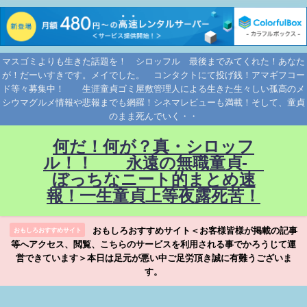
マスゴミよりも生きた話題を！ シロッフル 最後までみてくれた！あなた
が！だーいすきです。メイでした。 コンタクトにて投げ銭！アマギフコー
ド等々募集中！ 生涯童貞ゴミ屋敷管理人による生きた生々しい孤高のメ
シウマグルメ情報や悲報までも網羅！シネマレビューも満載！そして、童貞
のまま死んでいく・・
何だ！何が？真・シロッフ
ル！！ 永遠の無職童貞-
ぼっちなニート的まとめ速
報！一生童貞上等夜露死苦！
おもしろおすすめサイト＜お客様皆様が掲載の記事
おもしろおすすめサイト
等へアクセス、閲覧、こちらのサービスを利用される事でかろうじて運
営できています＞本日は足元が悪い中ご足労頂き誠に有難うございま
す。