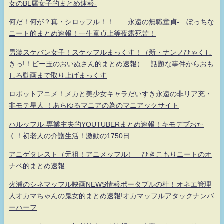
女のBL腐女子的まとめ速報-
何だ！何が？真・シロッフル！！ 永遠の無職童貞- ぼっちな
ニート的まとめ速報！一生童貞上等夜露死苦！
男装スケバン女子！スケッフルまっくす！（新・ナンノひゃくし
きっ!！ビー玉のおいぬさん的まとめ速報） 話題な事件からおも
しろ動画まで取り上げまっくす
ロボットアニメ！メカと美少女キャラだいすき永遠の非リア充・
非モテ星人 ！あらゆるマニアの為のマニアックサイト
ハルッフル-専業主夫的YOUTUBERまとめ速報！キモデブおた
く！初老人の介護生活！激動の1750日
アニゲタレスト（元祖！アニメッフル） ひきこもりニートのオ
ナベ的まとめ速報
火浦のシネマッフル映画NEWS情報ポータブルの杜！オネエ管理
人オカマちゃんの鬼女的まとめ速報!オカマッフルアタックナンバ
ーハーフ