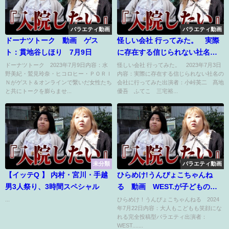
バラエティ動画
バラエティ動画
ドーナツトーク 動画 ゲス
怪しい会社 行ってみた。 実際
ト：貫地谷しほり 7月9日
に存在する信じられない社名の
会社に行ってみた 7月3日
ドーナツトーク 2023年7月9日内容：水
怪しい会社 行ってみた。 2023年7月3日
野美紀・鷲見玲奈・ヒコロヒー・ＰＯＲＩ
内容：実際に存在する信じられない社名の
Ｎがゲスト＆オンラインで繋いだ女性たち
会社に行ってみた出演者：小峠英二 髙地
と共にトークを膨らませ...
優吾 ふてこ 三宅裕...
未分類
バラエティ動画
【イッテQ 】 内村・宮川・手越
ひらめけ!うんぴょこちゃんね
男3人祭り、3時間スペシャル
る 動画 WEST.が子どもの自
由な発想を全力表現 7月22日
...
ひらめけ！うんぴょこちゃんねる 2024
年7月22日内容：大人もこどもも笑顔にな
れる完全投稿型バラエティ出演者：
WEST.......