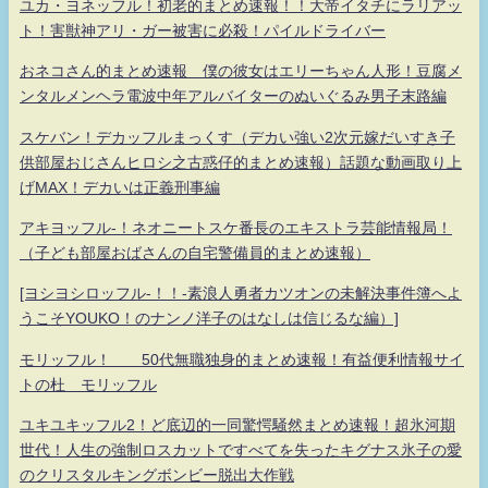
ユカ・ヨネッフル！初老的まとめ速報！！大帝イタチにラリアッ
ト！害獣神アリ・ガー被害に必殺！パイルドライバー
おネコさん的まとめ速報 僕の彼女はエリーちゃん人形！豆腐メ
ンタルメンヘラ電波中年アルバイターのぬいぐるみ男子末路編
スケバン！デカッフルまっくす（デカい強い2次元嫁だいすき子
供部屋おじさんヒロシ之古惑仔的まとめ速報）話題な動画取り上
げMAX！デカいは正義刑事編
アキヨッフル-！ネオニートスケ番長のエキストラ芸能情報局！
（子ども部屋おばさんの自宅警備員的まとめ速報）
[ヨシヨシロッフル-！！-素浪人勇者カツオンの未解決事件簿へよ
うこそYOUKO！のナンノ洋子のはなしは信じるな編）]
モリッフル！ 50代無職独身的まとめ速報！有益便利情報サイ
トの杜 モリッフル
ユキユキッフル2！ど底辺的一同驚愕騒然まとめ速報！超氷河期
世代！人生の強制ロスカットですべてを失ったキグナス氷子の愛
のクリスタルキングボンビー脱出大作戦