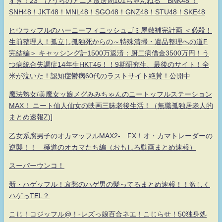
すき！23 ひうらのアニメ放送局101ちゃんねる BNK48 ！
SNH48！JKT48！MNL48！SGO48！GNZ48！STU48！SKE48
ヒウラッフルのハーニーフィニッシュゴミ屋敷補完計画 ＜必殺！
生前整理人！孤立し孤独死からの～特殊清掃・遺品整理への道F
完結編＞ キャッシング計1500万返済：厨二病借金3500万円！う
つ病統合失調症14年生HKT46！！9期研究生、最後のサイト！全
米が泣いた！認知症鬱病60代のラストサイト絶賛！公開中
魔法熟女/美魔女ッ娘メグみみちゃんのニートッフルステーション
MAX！ ニート仙人仙女の映画三昧老後生活！（無職孤独居老人的
まとめ速報Z)]
乙女系腐男子のオカマッフルMAX2- FX！オ・カマトレーダーの
逆襲！！ 極道のオカマたち編（おもしろ動画まとめ速報）
スーパーウンコ！
新・ハゲッフル！哀愁のハゲ男の髪ってるまとめ速報！！激しく
ハゲっTEL？
こじ！コジッフル@！-レズっ娘百合ネエ！こじらせ！50独身処