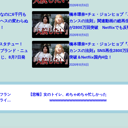
2026年8月6日
なのに6千円も
橋本環奈×チェ・ジョンヒョプ「
・ヘスの変わらぬ
カンスの法則」関連動画の総再
露！
が2800万回突破 Netflixでも反
2026年8月6日
スタチュー！
橋本環奈×チェ・ジョンヒョプ『
：ブランド・ニュ
カンスの法則』SNS再生2800万
くじ、8月7日発
突破＆Netflix国内4位！
2026年8月6日
フラン
【悲報】女のトイレ、めちゃめちゃ忙しかった
ライベ
wwwwwwwwwwwwwwwwwwww