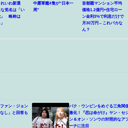
】れいわ新選
中露軍艦4隻が“日本一
首都圏マンション平均
たな党名は「い
周”
価格1.2億円+住宅ロー
党」 略称は
ン金利3%で利息だけで
ち」
月30万円←これバカな
ん？
優ファン・ジョン
パク・ウンビンをめぐる三角関
更なし」と回答も
激化！『恋は命がけ』ヤン・セ
ン＆オン・ソンウの対照的なア
ーチに注目