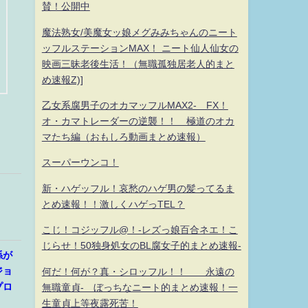
賛！公開中
魔法熟女/美魔女ッ娘メグみみちゃんのニート
ッフルステーションMAX！ ニート仙人仙女の
映画三昧老後生活！（無職孤独居老人的まと
め速報Z)]
乙女系腐男子のオカマッフルMAX2- FX！
オ・カマトレーダーの逆襲！！ 極道のオカ
マたち編（おもしろ動画まとめ速報）
スーパーウンコ！
新・ハゲッフル！哀愁のハゲ男の髪ってるま
とめ速報！！激しくハゲっTEL？
こじ！コジッフル@！-レズっ娘百合ネエ！こ
じらせ！50独身処女のBL腐女子的まとめ速報-
係が
ジョ
何だ！何が？真・シロッフル！！ 永遠の
プロ
無職童貞- ぼっちなニート的まとめ速報！一
生童貞上等夜露死苦！