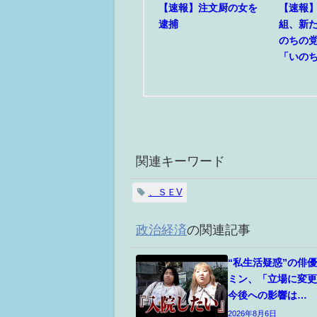
【速報】注文厨の女を
【速報
逮捕
組、新
のちの
「いの
関連キーワード
、ＳＥV
政治経済
の関連記事
“私生活疑惑”の俳
ミン、「立場に変
今後への影響は…
2026年8月6日