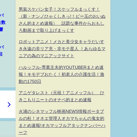
男装スケバン女子！スケッフルまっくす！
バ
（新・ナンノひゃくしきっ!！ビー玉のおいぬ
生数
さん的まとめ速報） 話題な事件からおもし
響
ろ動画まで取り上げまっくす
ロボットアニメ！メカと美少女キャラだいす
バ
き永遠の非リア充・非モテ星人 ！あらゆるマ
回
ニアの為のマニアックサイト
ハルッフル-専業主夫的YOUTUBERまとめ速
報！キモデブおたく！初老人の介護生活！激
動の1750日
アニゲタレスト（元祖！アニメッフル） ひ
きこもりニートのオナベ的まとめ速報
火浦のシネマッフル映画NEWS情報ポータブ
ルの杜！オネエ管理人オカマちゃんの鬼女的
まとめ速報!オカマッフルアタックナンバーハ
ーフ