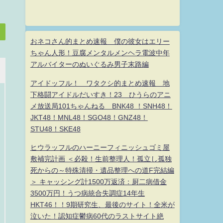
おネコさん的まとめ速報 僕の彼女はエリー
ちゃん人形！豆腐メンタルメンヘラ電波中年
アルバイターのぬいぐるみ男子末路編
アイドッフル！ ワタクシ的まとめ速報 地
下格闘アイドルだいすき！23 ひうらのアニ
メ放送局101ちゃんねる BNK48 ！SNH48！
JKT48！MNL48！SGO48！GNZ48！
STU48！SKE48
ヒウラッフルのハーニーフィニッシュゴミ屋
敷補完計画 ＜必殺！生前整理人！孤立し孤独
死からの～特殊清掃・遺品整理への道F完結編
＞ キャッシング計1500万返済：厨二病借金
3500万円！うつ病統合失調症14年生
HKT46！！9期研究生、最後のサイト！全米が
泣いた！認知症鬱病60代のラストサイト絶