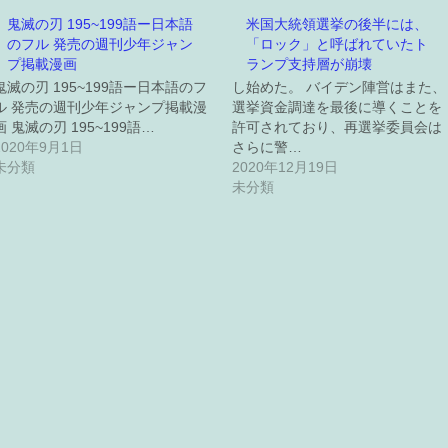
鬼滅の刃 195~199語ー日本語
米国大統領選挙の後半には、
のフル 発売の週刊少年ジャン
「ロック」と呼ばれていたト
プ掲載漫画
ランプ支持層が崩壊
鬼滅の刃 195~199語ー日本語のフ
し始めた。 バイデン陣営はまた、
ル 発売の週刊少年ジャンプ掲載漫
選挙資金調達を最後に導くことを
画 鬼滅の刃 195~199語…
許可されており、再選挙委員会は
2020年9月1日
さらに警…
未分類
2020年12月19日
未分類