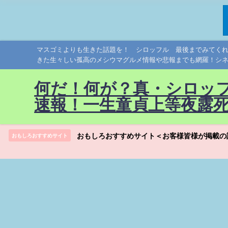
マスゴミよりも生きた話題を！ シロッフル 最後までみてく
きた生々しい孤高のメシウマグルメ情報や悲報までも網羅！シ
何だ！何が？真・シロッ
速報！一生童貞上等夜露
おもしろおすすめサイト＜お客様皆様が掲載の
おもしろおすすめサイト