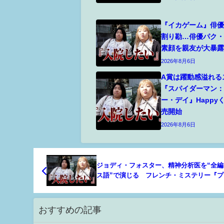
『イカゲーム』俳優
割り勘…俳優パク
素顔を親友が大暴
2026年8月6日
A賞は躍動感溢れる
『スパイダーマン
ー・デイ』Happy
売開始
2026年8月6日
ジョディ・フォスター、精神分析医を“全編
ス語”で演じる フレンチ・ミステリー『プ
ート・ケース』7月公開
おすすめの記事