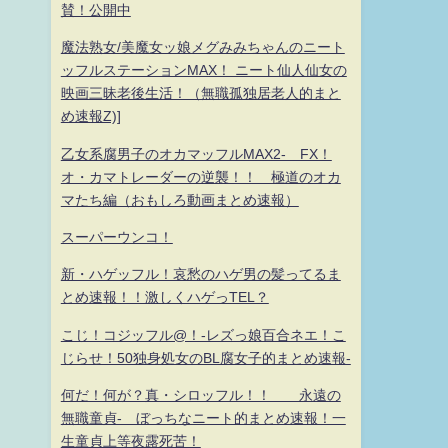
賛！公開中
魔法熟女/美魔女ッ娘メグみみちゃんのニート
ッフルステーションMAX！ ニート仙人仙女の
映画三昧老後生活！（無職孤独居老人的まと
め速報Z)]
乙女系腐男子のオカマッフルMAX2- FX！
オ・カマトレーダーの逆襲！！ 極道のオカ
マたち編（おもしろ動画まとめ速報）
スーパーウンコ！
新・ハゲッフル！哀愁のハゲ男の髪ってるま
とめ速報！！激しくハゲっTEL？
こじ！コジッフル@！-レズっ娘百合ネエ！こ
じらせ！50独身処女のBL腐女子的まとめ速報-
何だ！何が？真・シロッフル！！ 永遠の
無職童貞- ぼっちなニート的まとめ速報！一
生童貞上等夜露死苦！