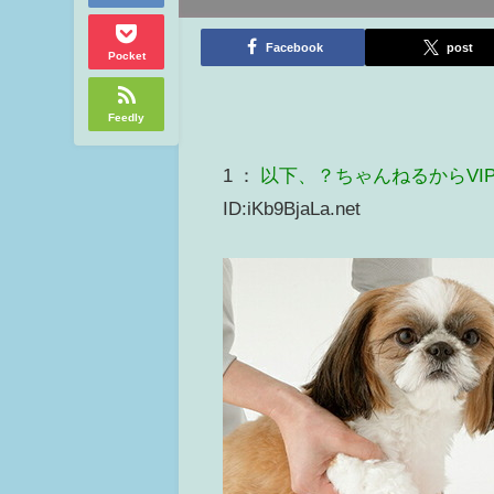
Facebook
post
Pocket
Feedly
1 ：
以下、？ちゃんねるからVI
ID:iKb9BjaLa.net