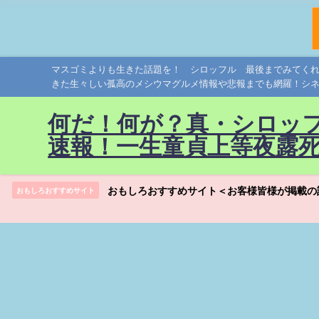
マスゴミよりも生きた話題を！ シロッフル 最後までみてく
きた生々しい孤高のメシウマグルメ情報や悲報までも網羅！シ
何だ！何が？真・シロッ
速報！一生童貞上等夜露
おもしろおすすめサイト＜お客様皆様が掲載の
おもしろおすすめサイト