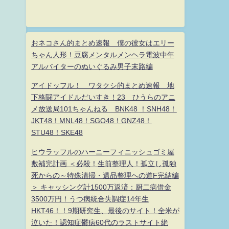
おネコさん的まとめ速報 僕の彼女はエリー
ちゃん人形！豆腐メンタルメンヘラ電波中年
アルバイターのぬいぐるみ男子末路編
アイドッフル！ ワタクシ的まとめ速報 地
下格闘アイドルだいすき！23 ひうらのアニ
メ放送局101ちゃんねる BNK48 ！SNH48！
JKT48！MNL48！SGO48！GNZ48！
STU48！SKE48
ヒウラッフルのハーニーフィニッシュゴミ屋
敷補完計画 ＜必殺！生前整理人！孤立し孤独
死からの～特殊清掃・遺品整理への道F完結編
＞ キャッシング計1500万返済：厨二病借金
3500万円！うつ病統合失調症14年生
HKT46！！9期研究生、最後のサイト！全米が
泣いた！認知症鬱病60代のラストサイト絶