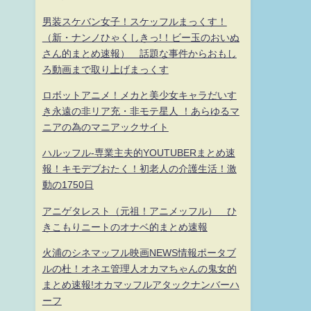
男装スケバン女子！スケッフルまっくす！
（新・ナンノひゃくしきっ!！ビー玉のおいぬ
さん的まとめ速報） 話題な事件からおもし
ろ動画まで取り上げまっくす
ロボットアニメ！メカと美少女キャラだいす
き永遠の非リア充・非モテ星人 ！あらゆるマ
ニアの為のマニアックサイト
ハルッフル-専業主夫的YOUTUBERまとめ速
報！キモデブおたく！初老人の介護生活！激
動の1750日
アニゲタレスト（元祖！アニメッフル） ひ
きこもりニートのオナベ的まとめ速報
火浦のシネマッフル映画NEWS情報ポータブ
ルの杜！オネエ管理人オカマちゃんの鬼女的
まとめ速報!オカマッフルアタックナンバーハ
ーフ