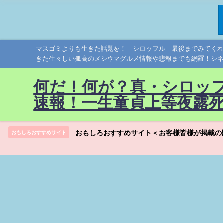
マスゴミよりも生きた話題を！ シロッフル 最後までみてく
きた生々しい孤高のメシウマグルメ情報や悲報までも網羅！シ
何だ！何が？真・シロッ
速報！一生童貞上等夜露
おもしろおすすめサイト＜お客様皆様が掲載の
おもしろおすすめサイト