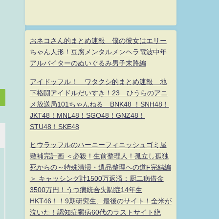
おネコさん的まとめ速報 僕の彼女はエリー
ちゃん人形！豆腐メンタルメンヘラ電波中年
アルバイターのぬいぐるみ男子末路編
アイドッフル！ ワタクシ的まとめ速報 地
下格闘アイドルだいすき！23 ひうらのアニ
メ放送局101ちゃんねる BNK48 ！SNH48！
JKT48！MNL48！SGO48！GNZ48！
STU48！SKE48
ヒウラッフルのハーニーフィニッシュゴミ屋
敷補完計画 ＜必殺！生前整理人！孤立し孤独
死からの～特殊清掃・遺品整理への道F完結編
＞ キャッシング計1500万返済：厨二病借金
3500万円！うつ病統合失調症14年生
HKT46！！9期研究生、最後のサイト！全米が
泣いた！認知症鬱病60代のラストサイト絶