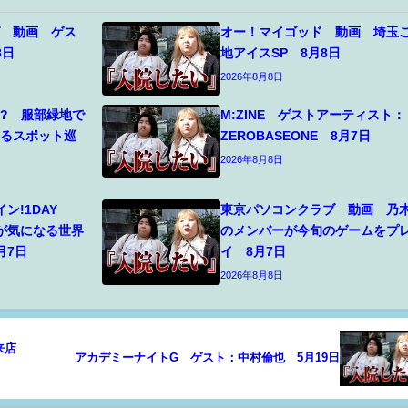
グ 動画 ゲス
オー！マイゴッド 動画 埼玉
8日
地アイスSP 8月8日
2026年8月8日
? 服部緑地で
M:ZINE ゲストアーティスト：
えるスポット巡
ZEROBASEONE 8月7日
2026年8月8日
ン!1DAY
東京パソコンクラブ 動画 乃
ちが気になる世界
のメンバーが今旬のゲームをプ
月7日
イ 8月7日
2026年8月8日
に来店
アカデミーナイトG ゲスト：中村倫也 5月19日