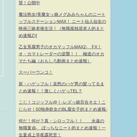
賛！公開中
魔法熟女/美魔女ッ娘メグみみちゃんのニート
ッフルステーションMAX！ ニート仙人仙女の
映画三昧老後生活！（無職孤独居老人的まと
め速報Z)]
乙女系腐男子のオカマッフルMAX2- FX！
オ・カマトレーダーの逆襲！！ 極道のオカ
マたち編（おもしろ動画まとめ速報）
スーパーウンコ！
新・ハゲッフル！哀愁のハゲ男の髪ってるま
とめ速報！！激しくハゲっTEL？
こじ！コジッフル@！-レズっ娘百合ネエ！こ
じらせ！50独身処女のBL腐女子的まとめ速報-
何だ！何が？真・シロッフル！！ 永遠の
無職童貞- ぼっちなニート的まとめ速報！一
生童貞上等夜露死苦！