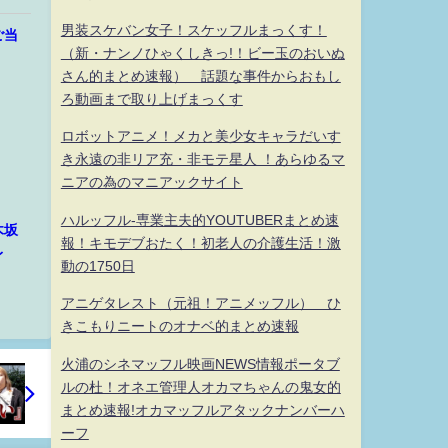
男装スケバン女子！スケッフルまっくす！
ご当
（新・ナンノひゃくしきっ!！ビー玉のおいぬ
さん的まとめ速報） 話題な事件からおもし
ろ動画まで取り上げまっくす
ロボットアニメ！メカと美少女キャラだいす
き永遠の非リア充・非モテ星人 ！あらゆるマ
ニアの為のマニアックサイト
ハルッフル-専業主夫的YOUTUBERまとめ速
木坂
報！キモデブおたく！初老人の介護生活！激
レ
動の1750日
アニゲタレスト（元祖！アニメッフル） ひ
きこもりニートのオナベ的まとめ速報
火浦のシネマッフル映画NEWS情報ポータブ
ルの杜！オネエ管理人オカマちゃんの鬼女的
まとめ速報!オカマッフルアタックナンバーハ
ーフ