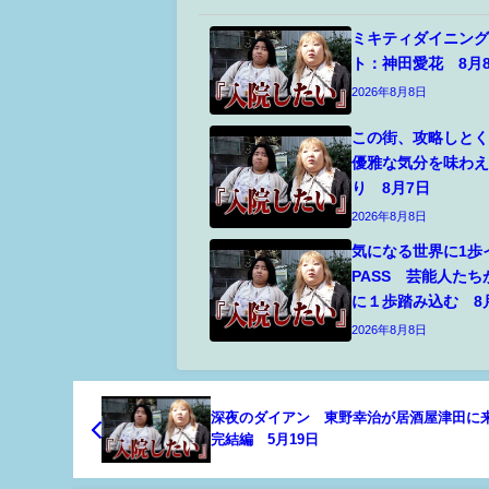
ミキティダイニン
ト：神田愛花 8月
2026年8月8日
この街、攻略しとく
優雅な気分を味わ
り 8月7日
2026年8月8日
気になる世界に1歩イ
PASS 芸能人た
に１歩踏み込む 8
2026年8月8日
深夜のダイアン 東野幸治が居酒屋津田
完結編 5月19日