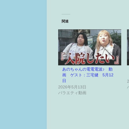
関連
あのちゃんの電電電波♪ 動
画 ゲスト：三宅健 5月12
日
2026年5月13日
バラエティ動画