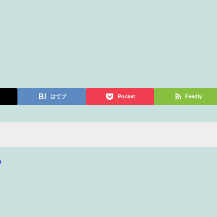
はてブ
Pocket
Feedly
p