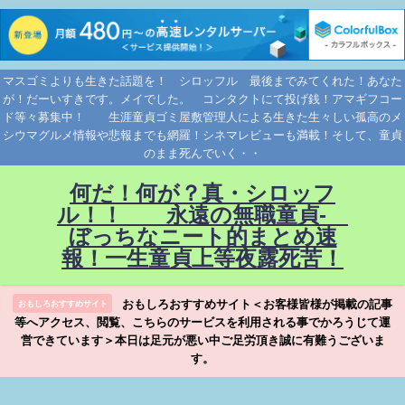
マスゴミよりも生きた話題を！ シロッフル 最後までみてくれた！あなた
が！だーいすきです。メイでした。 コンタクトにて投げ銭！アマギフコー
ド等々募集中！ 生涯童貞ゴミ屋敷管理人による生きた生々しい孤高のメ
シウマグルメ情報や悲報までも網羅！シネマレビューも満載！そして、童貞
のまま死んでいく・・
何だ！何が？真・シロッフ
ル！！ 永遠の無職童貞-
ぼっちなニート的まとめ速
報！一生童貞上等夜露死苦！
おもしろおすすめサイト＜お客様皆様が掲載の記事
おもしろおすすめサイト
等へアクセス、閲覧、こちらのサービスを利用される事でかろうじて運
営できています＞本日は足元が悪い中ご足労頂き誠に有難うございま
す。