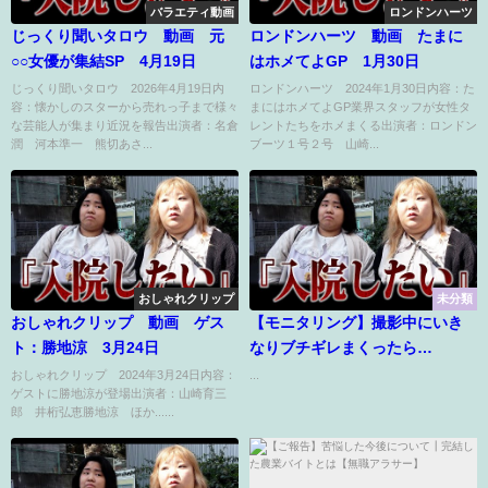
バラエティ動画
ロンドンハーツ
じっくり聞いタロウ 動画 元
ロンドンハーツ 動画 たまに
○○女優が集結SP 4月19日
はホメてよGP 1月30日
じっくり聞いタロウ 2026年4月19日内
ロンドンハーツ 2024年1月30日内容：た
容：懐かしのスターから売れっ子まで様々
まにはホメてよGP業界スタッフが女性タ
な芸能人が集まり近況を報告出演者：名倉
レントたちをホメまくる出演者：ロンドン
潤 河本準一 熊切あさ...
ブーツ１号２号 山崎...
おしゃれクリップ
未分類
おしゃれクリップ 動画 ゲス
【モニタリング】撮影中にいき
ト：勝地涼 3月24日
なりブチギレまくったら…
おしゃれクリップ 2024年3月24日内容：
...
ゲストに勝地涼が登場出演者：山崎育三
郎 井桁弘恵勝地涼 ほか......