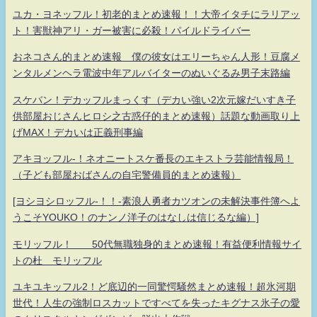
ユカ・ヨネッフル！初老的まとめ速報！！大帝イタチにラリアッ
ト！害獣神アリ・ガー被害に必殺！パイルドライバー
おネコさん的まとめ速報 僕の彼女はエリーちゃん人形！豆腐メ
ンタルメンヘラ電波中年アルバイターのぬいぐるみ男子末路編
スケバン！デカッフルまっくす（デカい強い2次元嫁だいすき子
供部屋おじさんヒロシ之古惑仔的まとめ速報）話題な動画取り上
げMAX！デカいは正義刑事編
アキヨッフル-！ネオニートスケ番長のエキストラ芸能情報局！
（子ども部屋おばさんの自宅警備員的まとめ速報）
[ヨシヨシロッフル-！！-素浪人勇者カツオンの未解決事件簿へよ
うこそYOUKO！のナンノ洋子のはなしは信じるな編）]
モリッフル！ 50代無職独身的まとめ速報！有益便利情報サイ
トの杜 モリッフル
ユキユキッフル2！ど底辺的一同驚愕騒然まとめ速報！超氷河期
世代！人生の強制ロスカットですべてを失ったキグナス氷子の愛