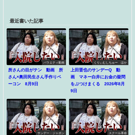
最近書いた記事
バラエティ動画
くりぃむしちゅー ほか
所さんの目がテン 動画 所
上田晋也のサンデーQ 動
さん×奥田民生さん手作りベ
画 マネー白井にお金の疑問
ーコン 8月9日
をぶつけまくる 2026年8月
9日
サンデー・ジャポン
スクール革命