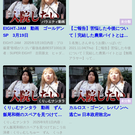
バラエティ動画
未分類
EIGHT-JAM 動画 ゴールデン
【ご報告】苦悩した今後につい
SP 3月19日
て┃完結した農業バイトとは
【無職アラサー】
EIGHT-JAM 2025年3月19日内容：プロ
1:名無しさん＠もうお腹いっぱいだ
厳選“歌唱がスゴい”最強名曲BEST100出演
2021.11.04(Thu) 【ご報告】苦悩した今後
者：SUPER EIGHT 古田新太 ヒャダ...
について┃完結した農業バイトとは【無職
アラサー】って...
くりぃむナンタラ
未分類
くりぃむナンタラ 動画 ずん
カルロス・ゴーン、レバノンへ
飯尾和樹のスペアを見つけてお
逃亡w 日本政府敗北w
こう 9月1日
くりぃむナンタラ 2025年9月1日内容：
...
ずん飯尾和樹のスペアを見つけておこう出
演者：くりぃむしちゅー ずん くっき