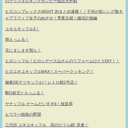
のクリスタルキングボンビー脱出大作戦
ヒロコンプレックスNIGHT 的まとめ速報！！子供が欲しいど陰キ
ャアラフィフ女子のめざせ！専業主婦！婚活計画編
ユキユキッフル3！
萌えっふる！
天にまします我ら！
ヒロシッフル！ヒロシデース山さんのリフォームひとりDIY！！
ヒロユキユキッフルMAX！スーパークッキング！
徹夜DEテツヤッフル!！レトロ館2号店！
剛Q超児ともっふる！
ヤナッフル ゲームだいすき6！放送局
ヒウラー総統の野望
三代目 ユキユキッフル 花のひうら組! 見参！