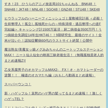
すき！23 ひうらのアニメ放送局101ちゃんねる BNK48 ！
SNH48！JKT48！MNL48！SGO48！GNZ48！STU48！SKE48
ヒウラッフルのハーニーフィニッシュゴミ屋敷補完計画 ＜必殺！
生前整理人！孤立し孤独死からの～特殊清掃・遺品整理への道F
完結編＞ キャッシング計1500万返済：厨二病借金3500万円！う
つ病統合失調症14年生HKT46！！9期研究生、最後のサイト！全
米が泣いた！認知症鬱病60代のラストサイト絶賛！公開中
魔法熟女/美魔女ッ娘メグみみちゃんのニートッフルステーション
MAX！ ニート仙人仙女の映画三昧老後生活！（無職孤独居老人的
まとめ速報Z)]
乙女系腐男子のオカマッフルMAX2- FX！オ・カマトレーダーの
逆襲！！ 極道のオカマたち編（おもしろ動画まとめ速報）
スーパーウンコ！
新・ハゲッフル！哀愁のハゲ男の髪ってるまとめ速報！！激しく
ハゲっTEL？
こじ！コジッフル@！-レズっ娘百合ネエ！こじらせ！50独身処