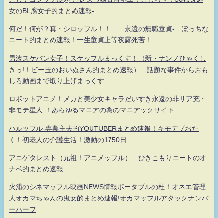
女のBL腐女子的まとめ速報-
何だ！何が？真・シロッフル！！ 永遠の無職童貞- ぼっちな
ニート的まとめ速報！一生童貞上等夜露死苦！
男装スケバン女子！スケッフルまっくす！（新・ナンノひゃくし
きっ!！ビー玉のおいぬさん的まとめ速報） 話題な事件からおも
しろ動画まで取り上げまっくす
ロボットアニメ！メカと美少女キャラだいすき永遠の非リア充・
非モテ星人 ！あらゆるマニアの為のマニアックサイト
ハルッフル-専業主夫的YOUTUBERまとめ速報！キモデブおた
く！初老人の介護生活！激動の1750日
アニゲタレスト（元祖！アニメッフル） ひきこもりニートのオ
ナベ的まとめ速報
火浦のシネマッフル映画NEWS情報ポータブルの杜！オネエ管理
人オカマちゃんの鬼女的まとめ速報!オカマッフルアタックナンバ
ーハーフ