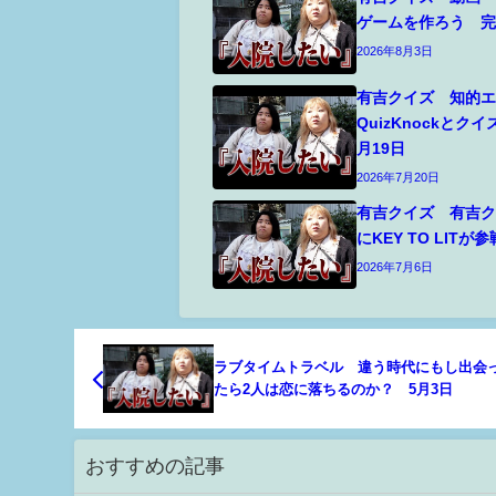
ゲームを作ろう 完
2026年8月3日
有吉クイズ 知的
QuizKnockとク
月19日
2026年7月20日
有吉クイズ 有吉
にKEY TO LITが
2026年7月6日
ラブタイムトラベル 違う時代にもし出会
たら2人は恋に落ちるのか？ 5月3日
おすすめの記事