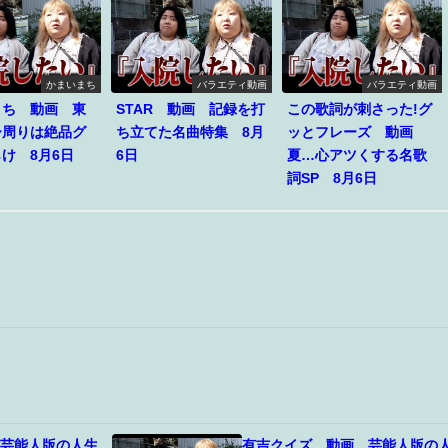
かまいまち
バラエティ動画
バラエティ動画
まち 動画 東
STAR 動画 記録を打
この歌詞が刺さった!グ
ー周りは絶品グ
ち立てた名曲特集 8月
ッとフレーズ 動画
け 8月6日
6日
夏…心アツくする名歌
詞SP 8月6日
 芸能人版の人生
有吉クイズ 動画 芸能人版の