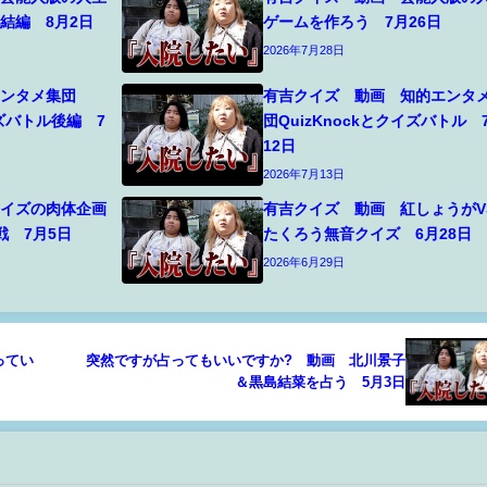
結編 8月2日
ゲームを作ろう 7月26日
2026年7月28日
エンタメ集団
有吉クイズ 動画 知的エンタ
イズバトル後編 7
団QuizKnockとクイズバトル 
12日
2026年7月13日
クイズの肉体企画
有吉クイズ 動画 紅しょうがV
参戦 7月5日
たくろう無音クイズ 6月28日
2026年6月29日
ってい
突然ですが占ってもいいですか? 動画 北川景子
＆黒島結菜を占う 5月3日