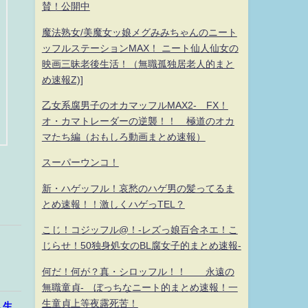
賛！公開中
魔法熟女/美魔女ッ娘メグみみちゃんのニート
ッフルステーションMAX！ ニート仙人仙女の
映画三昧老後生活！（無職孤独居老人的まと
め速報Z)]
乙女系腐男子のオカマッフルMAX2- FX！
オ・カマトレーダーの逆襲！！ 極道のオカ
マたち編（おもしろ動画まとめ速報）
スーパーウンコ！
新・ハゲッフル！哀愁のハゲ男の髪ってるま
とめ速報！！激しくハゲっTEL？
こじ！コジッフル@！-レズっ娘百合ネエ！こ
じらせ！50独身処女のBL腐女子的まとめ速報-
何だ！何が？真・シロッフル！！ 永遠の
無職童貞- ぼっちなニート的まとめ速報！一
生童貞上等夜露死苦！
人生