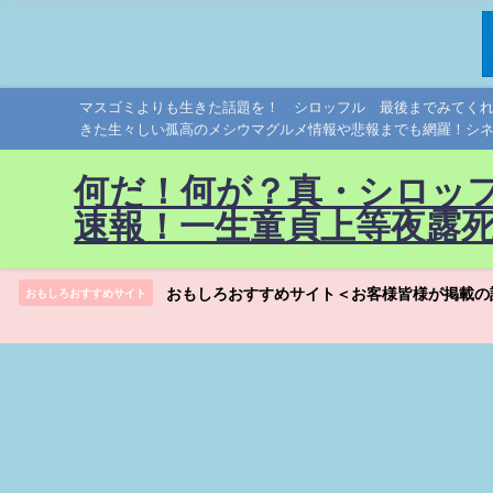
マスゴミよりも生きた話題を！ シロッフル 最後までみてく
きた生々しい孤高のメシウマグルメ情報や悲報までも網羅！シ
何だ！何が？真・シロッ
速報！一生童貞上等夜露
おもしろおすすめサイト＜お客様皆様が掲載の
おもしろおすすめサイト