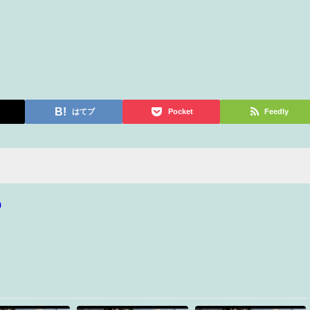
はてブ
Pocket
Feedly
p