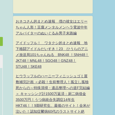
おネコさん的まとめ速報 僕の彼女はエリー
ちゃん人形！豆腐メンタルメンヘラ電波中年
アルバイターのぬいぐるみ男子末路編
アイドッフル！ ワタクシ的まとめ速報 地
下格闘アイドルだいすき！23 ひうらのアニ
メ放送局101ちゃんねる BNK48 ！SNH48！
JKT48！MNL48！SGO48！GNZ48！
STU48！SKE48
ヒウラッフルのハーニーフィニッシュゴミ屋
敷補完計画 ＜必殺！生前整理人！孤立し孤独
死からの～特殊清掃・遺品整理への道F完結編
＞ キャッシング計1500万返済：厨二病借金
3500万円！うつ病統合失調症14年生
HKT46！！9期研究生、最後のサイト！全米が
泣いた！認知症鬱病60代のラストサイト絶