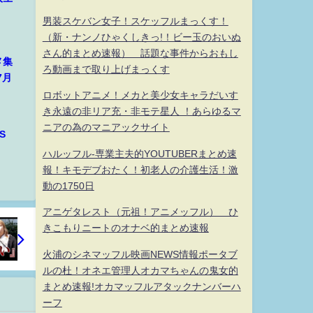
男装スケバン女子！スケッフルまっくす！
（新・ナンノひゃくしきっ!！ビー玉のおいぬ
さん的まとめ速報） 話題な事件からおもし
メ集
ろ動画まで取り上げまっくす
7月
ロボットアニメ！メカと美少女キャラだいす
き永遠の非リア充・非モテ星人 ！あらゆるマ
ニアの為のマニアックサイト
S
ハルッフル-専業主夫的YOUTUBERまとめ速
報！キモデブおたく！初老人の介護生活！激
動の1750日
アニゲタレスト（元祖！アニメッフル） ひ
きこもりニートのオナベ的まとめ速報
火浦のシネマッフル映画NEWS情報ポータブ
ルの杜！オネエ管理人オカマちゃんの鬼女的
まとめ速報!オカマッフルアタックナンバーハ
ーフ