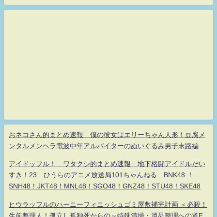
おネコさん的まとめ速報 僕の彼女はエリーちゃん人形！豆腐メ
ンタルメンヘラ電波中年アルバイターのぬいぐるみ男子末路編
アイドッフル！ ワタクシ的まとめ速報 地下格闘アイドルだい
すき！23 ひうらのアニメ放送局101ちゃんねる BNK48 ！
SNH48！JKT48！MNL48！SGO48！GNZ48！STU48！SKE48
ヒウラッフルのハーニーフィニッシュゴミ屋敷補完計画 ＜必殺！
生前整理人！孤立し孤独死からの～特殊清掃・遺品整理への道F