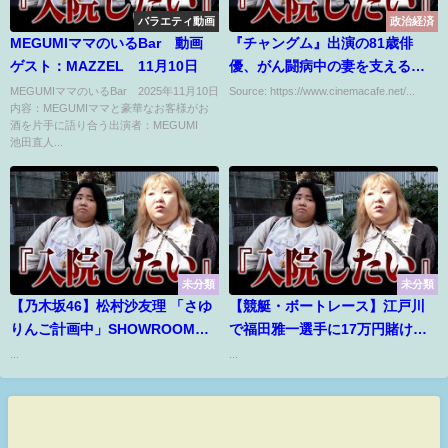
バラエティ動画
政治経済
MEGUMIママのいるBar 動画
『チャングム』出演の81歳俳
ゲスト：MAZZEL 11月10日
優、がん闘病中の妻を支える近
況が公開。雪山でキノコ採取も
MEGUMIママのいるBar 2025年11月10日
Source: https://www.cinemacafe.net/...
内容：MEGUMIママと豪華なお客様がお
酒を片手に語り合う出演者：MEGUMI
池田直人...
未分類
未分類
【乃木坂46】松村沙友理 「さゆ
【競艇・ボートレース】江戸川
りんご計画中」SHOWROOM
で福田雅一選手に17万円賭けて
2019年10月29日
みた！！【予想大会】
...
...