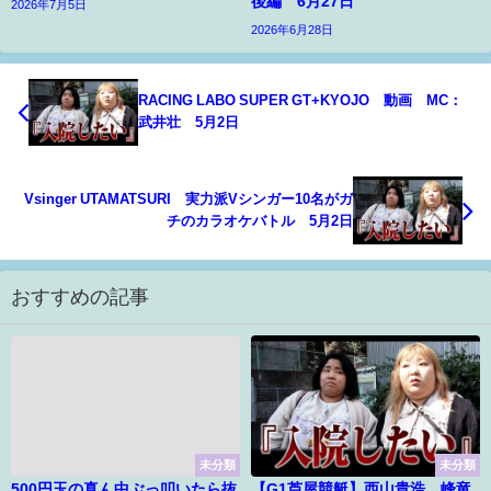
後編 6月27日
2026年7月5日
2026年6月28日
RACING LABO SUPER GT+KYOJO 動画 MC：
武井壮 5月2日
Vsinger UTAMATSURI 実力派Vシンガー10名がガ
チのカラオケバトル 5月2日
おすすめの記事
未分類
未分類
500円玉の真ん中ぶっ叩いたら抜
【G1芦屋競艇】西山貴浩、峰竜