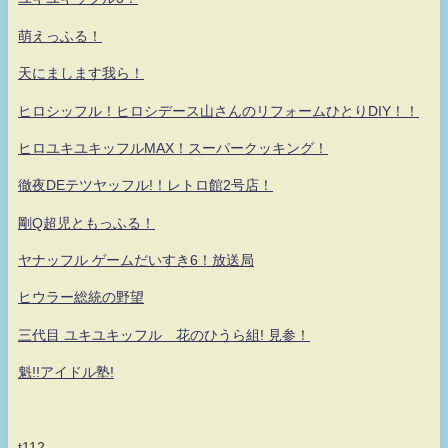
萌えっふる！
天にまします我ら！
ヒロシッフル！ヒロシデース山さんのリフォームひとりDIY！！
ヒロユキユキッフルMAX！スーパークッキング！
徹夜DEテツヤッフル!！レトロ館2号店！
剛Q超児ともっふる！
ヤナッフル ゲームだいすき6！放送局
ヒウラー総統の野望
三代目 ユキユキッフル 花のひうら組! 見参！
魁!!アイドル塾!
t112