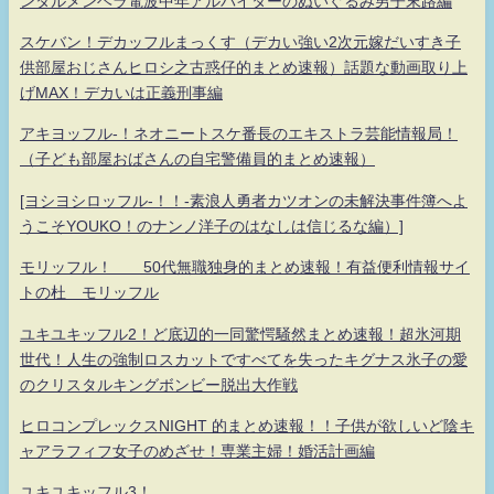
ンタルメンヘラ電波中年アルバイターのぬいぐるみ男子末路編
スケバン！デカッフルまっくす（デカい強い2次元嫁だいすき子
供部屋おじさんヒロシ之古惑仔的まとめ速報）話題な動画取り上
げMAX！デカいは正義刑事編
アキヨッフル-！ネオニートスケ番長のエキストラ芸能情報局！
（子ども部屋おばさんの自宅警備員的まとめ速報）
[ヨシヨシロッフル-！！-素浪人勇者カツオンの未解決事件簿へよ
うこそYOUKO！のナンノ洋子のはなしは信じるな編）]
モリッフル！ 50代無職独身的まとめ速報！有益便利情報サイ
トの杜 モリッフル
ユキユキッフル2！ど底辺的一同驚愕騒然まとめ速報！超氷河期
世代！人生の強制ロスカットですべてを失ったキグナス氷子の愛
のクリスタルキングボンビー脱出大作戦
ヒロコンプレックスNIGHT 的まとめ速報！！子供が欲しいど陰キ
ャアラフィフ女子のめざせ！専業主婦！婚活計画編
ユキユキッフル3！