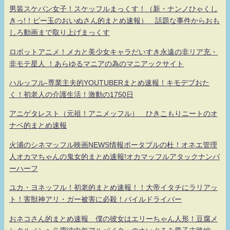
男装スケバン女子！スケッフルまっくす！（新・ナンノひゃくし
きっ!！ビー玉のおいぬさん的まとめ速報） 話題な事件からおも
しろ動画まで取り上げまっくす
ロボットアニメ！メカと美少女キャラだいすき永遠の非リア充・
非モテ星人 ！あらゆるマニアの為のマニアックサイト
ハルッフル-専業主夫的YOUTUBERまとめ速報！キモデブおた
く！初老人の介護生活！激動の1750日
アニゲタレスト（元祖！アニメッフル） ひきこもりニートのオ
ナベ的まとめ速報
火浦のシネマッフル映画NEWS情報ポータブルの杜！オネエ管理
人オカマちゃんの鬼女的まとめ速報!オカマッフルアタックナンバ
ーハーフ
ユカ・ヨネッフル！初老的まとめ速報！！大帝イタチにラリアッ
ト！害獣神アリ・ガー被害に必殺！パイルドライバー
おネコさん的まとめ速報 僕の彼女はエリーちゃん人形！豆腐メ