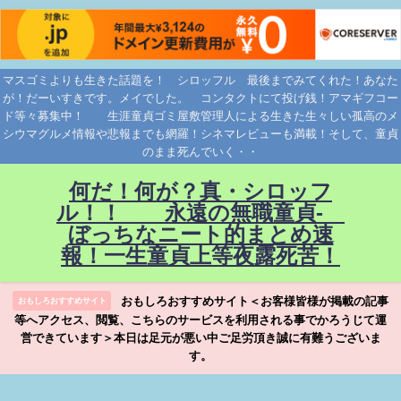
マスゴミよりも生きた話題を！ シロッフル 最後までみてくれた！あなた
が！だーいすきです。メイでした。 コンタクトにて投げ銭！アマギフコー
ド等々募集中！ 生涯童貞ゴミ屋敷管理人による生きた生々しい孤高のメ
シウマグルメ情報や悲報までも網羅！シネマレビューも満載！そして、童貞
のまま死んでいく・・
何だ！何が？真・シロッフ
ル！！ 永遠の無職童貞-
ぼっちなニート的まとめ速
報！一生童貞上等夜露死苦！
おもしろおすすめサイト＜お客様皆様が掲載の記事
おもしろおすすめサイト
等へアクセス、閲覧、こちらのサービスを利用される事でかろうじて運
営できています＞本日は足元が悪い中ご足労頂き誠に有難うございま
す。