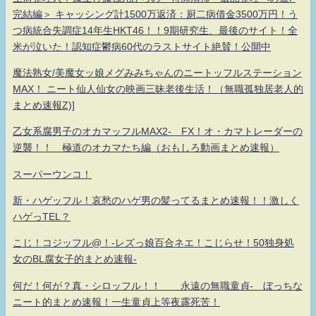
完結編＞ キャッシング計1500万返済：厨二病借金3500万円！う
つ病統合失調症14年生HKT46！！9期研究生、最後のサイト！全
米が泣いた！認知症鬱病60代のラストサイト絶賛！公開中
魔法熟女/美魔女ッ娘メグみみちゃんのニートッフルステーション
MAX！ ニート仙人仙女の映画三昧老後生活！（無職孤独居老人的
まとめ速報Z)]
乙女系腐男子のオカマッフルMAX2- FX！オ・カマトレーダーの
逆襲！！ 極道のオカマたち編（おもしろ動画まとめ速報）
スーパーウンコ！
新・ハゲッフル！哀愁のハゲ男の髪ってるまとめ速報！！激しく
ハゲっTEL？
こじ！コジッフル@！-レズっ娘百合ネエ！こじらせ！50独身処
女のBL腐女子的まとめ速報-
何だ！何が？真・シロッフル！！ 永遠の無職童貞- ぼっちな
ニート的まとめ速報！一生童貞上等夜露死苦！