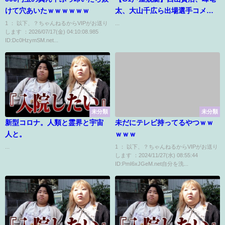
けて穴あいたｗｗｗｗｗｗ
太、大山千広ら出場選手コメン
ト
1 ： 以下、？ちゃんねるからVIPがお送り
...
します ：2026/07/17(金) 04:10:08.985
ID:Dc0HzymSM.net...
未分類
未分類
新型コロナ。人類と霊界と宇宙
未だにテレビ持ってるやつｗｗ
人と。
ｗｗｗ
...
1 ： 以下、？ちゃんねるからVIPがお送り
します ：2024/11/27(水) 08:55:44
ID:PmI6xJGeM.net自分を洗...