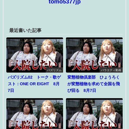
tomo5377jp
最近書いた記事
バズリズム
バラエティ動画
バズリズム02 トーク・歌ゲ
変態植物倶楽部 ひょうろく
スト：ONE OR EIGHT 8月
が変態植物を求めて全国を飛
7日
び回る 8月7日