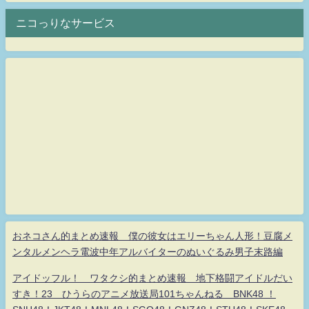
ニコっりなサービス
おネコさん的まとめ速報 僕の彼女はエリーちゃん人形！豆腐メ
ンタルメンヘラ電波中年アルバイターのぬいぐるみ男子末路編
アイドッフル！ ワタクシ的まとめ速報 地下格闘アイドルだい
すき！23 ひうらのアニメ放送局101ちゃんねる BNK48 ！