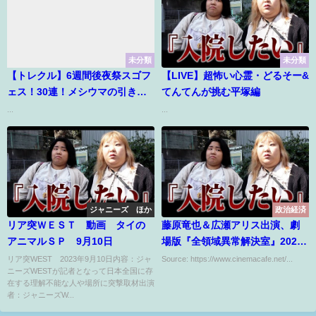
未分類
未分類
【トレクル】6週間後夜祭スゴフ
【LIVE】超怖い心霊・どるそー&
ェス！30連！メシウマの引きで
てんてんが挑む平塚編
す！
...
...
ジャニーズ ほか
政治経済
リア突ＷＥＳＴ 動画 タイの
藤原竜也＆広瀬アリス出演、劇
アニマルＳＰ 9月10日
場版『全領域異常解決室』2026
年公開
リア突WEST 2023年9月10日内容：ジャ
Source: https://www.cinemacafe.net/...
ニーズWESTが記者となって日本全国に存
在する理解不能な人や場所に突撃取材出演
者：ジャニーズW...