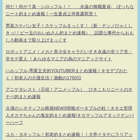
何だ！何が？真・シロッフル！！ 永遠の無職童貞- ぼっちな
ニート的まとめ速報！一生童貞上等夜露死苦！
男装スケバン女子！スケッフルまっくす！（新・ナンノひゃくし
きっ!！ビー玉のおいぬさん的まとめ速報） 話題な事件からおも
しろ動画まで取り上げまっくす
ロボットアニメ！メカと美少女キャラだいすき永遠の非リア充・
非モテ星人 ！あらゆるマニアの為のマニアックサイト
ハルッフル-専業主夫的YOUTUBERまとめ速報！キモデブおた
く！初老人の介護生活！激動の1750日
アニゲタレスト（元祖！アニメッフル） ひきこもりニートのオ
ナベ的まとめ速報
火浦のシネマッフル映画NEWS情報ポータブルの杜！オネエ管理
人オカマちゃんの鬼女的まとめ速報!オカマッフルアタックナンバ
ーハーフ
ユカ・ヨネッフル！初老的まとめ速報！！大帝イタチにラリアッ