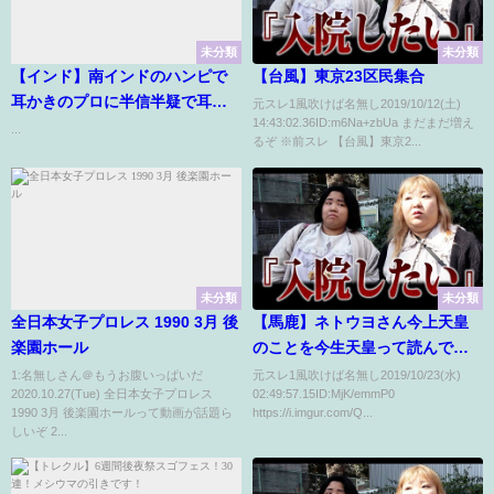
未分類
未分類
【インド】南インドのハンピで
【台風】東京23区民集合
耳かきのプロに半信半疑で耳か
元スレ1風吹けば名無し2019/10/12(土)
14:43:02.36ID:m6Na+zbUa まだまだ増え
きしてもらったら驚きの結果
...
るぞ ※前スレ 【台風】東京2...
に・・・！
未分類
未分類
全日本女子プロレス 1990 3月 後
【馬鹿】ネトウヨさん今上天皇
楽園ホール
のことを今生天皇って読んでし
まう
1:名無しさん＠もうお腹いっぱいだ
元スレ1風吹けば名無し2019/10/23(水)
2020.10.27(Tue) 全日本女子プロレス
02:49:57.15ID:MjK/emmP0
1990 3月 後楽園ホールって動画が話題ら
https://i.imgur.com/Q...
しいぞ 2...