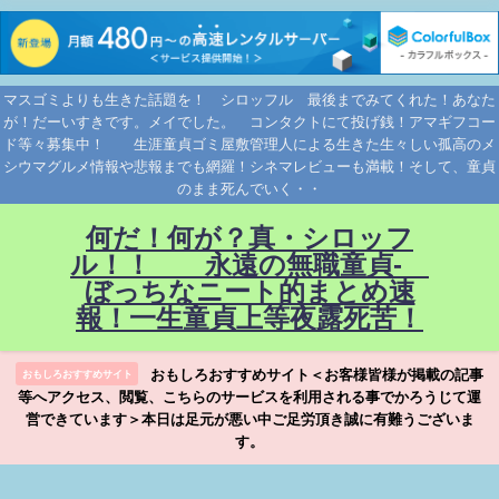
マスゴミよりも生きた話題を！ シロッフル 最後までみてくれた！あなた
が！だーいすきです。メイでした。 コンタクトにて投げ銭！アマギフコー
ド等々募集中！ 生涯童貞ゴミ屋敷管理人による生きた生々しい孤高のメ
シウマグルメ情報や悲報までも網羅！シネマレビューも満載！そして、童貞
のまま死んでいく・・
何だ！何が？真・シロッフ
ル！！ 永遠の無職童貞-
ぼっちなニート的まとめ速
報！一生童貞上等夜露死苦！
おもしろおすすめサイト＜お客様皆様が掲載の記事
おもしろおすすめサイト
等へアクセス、閲覧、こちらのサービスを利用される事でかろうじて運
営できています＞本日は足元が悪い中ご足労頂き誠に有難うございま
す。