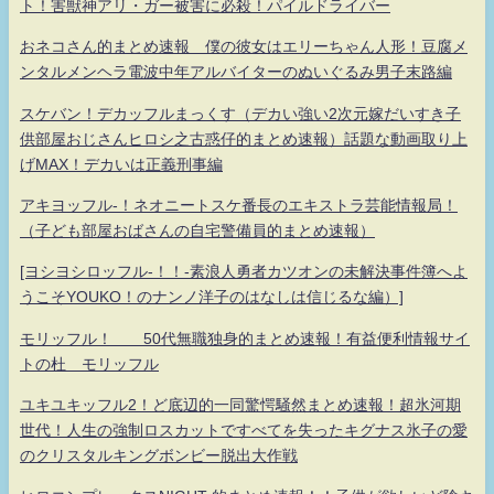
ト！害獣神アリ・ガー被害に必殺！パイルドライバー
おネコさん的まとめ速報 僕の彼女はエリーちゃん人形！豆腐メ
ンタルメンヘラ電波中年アルバイターのぬいぐるみ男子末路編
スケバン！デカッフルまっくす（デカい強い2次元嫁だいすき子
供部屋おじさんヒロシ之古惑仔的まとめ速報）話題な動画取り上
げMAX！デカいは正義刑事編
アキヨッフル-！ネオニートスケ番長のエキストラ芸能情報局！
（子ども部屋おばさんの自宅警備員的まとめ速報）
[ヨシヨシロッフル-！！-素浪人勇者カツオンの未解決事件簿へよ
うこそYOUKO！のナンノ洋子のはなしは信じるな編）]
モリッフル！ 50代無職独身的まとめ速報！有益便利情報サイ
トの杜 モリッフル
ユキユキッフル2！ど底辺的一同驚愕騒然まとめ速報！超氷河期
世代！人生の強制ロスカットですべてを失ったキグナス氷子の愛
のクリスタルキングボンビー脱出大作戦