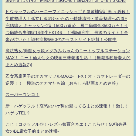
SNH48！JKT48！MNL48！SGO48！GNZ48！STU48！SKE48
ヒウラッフルのハーニーフィニッシュゴミ屋敷補完計画 ＜必殺！
生前整理人！孤立し孤独死からの～特殊清掃・遺品整理への道F
完結編＞ キャッシング計1500万返済：厨二病借金3500万円！う
つ病統合失調症14年生HKT46！！9期研究生、最後のサイト！全
米が泣いた！認知症鬱病60代のラストサイト絶賛！公開中
魔法熟女/美魔女ッ娘メグみみちゃんのニートッフルステーション
MAX！ ニート仙人仙女の映画三昧老後生活！（無職孤独居老人的
まとめ速報Z)]
乙女系腐男子のオカマッフルMAX2- FX！オ・カマトレーダーの
逆襲！！ 極道のオカマたち編（おもしろ動画まとめ速報）
スーパーウンコ！
新・ハゲッフル！哀愁のハゲ男の髪ってるまとめ速報！！激しく
ハゲっTEL？
こじ！コジッフル@！-レズっ娘百合ネエ！こじらせ！50独身処
女のBL腐女子的まとめ速報-