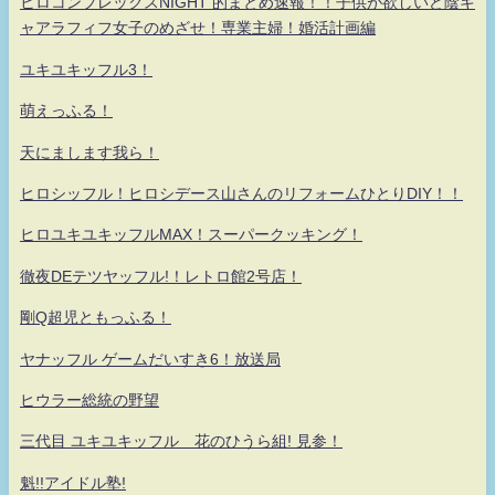
ヒロコンプレックスNIGHT 的まとめ速報！！子供が欲しいど陰キ
ャアラフィフ女子のめざせ！専業主婦！婚活計画編
ユキユキッフル3！
萌えっふる！
天にまします我ら！
ヒロシッフル！ヒロシデース山さんのリフォームひとりDIY！！
ヒロユキユキッフルMAX！スーパークッキング！
徹夜DEテツヤッフル!！レトロ館2号店！
剛Q超児ともっふる！
ヤナッフル ゲームだいすき6！放送局
ヒウラー総統の野望
三代目 ユキユキッフル 花のひうら組! 見参！
魁!!アイドル塾!